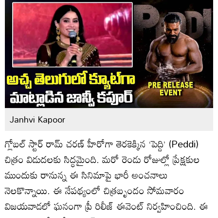
Janhvi Kapoor
గ్లోబల్ స్టార్ రామ్ చరణ్ హీరోగా తెరకెక్కిన ‘పెద్ది’ (Peddi)
చిత్రం విడుదలకు సిద్ధమైంది. మరో రెండు రోజుల్లో ప్రేక్షకుల
ముందుకు రానున్న ఈ సినిమాపై భారీ అంచనాలు
నెలకొన్నాయి. ఈ నేపథ్యంలో చిత్రబృందం సోమవారం
విజయవాడలో ఘనంగా ప్రీ రిలీజ్ ఈవెంట్ నిర్వహించింది. ఈ