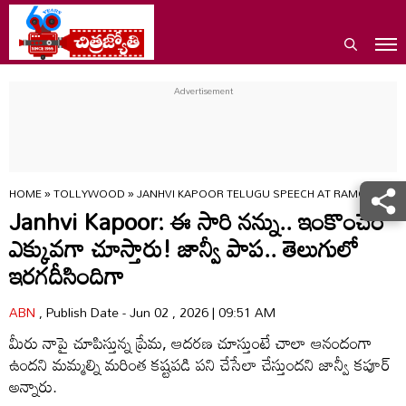
HOME
»
TOLLYWOOD
»
JANHVI KAPOOR TELUGU SPEECH AT RAMCHARAN P
Janhvi Kapoor: ఈ సారి నన్ను.. ఇంకొంచెం
ఎక్కువగా చూస్తారు! జాన్వీ పాప.. తెలుగులో
ఇర‌గ‌దీసిందిగా
ABN
, Publish Date - Jun 02 , 2026 | 09:51 AM
మీరు నాపై చూపిస్తున్న ప్రేమ, ఆదరణ చూస్తుంటే చాలా ఆనందంగా
ఉందని మమ్మల్ని మరింత కష్టపడి పని చేసేలా చేస్తుందని జాన్వీ కపూర్
అన్నారు.