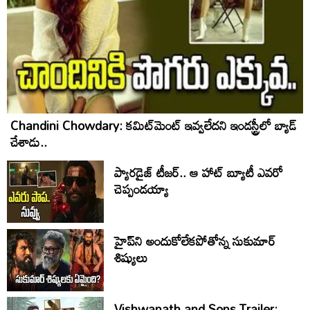
Chandini Chowdary: కమిట్‌మెంట్ ఇవ్వలేదని ఇండస్ట్రీలో బ్యాడ్
చేశాడు..
ప్యారడైజ్ టీజర్.. ఆ హాట్ బ్యూటీ ఎవరో
చెప్పండయ్యా
హైప్‌ని అందుకోలేకపోతోన్న సుకుమార్
శిష్యులు
Vishwanath and Sons Trailer: