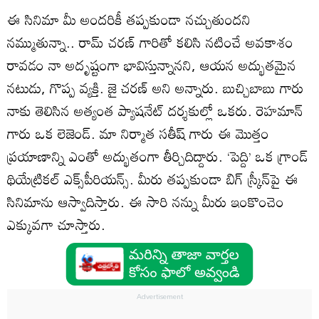
ఈ సినిమా మీ అందరికీ తప్పకుండా నచ్చుతుందని
నమ్ముతున్నా.. రామ్ చరణ్ గారితో కలిసి నటించే అవకాశం
రావడం నా అదృష్టంగా భావిస్తున్నానని, ఆయన అద్భుతమైన
నటుడు, గొప్ప వ్యక్తి. జై చరణ్ అని అన్నారు. బుచ్చిబాబు గారు
నాకు తెలిసిన అత్యంత ప్యాషనేట్ దర్శకుల్లో ఒకరు. రెహమాన్
గారు ఒక లెజెండ్. మా నిర్మాత సతీష్ గారు ఈ మొత్తం
ప్రయాణాన్ని ఎంతో అద్భుతంగా తీర్చిదిద్దారు. ‘పెద్ది’ ఒక గ్రాండ్
థియేట్రికల్ ఎక్స్‌పీరియన్స్. మీరు తప్పకుండా బిగ్ స్క్రీన్‌పై ఈ
సినిమాను ఆస్వాదిస్తారు. ఈ సారి నన్ను మీరు ఇంకొంచెం
ఎక్కువగా చూస్తారు.