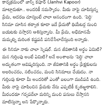
కార్యక్రమంలో జాన్వీ కపూర్ (Janhvi Kapoor)
మాట్లాడుతూ.. అందరికీ నమస్కారం. మీరు నాపై చూపిస్తున్న
ప్రేమ, ఆదరణ చూస్తుంటే చాలా ఆనందంగా ఉంది. ‘పెద్ది’
సినిమా చూసిన తర్వాత కూడా ఇదే ప్రేమతో థియేటర్ల నుంచి
బయటకు వస్తారని ఆశిస్తున్నాను. మీ ప్రేమ, అభిమానమే
మమ్మల్ని మరింత కష్టపడి పనిచేసేలాచేస్తుంది అన్నారు.
ఈ సినిమా నాకు చాలా స్పెషల్. మన జీవితానికి అర్థం ఏమిటి?
మన గుర్తింపు అంటే ఏమిటి? అనే అంశాలను ‘పెద్ది’ చాలా
అద్భుతంగా ఆవిష్కరిస్తుంది. నా జీవితానికి అర్థం ప్రేక్షకులను
అలరించడం, నటించడం, మంచి సినిమాలు చేయడం. నా
గుర్తింపు కూడా మీ అందరితో ఎంతో బలంగా ముడిపడి ఉంది.
మీరు నాపై చూపించిన ప్రేమకు నేను ఎప్పటికీ కృతజ్ఞురాలిని.
మీరందరూ గర్వపడేలా మరిన్ని మంచి పనులు చేస్తానని
మాటిస్తున్నా అని పేర్కొన్నారు.