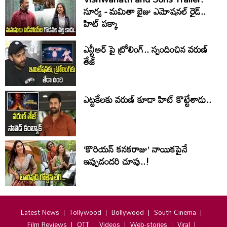
సూర్య - మమితా బైజు ఎమోషనల్ రైడ్..
హిట్ పక్కా
ఎన్టీఆర్ పై ట్రోలింగ్.. స్పందించిన వరుణ్
తేజ్
ఎట్టకేలకు వరుణ్ కూడా హిట్ కొట్టేశాడు..
‘కొరియన్ కనకరాజు’ నాయికపైనే
ఇప్పుడందరి చూపు..!
Latest News
Tollywood
Bollywood
South Cinema
Film Reviews
OTT
Videos
Web-stories
Viral