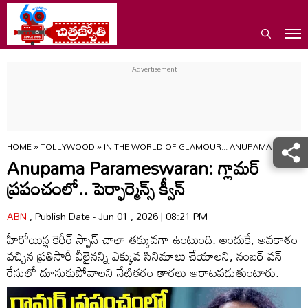
HOME
»
TOLLYWOOD
»
IN THE WORLD OF GLAMOUR... ANUPAMA PARAM
Anupama Parameswaran: గ్లామర్
ప్రపంచంలో.. పెర్ఫార్మెన్స్ క్వీన్
ABN
, Publish Date - Jun 01 , 2026 | 08:21 PM
హీరోయిన్ల కెరీర్ స్పాన్ చాలా తక్కువగా ఉంటుంది. అందుకే, అవకాశం
వచ్చిన ప్రతిసారీ వీలైనన్ని ఎక్కువ సినిమాలు చేయాలని, నంబర్ వన్
రేసులో దూసుకుపోవాలని నేటితరం తారలు ఆరాటపడుతుంటారు.