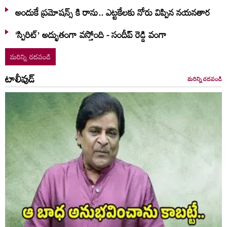
అందుకే ప్రమోషన్స్ కి రాను.. ఎట్టకేలకు నోరు విప్పిన నయనతార
‘స్పిరిట్’ అద్భుతంగా వస్తోంది - సందీప్ రెడ్డి వంగా
మరిన్ని చదవండి
టాలీవుడ్
మరిన్ని చదవండి