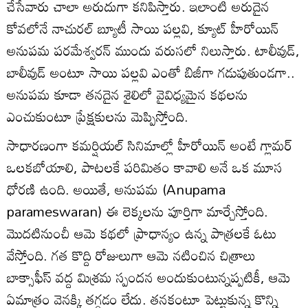
చేసేవారు చాలా అరుదుగా కనిపిస్తారు. ఇలాంటి అరుదైన
కోవలోనే నాచురల్ బ్యూటీ సాయి పల్లవి, క్యూట్ హీరోయిన్
అనుపమ పరమేశ్వరన్ ముందు వరుసలో నిలుస్తారు. టాలీవుడ్,
బాలీవుడ్ అంటూ సాయి పల్లవి ఎంతో బిజీగా గడుపుతుండగా..
అనుపమ కూడా తనదైన శైలిలో వైవిధ్యమైన కథలను
ఎంచుకుంటూ ప్రేక్షకులను మెప్పిస్తోంది.
సాధారణంగా కమర్షియల్ సినిమాల్లో హీరోయిన్ అంటే గ్లామర్
ఒలకబోయాలి, పాటలకే పరిమితం కావాలి అనే ఒక మూస
ధోరణి ఉంది. అయితే, అనుపమ (Anupama
parameswaran) ఈ లెక్కలను పూర్తిగా మార్చేస్తోంది.
మొదటినుంచీ ఆమె కథలో ప్రాధాన్యం ఉన్న పాత్రలకే ఓటు
వేస్తోంది. గత కొద్ది రోజులుగా ఆమె నటించిన చిత్రాలు
బాక్సాఫీస్ వద్ద మిశ్రమ స్పందన అందుకుంటున్నప్పటికీ, ఆమె
ఏమాత్రం వెనక్కి తగ్గడం లేదు. తనకంటూ పెట్టుకున్న కొన్ని