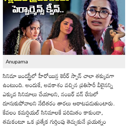
Anupama
సినిమా ఇండస్ట్రీలో హీరోయిన్ల కెరీర్ స్పాన్ చాలా తక్కువగా
ఉంటుంది. అందుకే, అవకాశం వచ్చిన ప్రతిసారీ వీలైనన్ని
ఎక్కువ సినిమాలు చేయాలని, నంబర్ వన్ రేసులో
దూసుకుపోవాలని నేటితరం తారలు ఆరాటపడుతుంటారు.
కేవలం కమర్షియల్ సినిమాలకే పరిమితం కాకుండా,
తమకంటూ ఒక ప్రత్యేక గుర్తింపు తెచ్చుకునే ప్రయత్నం