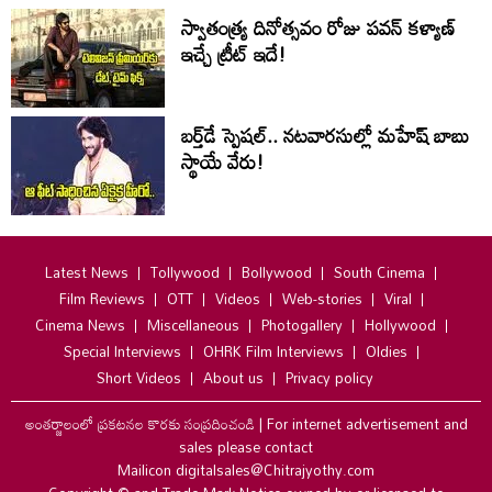
స్వాతంత్య్ర దినోత్సవం రోజు పవన్ కళ్యాణ్
ఇచ్చే ట్రీట్ ఇదే!
బర్త్‌‌డే స్పెషల్.. నటవారసుల్లో మహేష్ బాబు
స్థాయే వేరు!
Latest News
Tollywood
Bollywood
South Cinema
Film Reviews
OTT
Videos
Web-stories
Viral
Cinema News
Miscellaneous
Photogallery
Hollywood
Special Interviews
OHRK Film Interviews
Oldies
Short Videos
About us
Privacy policy
అంతర్జాలంలో ప్రకటనల కొరకు సంప్రదించండి
|
For internet advertisement and
sales please contact
Mailicon digitalsales@Chitrajyothy.com