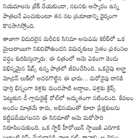
నియమాలను బ్రేక్ చేయకుండా, నటనకు ఆస్కారం ఉన్న
పాత్రలనే ఎంచుకుంటూ తన నట ప్రయాణాన్ని ధైర్యంగా
కొనసాగిస్తోంది.
తాజాగా విడుదలైన మరీచిక సినిమా అనుపమ కెరీర్‌లో ఒక
మైలురాయిగా నిలిచిపోతుందని విమర్శకులు సైతం ప్రశంసల
వర్షం కురిపిస్తున్నారు. ఈ చిత్రంలో ఆమె ఏకంగా రెండు
విభిన్నమైన షేడ్స్ ఉన్న పాత్రలో జీవించేసింది. ఒకవైపు అల్ట్రా
మోడ్రన్ లుక్‌లో అదరగొట్టిన ఈ భామ... మరోవైపు దానికి
పూర్తి భిన్నంగా కళ్లకు మందపాటి అద్దాలు, పళ్లకు క్లిప్స్
పెట్టుకుని డీ-గ్లామరైజ్డ్ రోల్‌లో అద్భుతంగా నటించింది. కేవలం
అందం మాత్రమే కాదు, అభినయంతో కూడా ప్రేక్షకులను
కట్టిపడేయగలనని ఈ సినిమాతో ఆమె మరోసారి
నిరూపించుకుంది. ఒక స్టార్ హీరోయిన్ స్థాయికి ఎదిగాక
ఇలాంటి రిస్క్ చేయడానికి చాలా గట్స్ కావాలి. ఆ ధైర్యం