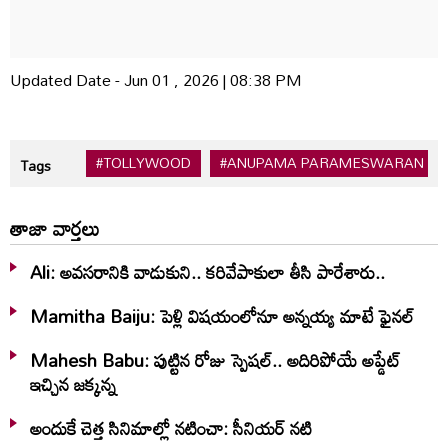
Updated Date - Jun 01 , 2026 | 08:38 PM
#TOLLYWOOD
#ANUPAMA PARAMESWARAN
Tags
తాజా వార్తలు
Ali: అవసరానికి వాడుకుని.. కరివేపాకులా తీసి పారేశారు..
Mamitha Baiju: పెళ్లి విషయంలోనూ అన్నయ్య మాటే ఫైనల్‌
Mahesh Babu: పుట్టిన రోజు స్పెషల్.. అదిరిపోయే అప్డేట్
ఇచ్చిన జక్కన్న
అందుకే చెత్త సినిమాల్లో నటించా: సీనియర్ నటి