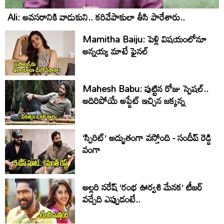
Ali: అవసరానికి వాడుకుని.. కరివేపాకులా తీసి పారేశారు..
Mamitha Baiju: పెళ్లి విషయంలోనూ
అన్నయ్య మాటే ఫైనల్‌
Mahesh Babu: పుట్టిన రోజు స్పెషల్..
అదిరిపోయే అప్డేట్ ఇచ్చిన జక్కన్న
‘స్పిరిట్’ అద్భుతంగా వస్తోంది - సందీప్ రెడ్డి
వంగా
అల్లరి నరేష్ ‘రంభ ఊర్వశి మేనక’ టీజర్
వచ్చేది ఎప్పుడంటే..