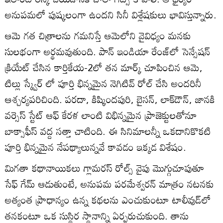
అనుపమలో పుష్కలంగా ఉందని సినీ విశ్లేషకులు భావిస్తున్నారు.
ఆమె గత చిత్రాలను గమనిస్తే ఆమెలోని వైవిధ్యం మనకు
సులభంగా అర్థమవుతుంది. పాన్ ఇండియా రేంజ్‌లో సెన్సేషన్
క్రియేట్ చేసిన కార్తికేయ-2లో తన మార్క్ చూపించిన ఆమె,
టిల్లు స్క్వేర్ లో పూర్తి భిన్నమైన నెగిటివ్‌ రోల్ చేసి అందరినీ
ఆశ్చర్యపరిచింది. పరదా, కిష్కిందపురి, బైసన్, లాక్‌డౌన్, జానకి
వర్సెస్ స్టేట్ ఆఫ్ కేరళ లాంటి విభిన్నమైన ప్రాజెక్టులతోనూ
బాక్సాఫీస్‌ వద్ద సత్తా చాటింది. ఈ సినిమాలన్నీ ఒకదానికొకటి
పూర్తి భిన్నమైన నేపథ్యాలున్నవే కావడం ఇక్కడ విశేషం.
మిగతా కథానాయికలు గ్లామరస్ రోల్స్ వైపు మొగ్గుచూపుతూ
సేఫ్ గేమ్ ఆడుతుంటే, అనుపమ పరమేశ్వరన్ మాత్రం నటనకు
అత్యంత ప్రాధాన్యం ఉన్న కథలను ఎంచుకుంటూ టాలీవుడ్‌లో
తనకంటూ ఒక సుస్థిర స్థానాన్ని ఏర్పరుచుకుంది. తాను