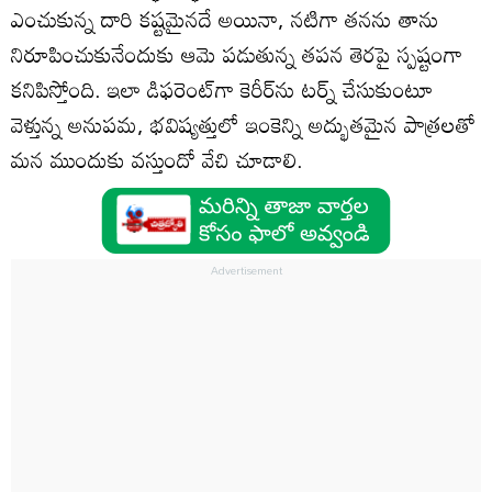
ఎంచుకున్న దారి కష్టమైనదే అయినా, నటిగా తనను తాను
నిరూపించుకునేందుకు ఆమె పడుతున్న తపన తెరపై స్పష్టంగా
కనిపిస్తోంది. ఇలా డిఫరెంట్‌గా కెరీర్‌ను టర్న్ చేసుకుంటూ
వెళ్తున్న అనుపమ, భవిష్యత్తులో ఇంకెన్ని అద్భుతమైన పాత్రలతో
మన ముందుకు వస్తుందో వేచి చూడాలి.