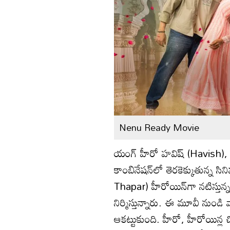
Nenu Ready Movie
యంగ్ హీరో హవిష్ (Havish), డై
కాంబినేషన్‌లో తెరకెక్కుతున్న 
Thapar) హీరోయిన్‌గా నటిస్తున్
నిర్మిస్తున్నారు. ఈ మూవీ నుండి 
ఆకట్టుకుంది. హీరో, హీరోయిన్ల