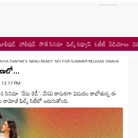
బాలీవుడ్
హాలీవుడ్
సౌత్ సినిమా
ఫిల్మ్ రివ్యూస్
ఓటీటీ
వీడియోలు
వెబ
AVYA THAPAR’S ‘NENU READY’ SET FOR SUMMER RELEASE ONAVA
రణలో...
 | 12:17 PM
ిన సినిమా 'నేను రెడీ'. వేసవి కానుకగా విడుదల కాబోతున్న ఈ
తం రామోజీ ఫిల్మ్ సిటీలో జరుగుతోంది.