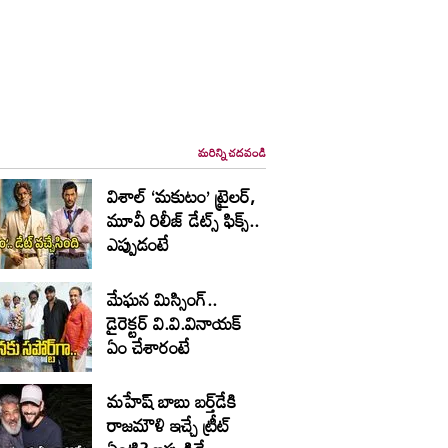
మరిన్ని చదవండి
విశాల్ ‘మకుటం’ ట్రైలర్,
మూవీ రిలీజ్ డేట్స్ ఫిక్స్..
ఎప్పుడంటే
మేఘన మిస్సింగ్..
డైరెక్టర్ వి.వి.వినాయక్
ఏం చేశారంటే
మహేష్ బాబు బర్త్‌డే‌కి
రాజమౌళి ఇచ్చే ట్రీట్