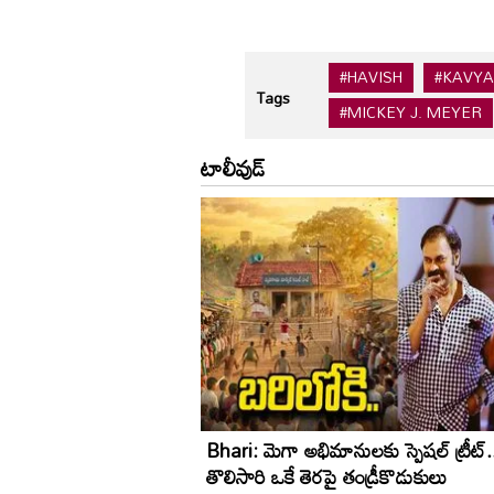
#HAVISH
#KAVYA
Tags
#MICKEY J. MEYER
టాలీవుడ్
Bhari: మెగా అభిమానులకు స్పెషల్ ట్రీట్.
తొలిసారి ఒకే తెరపై తండ్రీకొడుకులు