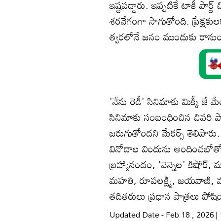
ఇష్టపడ్డారు. ఇప్పటికే టాకీ పార్ట్ 
శరవేగంగా సాగుతోంది. ప్రేక్షకులక
త్వరలోనే జనం ముందుకు రానుం
'నేను రెడీ' సినిమాకు మిక్కీ 
సినిమాకు సంబంధించిన చివరి పాట 
జరుగుతోందని మేకర్స్ తెలిపారు. ద
వినోదాల విందును అందించబోతోంద
బ్రహ్మానందం, 'వెన్నెల' కిషోర్, ము
మహతి, రూపలక్ష్మి, జయవాణి, మ
తదితరులు ప్రధాన పాత్రలు పోషి
Updated Date - Feb 18 , 2026 