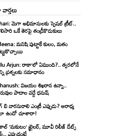
 వార్తలు
ari: మెగా అభిమానులకు స్పెషల్ ట్రీట్..
లిసారి ఒకే తెరపై తండ్రీకొడుకులు
eena: మనిషి పుట్టాకే కులం, మతం
ట్టుకొచ్చాయి
llu Arjun: రాకా’లో ఏముంది?.. త్వరలోనే
్ని ప్రశ్నలకు సమాధానం
hanush: విజయం శిఖరాన ఉన్నా..
రువుల పాదాల వద్దే ధనుష్‌
గ్ బి వారసురాలి ఎంట్రీ ఎప్పుడు? ఆరాధ్య
లా ఉందో చూశారా!
శాల్ ‘మకుటం’ ట్రైలర్, మూవీ రిలీజ్ డేట్స్
క్స్.. ఎప్పుడంటే