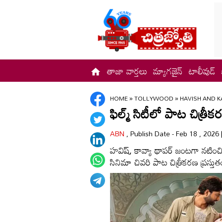
తాజా వార్తలు
మ్యాగజైన్
టాలీవుడ్
HOME
»
TOLLYWOOD
»
HAVISH AND K
ఫిల్మ్ సిటీలో పాట చిత్రీక
ABN
, Publish Date - Feb 18 , 2026
హవిష్‌, కావ్యా థాపర్ జంటగా నటించ
సినిమా చివరి పాట చిత్రీకరణ ప్రస్తు