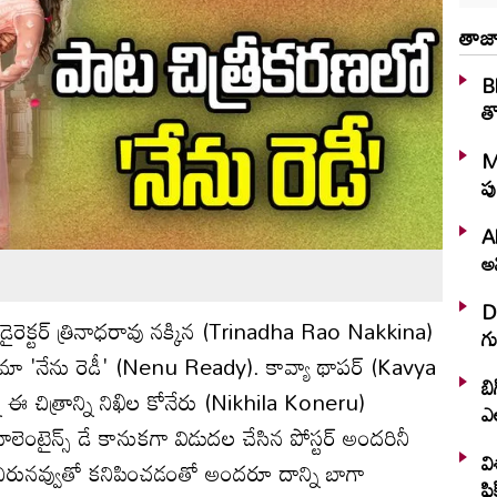
తాజా
Bh
తొ
M
పు
A
అన
D
రెక్టర్ త్రినాధరావు నక్కిన (Trinadha Rao Nakkina)
గు
సినిమా 'నేను రెడీ' (Nenu Ready). కావ్యా థాపర్ (Kavya
బి
న ఈ చిత్రాన్ని నిఖిల కోనేరు (Nikhila Koneru)
ఎ
వాలెంటైన్స్ డే కానుకగా విడుదల చేసిన పోస్టర్ అందరినీ
వి
 చిరునవ్వుతో కనిపించడంతో అందరూ దాన్ని బాగా
ఫి