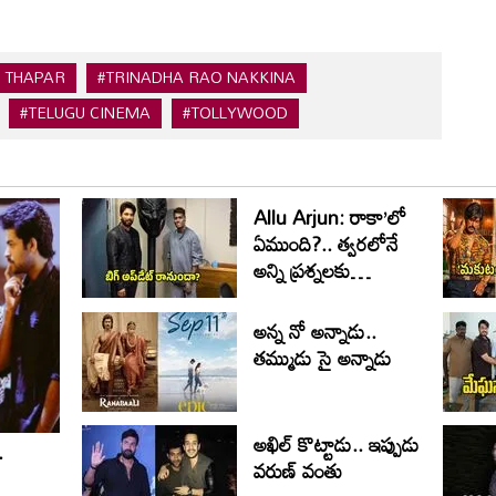
 THAPAR
#TRINADHA RAO NAKKINA
#TELUGU CINEMA
#TOLLYWOOD
Allu Arjun: రాకా’లో
ఏముంది?.. త్వరలోనే
అన్ని ప్రశ్నలకు
సమాధానం
అన్న నో అన్నాడు..
తమ్ముడు సై అన్నాడు
అఖిల్ కొట్టాడు.. ఇప్పుడు
.
వరుణ్ వంతు