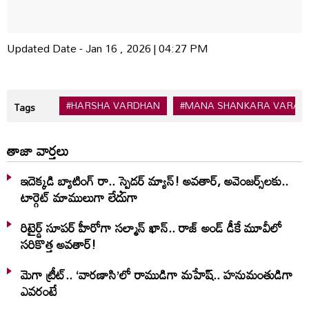
Updated Date - Jan 16 , 2026 | 04:27 PM
#HARSHA VARDHAN
#MANA SHANKARA VARA 
Tags
తాజా వార్తలు
ఇదెక్క‌డి బ్యాటింగ్ రా.. స్పైడ‌ర్ మ్యాన్‌! అవ‌తార్‌, అవెంజ‌ర్స్‌ల‌కు..
టార్గెట్ మాములుగా లేదుగా
రిటైర్డ్ సూపర్ హీరోగా సల్మాన్ ఖాన్.. రాజ్ అండ్ డీకే మూవీలో
సరికొత్త అవతార్!
మెగా ట్రీట్.. ‘వారణాసి’లో రాముడిగా మహేష్.. హనుమంతుడిగా
ఎవరంటే