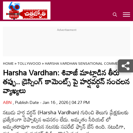
HOME
»
TOLLYWOOD
»
HARSHA VARDHAN SENSATIONAL COMMENTS ON S
Harsha Vardhan: శివాజీ మాట్లాడిన తీరు
తప్పు.. డ్రెస్సింగ్ కామెంట్స్ పై హర్షవర్ధన్ సంచలన
వ్యాఖ్యలు
ABN
, Publish Date - Jan 16 , 2026 | 04:27 PM
నటుడు హర్ష వర్ధన్ (Harsha Vardhan) గురించి తెలుగు ప్రేక్షకులకు
ప్రత్యేకంగా చెప్పాల్సిన అవసరం లేదు. అమృతం సీరియల్ లో
అమృతరావుగా ఆయన నటనకు సపరేట్ ఫ్యాన్ బేస్ ఉంది. నటుడిగా,