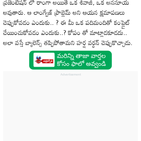
ప్రజెంటేషన్ లో రాంగా అయితే ఒక శివాజీ, ఒక అనసూయ
అవుతారు. ఆ లాంగ్వేజ్ ప్రాబ్లెమ్ అని ఆయన క్షమాపణలు
చెప్పుకోవడం ఎందుకు.. ? ఈ మీ ఒక పదిమందితో కంప్లైట్
చేయించుకోవడం ఎందుకు..? కోపం తో మాట్లాడకూడదు..
అలా వస్తే బ్యాలెన్స్ తప్పిపోతామని హర్ష వర్ధన్ చెప్పుకొచ్చాడు.