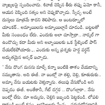
వ్యాఖ్యలపై స్పందించాడు. శివాజీ చెప్పిన తీరు తప్పు ఏమో కానీ,
ఆయన చెప్పింది సత్యం అని చెప్పుకొచ్చాడు. స్వేచ్ఛ అంటే
దుస్తులు మాత్రమే కాదని తెలిపాడు. ఆ ఇంటర్వ్యూలో
యాంకర్.. అమ్మాయిలను అమ్మాయిల్లానే చూడండి. బట్టలతో
మీకు సంబంధం లేదు. ఎందుకు అలా చూస్తార్రా.. నార్మల్ గా
ఉండొచ్చు కదా మీరు అని అబ్బాయిలకు ఒక స్టేట్మెంట్ పాస్
చేయలేకపోయారు.,. ఎందుకు అన్న ప్రశ్నకు హర్ష వర్ధన్
అద్భుతమైన ఆన్సర్ ఇచ్చాడు.
' నేను దొంగ మనసు మార్చే కన్నా ఇంటికి తాళం వేయడాన్ని
నమ్ముతాను. అది ఈజీ. నా ఇంట్లో నా తల్లి, చెల్లి, కూతురుకు..
అమ్మా నేను బయటకు వెళ్తున్నాను. తలుపు వేసుకోండి అని
చెప్పడం ఈజీ. అంతేకానీ, గేట్ దగ్గర .. దొంగల్లారా.. నేను
ఇంట్లో లేను. మా అమ్మను, చెల్లిని ఇబ్బంది పెట్టకండి. లోపలి
రాకండి అంటే కష్టం. ఆడపిల్లలకు స్వేచ్ఛ.. చదువుకోవడానికి