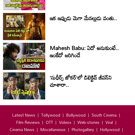
ఇక ఇప్పుడు మెగా మేనల్లుడు వంతు..
Mahesh Babu: ఏదో అనుకుంటే..
ఇంకేదో జరిగిందే
‘సుధీర్స్ జోకర్’లో డిటెక్టివ్ జీవన్‌ని
చూశారా..
Latest News
Tollywood
Bollywood
South Cinema
Film Reviews
OTT
Videos
Web-stories
Viral
Cinema News
Miscellaneous
Photogallery
Hollywood