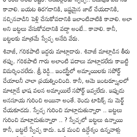
కావాలి. బయట తిరగడానికి, ఇష్టమైన జాబ్ చేయడానికి,
నచ్చినవాడిని పెళ్లి చేసుకోవడానికి ఇలాంటివాటికి కావాలి. అలా
అని బట్టలు వేసుకోవడానికి వద్దా అంటే.. కావాలి. కానీ,
బట్టలకు మాత్రమే స్వేచ్ఛ అనేది వేరు.
శివాజీ, గరికపాటి ఇద్దరు మాట్లాడారు. శివాజీ మాట్లాడిన తీరు
తప్పు. గరికపాటి గారు అలాంటి పదాలు మాట్లాడలేదు కాబట్టి
విమర్శించలేదు. శ్రీ రెడ్డి.. ఇండస్ట్రీలో అమ్మాయిలకు సపోర్ట్
చేయాలనీ చాలా ప్రయత్నించింది. కానీ, ఆమె ఇంటర్వ్యూలలో
మాట్లాడే భాష వలన అమ్మాయిలే సపోర్ట్ ఇవ్వలేదు. ఇప్పుడు
అనసూయ గురించి అయినా అంతే. రెండు టాపిక్స్ ను మెర్జ్
చేయకూడదు. స్వేచ్ఛ గురించి మాట్లాడుతున్నారా .. బట్టలు
గురించి మాట్లాడుతున్నారా .. ? స్వేచ్ఛలో బట్టలు ఉన్నాయి
కానీ, బట్టలే స్వేచ్ఛ కాదు. ఒక మంచి ఉద్దేశ్యం ఉన్నవాళ్లు