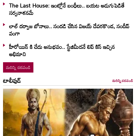
The Last House: ఇంట్లోనే బంధీలు.. బయట అడుగుపెడితే
సర్వనాశనమే
లాల్ ద‌ర్వాజ‌ బోనాలు.. సంద‌డి చేసిన విజ‌య్ దేవ‌ర‌కొండ‌, సందీప్
వంగా
హీరోయిన్ కి చేదు అనుభవం.. స్టేజిమీదనే లిప్ కిస్ ఇచ్చిన
అభిమాని
మరిన్ని చదవండి
టాలీవుడ్
మరిన్ని చదవండి