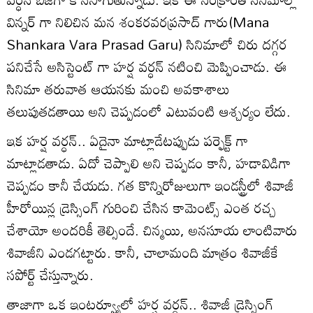
విన్నర్ గా నిలిచిన మన శంకరవరప్రసాద్ గారు(Mana
Shankara Vara Prasad Garu) సినిమాలో చిరు దగ్గర
పనిచేసే అసిస్టెంట్ గా హర్ష వర్ధన్ నటించి మెప్పించాడు. ఈ
సినిమా తరువాత ఆయనకు మంచి అవకాశాలు
తలుపుతడతాయి అని చెప్పడంలో ఎటువంటి ఆశ్చర్యం లేదు.
ఇక హర్ష వర్ధన్.. ఏదైనా మాట్లాడేటప్పుడు పర్ఫెక్ట్ గా
మాట్లాడతాడు. ఏదో చెప్పాలి అని చెప్పడం కానీ, హడావిడిగా
చెప్పడం కానీ చేయడు. గత కొన్నిరోజులుగా ఇండస్ట్రీలో శివాజీ
హీరోయిన్ల డ్రెస్సింగ్ గురించి చేసిన కామెంట్స్ ఎంత రచ్చ
చేశాయో అందరికీ తెల్సిందే. చిన్మయి, అనసూయ లాంటివారు
శివాజీని ఎండగట్టారు. కానీ, చాలామంది మాత్రం శివాజీకే
సపోర్ట్ చేస్తున్నారు.
తాజాగా ఒక ఇంటర్వ్యూలో హర్ష వర్ధన్.. శివాజీ డ్రెస్సింగ్