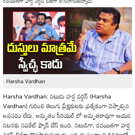
రచయితగా హర్ష వర్ధన్ బిజీగా కొనసాగుతున్నాడు.
Harsha Vardhan
Harsha Vardhan: నటుడు హర్ష వర్ధన్ (Harsha
Vardhan) గురించి తెలుగు ప్రేక్షకులకు ప్రత్యేకంగా చెప్పాల్సిన
అవసరం లేదు. అమృతం సీరియల్ లో అమృతరావుగా ఆయన
నటనకు సపరేట్ ఫ్యాన్ బేస్ ఉంది. నటుడిగా, రచయితగా హర్ష
వర్ధన్ బిజీగా కొనసాగుతున్నాడు. ఇక ఈ సంక్రాంతి సినిమాల్లో