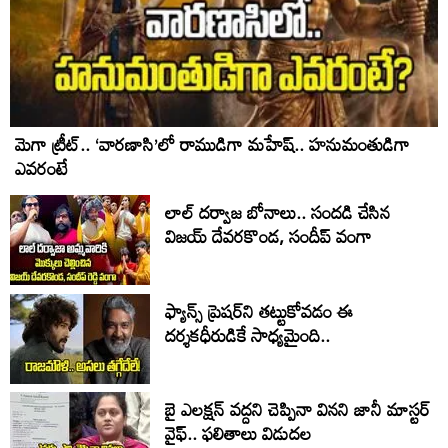
మెగా ట్రీట్.. ‘వారణాసి’లో రాముడిగా మహేష్.. హనుమంతుడిగా
ఎవరంటే
లాల్ ద‌ర్వాజ‌ బోనాలు.. సంద‌డి చేసిన
విజ‌య్ దేవ‌ర‌కొండ‌, సందీప్ వంగా
ఫ్యాన్స్‌ ప్రెషర్‌ని తట్టుకోవడం ఈ
దర్శకధీరుడికే సాధ్యమైంది..
బై ఎలక్షన్ వద్దని చెప్పినా వినని జానీ మాస్టర్
వైఫ్.. ఫలితాలు విడుదల