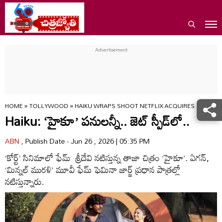
HOME
»
TOLLYWOOD
»
HAIKU WRAPS SHOOT NETFLIX ACQUIRES DIGITAL
Haiku: ‘హైకూ’ పనులన్నీ.. జెట్‌ స్పీడ్‌లో..
ABN
, Publish Date - Jun 26 , 2026 | 05:35 PM
‘కోర్ట్’ సినిమాలో ఫేమ్ శ్రీదేవి నటిస్తున్న తాజా చిత్రం ‘హైకూ’. ఏగన్,
‘మిన్నల్ మురళి’ మూవీ ఫేమ్ ఫెమినా జార్జ్ ప్రధాన పాత్రల్లో
నటిస్తున్నారు.