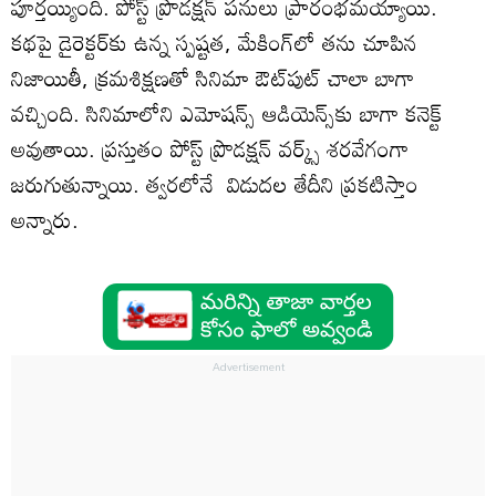
పూర్తయ్యింది. పోస్ట్ ప్రొడక్షన్ పనులు ప్రారంభమయ్యాయి.
కథపై డైరెక్టర్‌కు ఉన్న స్పష్టత, మేకింగ్‌లో తను చూపిన
నిజాయితీ, క్రమశిక్షణతో సినిమా ఔట్‌పుట్ చాలా బాగా
వచ్చింది. సినిమాలోని ఎమోషన్స్ ఆడియెన్స్‌కు బాగా కనెక్ట్
అవుతాయి. ప్రస్తుతం పోస్ట్ ప్రొడక్షన్ వర్క్స్ శరవేగంగా
జరుగుతున్నాయి. త్వరలోనే విడుదల తేదీని ప్రకటిస్తాం
అన్నారు.