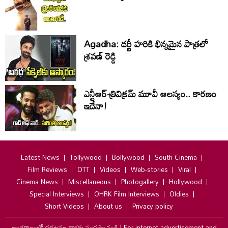
Agadha: డర్టీ హరికి భిన్నమైన పాత్రలో
శ్రవణ్‌ రెడ్డి
ఎన్టీఆర్-త్రివిక్రమ్ మూవీ ఆలస్యం.. కారణం
ఇదేనా!
Latest News
Tollywood
Bollywood
South Cinema
Film Reviews
OTT
Videos
Web-stories
Viral
Cinema News
Miscellaneous
Photogallery
Hollywood
Special Interviews
OHRK Film Interviews
Oldies
Short Videos
About us
Privacy policy
అంతర్జాలంలో ప్రకటనల కొరకు సంప్రదించండి
|
For internet advertisement and