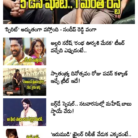
‘స్పిరిట్’ అద్భుతంగా వస్తోంది - సందీప్ రెడ్డి వంగా
అల్లరి నరేష్ ‘రంభ ఊర్వశి మేనక’ టీజర్
వచ్చేది ఎప్పుడంటే..
స్వాతంత్య్ర దినోత్సవం రోజు పవన్ కళ్యాణ్
ఇచ్చే ట్రీట్ ఇదే!
బర్త్‌‌డే స్పెషల్.. నటవారసుల్లో మహేష్ బాబు
స్థాయే వేరు!
‘ఇరుముడి’ ట్రైలర్ రిలీజ్ వేడుక ఎక్కడంటే..