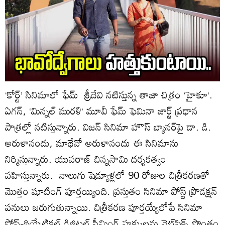
‘కోర్ట్’ సినిమాలో ఫేమ్ శ్రీదేవి నటిస్తున్న తాజా చిత్రం ‘హైకూ’.
ఏగన్, ‘మిన్నల్ మురళి’ మూవీ ఫేమ్ ఫెమినా జార్జ్ ప్రధాన
పాత్రల్లో నటిస్తున్నారు. విజన్ సినిమా హౌస్ బ్యానర్‌పై డా. డి.
అరుళానందు, మాథేవో అరుళానందు ఈ సినిమాను
నిర్మిస్తున్నారు. యువరాజ్ చిన్నసామి దర్శకత్వం
వహిస్తున్నారు. నాలుగు షెడ్యూళ్లలో 90 రోజుల చిత్రీకరణతో
మొత్తం షూటింగ్ పూర్తయ్యింది. ప్రస్తుతం సినిమా పోస్ట్ ప్రొడక్షన్
పనులు జరుగుతున్నాయి. చిత్రీకరణ పూర్తయ్యేలోపే సినిమా
పోస్ట్-థియేట్రికల్ డిజిటల్ స్ట్రీమింగ్ హక్కులను నెట్‌ఫ్లిక్స్ సొంతం