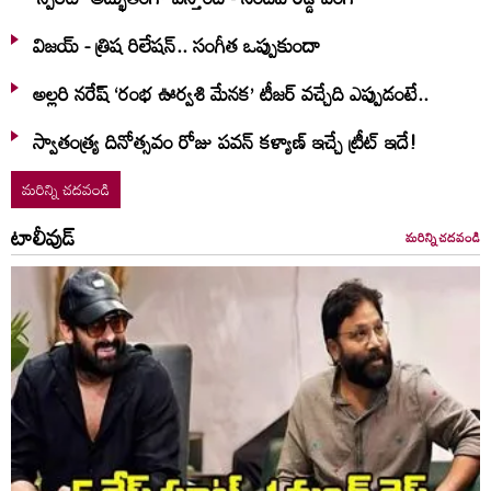
విజయ్ - త్రిష రిలేషన్.. సంగీత ఒప్పుకుందా
అల్లరి నరేష్ ‘రంభ ఊర్వశి మేనక’ టీజర్ వచ్చేది ఎప్పుడంటే..
స్వాతంత్య్ర దినోత్సవం రోజు పవన్ కళ్యాణ్ ఇచ్చే ట్రీట్ ఇదే!
మరిన్ని చదవండి
టాలీవుడ్
మరిన్ని చదవండి