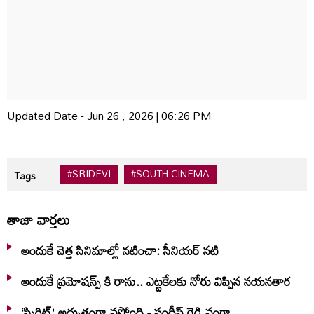
Updated Date - Jun 26 , 2026 | 06:26 PM
#SRIDEVI
#SOUTH CINEMA
Tags
తాజా వార్తలు
అందుకే చెత్త సినిమాల్లో నటించా: సీనియర్ నటి
అందుకే ప్రమోషన్స్ కి రాను.. ఎట్టకేలకు నోరు విప్పిన నయనతార
‘స్పిరిట్’ అద్భుతంగా వస్తోంది - సందీప్ రెడ్డి వంగా