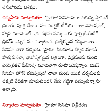
చేసుకోవడం విశేషం.
చిన్నసామి మాట్లాడుతూ
'హైకూ’ సినిమాను అనుకున్న ప్లానింగ్
ప్రకారం పూర్తి చేశాం. మా ఎంటైర్ టీమ్‌కు చాలా ఎమోషనల్,
హ్యాపీ మూమెంట్ ఇది. కథను నమ్మి నాకు పూర్తి క్రియేటివ్
ఫ్రీడమ్ ఇచ్చిన మా నిర్మాతలకు ప్రత్యేకమైన ధన్యవాదాలు.
సినిమా బాగా వచ్చింది. ‘హైకూ’ సినిమాను హృదయానికి
హత్తుకునేలా, భావోద్వేగమైన చిత్రంగా, ప్రేక్షకులకు మంచి
థియేట్రికల్ ఫీల్‌నిచ్చే మూవీలాగా రూపొందిస్తున్నాం. విజన్
సినిమా హౌస్ భవిష్యత్తులో చాలా మంది యువ దర్శకులకు
చక్కటి వేదికగా మారుతుందని నేను గట్టిగా నమ్ముతున్నాను’
అన్నారు.
నిర్మాతలు మాట్లాడుతూ,
‘హైకూ’ సినిమా చిత్రీకరణ