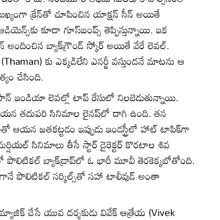
ఖ్యంగా క్రేన్‌తో చూపించిన యాక్షన్‌ సీన్‌ అయితే
న్స్‌కు కూడా గూస్‌బంప్స్‌ తెప్పిస్తున్నాయి. ఇక
అందించిన బ్యాక్‌గ్రౌండ్ స్కోర్ అయితే వేరే లెవల్.
Thaman) కు ఎక్కడిలేని ఎనర్జీ వస్తుందనే మాటను ఆ
్యం చేసింది.
న్ ఇండియా లెవల్లో టాప్ రేసులో నిలబెడుతున్నాయి.
 ఆయన తదుపరి సినిమాల లైనప్‌లో దాగి ఉంది. తన
ులతో ఆయన జతకట్టడం ఇప్పుడు ఇండస్ట్రీలో హాట్ టాపిక్‌గా
్షియల్ సినిమాలు తీసే స్టార్ డైరెక్టర్ కొరటాల శివ
ొలిటికల్ బ్యాక్‌డ్రాప్‌లో ఓ భారీ మూవీ తెరకెక్కబోతోంది.
ానే పొలిటికల్ సర్కిల్స్‌తో సహా టాలీవుడ్ అంతా
ేతో మ్యాజిక్ చేసే యువ దర్శకుడు వివేక్ ఆత్రేయ (Vivek