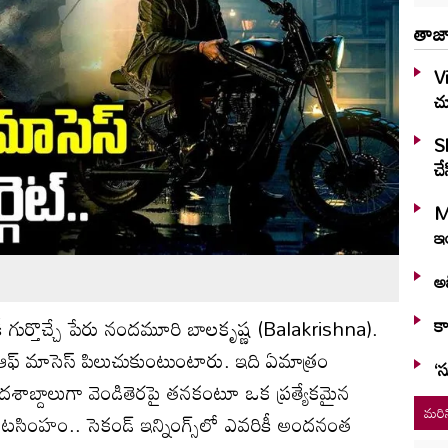
తాజా
Vi
చ
S
చే
M
ఇం
అభ
కా
ీ గుర్తొచ్చే పేరు నందమూరి బాలకృష్ణ (Balakrishna).
ఆఫ్ మాసెస్ పిలుచుకుంటుంటారు. ఇది ఏమాత్రం
‘స
దశాబ్దాలుగా వెండితెరపై తనకంటూ ఒక ప్రత్యేకమైన
మరిన
 ఈ నటసింహం.. సెకండ్ ఇన్నింగ్స్‌లో ఎవరికీ అందనంత