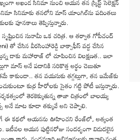
్యంగా అఖండ సినిమా నుంచి ఆయన తన స్క్రిప్ట్ సెలెక్షన్
ు. సినిమా సినిమాకు తనలోని మాస్ యాంగిల్‌ను పదింతలు
కులకు పూనకాలు తెప్పిస్తున్నారు.
సృష్టించిన సునామీ ఒక చరిత్ర. ఆ తర్వాత గోపీచంద్
తో చేసిన వీరసింహారెడ్డి బాక్సాఫీస్ వద్ద చేసిన
తున్న డాకు మహారాజ్ లో చూపించిన విలక్షణత.. ఇలా
ుగా మాస్ అనే పదానికి సరికొత్త అర్థం చెబుతూ
త్రమే కాకుండా.. తన వయసుకు తగ్గట్లుగా, తన ఇమేజ్‌కు
చుకుంటూ కుర్ర హీరోలకు సైతం గట్టి పోటీ ఇస్తున్నారు.
ర్శకత్వంలో తెరకెక్కుతున్న తాజా చిత్రంలో బాలయ్య
స్‌ అనే మాట కూడా తక్కువే అని చెప్పాలి.
తో సాగే ఈ కథలో ఆయనను ఊహించని రేంజ్‌లో, అత్యంత
ారు. ఇటీవల ఆయన పుట్టినరోజు సందర్భంగా విడుదలైన
్ అంతా ఇంతా కాదు. నందమూరి అభిమానులకు కావాల్సినంత