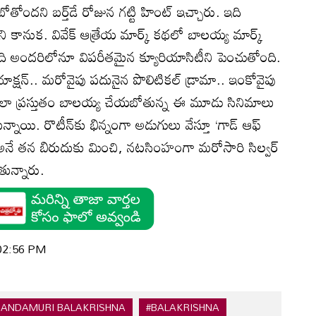
దని బర్త్‌డే రోజున గట్టి హింట్ ఇచ్చారు. ఇది
ానుక. వివేక్ ఆత్రేయ మార్క్ కథలో బాలయ్య మార్క్
ి అందరిలోనూ విపరీతమైన క్యూరియాసిటీని పెంచుతోంది.
్ యాక్షన్.. మరోవైపు పదునైన పొలిటికల్ డ్రామా.. ఇంకోవైపు
. ఇలా ప్రస్తుతం బాలయ్య చేయబోతున్న ఈ మూడు సినిమాలు
న్నాయి. రొటీన్‌కు భిన్నంగా అడుగులు వేస్తూ ‘గాడ్ ఆఫ్
ే తన బిరుదుకు మించి, నటసింహంగా మరోసారి సిల్వర్
తున్నారు.
 02:56 PM
NANDAMURI BALAKRISHNA
#BALAKRISHNA