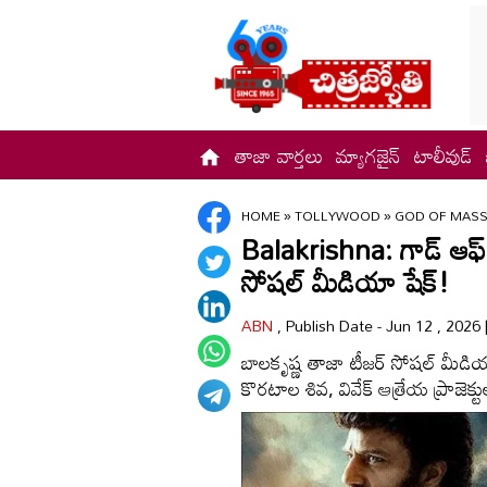
తాజా వార్తలు
మ్యాగజైన్
టాలీవుడ్
HOME
»
TOLLYWOOD
»
GOD OF MASS
Balakrishna: గాడ్ ఆఫ్ మ
సోషల్ మీడియా షేక్!
ABN
, Publish Date - Jun 12 , 2026
బాలకృష్ణ తాజా టీజర్ సోషల్ మీడియ
కొరటాల శివ, వివేక్ ఆత్రేయ ప్రాజెక్టు