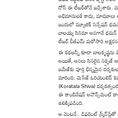
డోస్ ఈ టీజర్‌తోనే ఇచ్చేశారు. ము
అభిమానులకే కాదు, మామూలు ఆడియె
ఇందులో మ్యూజిక్ సెన్సేషన్ థమన్ 
బాలయ్య సినిమా అనగానే థమన్ (
టీజర్ బీజీఎమ్ మరోసారి అక్షరసత
ఈ కథలన్నీ కూడా బాలకృష్ణను పా
అయితే, అసలు సిసలైన సర్ప్రైజ్
ఇమేజ్‌కు పూర్తి భిన్నమైన దర్శక
మారింది. మెసేజ్ ఓరియెంటెడ్ కమర
(Koratala Shiva) దర్శకత్వంలో ప
ఈ కాంబినేషన్ అనౌన్స్‌మెంట్ రాగ
ఉలిక్కిపడింది.
ఆ వెంటనే.. డిఫరెంట్ స్క్రీన్‌ప్ల