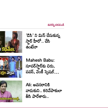
మరిన్ని చదవండి
'డిసి' ని మిస్ చేసుకున్న
స్టార్ హీరో.. చేసి
ఉంటేనా
Mahesh Babu:
సూపర్‌స్టార్‌కు చిరు,
పవన్‌, వెంకీ స్పెషల్‌
విషెస్‌
Ali: అవసరానికి
వాడుకుని.. కరివేపాకులా
తీసి పారేశారు..