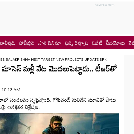
బాలీవుడ్
హాలీవుడ్
సౌత్ సినిమా
ఫిల్మ్ రివ్యూస్
ఓటీటీ
వీడియోలు
వెబ
ES BALAKRISHNA NEXT TARGET NEW PROJECTS UPDATE SRK
ాసెస్ మళ్లీ వేట మొదలుపెట్టాడు.. టీజర్‌తో
 | 10:12 AM
ాలో సంచలనం సృష్టిస్తోంది. గోపీచంద్ మలినేని మూవీతో పాటు
లపై ఆసక్తికర విశ్లేషణ.