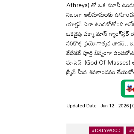
Athreya) తో ఒక మూవీ ఉండబోతోం
నిజంగా అభిమానులకు ఊహించని క
యాక్షన్ ఎలా ఉండబోతోంది అనేద
ఒకవైపు పక్కా మాస్ గ్యాంగ్‌స్టర
సరికొత్త ప్రయోగాత్మక జానర్.
వేటికవే పూర్తి భిన్నంగా ఉండబోతు
మాసెస్’ (God Of Masses) అన
స్క్రీన్ మీద శివతాండవం చేయబో
Updated Date - Jun 12 , 2026 |
#TOLLYWOOD
#