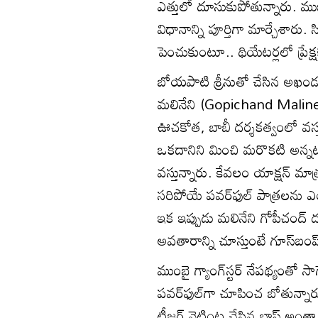
ఎత్తులో దూసుకుపోతున్నారు. ముఖ
విధానాన్ని పూర్తిగా మార్చేశార
పెంచుకుంటూ.. థియేటర్లలో ప్రేక్ష
బోయపాటి శ్రీనుతో చేసిన అఖండ 
మలినేని (Gopichand Malineni) 
ఊచకోత, బాబీ దర్శకత్వంలో వస్
ఒకదానిని మించి మరొకటి అన్నట్ల
వస్తున్నారు. కేవలం యాక్షన్ మా
సరిపోయే పవర్‌ఫుల్ పాత్రలను ఎం
ఇక ఇప్పుడు మలినేని గోపీచంద్ ద
అవతారాన్ని చూస్తుంటే గూస్‌బంప్
ముంబై గ్యాంగ్‌స్టర్ నేపథ్యం
పవర్‌ఫుల్‌గా చూపించ బోతున్న
టీజర్ నెట్టింట చేసిన బ్లాస్ట