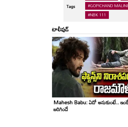
#GOPICHAND MALIN
Tags
#NBK 111
టాలీవుడ్
Mahesh Babu: ఏదో అనుకుంటే.. ఇంక
జరిగిందే