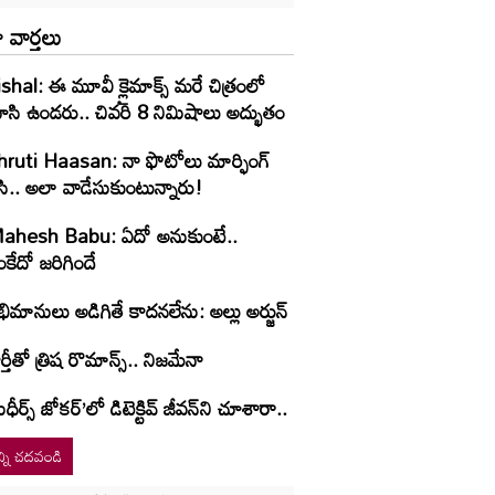
 వార్తలు
shal: ఈ మూవీ క్లైమాక్స్ మరే చిత్రంలో
ూసి ఉండరు.. చివరి 8 నిమిషాలు అద్భుతం
hruti Haasan: నా ఫొటోలు మార్ఫింగ్
సి.. అలా వాడేసుకుంటున్నారు!
ahesh Babu: ఏదో అనుకుంటే..
కేదో జరిగిందే
ిమానులు అడిగితే కాదనలేను: అల్లు అర్జున్
ర్తీతో త్రిష రొమాన్స్.. నిజమేనా
ుధీర్స్ జోకర్’లో డిటెక్టివ్ జీవన్‌ని చూశారా..
్ని చదవండి