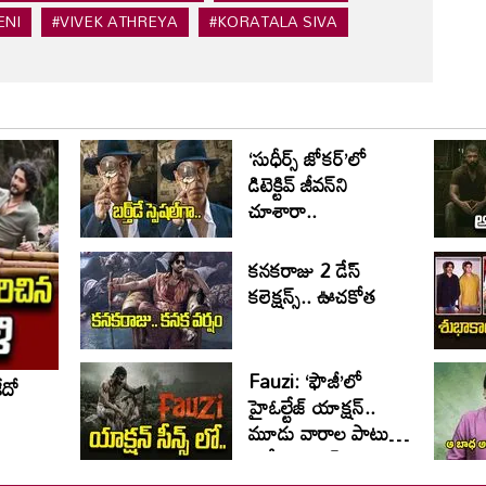
ENI
#VIVEK ATHREYA
#KORATALA SIVA
‘సుధీర్స్ జోకర్’లో
డిటెక్టివ్ జీవన్‌ని
చూశారా..
కనకరాజు 2 డేస్
కలెక్షన్స్.. ఊచకోత
Fauzi: ‘ఫౌజీ’లో
ేదో
హైఓల్టేజ్‌ యాక్షన్‌..
మూడు వారాల పాటు
భారీ షెడ్యూల్‌