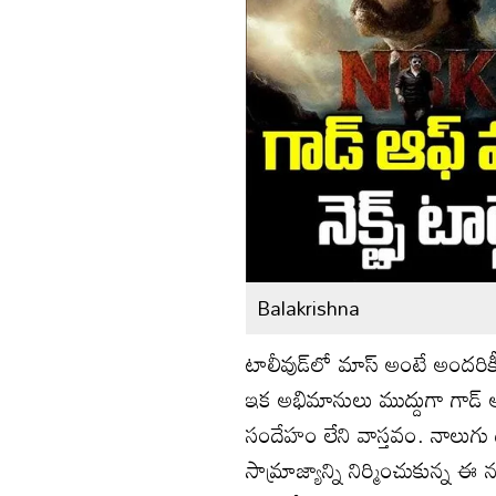
Balakrishna
టాలీవుడ్‌లో మాస్‌ అంటే అందరిక
ఇక అభిమానులు ముద్దుగా గాడ్ 
సందేహం లేని వాస్తవం. నాలుగు 
సామ్రాజ్యాన్ని నిర్మించుకున్న