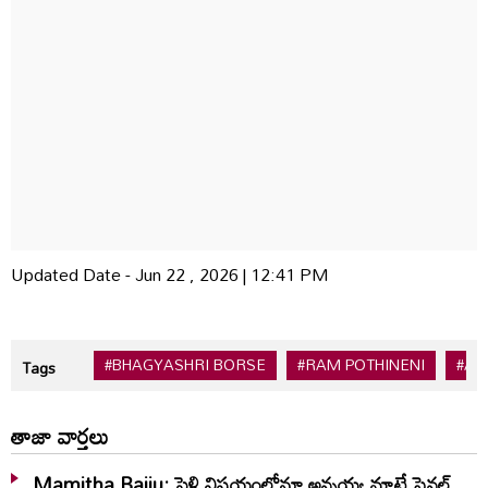
Updated Date - Jun 22 , 2026 | 12:41 PM
#BHAGYASHRI BORSE
#RAM POTHINENI
#AK
Tags
తాజా వార్తలు
Mamitha Baiju: పెళ్లి విషయంలోనూ అన్నయ్య మాటే ఫైనల్‌