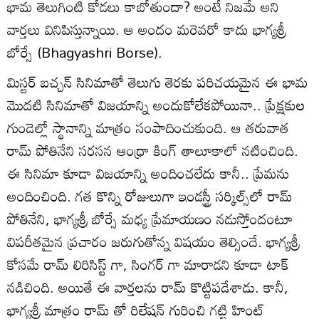
భామ తెలుగింటి కోడలు కాబోతుందా? అంటే నిజమే అని
వార్తలు వినిపిస్తున్నాయి. ఆ అందం మరెవరో కాదు భాగ్యశ్రీ
బోర్సే (Bhagyashri Borse).
మిస్టర్ బచ్చన్ సినిమాతో తెలుగు తెరకు పరిచయమైన ఈ భామ
మొదటి సినిమాతో విజయాన్ని అందుకోలేకపోయినా.. ప్రేక్షకుల
గుండెల్లో స్థానాన్ని మాత్రం సంపాదించుకుంది. ఆ తరువాత
రామ్ పోతినేని సరసన ఆంధ్రా కింగ్ తాలూకాలో నటించింది.
ఈ సినిమా కూడా విజయాన్ని అందించలేదు కానీ.. ప్రేమను
అందించింది. గత కొన్ని రోజులుగా ఇండస్ట్రీ సర్కిల్స్‌లో రామ్
పోతినేని, భాగ్యశ్రీ బోర్సే మధ్య ప్రేమాయణం నడుస్తోందంటూ
విపరీతమైన ప్రచారం జరుగుతోన్న విషయం తెల్సిందే. భాగ్యశ్రీ
కోసమే రామ్ లిరిసిస్ట్ గా, సింగర్ గా మారాడని కూడా టాక్
నడిచింది. అయితే ఈ వార్తలను రామ్ కొట్టిపడేశాడు. కానీ,
భాగ్యశ్రీ మాత్రం రామ్ తో రిలేషన్ గురించి గట్టి హింట్