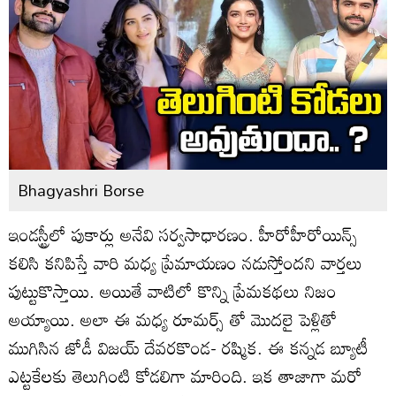
Bhagyashri Borse
ఇండస్ట్రీలో పుకార్లు అనేవి సర్వసాధారణం. హీరోహీరోయిన్స్
కలిసి కనిపిస్తే వారి మధ్య ప్రేమాయణం నడుస్తోందని వార్తలు
పుట్టుకొస్తాయి. అయితే వాటిలో కొన్ని ప్రేమకథలు నిజం
అయ్యాయి. అలా ఈ మధ్య రూమర్స్ తో మొదలై పెళ్లితో
ముగిసిన జోడీ విజయ్ దేవరకొండ- రష్మిక. ఈ కన్నడ బ్యూటీ
ఎట్టకేలకు తెలుగింటి కోడలిగా మారింది. ఇక తాజాగా మరో