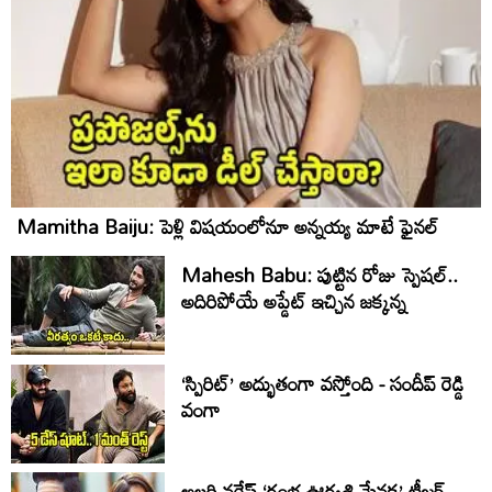
Mamitha Baiju: పెళ్లి విషయంలోనూ అన్నయ్య మాటే ఫైనల్‌
Mahesh Babu: పుట్టిన రోజు స్పెషల్..
అదిరిపోయే అప్డేట్ ఇచ్చిన జక్కన్న
‘స్పిరిట్’ అద్భుతంగా వస్తోంది - సందీప్ రెడ్డి
వంగా
అల్లరి నరేష్ ‘రంభ ఊర్వశి మేనక’ టీజర్