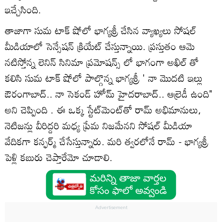
ఇచ్చేసింది.
తాజాగా సుమ టాక్ షోలో భాగ్యశ్రీ చేసిన వ్యాఖ్యలు సోషల్
మీడియాలో సెన్సేషన్ క్రియేట్ చేస్తున్నాయి. ప్రస్తుతం ఆమె
నటిస్తోన్న లెనిన్ సినిమా ప్రమోషన్స్ లో భాగంగా అఖిల్ తో
కలిసి సుమ టాక్ షోలో పాల్గొన్న భాగ్యశ్రీ ' నా మొదటి ఇల్లు
ఔరంగాబాద్.. నా సెకండ్ హోమ్ హైదరాబాద్.. ఆల్రెడీ ఉంది"
అని చెప్పింది . ఈ ఒక్క స్టేట్‌మెంట్‌తో రామ్ అభిమానులు,
నెటిజన్లు వీరిద్దరి మధ్య ప్రేమ నిజమేనని సోషల్ మీడియా
వేదికగా కన్ఫర్మ్ చేసేస్తున్నారు. మరి త్వరలోనే రామ్ - భాగ్యశ్రీ
పెళ్లి కబురు చెప్తారేమో చూడాలి.