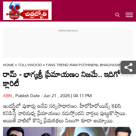
HOME
»
TOLLYWOOD
»
FANS TREND RAM POTHINENI, BHAGYASHRIS ALL
రామ్ - భాగ్యశ్రీ ప్రేమాయణం నిజమే.. ఇదిగో
క్లారిటీ
ABN
, Publish Date - Jun 21 , 2026 | 04:11 PM
ఇండస్ట్రీలో పుకార్లు అనేవి సర్వసాధారణం. హీరోహీరోయిన్స్ కలిసి
కనిపిస్తే వారిమధ్య ప్రేమాయణం నడుస్తోందని వార్తలు పుట్టుకొస్తాయి.
అయితే వాటిలో కొన్ని ప్రేమకథలు నిజంగా కూడా అయ్యాయి.