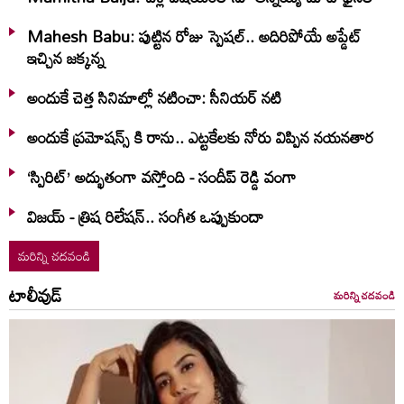
Mahesh Babu: పుట్టిన రోజు స్పెషల్.. అదిరిపోయే అప్డేట్
ఇచ్చిన జక్కన్న
అందుకే చెత్త సినిమాల్లో నటించా: సీనియర్ నటి
అందుకే ప్రమోషన్స్ కి రాను.. ఎట్టకేలకు నోరు విప్పిన నయనతార
‘స్పిరిట్’ అద్భుతంగా వస్తోంది - సందీప్ రెడ్డి వంగా
విజయ్ - త్రిష రిలేషన్.. సంగీత ఒప్పుకుందా
మరిన్ని చదవండి
టాలీవుడ్
మరిన్ని చదవండి