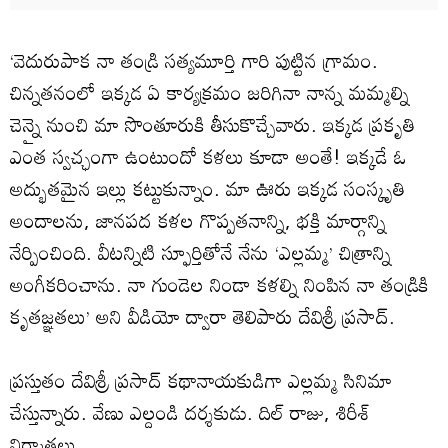
‘వెదురుపాక నా తండ్రి సత్యమూర్తి గారి పుట్టిన గ్రామం.
చిన్నతనంలో ఇక్కడ ఏ కార్యక్రమం జరిగినా నాన్న మమ్మల్ని
చెన్నై నుంచి మా సొంతూరుకి తీసుకొచ్చేవారు. ఇక్కడ ప్రకృతి
ఎంత స్వచ్ఛంగా ఉంటుందో కళలు కూడా అంతే! ఇక్కడే ఓ
అద్భుతమైన ఇల్లు కట్టుకున్నాం. మా ఊరు ఇక్కడ సంస్కృతి
అందాలను, జానపద కళల గొప్పతనాన్ని, భక్తి మార్గాన్ని
నేర్పించింది. వీటన్నిటి స్ఫూర్తితోనే నేను ‘ఎల్లమ్మ’ చిత్రాన్ని
అంగీకరించాను. నా గుండెల నిండా కళల్ని నింపిన నా తండ్రికి
కృతజ్ఞతలు’ అని వీడియో ద్వారా తెలిపారు దేవిశ్రీ ప్రసాద్‌.
ప్రస్తుతం దేవిశ్రీ ప్రసాద్‌ కథానాయకుడిగా ఎల్లమ్మ సినిమా
చేస్తున్నారు. వేణు ఎల్దండి దర్శకుడు. దిల్‌ రాజు, శిరీశ్‌
నిర్మాతలు.