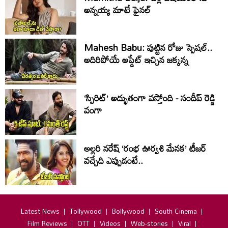
అన్నయ్య మాటే ఫైనల్‌
Mahesh Babu: పుట్టిన రోజు స్పెషల్..
అదిరిపోయే అప్డేట్ ఇచ్చిన జక్కన్న
‘స్పిరిట్’ అద్భుతంగా వస్తోంది - సందీప్ రెడ్డి
వంగా
అల్లరి నరేష్ ‘రంభ ఊర్వశి మేనక’ టీజర్
వచ్చేది ఎప్పుడంటే..
Latest News
Tollywood
Bollywood
South Cinema
Film Reviews
OTT
Videos
Web-stories
Viral