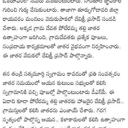
ఒకరూపంలో నెమరు వేసుకుంటుంటారు. సొంతూరి జ్ఞాపకాల
గురించి గుర్తు చేసుకుంటారు. తాజాగా తూర్పుగోదావరి జిల్లా
రాయవరం మండలం వెదురుపాకలో దేవిశ్రీ ప్రసాద్‌ సందడి
చేశారు. అక్కడ గ్రామ దేవత పోలేరమ్మ తల్లి జాతర
ఉత్సాహంగా జరిగింది. గ్రామదేవతకు ప్రత్యేక పూజలు,
సంప్రదాయ కార్యక్రమాలతో జాతర వైభవంగా నిర్వహించారు.
ఈ జాతర వేడుకలో దేవిశ్రీ ప్రసాద్‌ పాల్గొన్నారు.
తన తండ్రి సత్యమూర్తి స్వగ్రామం కావడంతో ప్రతి సంవత్సరం
జాతర సమయంలో ఆయన కుటుంబ సభ్యులతో కలిసి
స్వగ్రామానికి వచ్చి పూజల్లో పాల్గొంటుంటారు డీఎస్‌పీ. ఈ
ఏడాది కూడా పోలేరమ్మ తల్లి జాతరకు హాజరైన దేవిశ్రీ ప్రసాద్‌..
గ్రామస్తులతో కలిసి జాతరను ఎంజాయ్‌ చేశారు. గరగ
నృత్యంలో పాల్గొన్న ఆయన.. కళాకారులతో కలిసి ఉత్సాహంగా