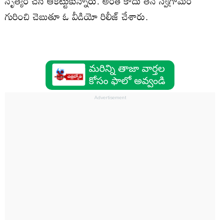
నృత్యం చేసి ఆకట్టుకున్నారు. అంతే కాదు తన స్వగ్రామం
గురించి చెబుతూ ఓ వీడియో రిలీజ్‌ చేశారు.