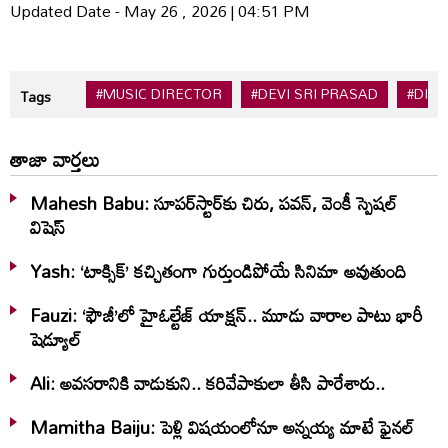
Updated Date - May 26 , 2026 | 04:51 PM
#MUSIC DIRECTOR
#DEVI SRI PRASAD
#DIL 
Tags
తాజా వార్తలు
Mahesh Babu: సూపర్‌స్టార్‌కు చిరు, పవన్‌, వెంకీ స్పెషల్‌
విషెస్‌
Yash: ‘టాక్సిక్’ కచ్చితంగా గుర్తుండిపోయే సినిమా అవుతుంది
Fauzi: ‘ఫౌజీ’లో హైఓల్టేజ్‌ యాక్షన్‌.. మూడు వారాల పాటు భారీ
షెడ్యూల్‌
Ali: అవసరానికి వాడుకుని.. కరివేపాకులా తీసి పారేశారు..
Mamitha Baiju: పెళ్లి విషయంలోనూ అన్నయ్య మాటే ఫైనల్‌