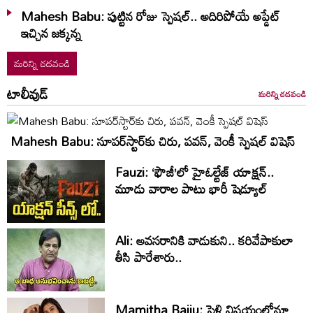
Mahesh Babu: పుట్టిన రోజు స్పెషల్.. అదిరిపోయే అప్డేట్
ఇచ్చిన జక్కన్న
మరిన్ని చదవండి
టాలీవుడ్
మరిన్ని చదవండి
Mahesh Babu: సూపర్‌స్టార్‌కు చిరు, పవన్‌, వెంకీ స్పెషల్‌ విషెస్‌
Fauzi: ‘ఫౌజీ’లో హైఓల్టేజ్‌ యాక్షన్‌..
మూడు వారాల పాటు భారీ షెడ్యూల్‌
Ali: అవసరానికి వాడుకుని.. కరివేపాకులా
తీసి పారేశారు..
Mamitha Baiju: పెళ్లి విషయంలోనూ