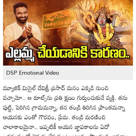
DSP Emotional Video
మ్యూజిక్‌ మిసైల్‌ దేవిశ్రీ ప్రసాద్‌ మనం ఎక్కడి నుంచి
వచ్చామో.. ఆ రూట్స్‌ను ప్రతి క్షణం గుర్తుంచుకునే వ్యక్తి. తను
పుట్టి, పెరిగిన గ్రామమన్నా, తన తండ్రి తిరిగిన ప్రాంతమన్నా
ఆయనకు ఎంతో గౌరవం, ప్రేమ. తండ్రి మరణించి
చాలాకాలమైనా.. ఇప్పటికీ ఆయన జ్ఞాపకాలను ఏదో