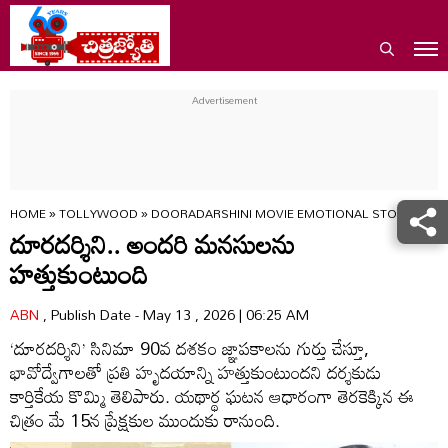
HOME
»
TOLLYWOOD
»
DOORADARSHINI MOVIE EMOTIONAL STORY KART
దూరదర్శిని.. అందరి మనసులను
హత్తుకుంటుంది
ABN
, Publish Date - May 13 , 2026 | 06:25 AM
‘దూరదర్శిని’ సినిమా 90వ దశకం జ్ఞాపకాలను గుర్తు చేస్తూ,
భావోద్వేగాలతో ప్రతి హృదయాన్ని హత్తుకుంటుందని దర్శకుడు
కార్తికేయ కొమ్మి తెలిపారు. యథార్థ ఘటన ఆధారంగా తెరకెక్కిన ఈ
చిత్రం మే 15న ప్రేక్షకుల ముందుకు రానుంది.