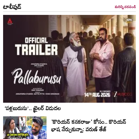
టాలీవుడ్
మరిన్ని చదవండి
‘పళ్లబురుసు’.. ట్రైలర్ విడుదల
'కొరియన్ కనకరాజు' కోసం.. కొరియన్
భాష నేర్చుకున్నా: వరుణ్ తేజ్