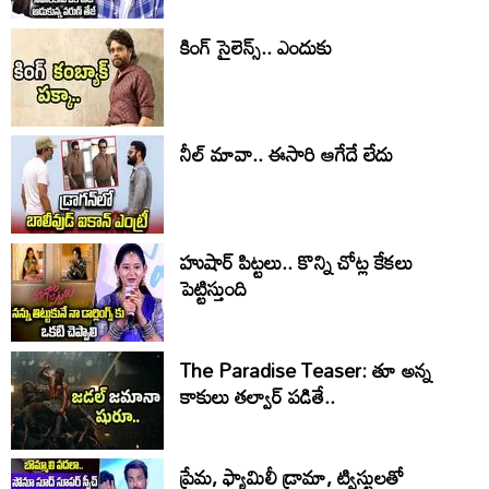
కింగ్ సైలెన్స్.. ఎందుకు
నీల్ మావా.. ఈసారి ఆగేదే లేదు
హుషార్‌ పిట్టలు.. కొన్ని చోట్ల కేకలు
పెట్టిస్తుంది
The Paradise Teaser: తూ అన్న
కాకులు తల్వార్ పడితే..
ప్రేమ, ఫ్యామిలీ డ్రామా, ట్విస్టులతో