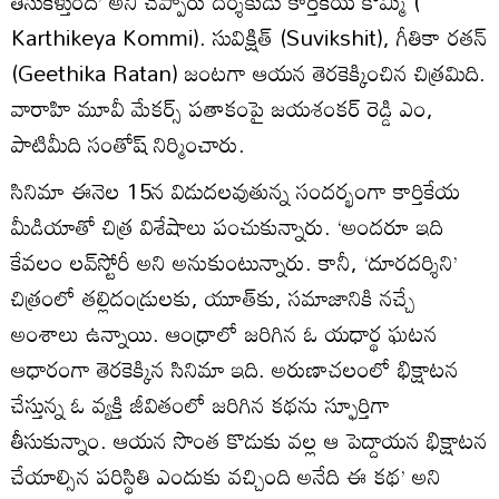
తీసుకెళ్తుంది’ అని చెప్పారు దర్శకుడు కార్తికేయ కొమ్మి (
Karthikeya Kommi). సువిక్షిత్ (Suvikshit), గీతికా రతన్
(Geethika Ratan) జంటగా ఆయన తెరకెక్కించిన చిత్రమిది.
వారాహి మూవీ మేకర్స్‌ పతాకంపై జయశంకర్‌ రెడ్డి ఎం,
పాటిమీది సంతోష్‌ నిర్మించారు.
సినిమా ఈనెల 15న విడుదలవుతున్న సందర్భంగా కార్తికేయ
మీడియాతో చిత్ర విశేషాలు పంచుకున్నారు. ‘అందరూ ఇది
కేవలం లవ్‌స్టోరీ అని అనుకుంటున్నారు. కానీ, ‘దూరదర్శిని’
చిత్రంలో తల్లిదండ్రులకు, యూత్‌కు, సమాజానికి నచ్చే
అంశాలు ఉన్నాయి. ఆంధ్రాలో జరిగిన ఓ యధార్థ ఘటన
ఆధారంగా తెరకెక్కిన సినిమా ఇది. అరుణాచలంలో భిక్షాటన
చేస్తున్న ఓ వ్యక్తి జీవితంలో జరిగిన కథను స్ఫూర్తిగా
తీసుకున్నాం. ఆయన సొంత కొడుకు వల్ల ఆ పెద్దాయన భిక్షాటన
చేయాల్సిన పరిస్థితి ఎందుకు వచ్చింది అనేది ఈ కథ’ అని