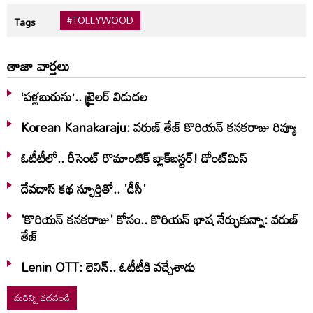
#TOLLYWOOD
Tags
తాజా వార్తలు
‘పళ్లబురుసు’.. ట్రైలర్ విడుదల
Korean Kanakaraju: వరుణ్ తేజ్ కొరియన్‌ కనకరాజు రివ్యూ
ఓటీటీలో.. రీసెంట్ రొమాంటిక్‌ బ్లాక్‌బ‌స్ట‌ర్‌! డోంట్‌మిస్‌
దేవదాస్ కథ స్ఫూర్తితో.. 'డీసీ'
'కొరియన్ కనకరాజు' కోసం.. కొరియన్ భాష నేర్చుకున్నా: వరుణ్
తేజ్
Lenin OTT: లెనిన్.. ఓటీటీకి వ‌చ్చేశాడు
మరిన్ని చదవండి