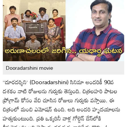
Dooradarshini movie
‘‘దూరదర్శిని’ (Dooradarshini) సినిమా అందరికీ 90వ
దశకం నాటి రోజులను గుర్తుకు తెస్తుంది. చిత్రలహరి పాటల
ప్రోగ్రామ్‌ కోసం వేచి చూసిన రోజులు గుర్తుకు వస్తాయి. ఈ
చిత్రంలో మంచి ఎమోషన్‌ ఉంది. అది అందరి హృదయాలను
హత్తుకుంటుంది. ప్రతి ఒక్కరినీ వాళ్ల గోల్డెన్‌ డేస్‌లోకి