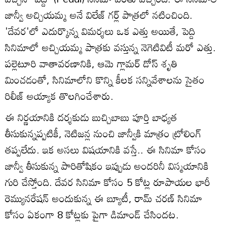
జాన్వీ అచ్చియమ్మ అనే విలేజ్ గర్ల్ పాత్రలో నటించింది.
'దేవర'లో ఎదుర్కొన్న విమర్శలు ఒక ఎత్తు అయితే, పెద్ది
సినిమాలో అచ్చియమ్మ పాత్రకు వస్తున్న నెగెటివిటీ మరో ఎత్తు.
పల్లెటూరి వాతావరణానికి, ఆమె గ్లామర్ డోస్‌ శృతి
మించడంతో, సినిమాలోని కొన్ని కీలక సన్నివేశాలను సైతం
రిలీజ్‌ అయ్యాక తొలగించేశారు.
ఈ నిర్ణయానికి దర్శకుడు బుచ్చిబాబు పూర్తి బాధ్యత
తీసుకున్నప్పటికీ, నెటిజన్ల నుంచి జాన్వీకి మాత్రం ట్రోలింగ్
తప్పలేదు. ఇక అసలు విషయానికి వస్తే.. ఈ సినిమా కోసం
జాన్వీ తీసుకున్న పారితోషికం ఇప్పుడు అందరినీ విస్మయానికి
గురి చేస్తోంది. దేవర సినిమా కోసం 5 కోట్ల రూపాయల భారీ
రెమ్యునరేషన్ అందుకున్న ఈ బ్యూటీ, రామ్ చరణ్ సినిమా
కోసం ఏకంగా 8 కోట్లకు పైగా డిమాండ్ చేసిందట.