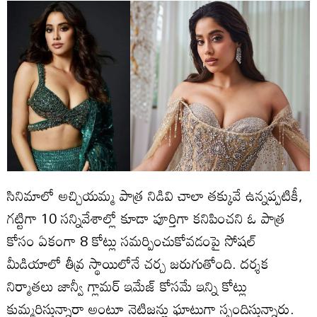
సినిమాలో అచ్చియమ్మ పాత్ర నిడివి చాలా తక్కువే ఉన్నప్పటికీ,
గట్టిగా 10 సన్నివేశాల్లో కూడా పూర్తిగా కనిపించని ఓ పాత్ర
కోసం ఏకంగా 8 కోట్లు సమర్పించుకోవడంపై సోషల్
మీడియాలో తీవ్ర స్థాయిలోనే చర్చ జరుగుతోంది. దర్శక
నిర్మాతలు జాన్వీ గ్లామర్‌ ఇమేజ్ కోసమే ఇన్ని కోట్లు
కుమ్మరిస్తున్నారా అంటూ నెటిజన్లు ఘాటుగా స్పందిస్తున్నారు.