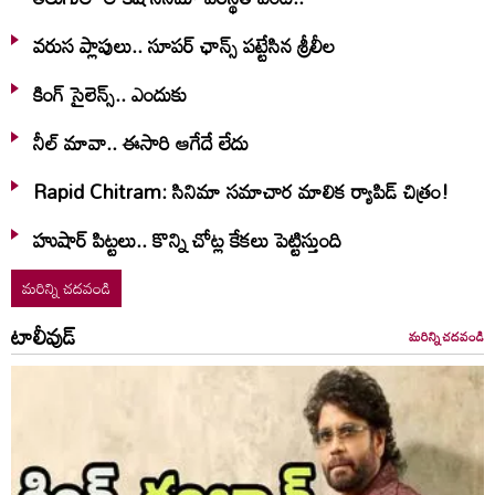
వరుస ప్లాపులు.. సూపర్ ఛాన్స్ పట్టేసిన శ్రీలీల
కింగ్ సైలెన్స్.. ఎందుకు
నీల్ మావా.. ఈసారి ఆగేదే లేదు
Rapid Chitram: సినిమా సమాచార మాలిక ర్యాపిడ్ చిత్రం!
హుషార్‌ పిట్టలు.. కొన్ని చోట్ల కేకలు పెట్టిస్తుంది
మరిన్ని చదవండి
టాలీవుడ్
మరిన్ని చదవండి