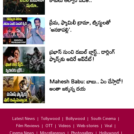
కాకులు తల్వార్ పడితే..
ప్రేమ, ఫ్యామిలీ డ్రామా, ట్విస్టులతో
'అనకాపల్లి'.
ప్రభాస్ నుంచి డబుల్ బ్లాస్ట్.. డార్లింగ్
ఫ్యాన్స్‌కు అదిరే అప్‌డేట్!
Mahesh Babu: బాబు.. ఏం చేస్తాడో!
అంతా జ‌క్క‌న్న ద‌య‌
Latest News
Tollywood
Bollywood
South Cinema
Film Reviews
OTT
Videos
Web-stories
Viral
Cinema News
Miscellaneous
Photogallery
Hollywood