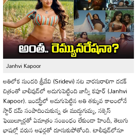
Janhvi Kapoor
అతిలోక సుందరి శ్రీదేవి (Sridevi) నట వారసురాలిగా దడక్
చిత్రంతో బాలీవుడ్‌లో అడుగుపెట్టింది జాన్వీ కపూర్ (Janhvi
Kapoor). ఇండస్ట్రీలో అడుగుపెట్టిన అతి తక్కువ కాలంలోనే
స్టార్ డమ్ సంపాదించుకున్న ఈ ముద్దుగుమ్మ, సక్సెస్
ఫెయిల్యూర్లతో ఏమాత్రం సంబంధం లేకుండా హిందీ, తెలుగు
భాషల్లో వరుస ఆఫర్లతో దూసుకుపోతోంది. టాలీవుడ్‌లోనూ