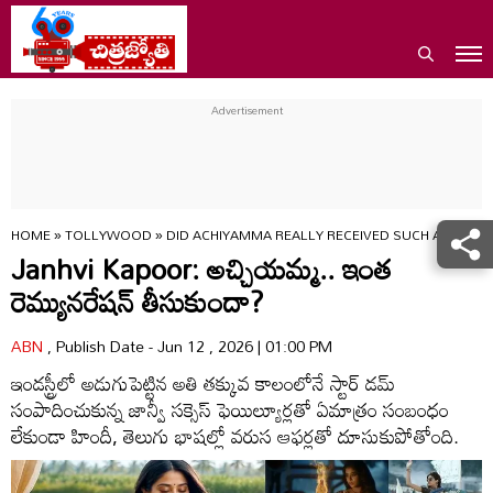
HOME
»
TOLLYWOOD
»
DID ACHIYAMMA REALLY RECEIVED SUCH A HUGE 
Janhvi Kapoor: అచ్చియమ్మ.. ఇంత‌
రెమ్యునరేషన్ తీసుకుందా?
ABN
, Publish Date - Jun 12 , 2026 | 01:00 PM
ఇండస్ట్రీలో అడుగుపెట్టిన అతి తక్కువ కాలంలోనే స్టార్ డమ్
సంపాదించుకున్న జాన్వీ సక్సెస్ ఫెయిల్యూర్లతో ఏమాత్రం సంబంధం
లేకుండా హిందీ, తెలుగు భాషల్లో వరుస ఆఫర్లతో దూసుకుపోతోంది.