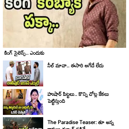
కింగ్ సైలెన్స్.. ఎందుకు
నీల్ మావా.. ఈసారి ఆగేదే లేదు
హుషార్‌ పిట్టలు.. కొన్ని చోట్ల కేకలు
పెట్టిస్తుంది
The Paradise Teaser: తూ అన్న