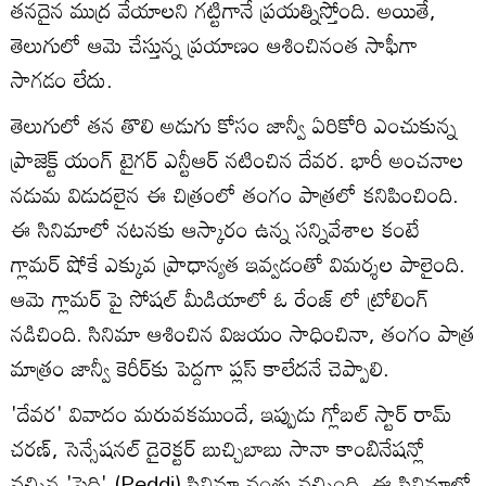
తనదైన ముద్ర వేయాలని గట్టిగానే ప్రయత్నిస్తోంది. అయితే,
తెలుగులో ఆమె చేస్తున్న ప్రయాణం ఆశించినంత సాఫీగా
సాగడం లేదు.
తెలుగులో తన తొలి అడుగు కోసం జాన్వీ ఏరికోరి ఎంచుకున్న
ప్రాజెక్ట్ యంగ్ టైగర్ ఎన్టీఆర్ నటించిన దేవర. భారీ అంచనాల
నడుమ విడుదలైన ఈ చిత్రంలో తంగం పాత్రలో కనిపించింది.
ఈ సినిమాలో నటనకు ఆస్కారం ఉన్న సన్నివేశాల కంటే
గ్లామర్ షోకే ఎక్కువ ప్రాధాన్యత ఇవ్వడంతో విమర్శల పాలైంది.
ఆమె గ్లామర్ పై సోషల్ మీడియాలో ఓ రేంజ్ లో ట్రోలింగ్
నడిచింది. సినిమా ఆశించిన విజయం సాధించినా, తంగం పాత్ర
మాత్రం జాన్వీ కెరీర్‌కు పెద్దగా ప్లస్ కాలేదనే చెప్పాలి.
'దేవర' వివాదం మరువకముందే, ఇప్పుడు గ్లోబల్ స్టార్ రామ్
చరణ్, సెన్సేషనల్ డైరెక్టర్ బుచ్చిబాబు సానా కాంబినేషన్లో
వచ్చిన 'పెద్ది' (Peddi) సినిమా వంతు వచ్చింది. ఈ సినిమాలో