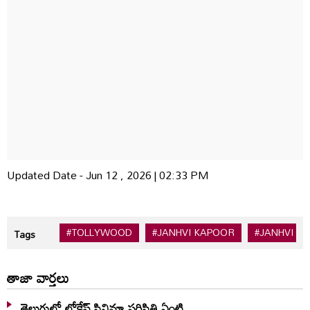
Updated Date - Jun 12 , 2026 | 02:33 PM
#TOLLYWOOD
#JANHVI KAPOOR
#JANHVI K
Tags
తాజా వార్తలు
తెలుగులో లోకేష్ సినిమా పరిస్థితి ఏంటి..