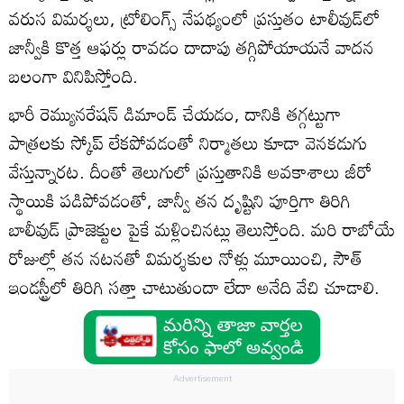
వరుస విమర్శలు, ట్రోలింగ్స్ నేపథ్యంలో ప్రస్తుతం టాలీవుడ్‌లో
జాన్వీకి కొత్త ఆఫర్లు రావడం దాదాపు తగ్గిపోయాయనే వాదన
బలంగా వినిపిస్తోంది.
భారీ రెమ్యునరేషన్ డిమాండ్ చేయడం, దానికి తగ్గట్టుగా
పాత్రలకు స్కోప్ లేకపోవడంతో నిర్మాతలు కూడా వెనకడుగు
వేస్తున్నారట. దీంతో తెలుగులో ప్రస్తుతానికి అవకాశాలు జీరో
స్థాయికి పడిపోవడంతో, జాన్వీ తన దృష్టిని పూర్తిగా తిరిగి
బాలీవుడ్ ప్రాజెక్టుల పైకే మళ్లించినట్లు తెలుస్తోంది. మరి రాబోయే
రోజుల్లో తన నటనతో విమర్శకుల నోళ్లు మూయించి, సౌత్
ఇండస్ట్రీలో తిరిగి సత్తా చాటుతుందా లేదా అనేది వేచి చూడాలి.