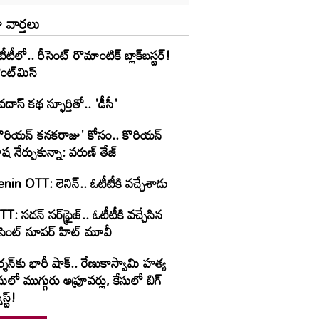
 వార్తలు
ీటీలో.. రీసెంట్ రొమాంటిక్‌ బ్లాక్‌బ‌స్ట‌ర్‌!
ంట్‌మిస్‌
వదాస్ కథ స్ఫూర్తితో.. 'డీసీ'
కొరియన్ కనకరాజు' కోసం.. కొరియన్
ష నేర్చుకున్నా: వరుణ్ తేజ్
nin OTT: లెనిన్.. ఓటీటీకి వ‌చ్చేశాడు
T: స‌డ‌న్ స‌ర్‌ఫ్రైజ్‌.. ఓటీటీకి వ‌చ్చేసిన
ీసెంట్ సూప‌ర్ హిట్ మూవీ
్శన్‌కు భారీ షాక్.. రేణుకాస్వామి హత్య
సులో ముగ్గురు అప్రూవర్లు, కేసులో బిగ్
ిస్ట్!