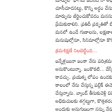
చూసీచూడనట్టు, కొన్ని అర్థం చేస
మార్పును జీర్ణించుకోవడం మనస
ప్రేమికురాలిని. ప్రతిదీ ప్రకృతి
మనలో ఉండే గుణాలను, లక్షణాలన
మనుషుల్లోనూ, సినిమాల్లోనూ కొ
క్రమశిక్షణే నిలబెట్టింది...
ఇన్నేళ్లయినా ఇంకా నేను పరిశ్ర
అనుకొంటున్నా. ఇంకొకటి... దేన
కావచ్చు. ప్రయత్న లోపం ఉండక
కాలంలో నేను చేస్తున్న పబ్లిక్‌ ఈవ
చేస్తున్నాను. బ్యాండ్‌ తీసుకువెళ్ల
అభిరుచులకు తగ్గట్టుగా, కొత్తతర
అందుకు అనుగుణంగా నన్ను నేను