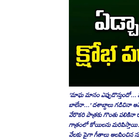
‘మాఘ మాసం ఎప్పుడొస్తుందో... మ
బాలేనా...’ దశాబ్దాలు గడిచినా ఆ
వేరొకరి పాత్రకు గొంతు పలికినా
గాత్రంలో కోయిలను మరిపిస్తాయి
వేలకు పైగా గీతాలు ఆలపించిన సుమధ