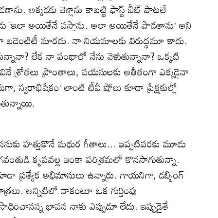
ు. అక్కడకు వెళ్లాను కాబట్టి ఫాస్ట్‌ బీట్‌ పాటలే
పుడు ‘ఇలా అయితేనే వస్తాను. అలా అయితేనే పాడతాను’ అని
 నా ఐడెంటిటీ మారదు. నా నియమాలకు విరుద్ధమూ కాదు.
తున్నానా? లేక నా పంథాలో నేను వెళుతున్నానా? ఒక్కటి
 వినే శ్రోతలు ప్రాంతాలు, వయసులకు అతీతంగా ఎక్కడైనా
ా, స్వరాభిషేకం’ లాంటి టీవీ షోలు కూడా ప్రేక్షకుల్లో
తున్నాయి.
 మనసుకు హత్తుకొనే మధుర గీతాలు... ఇప్పటివరకు మూడు
గవంతుడి కృపవల్ల ఇంకా పరిశ్రమలో కొనసాగుతున్నా.
కూడా ప్రత్యేక అభిమానులు ఉన్నారు. గాయనిగా, డబ్బింగ్‌
్న పాత్రలు. అన్నిటిలో నాకంటూ ఒక గుర్తింపు
 సాధించానన్న భావన నాకు ఎప్పుడూ లేదు. ఇప్పుడైతే