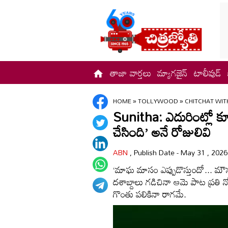
తాజా వార్తలు
మ్యాగజైన్
టాలీవుడ్
HOME
»
TOLLYWOOD
»
CHITCHAT WIT
Sunitha: ఎదురింట్లో కూ
చేసింది’ అనే రోజులివి
ABN
, Publish Date - May 31 , 202
‘మాఘ మాసం ఎప్పుడొస్తుందో... మౌన ర
దశాబ్దాలు గడిచినా ఆమె పాట ప్రతి న
గొంతు పలికినా రాగమే.