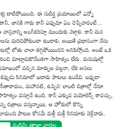
ఏళ్లు దాటిపోయింది. ఈ సుదీర్ఘ ప్రయాణంలో ఎన్నో
ానీ, జానకి గారు కానీ ఎప్పుడూ ఏం చెప్పేవారంటే...
వాస్తవాన్ని అంగీకరిస్తూ ముందుకు వెళ్లాలి. కానీ మన
ూలాలను మరిచిపోకుండా ఉండాలి. అయితే ప్రధానంగా నేను
టల్లో లోతు చాలా తగ్గిపోయిందని అనిపిస్తోంది. అంటే ఒక
ురించి మాట్లాడుకొనేంతగా సాహిత్యం లేదు. మనుషుల్లో
సమాజంలో వచ్చిన మార్పుల వల్లనా, లేక అసలు
 ఒకప్పుడు సినిమాలో ఐదారు పాటలు ఉండేవి. ఇప్పుడా
. ‘సీతారామం, మహానటి, ఉప్పెన’ లాంటి చిత్రాల్లో నేనూ
త్యం వస్తూనే ఉంది. కానీ ఎక్కువ వయోలెన్స్‌ కావచ్చు,
న్న చిత్రాలు వస్తున్నాయి. ఆ హోరులో కొన్ని
ామంది పాటల కోసమే మళ్లీ మళ్లీ సినిమాకు వెళ్లేవారు.