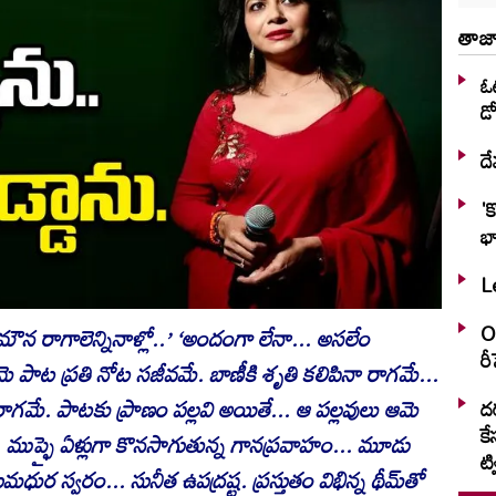
తాజా
ఓట
డో
దే
'
భా
Le
OT
ౌన రాగాలెన్నినాళ్లో..’ ‘అందంగా లేనా... అసలేం
ర
మె పాట ప్రతి నోట సజీవమే. బాణీకి శృతి కలిపినా రాగమే...
 రాగమే. పాటకు ప్రాణం పల్లవి అయితే... ఆ పల్లవులు ఆమె
దర
కే
. ముప్ఫై ఏళ్లుగా కొనసాగుతున్న గానప్రవాహం... మూడు
ట్వ
ుర స్వరం... సునీత ఉపద్రష్ట. ప్రస్తుతం విభిన్న థీమ్‌తో