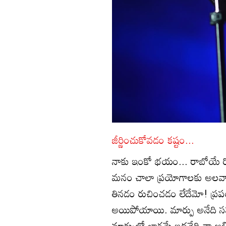
జీర్ణించుకోవడం కష్టం...
నాకు ఇంకో భయం... రాబోయే రోజు
మనం చాలా ప్రయోగాలకు అలవా
తినడం రుచించడం లేదేమో! ప్రపంచీ
అయిపోయాయి. మార్పు అనేది సహజ
మార్పులో భాగమే ఇదనేది నా అభి