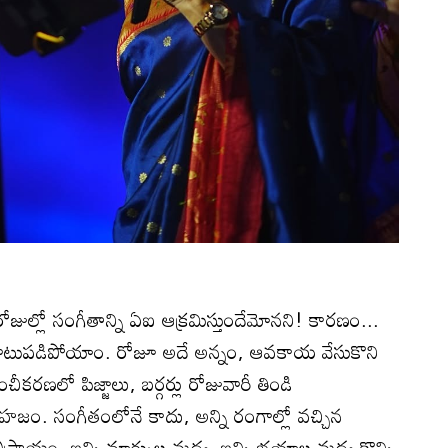
ల్లో సంగీతాన్ని ఏఐ ఆక్రమిస్తుందేమోనని! కారణం...
టుపడిపోయాం. రోజూ అదే అన్నం, ఆవకాయ వేసుకొని
కరణలో పిజ్జాలు, బర్గర్లు రోజువారీ తిండి
ం. సంగీతంలోనే కాదు, అన్ని రంగాల్లో వచ్చిన
ప్రాయం. ఇన్ని మార్పుల మధ్య, ఇన్ని భయాల మధ్య కొన్ని