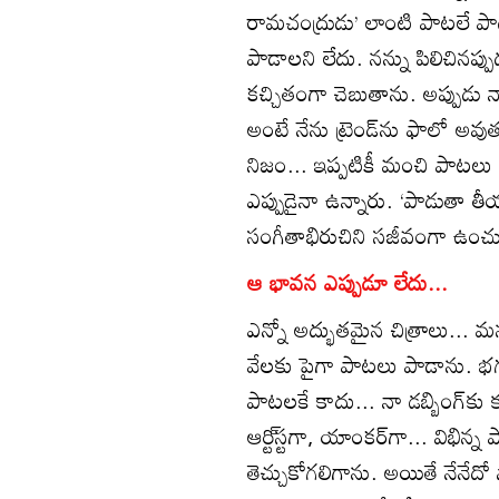
రామచంద్రుడు’ లాంటి పాటలే పాడతాన
పాడాలని లేదు. నన్ను పిలిచినప్
కచ్చితంగా చెబుతాను. అప్పుడు
అంటే నేను ట్రెండ్‌ను ఫాలో అవు
నిజం... ఇప్పటికీ మంచి పాటలు
ఎప్పుడైనా ఉన్నారు. ‘పాడుతా తీయగ
సంగీతాభిరుచిని సజీవంగా ఉంచు
ఆ భావన ఎప్పుడూ లేదు...
ఎన్నో అద్భుతమైన చిత్రాలు...
వేలకు పైగా పాటలు పాడాను. భ
పాటలకే కాదు... నా డబ్బింగ్‌కు 
ఆర్టి్‌స్టగా, యాంకర్‌గా... విభిన
తెచ్చుకోగలిగాను. అయితే నేనేదో