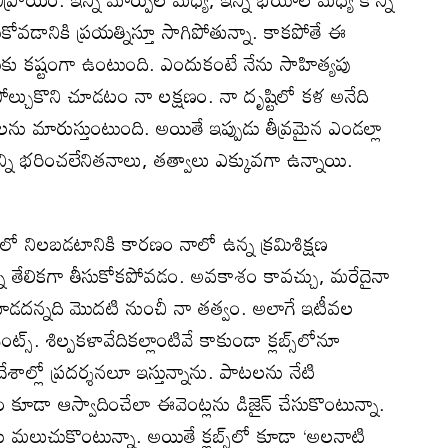
ుకోవడానికి ప్రయత్నిస్తూ సాగిపోతున్నా. కాకపోతే ఈ
ుకు కష్టంగా ఉంటుంది. ఎందుకంటే నేను సాహిత్యపు
తో పోల్చుకొని చూడటం నా లక్షణం. నా దృష్టిలో కళ అనేది
ు మారుస్తుంటుంది. అయితే ఇప్పుడు తీవ్రమైన ఎండల్లా
న్ని భరించలేనితనాలు, తత్వాలు ఎక్కువగా ఉన్నాయి.
మలో నిలబడటానికి కారణం నాలో ఉన్న క్రమిశిక్షణ
్నీ తేలికగా తీసుకోకపోవడం. అవకాశం కావచ్చు, మరేదైనా
ూడదన్నది మొదటి నుంచీ నా తత్వం. అలాగే ఇటీవల
ెంట్స్‌. శిల్పకళావేదికల్లాంటివే కాకుండా క్లబ్స్‌లోనూ
ి విదేశాల్లో ప్రదర్శనలూ ఇస్తున్నాను. పాటలను నేటి
ం కూడా ఆస్వాదించేలా ఈవెంట్లను డిజైన్‌ చేసుకొంటున్నా.
 మలుచుకొంటున్నా. అయితే క్లబ్స్‌లో కూడా ‘అలనాటి