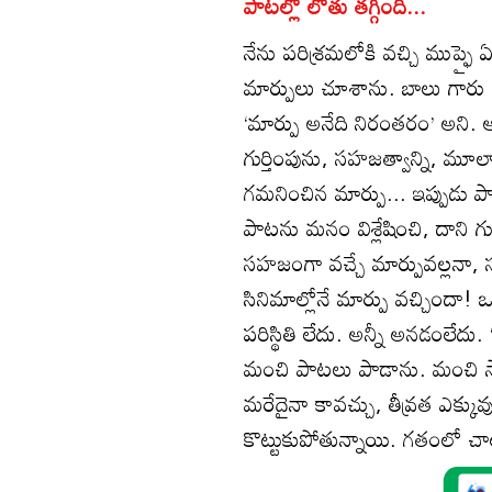
పాటల్లో లోతు తగ్గింది...
నేను పరిశ్రమలోకి వచ్చి ముప్ఫై 
మార్పులు చూశాను. బాలు గారు క
‘మార్పు అనేది నిరంతరం’ అని. ఆ 
గుర్తింపును, సహజత్వాన్ని, మ
గమనించిన మార్పు... ఇప్పుడు పా
పాటను మనం విశ్లేషించి, దాని గ
సహజంగా వచ్చే మార్పువల్లనా, 
సినిమాల్లోనే మార్పు వచ్చిందా!
పరిస్థితి లేదు. అన్నీ అనడంలేదు
మంచి పాటలు పాడాను. మంచి సాహి
మరేదైనా కావచ్చు, తీవ్రత ఎక్కువు
కొట్టుకుపోతున్నాయి. గతంలో చాల