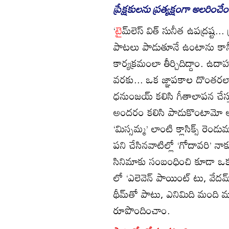
ప్రేక్షకులను ప్రత్యక్షంగా అలరిం
‘
టై
మ్‌లెస్‌ విత్‌ సునీత ఉపద్రష్ట..
పాటలు పాడుతూనే ఉంటాను కానీ...
కార్యక్రమంలా తీర్చిదిద్దాం.
వరకు... ఒక జ్ఞాపకాల దొంతరలాగ
ధనుంజయ్‌ కలిసి గీతాలాపన చేస్త
అందరం కలిసి పాడుకొంటామో అలా
‘మిస్సమ్మ’ లాంటి క్లాసిక్స్‌ 
పని చేసినవాటిల్లో ‘గోదావరి’ నా
సినిమాకు సంబంధించి కూడా ఒక థీ
లో ‘ఎలెవెన్‌ పాయింట్‌ టు, వేదమ్
థీమ్‌తో పాటు, ఎనిమిది మంది మ్యు
రూపొందించాం.