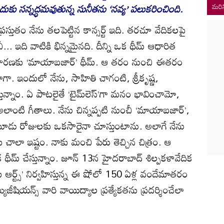
చేందుకు సన్నద్ధమవుతున్న సునీతను ‘నవ్య’ పలుకరించింది.
మరిన
. ప్రస్తుతం నేను తలపెట్టిన కాన్సర్ట్‌ ఇది. తరచూ వేదికలపై
 ఇది వాటికి భిన్నమైనది. దీన్ని ఒక థీమ్‌ ఆధారిత
 ఉదాహరణకు ‘మాయాబజార్‌’ థీమ్‌. ఆ తరం నుంచి ఈతరం
ా. ఇందులో నేను, సాహితి చాగంటి, శ్రీకృష్ణ,
ున్నాం. ఏ పాటలైతే ‘
టైమ్‌లెస్‌
’గా మనం భావించామో,
ంటి గీతాలు. నేను చిన్నప్పటి నుంచీ ‘మాయాబజార్‌’,
రెండుమూడు రోజులకు ఒకసారైనా చూస్తుంటాను. అలాగే నేను
కు చాలా ఇష్టం. నాకు మంచి పేరు తెచ్చిన చిత్రం. ఆ
మ్‌ చేస్తున్నాం. జూన్‌ 13న హైదరాబాద్‌ శిల్పకళావేదిక
‌ ఆర్ట్స్‌’ నిర్వహిస్తున్న ఈ షోలో 150 ఏళ్ల వందేమాతరం
జీషియన్స్‌ వారి వాయిద్యాల ప్రత్యేకతను ప్రదర్శించేలా