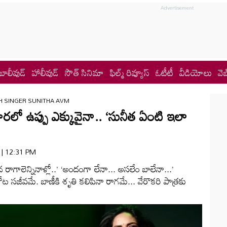
బాలీవుడ్
హాలీవుడ్
సౌత్ సినిమా
ఫిల్మ్ రివ్యూస్
ఓటీటీ
వీడియోలు
వెబ
H SINGER SUNITHA AVM
రలో ఉప్పు ఎక్కువైనా.. ‘సునీత ఏంటి ఇలా
6 | 12:31 PM
ాగాలెన్నినాళ్లో..’ ‘అందంగా లేనా... అసలేం బాలేనా...’
ోట సజీవమే. బాణీకి శృతి కలిపినా రాగమే... వేరొకరి పాత్రకు