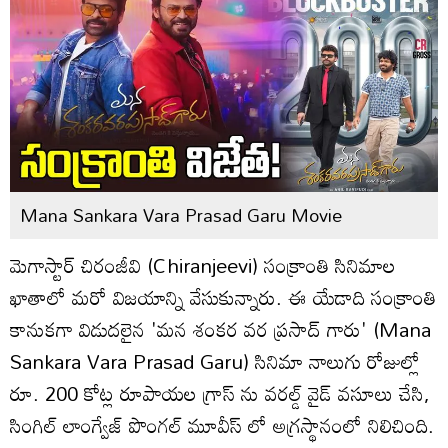
Mana Sankara Vara Prasad Garu Movie
మెగాస్టార్ చిరంజీవి (Chiranjeevi) సంక్రాంతి సినిమాల
ఖాతాలో మరో విజయాన్ని వేసుకున్నారు. ఈ యేడాది సంక్రాంతి
కానుకగా విడుదలైన 'మన శంకర వర ప్రసాద్ గారు' (Mana
Sankara Vara Prasad Garu) సినిమా నాలుగు రోజుల్లో
రూ. 200 కోట్ల రూపాయల గ్రాస్ ను వరల్డ్ వైడ్ వసూలు చేసి,
సింగిల్ లాంగ్వేజ్ పొంగల్ మూవీస్ లో అగ్రస్థానంలో నిలిచింది.