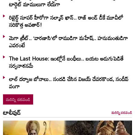
టార్గెట్ మాములుగా లేదుగా
రిటైర్డ్ సూపర్ హీరోగా సల్మాన్ ఖాన్.. రాజ్ అండ్ డీకే మూవీలో
సరికొత్త అవతార్!
మెగా ట్రీట్.. ‘వారణాసి’లో రాముడిగా మహేష్.. హనుమంతుడిగా
ఎవరంటే
The Last House: ఇంట్లోనే బంధీలు.. బయట అడుగుపెడితే
సర్వనాశనమే
లాల్ ద‌ర్వాజ‌ బోనాలు.. సంద‌డి చేసిన విజ‌య్ దేవ‌ర‌కొండ‌, సందీప్
వంగా
మరిన్ని చదవండి
టాలీవుడ్
మరిన్ని చదవండి