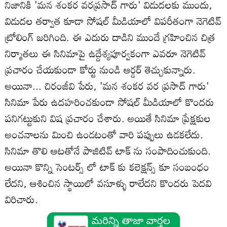
నిజానికి 'మన శంకర వరప్రసాద్ గారు' విడుదలకు ముందు,
విడుదల తర్వాత కూడా సోషల్ మీడియాలో విపరీతంగా నెగెటివ్
ట్రోలింగ్ జరిగింది. ఈ ఎదురు దాడిని ముందే గ్రహించిన చిత్ర
నిర్మాతలు ఈ సినిమాపై ఉద్దేశ్యపూర్వకంగా ఎవరూ నెగెటివ్
ప్రచారం చేయకుండా కోర్టు నుండి ఆర్డర్ తెచ్చుకున్నారు.
అయినా... చిరంజీవి పేరు, 'మన శంకర వర ప్రసాద్ గారు'
సినిమా పేరు ఉదహరించకుండా సోషల్ మీడియాలో కొందరు
పనిగట్టుకుని విష ప్రచారం చేశారు. అయితే సినిమా ప్రేక్షకుల
అంచనాలను మించి ఉండటంతో వారి పప్పులు ఉడకలేదు.
సినిమా తొలి ఆటతోనే పాజిటివ్ టాక్ ను సంపాదించుకుంది.
అయినా కొన్ని సెంటర్స్ లో టాక్ కు కలెక్షన్స్ కూ సంబంధం
లేదని, ఆశించిన స్థాయిలో వసూళ్ళు రాలేదని కొందరు పెదవి
విరిచారు.