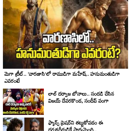
మెగా ట్రీట్.. ‘వారణాసి’లో రాముడిగా మహేష్.. హనుమంతుడిగా
ఎవరంటే
లాల్ ద‌ర్వాజ‌ బోనాలు.. సంద‌డి చేసిన
విజ‌య్ దేవ‌ర‌కొండ‌, సందీప్ వంగా
ఫ్యాన్స్‌ ప్రెషర్‌ని తట్టుకోవడం ఈ
దర్శకధీరుడికే సాధ్యమైంది..