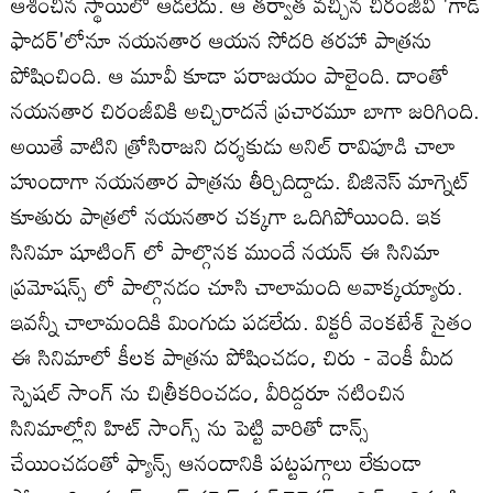
ఆశించిన స్థాయిలో ఆడలేదు. ఆ తర్వాత వచ్చిన చిరంజీవి 'గాడ్
ఫాదర్'లోనూ నయనతార ఆయన సోదరి తరహా పాత్రను
పోషించింది. ఆ మూవీ కూడా పరాజయం పాలైంది. దాంతో
నయనతార చిరంజీవికి అచ్చిరాదనే ప్రచారమూ బాగా జరిగింది.
అయితే వాటిని త్రోసిరాజని దర్శకుడు అనిల్ రావిపూడి చాలా
హుందాగా నయనతార పాత్రను తీర్చిదిద్దాడు. బిజినెస్ మాగ్నెట్
కూతురు పాత్రలో నయనతార చక్కగా ఒదిగిపోయింది. ఇక
సినిమా షూటింగ్ లో పాల్గొనక ముందే నయన్ ఈ సినిమా
ప్రమోషన్స్ లో పాల్గొనడం చూసి చాలామంది అవాక్కయ్యారు.
ఇవన్నీ చాలామందికి మింగుడు పడలేదు. విక్టరీ వెంకటేశ్‌ సైతం
ఈ సినిమాలో కీలక పాత్రను పోషించడం, చిరు - వెంకీ మీద
స్పెషల్ సాంగ్ ను చిత్రీకరించడం, వీరిద్దరూ నటించిన
సినిమాల్లోని హిట్ సాంగ్స్ ను పెట్టి వారితో డాన్స్
చేయించడంతో ఫ్యాన్స్ ఆనందానికి పట్టపగ్గాలు లేకుండా