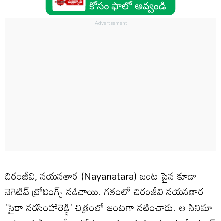
చిరంజీవి, నయనతార (Nayanatara) జంట పైన కూడా
నెగెటివ్ ట్రోలింగ్స్ నడిచాయి. గతంలో చిరంజీవి నయనతార
'సైరా నరసింహారెడ్డి' చిత్రంలో జంటగా నటించారు. ఆ సినిమా