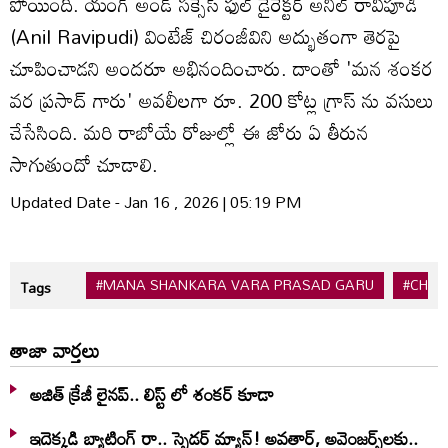
పోయింది. యంగ్ అండ్ సక్సెస్ ఫుల్ డైరెక్టర్ అనిల్ రావిపూడి
(Anil Ravipudi) వింటేజ్ చిరంజీవిని అద్భుతంగా తెరపై
చూపించాడని అందరూ అభినందించారు. దాంతో 'మన శంకర
వర ప్రసాద్ గారు' అవలీలగా రూ. 200 కోట్ల గ్రాస్ ను వసులు
చేసేసింది. మరి రాబోయే రోజుల్లో ఈ జోరు ఏ తీరున
సాగుతుందో చూడాలి.
Updated Date - Jan 16 , 2026 | 05:19 PM
#MANA SHANKARA VARA PRASAD GARU
#CHIR
Tags
తాజా వార్తలు
అజిత్ క్రేజీ లైనప్.. లిస్ట్ లో శంకర్ కూడా
ఇదెక్క‌డి బ్యాటింగ్ రా.. స్పైడ‌ర్ మ్యాన్‌! అవ‌తార్‌, అవెంజ‌ర్స్‌ల‌కు..