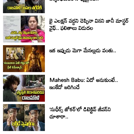
బై ఎలక్షన్ వద్దని చెప్పినా వినని జానీ మాస్టర్
వైఫ్.. ఫలితాలు విడుదల
ఇక ఇప్పుడు మెగా మేనల్లుడు వంతు..
Mahesh Babu: ఏదో అనుకుంటే..
ఇంకేదో జరిగిందే
‘సుధీర్స్ జోకర్’లో డిటెక్టివ్ జీవన్‌ని
చూశారా..