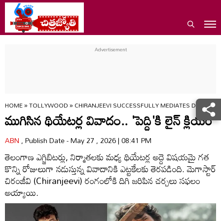
HOME
»
TOLLYWOOD
»
CHIRANJEEVI SUCCESSFULLY MEDIATES DISPUTE
ముగిసిన థియేటర్ల వివాదం.. 'పెద్ది'కి లైన్ క్లియర్
ABN
, Publish Date - May 27 , 2026 | 08:41 PM
తెలంగాణ ఎగ్జిబిటర్లు, నిర్మాతలకు మధ్య థియేటర్ల అద్దె విషయమై గత
కొన్ని రోజులుగా నడుస్తున్న వివాదానికి ఎట్టకేలకు తెరపడింది. మెగాస్టార్
చిరంజీవి (Chiranjeevi) రంగంలోకి దిగి జరిపిన చర్చలు సఫలం
అయ్యాయి.