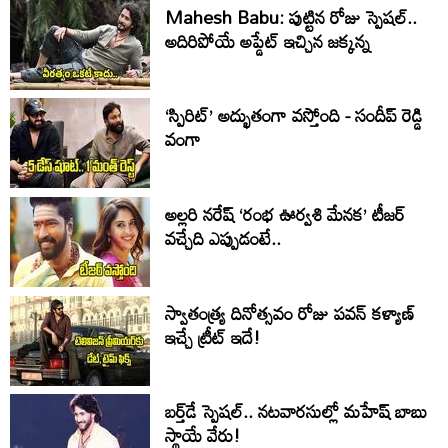
Mahesh Babu: పుట్టిన రోజు స్పెషల్..
అదిరిపోయే అప్డేట్ ఇచ్చిన జక్కన్న
‘స్పిరిట్’ అద్భుతంగా వస్తోంది - సందీప్ రెడ్డి
వంగా
అల్లరి నరేష్ ‘రంభ ఊర్వశి మేనక’ టీజర్
వచ్చేది ఎప్పుడంటే..
స్వాతంత్య్ర దినోత్సవం రోజు పవన్ కళ్యాణ్
ఇచ్చే ట్రీట్ ఇదే!
బర్త్‌‌డే స్పెషల్.. నటవారసుల్లో మహేష్ బాబు
స్థాయే వేరు!