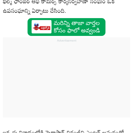
ఫిల్మ్ ఛాంబర్ ఆఫ్ కామర్స్ కార్యనిర్వహణా సంఘం ఒక
ఉపసంఘాన్ని ఏర్పాటు చేసింది.
ఇక ఈ వివాదంలోకి మెగాస్టార్ చిరంజీవి ఎంటర్ అవ్వడంతో