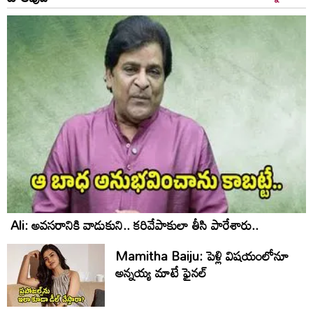
Ali: అవసరానికి వాడుకుని.. కరివేపాకులా తీసి పారేశారు..
Mamitha Baiju: పెళ్లి విషయంలోనూ
అన్నయ్య మాటే ఫైనల్‌