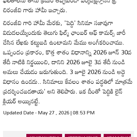
చిరంజీవి గారు హామీ ఇచ్చారు.
చిరంజీవి గారి హామీ మేరకు, 'పెద్ది' సినిమా సజావుగా
విడుదలయ్యేందుకు తెలుగు ఫిల్మ్ ఛాంబర్ ఆఫ్ కామర్స్ జారీ
చేసిన లేఖకు కట్టుబడి ఉంటామని మేము అంగీకరించాము.
ఒప్పందం ప్రకారం, కొత్త శాతం విధానాన్ని 2026 జూన్ 30వ
తేదీ నాటికి నిర్ణయించి, దానిని 2026 జూలై 3వ తేదీ నుండి
అమలు చేయడం జరుగుతుంది. 3 జూలై 2026 నుండి అద్దె
విధానం ఉండదు.. సినిమాలు కేవలం శాతం పద్ధతిలో మాత్రమే
ప్రదర్శించబడతాయ' అని తెలిపారు. ఇక దీంతో పెద్దికి లైన్
క్లియర్ అయ్యినట్టే.
Updated Date - May 27 , 2026 | 08:53 PM