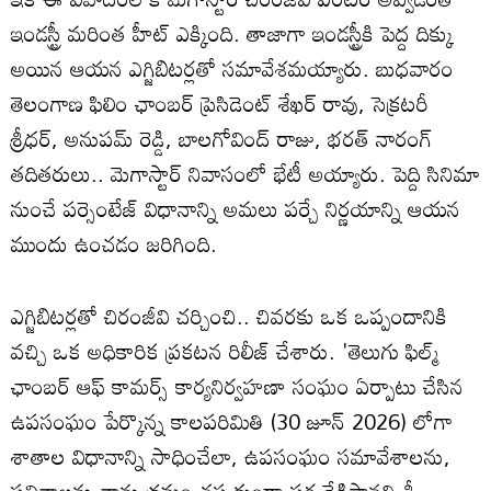
ఇండస్ట్రీ మరింత హీట్ ఎక్కింది. తాజాగా ఇండస్ట్రీకి పెద్ద దిక్కు
అయిన ఆయన ఎగ్జిబిటర్లతో సమావేశమయ్యారు. బుధవారం
తెలంగాణ ఫిలిం ఛాంబర్ ప్రెసిడెంట్ శేఖర్ రావు, సెక్రటరీ
శ్రీధర్, అనుపమ్ రెడ్డి, బాలగోవింద్ రాజు, భరత్ నారంగ్
తదితరులు.. మెగాస్టార్ నివాసంలో భేటీ అయ్యారు. పెద్ది సినిమా
నుంచే పర్సెంటేజ్ విధానాన్ని అమలు పర్చే నిర్ణయాన్ని ఆయన
ముందు ఉంచడం జరిగింది.
ఎగ్జిబిటర్లతో చిరంజీవి చర్చించి.. చివరకు ఒక ఒప్పందానికి
వచ్చి ఒక అధికారిక ప్రకటన రిలీజ్ చేశారు. 'తెలుగు ఫిల్మ్
ఛాంబర్ ఆఫ్ కామర్స్ కార్యనిర్వహణా సంఘం ఏర్పాటు చేసిన
ఉపసంఘం పేర్కొన్న కాలపరిమితి (30 జూన్ 2026) లోగా
శాతాల విధానాన్ని సాధించేలా, ఉపసంఘం సమావేశాలను,
ఫలితాలను తాను క్రమం తప్పకుండా పర్యవేక్షిస్తానని శ్రీ