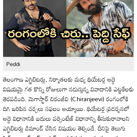
Peddi
తెలంగాణ ఎగ్జిబిటర్లు, నిర్మాతలకు మధ్య థియేటర్ల అద్దె
విషయమై గత కొన్ని రోజులుగా నడుస్తున్న వివాదానికి ఎట్టకేలకు
తెరపడింది. మెగాస్టార్ చిరంజీవి (Chiranjeevi) రంగంలోకి
దిగి జరిపిన చర్చలు సఫలం అయ్యాయి. థియేటర్ల ప్రదర్శనలో
అద్దె విధానానికి బదులు పర్సెంటేజ్ విధానాన్ని తీసుకురావాలని
ఎగ్జిబిటర్లు డిమాండ్ చేసిన విషయం తెల్సిందే. దీనిపై తెలుగు