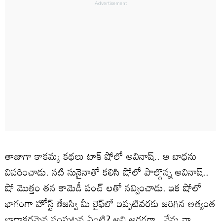
తాజాగా కాకమ్మ కథలు టాక్ షోలో అవినాష్.. ఆ బాధను
వివరించాడు. నటి సునైనాతో కలిసి షోలో పాల్గొన్న అవినాష్..
షో మొత్తం తన కామెడీ పంచ్ లతో నవ్వించాడు. ఇక షోలో
భాగంగా హోస్ట్ తేజస్వి మీ లైఫ్‌లో ఇప్పటివరకు జరిగిన అత్యంత
బాధాకరమైన సంఘటన ఏంటి? అని అడగగా.. నేను నా