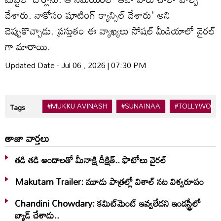
చేశారు. నాకోసం షూటింగ్ క్యాన్సిల్ చేశారు' అని
చెప్పుకొచ్చాడు. ప్రస్తుతం ఈ వ్యాఖ్యలు సోషల్ మీడియాలో వైరల్
గా మారాయి.
Updated Date - Jul 06 , 2026 | 07:30 PM
#MUKKU AVINASH
#SUNAINAA
#TOLLYWOO
Tags
తాజా వార్తలు
తడి తడి అందాలతో మీనాక్షి దీక్షిత్‌.. ఫొటోలు వైరల్
Makutam Trailer: మూడు పాత్రల్లో విశాల్ నట విశ్వరూపం
Chandini Chowdary: కమిట్‌మెంట్ ఇవ్వలేదని ఇండస్ట్రీలో
బ్యాడ్ చేశాడు..