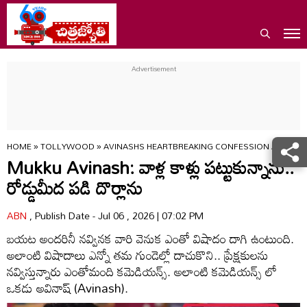
HOME
»
TOLLYWOOD
»
AVINASHS HEARTBREAKING CONFESSION ABOUT H
Mukku Avinash: వాళ్ల కాళ్లు పట్టుకున్నాను..
రోడ్డుమీద పడి దొర్లాను
ABN
, Publish Date - Jul 06 , 2026 | 07:02 PM
బయట అందరినీ నవ్వినక వారి వెనుక ఎంతో విషాదం దాగి ఉంటుంది.
అలాంటి విషాదాలు ఎన్నో తమ గుండెల్లో దాచుకొని.. ప్రేక్షకులను
నవ్విస్తున్నారు ఎంతోమంది కమెడియన్స్. అలాంటి కమెడియన్స్ లో
ఒకడు అవినాష్ (Avinash).