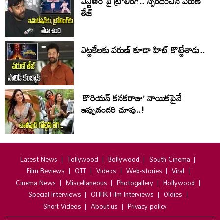
ఎన్టీఆర్ పై ట్రోలింగ్.. స్పందించిన వరుణ్
తేజ్
ఎట్టకేలకు వరుణ్ కూడా హిట్ కొట్టేశాడు..
‘కొరియన్ కనకరాజు’ నాయికపైనే
ఇప్పుడందరి చూపు..!
Latest News
Tollywood
Bollywood
South Cinema
Film Reviews
OTT
Videos
Web-stories
Viral
Cinema News
Miscellaneous
Photogallery
Hollywood
Special Interviews
OHRK Film Interviews
Oldies
Short Videos
About us
Privacy policy