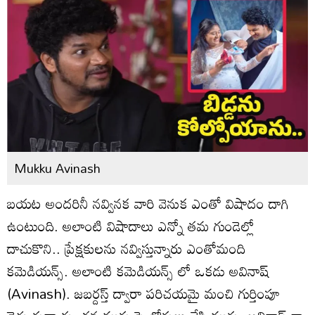
Mukku Avinash
బయట అందరినీ నవ్వినక వారి వెనుక ఎంతో విషాదం దాగి
ఉంటుంది. అలాంటి విషాదాలు ఎన్నో తమ గుండెల్లో
దాచుకొని.. ప్రేక్షకులను నవ్విస్తున్నారు ఎంతోమంది
కమెడియన్స్. అలాంటి కమెడియన్స్ లో ఒకడు అవినాష్
(Avinash). జబర్దస్త్ ద్వారా పరిచయమై మంచి గుర్తింపూ