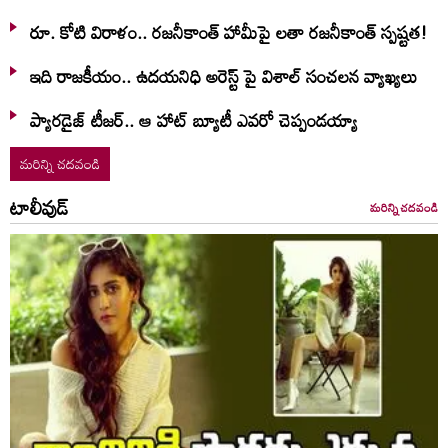
రూ. కోటి విరాళం.. రజనీకాంత్ హామీపై లతా రజనీకాంత్ స్పష్టత!
ఇది రాజకీయం.. ఉదయనిధి అరెస్ట్ పై విశాల్ సంచలన వ్యాఖ్యలు
ప్యారడైజ్ టీజర్.. ఆ హాట్ బ్యూటీ ఎవరో చెప్పండయ్యా
మరిన్ని చదవండి
టాలీవుడ్
మరిన్ని చదవండి