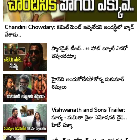
Chandini Chowdary: కమిట్‌మెంట్ ఇవ్వలేదని ఇండస్ట్రీలో బ్యాడ్
చేశాడు..
ప్యారడైజ్ టీజర్.. ఆ హాట్ బ్యూటీ ఎవరో
చెప్పండయ్యా
హైప్‌ని అందుకోలేకపోతోన్న సుకుమార్
శిష్యులు
Vishwanath and Sons Trailer:
సూర్య - మమితా బైజు ఎమోషనల్ రైడ్..
హిట్ పక్కా