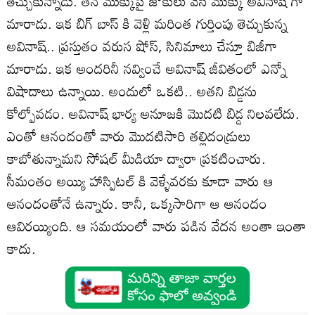
తెచ్చుకున్నాడు. తన ముక్కుపై జోకులు వేసి ముక్కు అవినాష్ గా
మారాడు. ఇక బిగ్ బాస్ కి వెళ్లి మరింత గుర్తింపు తెచ్చుకున్న
అవినాష్.. ప్రస్తుతం వరుస షోస్, సినిమాలు చేస్తూ బిజీగా
మారాడు. ఇక అందరినీ నవ్వించే అవినాష్ జీవితంలో ఎన్నో
విషాదాలు ఉన్నాయి. అందులో ఒకటి.. అతని బిడ్డను
కోల్పోవడం. అవినాష్ భార్య అనూజకి మొదటి బిడ్డ నిలవలేదు.
ఎంతో ఆనందంతో వారు మొదటిసారి తల్లిదండ్రులు
కాబోతున్నామని సోషల్ మీడియా ద్వారా ప్రకటించారు.
సీమంతం అయ్యి హాస్పిటల్ కి వెళ్ళేవరకు కూడా వారు ఆ
ఆనందంతోనే ఉన్నారు. కానీ, ఒక్కసారిగా ఆ ఆనందం
ఆవిరయ్యింది. ఆ సమయంలో వారు పడిన వేదన అంతా ఇంతా
కాదు.