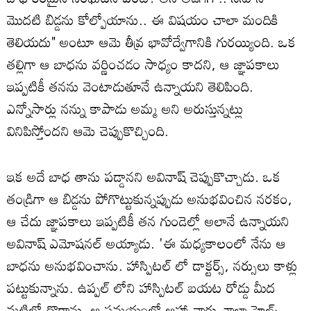
మొదటి బిడ్డను కోల్పోయాను.. ఈ విషయం చాలా మందికి
తెలియదు" అంటూ ఆమె తీవ్ర భావోద్వేగానికి గురయ్యింది. ఒక
తల్లిగా ఆ బాధను వర్ణించడం సాధ్యం కాదని, ఆ జ్ఞాపకాలు
ఇప్పటికీ తనను వెంటాడుతూనే ఉన్నాయని తెలిపింది.
ఎన్నోసార్లు నన్ను కాపాడు అమ్మ అని అరుస్తున్నట్లు
వినిపిస్తోందని ఆమె చెప్పుకొచ్చింది.
ఇక అదే బాధ తాను పడ్డానని అవినాష్ చెప్పుకొచ్చాడు. ఒక
తండ్రిగా ఆ బిడ్డను పోగొట్టుకున్నప్పుడు అనుభవించిన నరకం,
ఆ చేదు జ్ఞాపకాలు ఇప్పటికీ తన గుండెల్లో అలానే ఉన్నాయని
అవినాష్ ఎమోషనల్ అయ్యాడు. 'ఈ మధ్యకాలంలో నేను ఆ
బాధను అనుభవించాను. హాస్పిటల్ లో డాక్టర్స్, నర్సులు కాళ్లు
పట్టుకున్నాను. ఉప్పల్ లోని హాస్పిటల్ బయట రోడ్డు మీద
మట్టిలో దొర్లాను. ఆ సమయంలో ఆహా వారు చాలా హెల్ప్