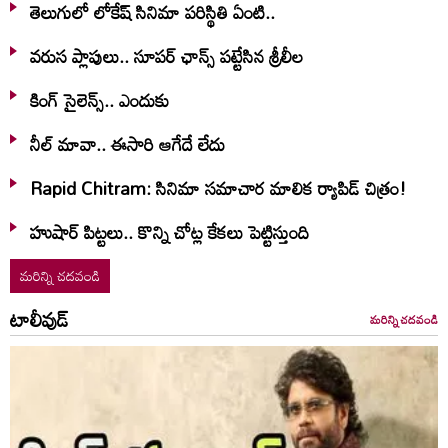
తెలుగులో లోకేష్ సినిమా పరిస్థితి ఏంటి..
వరుస ప్లాపులు.. సూపర్ ఛాన్స్ పట్టేసిన శ్రీలీల
కింగ్ సైలెన్స్.. ఎందుకు
నీల్ మావా.. ఈసారి ఆగేదే లేదు
Rapid Chitram: సినిమా సమాచార మాలిక ర్యాపిడ్ చిత్రం!
హుషార్‌ పిట్టలు.. కొన్ని చోట్ల కేకలు పెట్టిస్తుంది
మరిన్ని చదవండి
టాలీవుడ్
మరిన్ని చదవండి