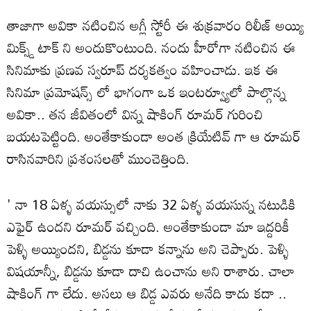
తాజాగా అవికా నటించిన అగ్లీ స్టోరీ ఈ శుక్రవారం రిలీజ్ అయ్యి
మిక్స్డ్ టాక్ ని అందుకొంటుంది. నందు హీరోగా నటించిన ఈ
సినిమాకు ప్రణవ స్వరూప్‌ దర్శకత్వం వహించాడు. ఇక ఈ
సినిమా ప్రమోషన్స్ లో భాగంగా ఒక ఇంటర్వ్యూలో పాల్గొన్న
అవికా.. తన జీవితంలో విన్న షాకింగ్ రూమర్ గురించి
బయటపెట్టింది. అంతేకాకుండా అంత క్రియేటివ్ గా ఆ రూమర్
రాసినవారిని ప్రశంసలతో ముంచెత్తింది.
' నా 18 ఏళ్ళ వయస్సులో నాకు 32 ఏళ్ళ వయసున్న నటుడికి
ఎఫైర్ ఉందని రూమర్ వచ్చింది. అంతేకాకుండా మా ఇద్దరికీ
పెళ్ళి అయ్యిందని, బిడ్డను కూడా కన్నాను అని చెప్పారు. పెళ్ళి
విషయాన్నీ, బిడ్డను కూడా దాచి ఉంచాను అని రాశారు. చాలా
షాకింగ్ గా లేదు. అసలు ఆ బిడ్డ ఎవరు అనేది కాదు కదా ..