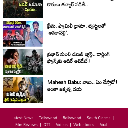
కాకులు తల్వార్ పడితే..
ప్రేమ, ఫ్యామిలీ డ్రామా, ట్విస్టులతో
'అనకాపల్లి'.
ప్రభాస్ నుంచి డబుల్ బ్లాస్ట్.. డార్లింగ్
ఫ్యాన్స్‌కు అదిరే అప్‌డేట్!
Mahesh Babu: బాబు.. ఏం చేస్తాడో!
అంతా జ‌క్క‌న్న ద‌య‌
Latest News
Tollywood
Bollywood
South Cinema
Film Reviews
OTT
Videos
Web-stories
Viral