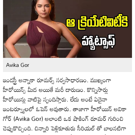
Avika Gor
ఇండస్ట్రీ అన్నాకా రూమర్స్ సర్వసాధారణం. ముఖ్యంగా
హీరోయిన్స్ మీద అయితే మరీ దారుణం. కొన్నిసార్లు
హీరోయిన్లు వాటిపై స్పందిస్తారు. లేదు అంటే ఏదైనా
ఇంటర్వ్యూలలో ఓపెన్ అవుతారు. తాజాగా హీరోయిన్ అవికా
గోర్ (Avika Gor) అలాంటి ఒక షాకింగ్ రూమర్ గురించి
చెప్పుకొచ్చింది. చిన్నారి పెళ్లికూతురు సీరియల్ తో బాలనటిగా