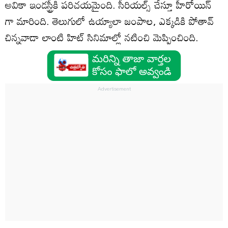
అవికా ఇండస్ట్రీకి పరిచయమైంది. సీరియల్స్ చేస్తూ హీరోయిన్
గా మారింది. తెలుగులో ఉయ్యాలా జంపాల, ఎక్కడికి పోతావ్
చిన్నవాడా లాంటి హిట్ సినిమాల్లో నటించి మెప్పించింది.