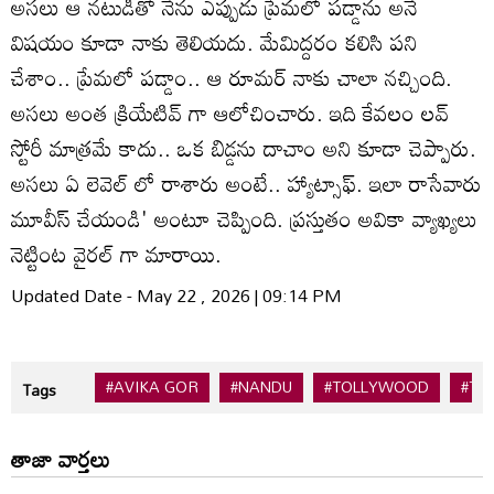
అసలు ఆ నటుడితో నేను ఎప్పుడు ప్రేమలో పడ్డాను అనే
విషయం కూడా నాకు తెలియదు. మేమిద్దరం కలిసి పని
చేశాం.. ప్రేమలో పడ్డాం.. ఆ రూమర్ నాకు చాలా నచ్చింది.
అసలు అంత క్రియేటివ్ గా ఆలోచించారు. ఇది కేవలం లవ్
స్టోరీ మాత్రమే కాదు.. ఒక బిడ్డను దాచాం అని కూడా చెప్పారు.
అసలు ఏ లెవెల్ లో రాశారు అంటే.. హ్యాట్సాఫ్. ఇలా రాసేవారు
మూవీస్ చేయండి' అంటూ చెప్పింది. ప్రస్తుతం అవికా వ్యాఖ్యలు
నెట్టింట వైరల్ గా మారాయి.
Updated Date - May 22 , 2026 | 09:14 PM
#AVIKA GOR
#NANDU
#TOLLYWOOD
#TV
Tags
తాజా వార్తలు