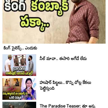
కింగ్ సైలెన్స్.. ఎందుకు
నీల్ మావా.. ఈసారి ఆగేదే లేదు
హుషార్‌ పిట్టలు.. కొన్ని చోట్ల కేకలు
పెట్టిస్తుంది
The Paradise Teaser: తూ అన్న