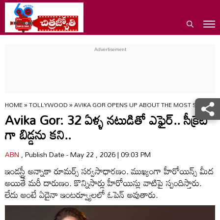
HOME
»
TOLLYWOOD
»
AVIKA GOR OPENS UP ABOUT THE MOST SHOCKIN
Avika Gor: 32 ఏళ్ళ నటుడితో ఎఫైర్.. సీక్రెట్
గా బిడ్డను కని..
ABN
, Publish Date - May 22 , 2026 | 09:03 PM
ఇండస్ట్రీ అన్నాకా రూమర్స్ సర్వసాధారణం. ముఖ్యంగా హీరోయిన్స్ మీద
అయితే మరీ దారుణం. కొన్నిసార్లు హీరోయిన్లు వాటిపై స్పందిస్తారు.
లేదు అంటే ఏదైనా ఇంటర్వ్యూలలో ఓపెన్ అవుతారు.