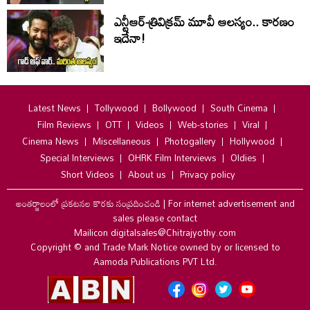
ఎన్టీఆర్-త్రివిక్రమ్ మూవీ ఆలస్యం.. కారణం
ఇదేనా!
Latest News
Tollywood
Bollywood
South Cinema
Film Reviews
OTT
Videos
Web-stories
Viral
Cinema News
Miscellaneous
Photogallery
Hollywood
Special Interviews
OHRK Film Interviews
Oldies
Short Videos
About us
Privacy policy
అంతర్జాలంలో ప్రకటనల కొరకు సంప్రదించండి
|
For internet advertisement and
sales please contact
Mailicon digitalsales@Chitrajyothy.com
Copyright © and Trade Mark Notice owned by or licensed to
Aamoda Publications PVT Ltd.