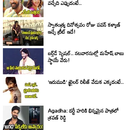
వచ్చేది ఎప్పుడంటే..
స్వాతంత్య్ర దినోత్సవం రోజు పవన్ కళ్యాణ్
ఇచ్చే ట్రీట్ ఇదే!
బర్త్‌‌డే స్పెషల్.. నటవారసుల్లో మహేష్ బాబు
స్థాయే వేరు!
‘ఇరుముడి’ ట్రైలర్ రిలీజ్ వేడుక ఎక్కడంటే..
Agadha: డర్టీ హరికి భిన్నమైన పాత్రలో
శ్రవణ్‌ రెడ్డి