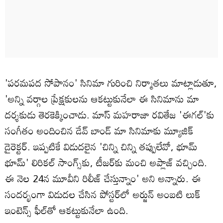
'పరమపద సోపానం' సినిమా గురించి నిర్మాతలు మాట్లాడుతూ,
'అన్ని వర్గాల ప్రేక్షకులను ఆకట్టుకునేలా ఈ సినిమాను మా
దర్శకుడు తెరకెక్కించాడు. మాస్ మహరాజా రవితేజ 'ఈగల్‌'కు
సంగీతం అందించిన డేవ్‌ బాండ్‌ మా సినిమాకు మ్యూజిక్‌
డైరెక్టర్‌. ఇప్పటికే విడుదలైన 'చిన్ని చిన్ని తప్పులేవో, భూమ్‌
భూమ్‌' లిరికల్‌ సాంగ్స్‌కు, టీజర్‌కు మంచి అప్లాజ్‌ వచ్చింది.
ఈ నెల 24న మూవీని రిలీజ్‌ చేస్తున్నాం' అని అన్నారు. ఈ
సందర్భంగా విడుదల చేసిన పోస్టర్‌లో అర్జున్ అంబటి లుక్‌
ఇంటెన్స్ ఫీల్‌తో ఆకట్టుకునేలా ఉంది.