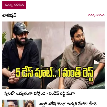
మరిన్ని చదవండి
టాలీవుడ్
మరిన్ని చదవండి
‘స్పిరిట్’ అద్భుతంగా వస్తోంది - సందీప్ రెడ్డి వంగా
అల్లరి నరేష్ ‘రంభ ఊర్వశి మేనక’ టీజర్