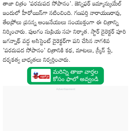
తాజా చిత్రం 'పరమపద సోపానం'. జెన్నిఫర్‌ ఇమ్మాన్యుయేల్‌
ఇందులో హీరోయిన్‌గా నటించింది. గణపర్తి నారాయణరావు,
తేలప్రోలు ప్రసన్న ఆంజనేయులు సంయుక్తంగా ఈ చిత్రాన్ని
నిర్మించారు. పులగం సుప్రియ సహ నిర్మాత. స్టార్ డైరెక్టర్ పూరి
జగన్నాథ్ వద్ద అసిస్టెంట్ డైరెక్టర్‌గా పని చేసిన నాగశివ
'పరమపద సోపానం' చిత్రానికి కథ, మాటలు, స్క్రీన్ ప్లే,
దర్శకత్వ బాధ్యతలు నిర్వర్తించారు.