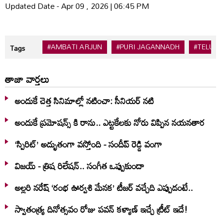
Updated Date - Apr 09 , 2026 | 06:45 PM
#AMBATI ARJUN
#PURI JAGANNADH
#TELUG
Tags
తాజా వార్తలు
అందుకే చెత్త సినిమాల్లో నటించా: సీనియర్ నటి
అందుకే ప్రమోషన్స్ కి రాను.. ఎట్టకేలకు నోరు విప్పిన నయనతార
‘స్పిరిట్’ అద్భుతంగా వస్తోంది - సందీప్ రెడ్డి వంగా
విజయ్ - త్రిష రిలేషన్.. సంగీత ఒప్పుకుందా
అల్లరి నరేష్ ‘రంభ ఊర్వశి మేనక’ టీజర్ వచ్చేది ఎప్పుడంటే..
స్వాతంత్య్ర దినోత్సవం రోజు పవన్ కళ్యాణ్ ఇచ్చే ట్రీట్ ఇదే!