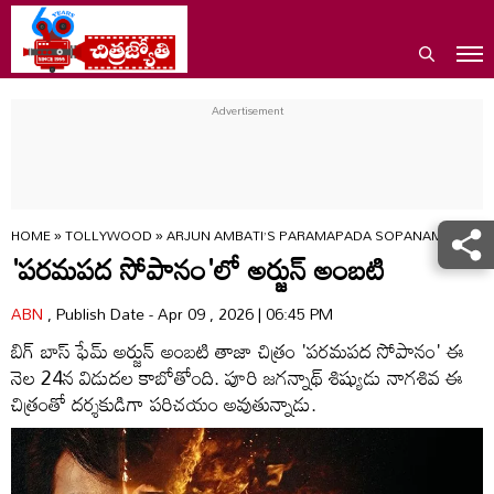
HOME
»
TOLLYWOOD
»
ARJUN AMBATI’S PARAMAPADA SOPANAM SET FOR
'పరమపద సోపానం'లో అర్జున్ అంబటి
ABN
, Publish Date - Apr 09 , 2026 | 06:45 PM
బిగ్ బాస్‌ ఫేమ్‌ అర్జున్ అంబటి తాజా చిత్రం 'పరమపద సోపానం' ఈ
నెల 24న విడుదల కాబోతోంది. పూరి జగన్నాథ్‌ శిష్యుడు నాగశివ ఈ
చిత్రంతో దర్శకుడిగా పరిచయం అవుతున్నాడు.