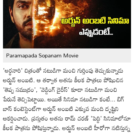
Paramapada Sopanam Movie
'అర్ధనారి' చిత్రంతో నటుడిగా మంచి గుర్తింపు తెచ్చుకున్నాడు
అర్జున్‌ అంబటి. ఆ తర్వాత అతను కీలక పాత్రలు పోషించిన
'తెప్ప సముద్రం', 'వెడ్డింగ్‌ డైరీస్‌' కూడా నటుడిగా మంచి
పేరునే తెచ్చిపెట్టాయి. అయితే సినిమా నటుడిగా కంటే... బిగ్
బాస్‌ కంటెస్టెంట్‌గా అర్జున్ అంబటి ఎక్కువ మంది దృష్టిని
ఆకర్షించాడు. ప్రస్తుతం అతను రామ్ చరణ్‌ 'పెద్ది' సినిమాలోనూ
కీలక పాత్రను పోషిస్తున్నాడు. అర్జున్‌ అంబటి హీరోగా నటిస్తున్న