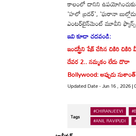
కాలంలో దానిని ఉపయోగించుకున్
'హలో బ్రదర్', 'ఘరానా బుల్లోడ
ఎంటర్‌టైన్‌మెంట్‌ మూవీని ఫ్యాన్స్ ఎక
ఇవి కూడా చదవండి:
ఇండస్ట్రీని షేక్ చేసిన చికిరి చిక
దేవర 2.. నమ్మకం లేదు దొరా
Bollywood: అప్పుడు సుశాంత్‌.
Updated Date - Jun 16 , 2026 |
#CHIRANJEEVI
#
Tags
#ANIL RAVIPUDI
టాలీవుడ్