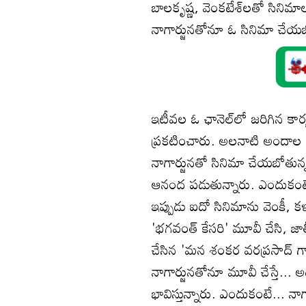
బాలకృష్ణ, వెంకటేశ్‌లతో సినిమాలు
నాగార్జునతోనూ ఓ సినిమా చేయబోత
ఇటీవల ఓ ఛానెల్‌లో జరిగిన కార
ప్రకటించారు. అలనాటి అందాల న
నాగార్జునతో సినిమా చేయబోతున్నట
ఆనంద పడుతున్నారు. ఎందుకంటే ఇప
ఇప్పుడు ఐదో సినిమాను వెంకీ, కళ్
'భగవంత్‌ కేసరి' మూవీ చేసి, జాత
చేసిన 'మన శంకర వరప్రసాద్‌ గారు
నాగార్జునతోనూ మూవీ చేస్తే... 
భావిస్తున్నారు. ఎందుకంటే... న