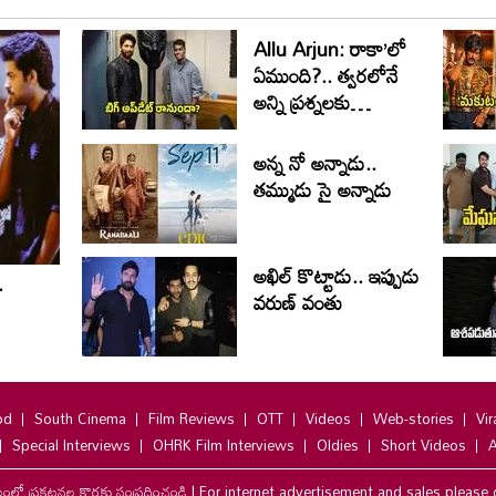
Allu Arjun: రాకా’లో
ఏముంది?.. త్వరలోనే
అన్ని ప్రశ్నలకు
సమాధానం
అన్న నో అన్నాడు..
తమ్ముడు సై అన్నాడు
అఖిల్ కొట్టాడు.. ఇప్పుడు
.
వరుణ్ వంతు
od
South Cinema
Film Reviews
OTT
Videos
Web-stories
Vir
Special Interviews
OHRK Film Interviews
Oldies
Short Videos
A
లంలో ప్రకటనల కొరకు సంప్రదించండి
|
For internet advertisement and sales please 