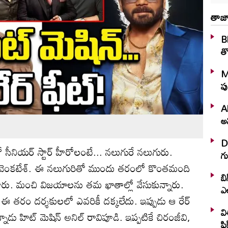
తాజా
Bh
తొ
M
పు
A
అన
D
ో సీనియర్ స్టార్ హీరోలంటే... నలుగురే నలుగురు.
గు
ున, వెంకటేశ్‌. ఈ నలుగురితో ముందు తరంలో కొంతమంది
బి
శారు. మంచి విజయాలను తమ ఖాతాల్లో వేసుకున్నారు.
ఎ
ఈ తరం దర్శకులలో ఎవరికీ దక్కలేదు. ఇప్పుడు ఆ రేర్‌
వి
ు హిట్‌ మెషిన్‌ అనిల్‌ రావిపూడి. ఇప్పటికే చిరంజీవి,
ఫి