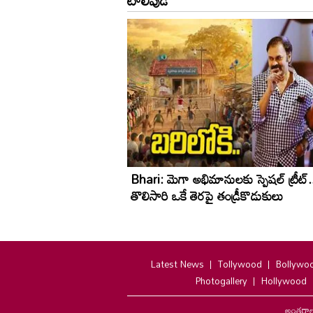
Bhari: మెగా అభిమానులకు స్పెషల్ ట్రీట్.
తొలిసారి ఒకే తెరపై తండ్రీకొడుకులు
Latest News
Tollywood
Bollywo
Photogallery
Hollywood
అంతర్జా