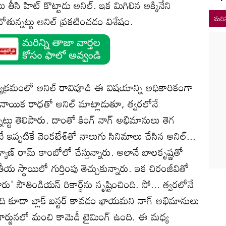
 తీసి హిట్ కొట్టాడు అనిల్‌. ఇక మిగిలిన అక్కినేని
ున్నట్టు అనిల్‌ ప్రకటించడం విశేషం.
మరిన
్యక్రమంలో అనిల్ రావిపూడి ఈ విషయాన్ని అధికారికంగా
ాయిక రాధతో అనిల్‌ మాట్లాడుతూ, త్వరలోనే
్టు తెలిపారు. దాంతో కింగ్‌ నాగ్‌ అభిమానులు తెగ
్పటికే వెంకటేశ్‌తో నాలుగు సినిమాలు చేసిన అనిల్‌...
యాణ్‌ రామ్‌ కాంబోలో చేస్తున్నారు. అలానే బాలకృష్ణతో
ీయ స్థాయిలో గుర్తింపు తెచ్చుకున్నారు. ఇక చిరంజీవితో
' సౌతిండియన్ రికార్డ్‌ను సృష్టించింది. సో... త్వరలోనే
అది కూడా బ్లాక్‌ బస్టర్ కావడం ఖాయమని నాగ్‌ అభిమానులు
ాగార్జునలో మంచి కామెడీ టైమింగ్‌ ఉంది. ఈ మధ్య