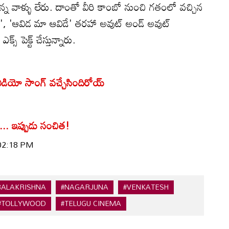
న వాళ్ళు లేరు. దాంతో వీరి కాంబో నుంచి గతంలో వచ్చిన
ు', 'ఆవిడ మా ఆవిడే' తరహా అవుట్ అండ్‌ అవుట్
్స్ పెక్ట్ చేస్తున్నారు.
ిరి వీడియో సాంగ్ వచ్చేసిందిరోయ్
.. ఇప్పుడు సంచిత!
 02:18 PM
BALAKRISHNA
#NAGARJUNA
#VENKATESH
#TOLLYWOOD
#TELUGU CINEMA