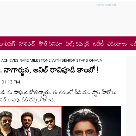
బాలీవుడ్
హాలీవుడ్
సౌత్ సినిమా
ఫిల్మ్ రివ్యూస్
ఓటీటీ
వీడియోలు
వెబ
I ACHIEVES RARE MILESTONE WITH SENIOR STARS ONAVA
. నాగార్జున, అనిల్ రావిపూడి కాంబో!
 | 01:13 PM
ేర్ ఫీట్‌ ను సాధించబోతున్నారు. ఈ తరంలో సీనియర్ స్టార్ హీరోలు
ిల్‌ రావిపూడికి దక్కబోతోంది.