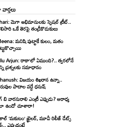
 వార్తలు
ari: మెగా అభిమానులకు స్పెషల్ ట్రీట్..
లిసారి ఒకే తెరపై తండ్రీకొడుకులు
eena: మనిషి పుట్టాకే కులం, మతం
ట్టుకొచ్చాయి
llu Arjun: రాకా’లో ఏముంది?.. త్వరలోనే
్ని ప్రశ్నలకు సమాధానం
hanush: విజయం శిఖరాన ఉన్నా..
రువుల పాదాల వద్దే ధనుష్‌
గ్ బి వారసురాలి ఎంట్రీ ఎప్పుడు? ఆరాధ్య
లా ఉందో చూశారా!
శాల్ ‘మకుటం’ ట్రైలర్, మూవీ రిలీజ్ డేట్స్
క్స్.. ఎప్పుడంటే