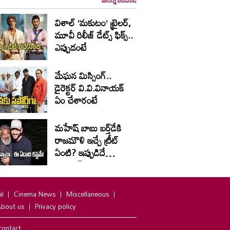
విశాల్ ‘మకుటం’ ట్రైలర్,
మూవీ రిలీజ్ డేట్స్ ఫిక్స్..
ఎప్పుడంటే
మేఘన మిస్సింగ్..
డైరెక్టర్ వి.వి.వినాయక్
ఏం చేశారంటే
మహేష్ బాబు బర్త్‌డే‌కి
రాజమౌళి ఇచ్చే ట్రీట్
ఏంటి? ఇప్పుడిదే
ట్రెండింగ్
al
Cinema News
Miscellaneous
bout us
Privacy policy
contact