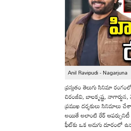
Anil Ravipudi - Nagarjuna
ప్రస్తుతం తెలుగు సినిమా రంగంల
చిరంజీవి, బాలకృష్ణ, నాగార్జ
ప్రముఖ దర్శకులు సినిమాలు చే
అయితే అలాంటి రేర్ ఆపర్చునిటీ 
ఫీట్‌కు ఒక అడుగు దూరంలో ఉన్నాడ