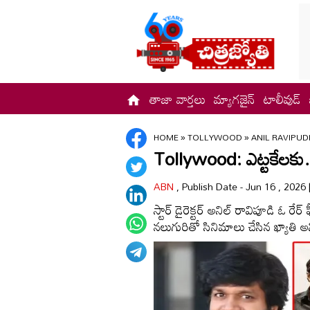
తాజా వార్తలు
మ్యాగజైన్
టాలీవుడ్
HOME
»
TOLLYWOOD
»
ANIL RAVIPUD
Tollywood: ఎట్ట‌కేల‌కు.
ABN
, Publish Date - Jun 16 , 2026
స్టార్ డైరెక్టర్ అనిల్ రావిపూడి ఓ ర
నలుగురితో సినిమాలు చేసిన ఖ్యాతి అన