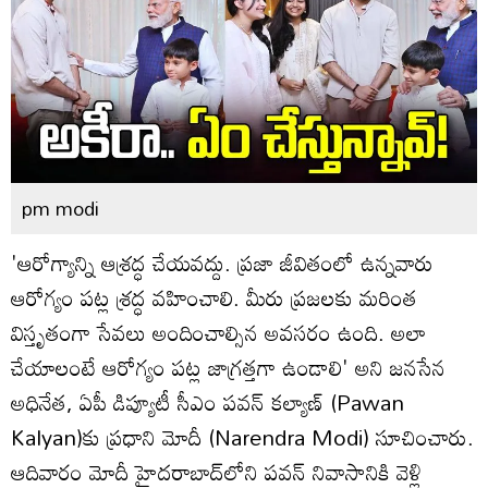
pm modi
'ఆరోగ్యాన్ని ఆశ్రద్ధ చేయవద్దు. ప్రజా జీవితంలో ఉన్నవారు
ఆరోగ్యం పట్ల శ్రద్ధ వహించాలి. మీరు ప్రజలకు మరింత
విస్తృతంగా సేవలు అందించాల్సిన అవసరం ఉంది. అలా
చేయాలంటే ఆరోగ్యం పట్ల జాగ్రత్తగా ఉండాలి' అని జనసేన
అధినేత, ఏపీ డిప్యూటీ సీఎం పవన్ కల్యాణ్ (Pawan
Kalyan)కు ప్రధాని మోదీ (Narendra Modi) సూచించారు.
ఆదివారం మోదీ హైదరాబాద్‌లోని పవన్ నివాసానికి వెళ్లి