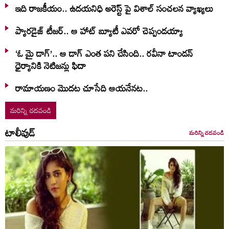
ఇది రాజకీయం.. ఉదయనిధి అరెస్ట్ పై విశాల్ సంచలన వ్యాఖ్యలు
ప్యారడైజ్ టీజర్.. ఆ హాట్ బ్యూటీ ఎవరో చెప్పండయ్యా
‘ఓ మై డాగ్’.. ఆ డాగ్ ఎంత పని చేసింది.. రవీనా టాండన్
ధైర్యానికి నెటిజన్లు ఫిదా
రామాయణం మొదట చూసేది ఆయనేనట..
మరిన్ని చదవండి
టాలీవుడ్
మరిన్ని చదవండి