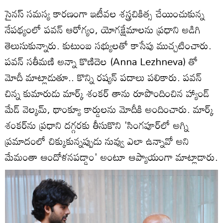
సైనస్ సమస్య కారణంగా ఇటీవల శస్త్రచికిత్స చేయించుకున్న
నేపథ్యంలో పవన్ ఆరోగ్యం, యోగక్షేమాలను ప్రధాని అడిగి
తెలుసుకున్నారు. కుటుంబ సభ్యులతో కాసేపు ముచ్చటించారు.
పవన్ సతీమణి అన్నా కొణిదెల (Anna Lezhneva) తో
మోదీ మాట్లాడుతూ.. కొన్ని రష్యన్ పదాలు పలికారు. పవన్
చిన్న కుమారుడు మార్క్ శంకర్ తాను రూపొందించిన హ్యాండ్
మేడ్ వెల్కమ్, థాంక్యూ కార్డులను మోదీకి అందించారు. మార్క్
శంకర్‌ను ప్రధాని దగ్గరకు తీసుకొని 'సింగపూర్‌లో అగ్ని
ప్రమాదంలో చిక్కుకున్నప్పుడు నువ్వు ఎలా ఉన్నావో అని
మేమంతా ఆందోళనపడ్డాం' అంటూ ఆప్యాయంగా మాట్లాడారు.