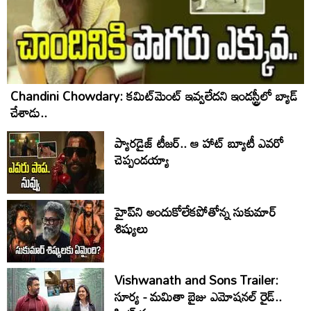
Chandini Chowdary: కమిట్‌మెంట్ ఇవ్వలేదని ఇండస్ట్రీలో బ్యాడ్
చేశాడు..
ప్యారడైజ్ టీజర్.. ఆ హాట్ బ్యూటీ ఎవరో
చెప్పండయ్యా
హైప్‌ని అందుకోలేకపోతోన్న సుకుమార్
శిష్యులు
Vishwanath and Sons Trailer:
సూర్య - మమితా బైజు ఎమోషనల్ రైడ్..