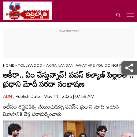
HOME
»
TOLLYWOOD
»
AKIRA NANDAN.. WHAT ARE YOU DOING! PM MODI
అకీరా.. ఏం చేస్తున్నావ్‌! ప‌వ‌న్ క‌ల్యాణ్ పిల్ల‌ల‌తో..
ప్ర‌ధాని మోదీ స‌ర‌దా సంభాష‌ణ‌
ABN
, Publish Date - May 11 , 2026 | 07:59 AM
ఇటీవల శస్త్రచికిత్స చేయించుకున్న పవన్‌ని ప్ర‌ధాని మోదీ ఆయ‌న‌
నివాసానికి వెళ్లి పరామర్శించారు