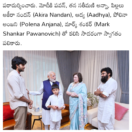
పరామర్శించారు. మోదీకి పవన్, తన సతీమణి అన్నా, పిల్లలు
అకీరా నందన్ (Akira Nandan), ఆద్య (Aadhya), పోలినా
అంజని (Polena Anjana), మార్క్ శంకర్ (Mark
Shankar Pawanovich) తో కలిసి సాదరంగా స్వాగతం
పలికారు.