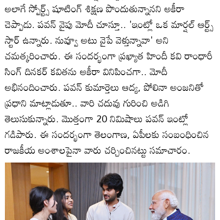
అలాగే స్పోర్ట్స్ షూటింగ్ శిక్షణ పొందుతున్నానని అకీరా
చెప్పాడు. పవన్ వైపు మోదీ చూస్తూ.. 'ఇంట్లో ఒక మార్షల్ ఆర్ట్స్
స్టార్ ఉన్నారు. నువ్వూ అటు వైపే వెళ్తున్నావా' అని
చమత్కరించారు. ఈ సందర్భంగా ప్రఖ్యాత హిందీ కవి రాంధారీ
సింగ్ దినకర్ కవితను అకీరా వినిపించగా.. మోదీ
అభినందించారు. పవన్ కుమార్తెలు ఆద్య, పోలినా అంజనితో
ప్రధాని మాట్లాడుతూ.. వారి చదువు గురించి అడిగి
తెలుసుకున్నారు. మొత్తంగా 20 నిమిషాలు పవన్ ఇంట్లో
గడిపారు. ఈ సందర్భంగా తెలంగాణ, ఏపీలకు సంబంధించిన
రాజకీయ అంశాలపైనా వారు చర్చించినట్టు సమాచారం.