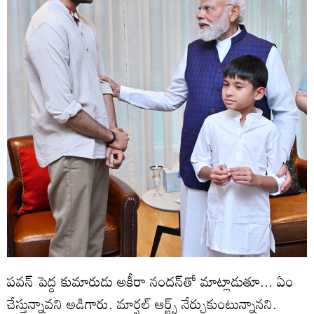
పవన్ పెద్ద కుమారుడు అకీరా నందన్‌తో మాట్లాడుతూ... ఏం
చేస్తున్నావని అడిగారు. మార్షల్ ఆర్ట్స్ నేర్చుకుంటున్నానని.