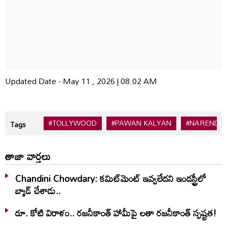
Updated Date - May 11 , 2026 | 08:02 AM
#TOLLYWOOD
#PAWAN KALYAN
#NARENDR
Tags
తాజా వార్తలు
Chandini Chowdary: కమిట్‌మెంట్ ఇవ్వలేదని ఇండస్ట్రీలో
బ్యాడ్ చేశాడు..
రూ. కోటి విరాళం.. రజనీకాంత్ హామీపై లతా రజనీకాంత్ స్పష్టత!