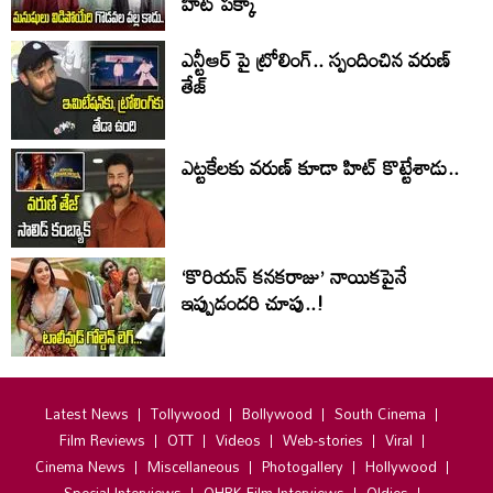
హిట్ పక్కా
ఎన్టీఆర్ పై ట్రోలింగ్.. స్పందించిన వరుణ్
తేజ్
ఎట్టకేలకు వరుణ్ కూడా హిట్ కొట్టేశాడు..
‘కొరియన్ కనకరాజు’ నాయికపైనే
ఇప్పుడందరి చూపు..!
Latest News
Tollywood
Bollywood
South Cinema
Film Reviews
OTT
Videos
Web-stories
Viral
Cinema News
Miscellaneous
Photogallery
Hollywood
Special Interviews
OHRK Film Interviews
Oldies