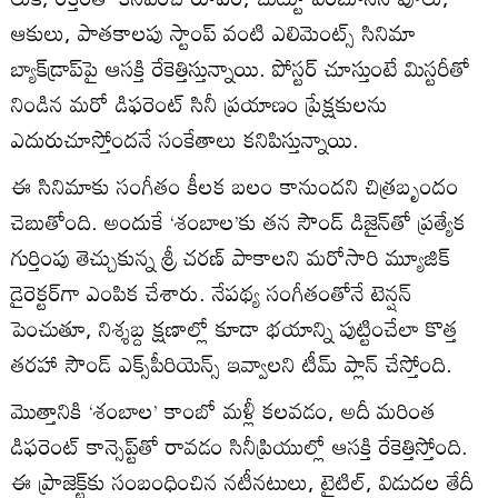
ఆకులు, పాతకాలపు స్టాంప్ వంటి ఎలిమెంట్స్ సినిమా
బ్యాక్‌డ్రాప్‌పై ఆసక్తి రేకెత్తిస్తున్నాయి. పోస్టర్ చూస్తుంటే మిస్టరీతో
నిండిన మరో డిఫరెంట్ సినీ ప్రయాణం ప్రేక్షకులను
ఎదురుచూస్తోందనే సంకేతాలు కనిపిస్తున్నాయి.
ఈ సినిమాకు సంగీతం కీలక బలం కానుందని చిత్రబృందం
చెబుతోంది. అందుకే ‘శంబాల’కు తన సౌండ్ డిజైన్‌తో ప్రత్యేక
గుర్తింపు తెచ్చుకున్న శ్రీ చరణ్ పాకాలని మరోసారి మ్యూజిక్
డైరెక్టర్‌గా ఎంపిక చేశారు. నేపథ్య సంగీతంతోనే టెన్షన్
పెంచుతూ, నిశ్శబ్ద క్షణాల్లో కూడా భయాన్ని పుట్టించేలా కొత్త
తరహా సౌండ్ ఎక్స్‌పీరియెన్స్ ఇవ్వాలని టీమ్ ప్లాన్ చేస్తోంది.
మొత్తానికి ‘శంబాల’ కాంబో మళ్లీ కలవడం, అదీ మరింత
డిఫరెంట్ కాన్సెప్ట్‌తో రావడం సినీప్రియుల్లో ఆసక్తి రేకెత్తిస్తోంది.
ఈ ప్రాజెక్ట్‌కు సంబంధించిన నటీనటులు, టైటిల్, విడుదల తేదీ