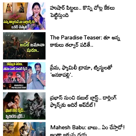
హుషార్‌ పిట్టలు.. కొన్ని చోట్ల కేకలు
పెట్టిస్తుంది
The Paradise Teaser: తూ అన్న
కాకులు తల్వార్ పడితే..
ప్రేమ, ఫ్యామిలీ డ్రామా, ట్విస్టులతో
'అనకాపల్లి'.
ప్రభాస్ నుంచి డబుల్ బ్లాస్ట్.. డార్లింగ్
ఫ్యాన్స్‌కు అదిరే అప్‌డేట్!
Mahesh Babu: బాబు.. ఏం చేస్తాడో!
అంతా జ‌క్క‌న్న ద‌య‌