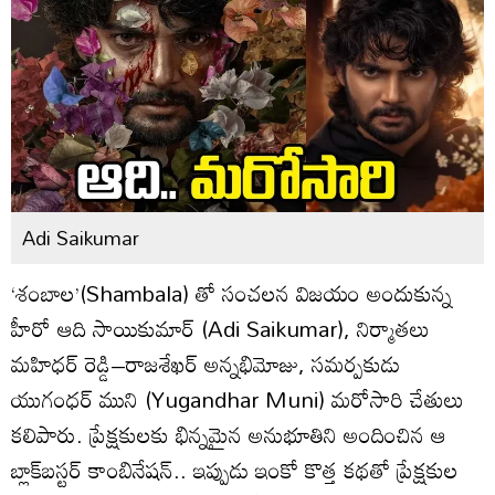
Adi Saikumar
‘శంబాల’(Shambala) తో సంచలన విజయం అందుకున్న
హీరో ఆది సాయికుమార్ (Adi Saikumar), నిర్మాతలు
మహిధర్ రెడ్డి–రాజశేఖర్ అన్నభిమోజు, సమర్పకుడు
యుగంధర్ ముని (Yugandhar Muni) మరోసారి చేతులు
కలిపారు. ప్రేక్షకులకు భిన్నమైన అనుభూతిని అందించిన ఆ
బ్లాక్‌బస్టర్ కాంబినేషన్.. ఇప్పుడు ఇంకో కొత్త కథతో ప్రేక్షకుల