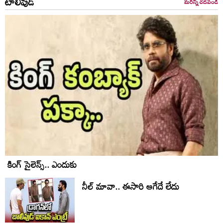
టాలీవుడ్
మరిన్ని చదవండి
కింగ్ సైలెన్స్.. ఎందుకు
నీల్ మావా.. ఈసారి ఆగేదే లేదు