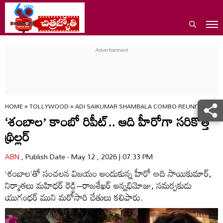
HOME
»
TOLLYWOOD
»
ADI SAIKUMAR SHAMBALA COMBO REUNITES FOR 
‘శంబాల’ కాంబో రిపీట్.. ఆది హీరోగా స‌రికొత్త
థ్రిల్ల‌ర్‌
ABN
, Publish Date - May 12 , 2026 | 07:33 PM
‘శంబాల’తో సంచలన విజయం అందుకున్న హీరో ఆది సాయికుమార్,
నిర్మాతలు మహిధర్ రెడ్డి–రాజశేఖర్ అన్నభిమోజు, సమర్పకుడు
యుగంధర్ ముని మరోసారి చేతులు కలిపారు.