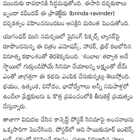
ముందుకు రావడానికి సిద్ధమవుతోంది. ఈసారి దర్శకురాలు
బృందా రవీందర్ ఈ ప్రాజెక్ట్‌కు (brinda-ravinder)
దర్శకత్వం వహించనుండటం ఆసక్తిని మరింత పెంచుతోంది.
యుగంధర్ ముని సమర్పణలో షైనింగ్ పిక్చర్స్ బ్యానర్‌పై
రూపొందనున్న ఈ చిత్రం ఎమోషన్స్, హారర్, థ్రిల్ కలబోసిన
వినూత్న కథాంశంతో తెరకెక్కనుంది. ‘శంబాల’ తర్వాత అదే
స్థాయిలో గుర్తుండిపోయే సినిమా చేయాలన్న లక్ష్యంతో టీమ్
ఎంతో జాగ్రత్తగా ఈ కథను ఎంపిక చేసుకున్నట్లు తెలుస్తోంది.
భయం, ఉత్కంఠ, వినోదం, భావోద్వేగాలు అన్నీ సమపాళ్లలో
ఉండేలా ప్రేక్షకులను ఓ కొత్త ప్రపంచంలోకి తీసుకెళ్లే ప్రయత్నం
చేస్తున్నారు.
తాజాగా విడుదల చేసిన కాన్సెప్ట్ పోస్టర్ సినిమాపై అంచనాలను
ఒక్కసారిగా పెంచేసింది. పోస్టర్‌లో ఆది సాయికుమార్ ఇంటెన్స్
లుక్, రక్తంతో కనిపించే రూపం, చుట్టూ విరబూసిన పూలు,