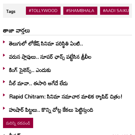
#TOLLYWOOD
#SHAMBHALA
#AADI SAIKUM
Tags
తాజా వార్తలు
తెలుగులో లోకేష్ సినిమా పరిస్థితి ఏంటి..
వరుస ప్లాపులు.. సూపర్ ఛాన్స్ పట్టేసిన శ్రీలీల
కింగ్ సైలెన్స్.. ఎందుకు
నీల్ మావా.. ఈసారి ఆగేదే లేదు
Rapid Chitram: సినిమా సమాచార మాలిక ర్యాపిడ్ చిత్రం!
హుషార్‌ పిట్టలు.. కొన్ని చోట్ల కేకలు పెట్టిస్తుంది
మరిన్ని చదవండి