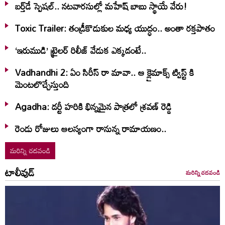
బర్త్‌‌డే స్పెషల్.. నటవారసుల్లో మహేష్ బాబు స్థాయే వేరు!
Toxic Trailer: తండ్రీకొడుకుల మధ్య యుద్ధం.. అంతా రక్తపాతం
‘ఇరుముడి’ ట్రైలర్ రిలీజ్ వేడుక ఎక్కడంటే..
Vadhandhi 2: ఏం సిరీస్ రా మావా.. ఆ క్లైమాక్స్ ట్విస్ట్ కి
మెంటలొచ్చేస్తుంది
Agadha: డర్టీ హరికి భిన్నమైన పాత్రలో శ్రవణ్‌ రెడ్డి
రెండు రోజులు ఆలస్యంగా రానున్న రామాయణం..
మరిన్ని చదవండి
టాలీవుడ్
మరిన్ని చదవండి