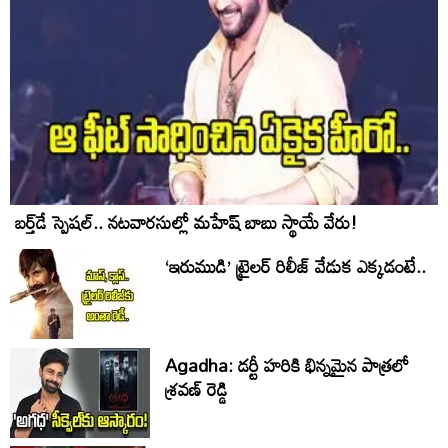
బర్త్‌‌డే స్పెషల్.. నటవారసుల్లో మహేష్ బాబు స్థాయే వేరు!
‘ఇరుముడి’ ట్రైలర్ రిలీజ్ వేడుక ఎక్కడంటే..
Agadha: డర్టీ హరికి భిన్నమైన పాత్రలో
శ్రవణ్‌ రెడ్డి