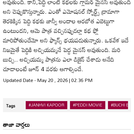
అవుతుంది. కానీ,పెద్ది లాంటి కథలకు గ్లామర్ మైనస్ అవుతుంది
అని చెప్పుకొస్తున్నారు. ఎంతో ఎమోషనల్ స్పోర్ట్స్ డ్రామాగా
తెరకెక్కిన పెద్ది కథకు జాన్వీ అందాల ఆరబోత ఎబెట్టుగా
ఉంటుందని, ఆమె పాత్ర వచ్చినప్పుడల్లా కథ ఫ్లో
మారిపోతుందేమో అని ఫ్యాన్స్ భయపడుతున్నారు. ఒకవేళ ఇదే
నిజమైతే పెద్దికి అచ్చియమ్మనే పెద్ద మైనస్ అవుతుంది. మరి
బుచ్చి.. అచ్చియమ్మ పాత్రను ఎలా డిజైన్ చేశాడు అనేది
చూడాలంటే జూన్ 4 వరకు ఆగాల్సిందే.
Updated Date - May 20 , 2026 | 02:36 PM
#JANHVI KAPOOR
#PEDDI MOVIE
#BUCHI BA
Tags
తాజా వార్తలు