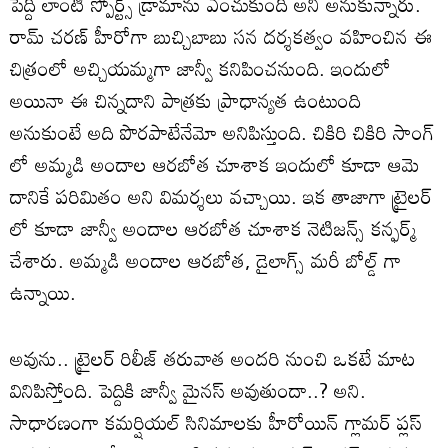
పెద్ది లాంటి స్పోర్ట్స్ డ్రామాను ఎంచుకుంది అని అనుకున్నారు.
రామ్ చరణ్ హీరోగా బుచ్చిబాబు సన దర్శకత్వం వహించిన ఈ
చిత్రంలో అచ్చియమ్మగా జాన్వీ కనిపించనుంది. ఇందులో
అయినా ఈ చిన్నదాని పాత్రకు ప్రాధాన్యత ఉంటుంది
అనుకుంటే అది పొరపాటేనేమో అనిపిస్తుంది. చికిరి చికిరి సాంగ్
లో అమ్మడి అందాల ఆరబోత చూశాక ఇందులో కూడా ఆమె
దానికే పరిమితం అని విమర్శలు వచ్చాయి. ఇక తాజాగా ట్రైలర్
లో కూడా జాన్వీ అందాల ఆరబోత చూశాక నెటిజన్స్ కన్ఫర్మ్
చేశారు. అమ్మడి అందాల ఆరబోత, డైలాగ్స్ మరీ బోల్డ్ గా
ఉన్నాయి.
అవును.. ట్రైలర్ రిలీజ్ తరువాత అందరి నుంచి ఒకటే మాట
వినిపిస్తోంది. పెద్దికి జాన్వీ మైనస్ అవుతుందా..? అని.
సాధారణంగా కమర్షియల్ సినిమాలకు హీరోయిన్ గ్లామర్ ప్లస్