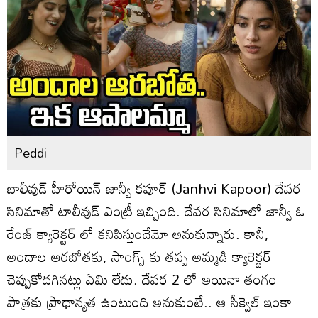
Peddi
బాలీవుడ్ హీరోయిన్ జాన్వీ కపూర్ (Janhvi Kapoor) దేవర
సినిమాతో టాలీవుడ్ ఎంట్రీ ఇచ్చింది. దేవర సినిమాలో జాన్వీ ఓ
రేంజ్ క్యారెక్టర్ లో కనిపిస్తుందేమో అనుకున్నారు. కానీ,
అందాల ఆరబోతకు, సాంగ్స్ కు తప్ప అమ్మడి క్యారెక్టర్
చెప్పుకోదగినట్లు ఏమి లేదు. దేవర 2 లో అయినా తంగం
పాత్రకు ప్రాధాన్యత ఉంటుంది అనుకుంటే.. ఆ సీక్వెల్ ఇంకా