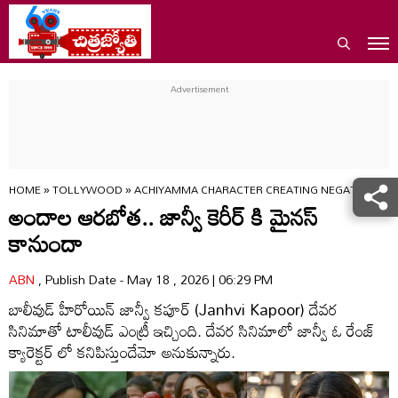
HOME
»
TOLLYWOOD
»
ACHIYAMMA CHARACTER CREATING NEGATIVE BUZZ
అందాల ఆరబోత.. జాన్వీ కెరీర్ కి మైనస్
కానుందా
ABN
, Publish Date - May 18 , 2026 | 06:29 PM
బాలీవుడ్ హీరోయిన్ జాన్వీ కపూర్ (Janhvi Kapoor) దేవర
సినిమాతో టాలీవుడ్ ఎంట్రీ ఇచ్చింది. దేవర సినిమాలో జాన్వీ ఓ రేంజ్
క్యారెక్టర్ లో కనిపిస్తుందేమో అనుకున్నారు.