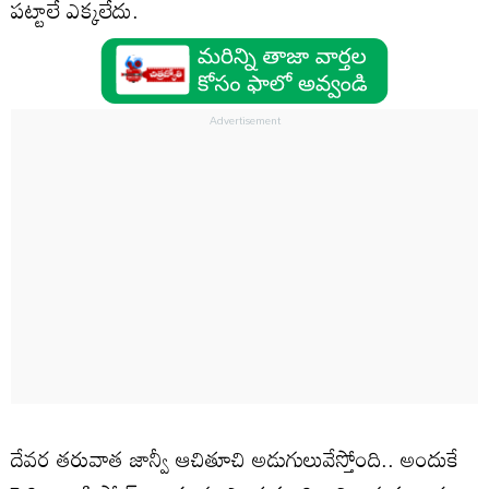
పట్టాలే ఎక్కలేదు.
దేవర తరువాత జాన్వీ ఆచితూచి అడుగులువేస్తోంది.. అందుకే