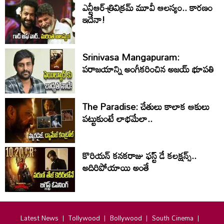
ఎన్టీఆర్-త్రివిక్రమ్ మూవీ ఆలస్యం.. కారణం
ఇదేనా!
Srinivasa Mangapuram:
పరాజయాన్ని అంగీకరించిన అజయ్ భూపతి
The Paradise: చేతులు కాలాక ఆకులు
పట్టుకుంటే లాభమేలా..
కొరియన్ కనకరాజు ఫస్ట్ డే కలక్షన్స్..
అదిరిపోయాయి అంతే
Latest News
Tollywood
Bollywood
South Cinema