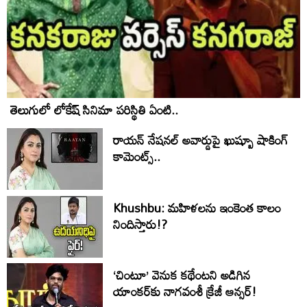
తెలుగులో లోకేష్ సినిమా పరిస్థితి ఏంటి..
రాయన్ నేషనల్ అవార్డుపై ఖుష్బూ షాకింగ్
కామెంట్స్..
Khushbu: మహిళలను ఇంకెంత కాలం
నిందిస్తారు!?
‘చింటూ’ వెనుక కథేంటని అడిగిన
యాంకర్‌కు నాగవంశీ క్రేజీ ఆన్సర్!