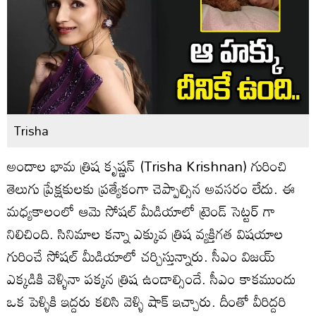
Trisha
అందాల భామ త్రిష కృష్ణన్ (Trisha Krishnan) గురించి
తెలుగు ప్రేక్షకులకు ప్రత్యేకంగా చెప్పాల్సిన అవసరం లేదు. ఈ
మధ్యకాలంలో ఆమె సోషల్ మీడియాలో ట్రెండ్ సెట్టర్ గా
నిలిచింది. సినిమాల కన్నా ఎక్కువ త్రిష వ్యక్తిగత విషయాల
గురించే సోషల్ మీడియాలో చర్చిస్తున్నారు. సీఎం విజయ్
ఎక్కడికి వెళ్ళినా పక్కన త్రిష ఉండాల్సిందే. సీఎం కాకముందు
ఒక పెళ్ళికి ఇద్దరు కలిసి వెళ్ళి షాక్ ఇచ్చారు. దీంతో వీరిద్దరి