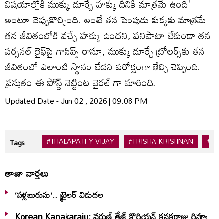
విషయాల్లోకి ముక్కు దూర్చే హక్కు దీనికి మాత్రమే ఉంది'
అంటూ చెప్పుకొచ్చింది. అంటే తన పెంపుడు కుక్కకు మాత్రమే
తన జీవితంలోకి వచ్చే హక్కు ఉందని, పనిపాటా లేకుండా తన
పర్సనల్ లైఫ్‌పై గాసిప్స్ రాస్తూ, ముక్కు దూర్చే ట్రోలర్స్‌కు తన
జీవితంలో ఎలాంటి స్థానం లేదని పరోక్షంగా తేల్చి చెప్పింది.
ప్రస్తుతం ఈ పోస్ట్ నెట్టింట వైరల్ గా మారింది.
Updated Date - Jun 02 , 2026 | 09:08 PM
#THALAPATHY VIJAY
#TRISHA KRISHNAN
#K
Tags
తాజా వార్తలు
‘పళ్లబురుసు’.. ట్రైలర్ విడుదల
Korean Kanakaraju: వరుణ్ తేజ్ కొరియన్‌ కనకరాజు రివ్యూ