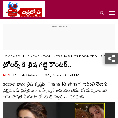
HOME
»
SOUTH CINEMA
»
TAMIL
»
TRISHA SHUTS DOWN TROLLS OVER PE
ట్రోలర్స్ కి త్రిష గట్టి కౌంటర్..
ABN
, Publish Date - Jun 02 , 2026 | 08:58 PM
అందాల భామ త్రిష కృష్ణన్ (Trisha Krishnan) గురించి తెలుగు
ప్రేక్షకులకు ప్రత్యేకంగా చెప్పాల్సిన అవసరం లేదు. ఈ మధ్యకాలంలో
ఆమె సోషల్ మీడియాలో ట్రెండ్ సెట్టర్ గా నిలిచింది.