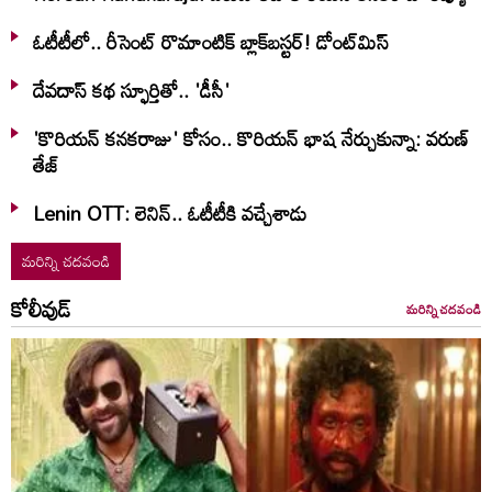
ఓటీటీలో.. రీసెంట్ రొమాంటిక్‌ బ్లాక్‌బ‌స్ట‌ర్‌! డోంట్‌మిస్‌
దేవదాస్ కథ స్ఫూర్తితో.. 'డీసీ'
'కొరియన్ కనకరాజు' కోసం.. కొరియన్ భాష నేర్చుకున్నా: వరుణ్
తేజ్
Lenin OTT: లెనిన్.. ఓటీటీకి వ‌చ్చేశాడు
మరిన్ని చదవండి
కోలీవుడ్
మరిన్ని చదవండి