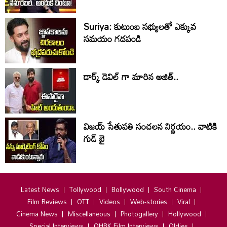
Suriya: కుటుంబ సభ్యులతో ఎక్కువ
సమయం గడపండి
డార్క్ డెవిల్ గా మారిన అజిత్..
విజయ్ సేతుపతి సంచలన నిర్ణయం.. వాటికి
గుడ్ బై
Latest News
Tollywood
Bollywood
South Cinema
Film Reviews
OTT
Videos
Web-stories
Viral
Cinema News
Miscellaneous
Photogallery
Hollywood
Special Interviews
OHRK Film Interviews
Oldies