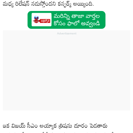
మధ్య రిలేషన్ నడుస్తోందని కన్ఫర్మ్ అయ్యింది.
ఇక విజయ్ సీఎం అయ్యాక త్రిషను దూరం పెడతారు