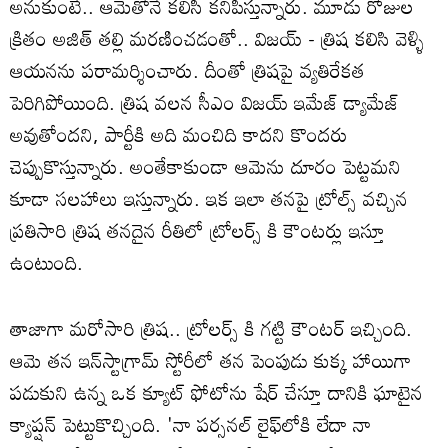
అనుకుంటే.. ఆమెతోనే కలిసి కనిపిస్తున్నారు. మూడు రోజుల
క్రితం అజిత్ తల్లి మరణించడంతో.. విజయ్ - త్రిష కలిసి వెళ్ళి
ఆయనను పరామర్శించారు. దీంతో త్రిషపై వ్యతిరేకత
పెరిగిపోయింది. త్రిష వలన సీఎం విజయ్ ఇమేజ్ డ్యామేజ్
అవుతోందని, పార్టీకి అది మంచిది కాదని కొందరు
చెప్పుకొస్తున్నారు. అంతేకాకుండా ఆమెను దూరం పెట్టమని
కూడా సలహాలు ఇస్తున్నారు. ఇక ఇలా తనపై ట్రోల్స్ వచ్చిన
ప్రతిసారి త్రిష తనదైన రీతిలో ట్రోలర్స్ కి కౌంటర్లు ఇస్తూ
ఉంటుంది.
తాజాగా మరోసారి త్రిష.. ట్రోలర్స్ కి గట్టి కౌంటర్ ఇచ్చింది.
ఆమె తన ఇన్‌స్టాగ్రామ్ స్టోరీలో తన పెంపుడు కుక్క హాయిగా
పడుకుని ఉన్న ఒక క్యూట్ ఫోటోను షేర్ చేస్తూ దానికి ఘాటైన
క్యాప్షన్ పెట్టుకొచ్చింది. 'నా పర్సనల్ లైఫ్‌లోకి లేదా నా