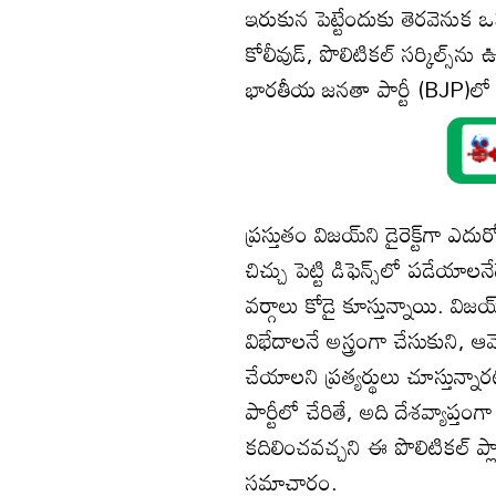
ఇరుకున పెట్టేందుకు తెరవెనుక ఒక 
కోలీవుడ్, పొలిటికల్ సర్కిల్స్‌న
భారతీయ జనతా పార్టీ (BJP)లో 
ప్రస్తుతం విజయ్‌ని డైరెక్ట్‌
చిచ్చు పెట్టి డిఫెన్స్‌లో పడేయ
వర్గాలు కోడై కూస్తున్నాయి. వి
విభేదాలనే అస్త్రంగా చేసుకుని, ఆ
చేయాలని ప్రత్యర్థులు చూస్తున్నా
పార్టీలో చేరితే, అది దేశవ్యాప్తం
కదిలించవచ్చని ఈ పొలిటికల్ ప్లాన
సమాచారం.