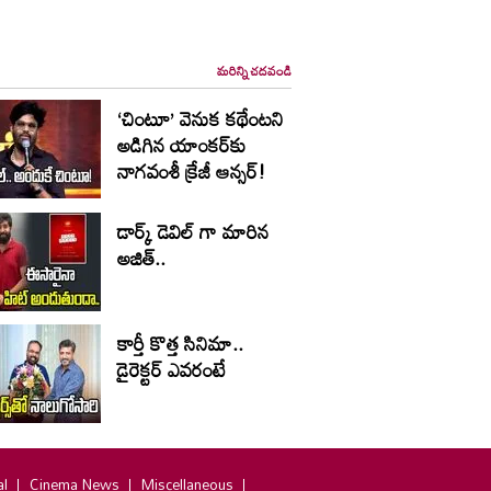
మరిన్ని చదవండి
‘చింటూ’ వెనుక కథేంటని
అడిగిన యాంకర్‌కు
నాగవంశీ క్రేజీ ఆన్సర్!
డార్క్ డెవిల్ గా మారిన
అజిత్..
కార్తీ కొత్త సినిమా..
డైరెక్టర్ ఎవరంటే
al
Cinema News
Miscellaneous