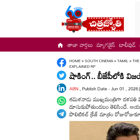
తాజా వార్తలు
మ్యాగజైన్
టాలీవుడ్
HOME
»
SOUTH CINEMA
»
TAMIL
»
THE
EXPLAINED RP
షాకింగ్.. బీజేపీలోకి విజ
ABN
, Publish Date - Jun 01 , 2026
తమిళనాడు ముఖ్యమంత్రిగా దళపతి వి
దూసుకుపోతుండటం తెలిసిందే. ఆయన 
పొలిటికల్ క్రేజ్ మాత్రం రోజురోజు