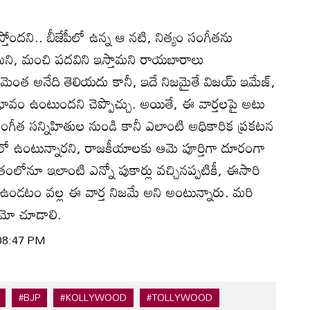
ోందని.. బీజేపీలో ఉన్న ఆ నటి, నిత్యం సంగీతను
వమని, మంచి పదవిని ఇస్తామని రాయబారాలు
ెంత అనేది తెలియదు కానీ, ఇదే నిజమైతే విజయ్ ఇమేజ్,
ప్రభావం ఉంటుందని చెప్పొచ్చు. అయితే, ఈ వార్తలపై అటు
సంగీత సన్నిహితుల నుండి కానీ ఎలాంటి అధికారిక ప్రకటన
్‌లో ఉంటున్నారని, రాజకీయాలకు ఆమె పూర్తిగా దూరంగా
లోనూ ఇలాంటి ఎన్నో పుకార్లు వచ్చినప్పటికీ, ఈసారి
లో ఉండటం వల్ల ఈ వార్త నిజమే అని అంటున్నారు. మరి
డేమో చూడాలి.
 08:47 PM
#BJP
#KOLLYWOOD
#TOLLYWOOD