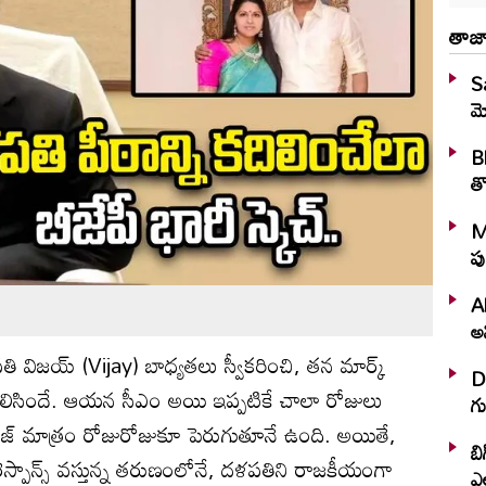
తాజా
S
మ
Bh
తొ
M
పు
A
అన
 విజయ్ (Vijay) బాధ్యతలు స్వీకరించి, తన మార్క్
D
ిసిందే. ఆయన సీఎం అయి ఇప్పటికే చాలా రోజులు
గు
 క్రేజ్ మాత్రం రోజురోజుకూ పెరుగుతూనే ఉంది. అయితే,
బి
్పాన్స్ వస్తున్న తరుణంలోనే, దళపతిని రాజకీయంగా
ఎ