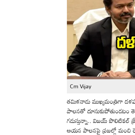
Cm Vijay
తమిళనాడు ముఖ్యమంత్రిగా దళపతి
పాలనతో దూసుకుపోతుండటం తెల
గడుస్తున్నా.. విజయ్ పొలిటికల్
ఆయన పాలనపై ప్రజల్లో మంచి రెస