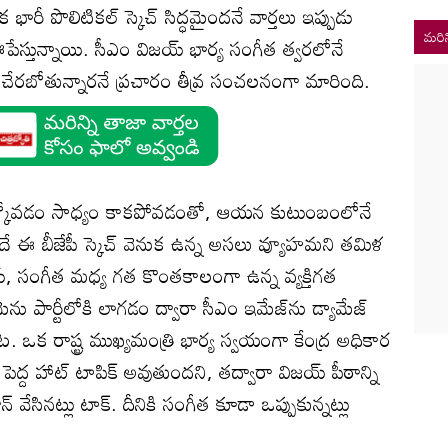
భారీ పొలిటికల్ స్కెచ్ సిద్ధమైందనే వార్తలు ఇప్పుడు
మరిన
ు ఊపేస్తున్నాయి. సీఎం విజయ్ భార్య సంగీత త్వరలోనే
చేరబోతున్నారనే ప్రచారం తీవ్ర సంచలనంగా మారింది.
గా ఎదుర్కోవడం సాధ్యం కాకపోవడంతో, ఆయన కుటుంబంలోనే
ాలనేదే ఈ బీజేపీ స్కెచ్ వెనుక ఉన్న అసలు వ్యూహమని తమిళ
జయ్, సంగీత మధ్య గత కొంతకాలంగా ఉన్న వ్యక్తిగత
మెను పార్టీలోకి లాగడం ద్వారా సీఎం ఇమేజ్‌ను డ్యామేజ్
రట. ఒక రాష్ట్ర ముఖ్యమంత్రి భార్య స్వయంగా కేంద్ర అధికార
గా పెద్ద హాట్ టాపిక్ అవుతుందని, తద్వారా విజయ్ పీఠాన్ని
్ వేసినట్లు టాక్. దీనికి సంగీత కూడా ఒప్పుకున్నట్లు