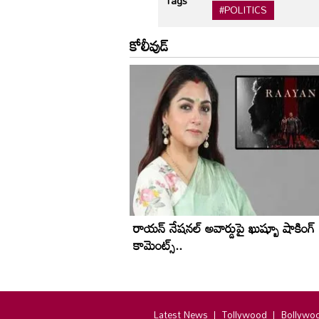
Tags
#POLITICS
కోలీవుడ్
రాయన్ నేషనల్ అవార్డుపై ఖుష్బూ షాకింగ్
కామెంట్స్..
Latest News
Tollywood
Bollywo