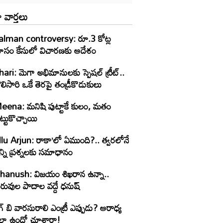
 వార్తలు
alman controversy: రూ.3 కోట్ల
ోసం కేసులో విచారణకు ఆదేశం
ari: మెగా అభిమానులకు స్పెషల్ ట్రీట్..
లిసారి ఒకే తెరపై తండ్రీకొడుకులు
eena: మనిషి పుట్టాకే కులం, మతం
ట్టుకొచ్చాయి
llu Arjun: రాకా’లో ఏముంది?.. త్వరలోనే
్ని ప్రశ్నలకు సమాధానం
hanush: విజయం శిఖరాన ఉన్నా..
రువుల పాదాల వద్దే ధనుష్‌
గ్ బి వారసురాలి ఎంట్రీ ఎప్పుడు? ఆరాధ్య
లా ఉందో చూశారా!