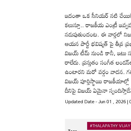
ఇదంతా ఒక సీనియర్ నటి చేయిస్త
కలుస్తూ.. రాజకీయ ఎంట్రీ ఇవ్
నడుపుతుందంట. ఈ వార్తలో నిజమ
ఆయన పార్టీ భవిష్యత్ పై తీవ్ర 
విజయ్ టీమ్ నుండి కానీ, ఇటు 
రాలేదు. ప్రస్తుతం సంగీత లండన
ఉంటారని మరో వర్గం వాదన. గతం
విజయ్ పూర్తిస్థాయి రాజకీయాల్
దీనిపై విజయ్ ఏమైనా స్పందిస్తా
Updated Date - Jun 01 , 2026 |
#THALAPATHY VIJAY