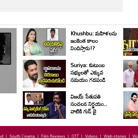
Khushbu: మహిళలను
ఇంకెంత కాలం
నిందిస్తారు!?
Suriya: కుటుంబ
సభ్యులతో ఎక్కువ
సమయం గడపండి
విజయ్ సేతుపతి
సంచలన నిర్ణయం..
వాటికి గుడ్ బై
od
South Cinema
Film Reviews
OTT
Videos
Web-stories
Vir