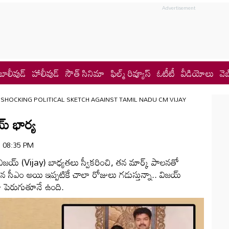
బాలీవుడ్
హాలీవుడ్
సౌత్ సినిమా
ఫిల్మ్ రివ్యూస్
ఓటీటీ
వీడియోలు
వెబ
 SHOCKING POLITICAL SKETCH AGAINST TAMIL NADU CM VIJAY
య్ భార్య
 | 08:35 PM
జయ్ (Vijay) బాధ్యతలు స్వీకరించి, తన మార్క్ పాలనతో
సీఎం అయి ఇప్పటికే చాలా రోజులు గడుస్తున్నా.. విజయ్
కూ పెరుగుతూనే ఉంది.