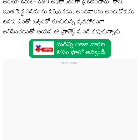
అంటూ కమల్- రజనీ అధికారికంగా ప్రకటించారు. కానీ,
ఇంత పెద్ద సినిమాను నిర్మించడం, అంచనాలను అందుకోవడం
తనకు ఎంతో ఒత్తిడితో కూడుకున్న వ్యవహారంగా
అనిపించడంతో ఆయన ఈ ప్రాజెక్ట్ నుండి తప్పుకున్నాడు.