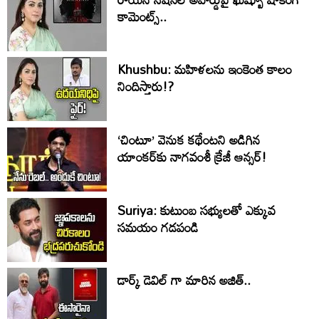
కామెంట్స్..
Khushbu: మహిళలను ఇంకెంత కాలం
నిందిస్తారు!?
‘చింటూ’ వెనుక కథేంటని అడిగిన
యాంకర్‌కు నాగవంశీ క్రేజీ ఆన్సర్!
Suriya: కుటుంబ సభ్యులతో ఎక్కువ
సమయం గడపండి
డార్క్ డెవిల్ గా మారిన అజిత్..