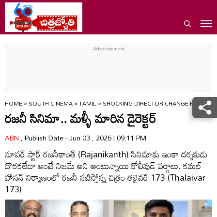
HOME
»
SOUTH CINEMA
»
TAMIL
»
SHOCKING DIRECTOR CHANGE FOR RAJI
రజనీ సినిమా.. మళ్ళీ మారిన డైరెక్టర్
ABN
, Publish Date - Jun 03 , 2026 | 09:11 PM
సూపర్ స్టార్ రజనీకాంత్ (Rajanikanth) సినిమాకు ఇంకా దర్శకుడు
దొరకలేదా అంటే నిజమే అని అంటున్నాయి కోలీవుడ్ వర్గాలు. కమల్
హాసన్ నిర్మాణంలో రజనీ నటిస్తోన్న చిత్రం తలైవర్ 173 (Thalaivar
173)