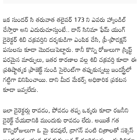
ఇక సుందర్ సి తరువాత తలైవర్ 173 ని ఎవరు హ్యాండిల్
చేస్తారా అని ఎదురుచూస్తుంటే.. డాన్ సినిమా ఫేమ్ యంగ్
డైరెక్టర్ శిబి చక్రవర్తిని దర్శకుడిగా ఎంపిక చేసి, ప్రీ-ప్రొడక్షన్
పనులను కూడా మొదలుపెట్టారు. కానీ కొన్ని రోజులుగా స్క్రిప్ట్
పరమైన మార్పులు, ఇతర కారణాల వల్ల శిబి చక్రవర్తి కూడా ఈ
ప్రతిష్టాత్మక ప్రాజెక్ట్ నుండి సైలెంట్‌గా తప్పుకున్నట్లు ఇండస్ట్రీలో
గట్టిగా వినిపించాయి. దాని మీద మేకర్స్ అధికారిక ప్రకటన
కూడా ఇవ్వలేదు.
ఇలా డైరెక్టర్లు రావడం, పోవడం తప్ప ఒక్కరు కూడా రజనీని
డైరెక్ట్ చేయడానికి ముందుకు రావడం లేదు. అయితే గత
కొన్నిరోజులుగా ఓ మై కడవులే, డ్రాగన్ వంటి చిత్రాలతో సక్సెస్
అందుకున్న యువ దర్శకుడు అశ్వత్ మారిముత్తు .. ఈ సినిమా