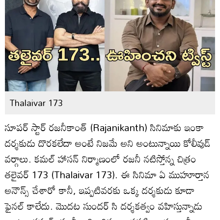
Thalaivar 173
సూపర్ స్టార్ రజనీకాంత్ (Rajanikanth) సినిమాకు ఇంకా
దర్శకుడు దొరకలేదా అంటే నిజమే అని అంటున్నాయి కోలీవుడ్
వర్గాలు. కమల్ హాసన్ నిర్మాణంలో రజనీ నటిస్తోన్న చిత్రం
తలైవర్ 173 (Thalaivar 173). ఈ సినిమా ఏ ముహూర్తాన
అనౌన్స్ చేశారో కానీ, ఇప్పటివరకు ఒక్క దర్శకుడు కూడా
ఫైనల్ కాలేదు. మొదట సుందర్ సి దర్శకత్వం వహిస్తున్నాడు