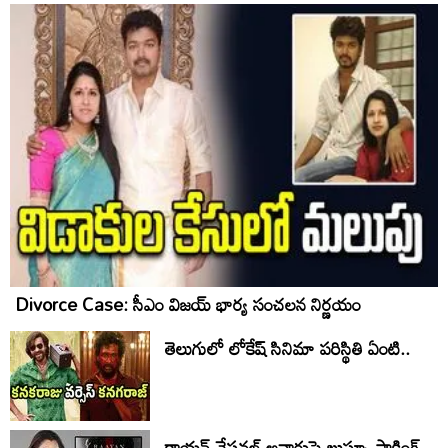
Divorce Case: సీఎం విజయ్ భార్య సంచలన నిర్ణయం
తెలుగులో లోకేష్ సినిమా పరిస్థితి ఏంటి..
రాయన్ నేషనల్ అవార్డుపై ఖుష్బూ షాకింగ్