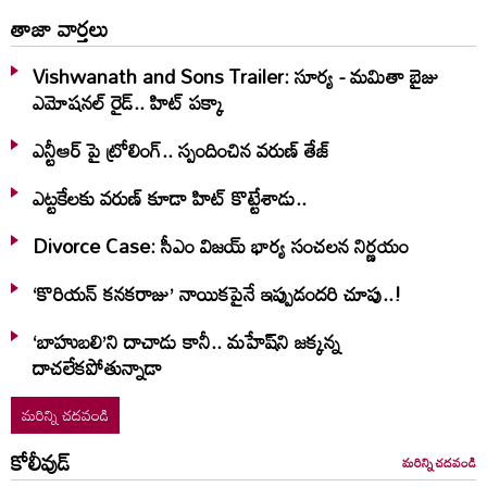
తాజా వార్తలు
Vishwanath and Sons Trailer: సూర్య - మమితా బైజు
ఎమోషనల్ రైడ్.. హిట్ పక్కా
ఎన్టీఆర్ పై ట్రోలింగ్.. స్పందించిన వరుణ్ తేజ్
ఎట్టకేలకు వరుణ్ కూడా హిట్ కొట్టేశాడు..
Divorce Case: సీఎం విజయ్ భార్య సంచలన నిర్ణయం
‘కొరియన్ కనకరాజు’ నాయికపైనే ఇప్పుడందరి చూపు..!
‘బాహుబలి’ని దాచాడు కానీ.. మహేష్‌ని జక్కన్న
దాచలేకపోతున్నాడా
మరిన్ని చదవండి
కోలీవుడ్
మరిన్ని చదవండి