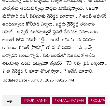
బాధ్యతలు అందుకున్నట్లు వార్తలు వినిపిస్తున్నాయి. నిజంగా
మరోసారి రజనీ సినిమాకు డైరెక్టర్ మారాడా.. ? అంటే అవుననే
అంటున్నాయి కోలీవుడ్ వర్గాలు. ఇద్దరు డైరెక్టర్ల తరువాత
కమల్.. అశ్వత్ మారిముత్తునే ఫైనల్ చేసినట్లు సమాచారం.
అయితే శిబిని వదిలేసినట్లేనా అంటే కాదంట. ఈ సినిమా
కాకుండా కమల్ ప్రొడక్షన్ లో మరో సినిమా చేసే ఛాన్స్
ఇచ్చారని అంటున్నారు. మరి ఇందులో నిజమెంత అనేది
తెలియాల్సి ఉంది. ఇప్పుడైనా తలైవర్ 173 సెట్స్ పైకి వెళ్తుందా..
? ఈ డైరెక్టర్ ని కూడా తొలగిస్తారా.. ? అనేది చూడాలి.
Updated Date - Jun 03 , 2026 | 09:25 PM
#RAJINIKANTH
#KAMAL HAASAN
#KOLLYWO
Tags