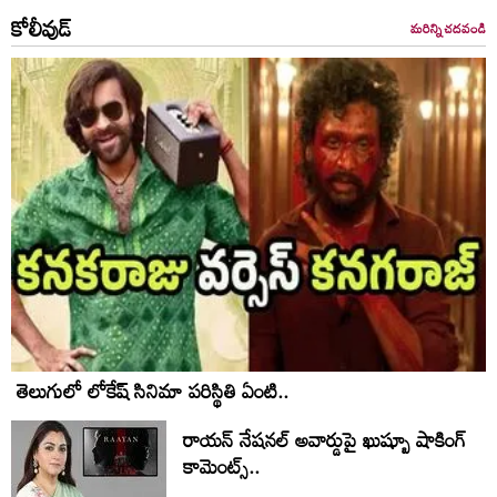
కోలీవుడ్
మరిన్ని చదవండి
తెలుగులో లోకేష్ సినిమా పరిస్థితి ఏంటి..
రాయన్ నేషనల్ అవార్డుపై ఖుష్బూ షాకింగ్
కామెంట్స్..