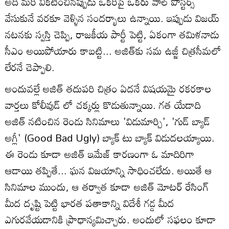
అది మరీ వికటించినప్పుడు ఒకరిపై ఒకరు వాల్ పోస్టర్స్
వేసుకునే వరకూ వెళ్ళిన సందర్భాలు ఉన్నాయి. ఇప్పుడు విజయ్‌
నటనకు స్వస్తి చెప్పి, రాజకీయ పార్టీ పెట్టి, ఏకంగా తమిళనాడు
సీఎం అయిపోయారు కాబట్టి... అజిత్‌కు సమ ఉజ్జీ చిత్రసీమలో
లేరనే చెప్పాలి.
అందువల్లే అజిత్‌ తదుపరి చిత్రం ఏదనే విషయమై రకరకాల
వార్తలు కోలీవుడ్ లో చక్కర్లు కొడుతున్నాయి. గత యేడాది
అజిత్‌ నటించిన రెండు సినిమాలు 'విడుమార్చి', 'గుడ్ బ్యాడ్‌
అగ్లీ' (Good Bad Ugly) బ్యాక్‌ టు బ్యాక్ విడుదలయ్యాయి.
ఈ రెండు కూడా అజిత్‌ ఇమేజ్‌ కారణంగా ఓ మాదిరిగా
ఆడాయి తప్పితే... ఘన విజయాన్ని సాధించలేదు. అయితే ఆ
సినిమాల ముందు, ఆ తర్వాత కూడా అజిత్‌ మోటర్ రేసింగ్‌
మీద దృష్టి పెట్టి భారత పతాకాన్ని విదేశీ గడ్డ మీద
ఎగురవేయడానికి ప్రాధాన్యమిచ్చారు. అందులో సఫలం కూడా