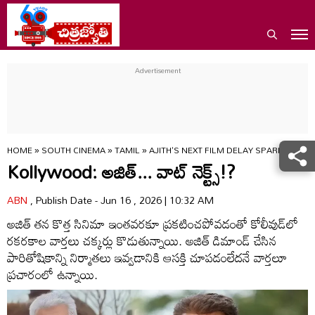
HOME
»
SOUTH CINEMA
»
TAMIL
»
AJITH'S NEXT FILM DELAY SPARKS SA
Kollywood: అజిత్‌... వాట్ నెక్ట్స్!?
ABN
, Publish Date - Jun 16 , 2026 | 10:32 AM
అజిత్‌ తన కొత్త సినిమా ఇంతవరకూ ప్రకటించపోవడంతో కోలీవుడ్‌లో
రకరకాల వార్తలు చక్కర్లు కొడుతున్నాయి. అజిత్‌ డిమాండ్‌ చేసిన
పారితోషికాన్ని నిర్మాతలు ఇవ్వడానికి ఆసక్తి చూపడంలేదనే వార్తలూ
ప్రచారంలో ఉన్నాయి.