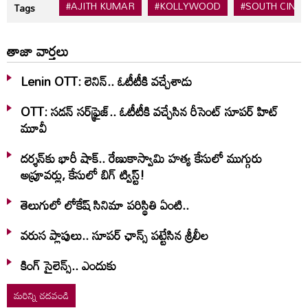
#AJITH KUMAR
#KOLLYWOOD
#SOUTH CINE
Tags
తాజా వార్తలు
Lenin OTT: లెనిన్.. ఓటీటీకి వ‌చ్చేశాడు
OTT: స‌డ‌న్ స‌ర్‌ఫ్రైజ్‌.. ఓటీటీకి వ‌చ్చేసిన రీసెంట్ సూప‌ర్ హిట్
మూవీ
దర్శన్‌కు భారీ షాక్.. రేణుకాస్వామి హత్య కేసులో ముగ్గురు
అప్రూవర్లు, కేసులో బిగ్ ట్విస్ట్!
తెలుగులో లోకేష్ సినిమా పరిస్థితి ఏంటి..
వరుస ప్లాపులు.. సూపర్ ఛాన్స్ పట్టేసిన శ్రీలీల
కింగ్ సైలెన్స్.. ఎందుకు
మరిన్ని చదవండి