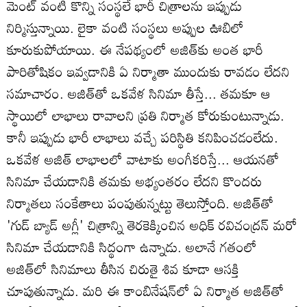
మెంట్ వంటి కొన్ని సంస్థలే భారీ చిత్రాలను ఇప్పుడు
నిర్మిస్తున్నాయి. లైకా వంటి సంస్థలు అప్పుల ఊబిలో
కూరుకుపోయాయి. ఈ నేపథ్యంలో అజిత్‌కు అంత భారీ
పారితోషికం ఇవ్వడానికి ఏ నిర్మాతా ముందుకు రావడం లేదని
సమాచారం. అజిత్‌తో ఒకవేళ సినిమా తీస్తే... తమకూ ఆ
స్థాయిలో లాభాలు రావాలని ప్రతి నిర్మాత కోరుకుంటున్నాడు.
కానీ ఇప్పుడు భారీ లాభాలు వచ్చే పరిస్థితి కనిపించడంలేదు.
ఒకవేళ అజిత్‌ లాభాలలో వాటాకు అంగీకరిస్తే... ఆయనతో
సినిమా చేయడానికి తమకు అభ్యంతరం లేదని కొందరు
నిర్మాతలు సంకేతాలు పంపుతున్నట్టు తెలుస్తోంది. అజిత్‌తో
'గుడ్‌ బ్యాడ్‌ అగ్లీ' చిత్రాన్ని తెరకెక్కించిన అధిక్‌ రవిచంద్రన్ మరో
సినిమా చేయడానికి సిద్థంగా ఉన్నాడు. అలానే గతంలో
అజిత్‌లో సినిమాలు తీసిన చిరుతై శివ కూడా ఆసక్తి
చూపుతున్నాడు. మరి ఈ కాంబినేషన్‌లో ఏ నిర్మాత అజిత్‌తో