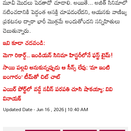
మూవీ మొదలు పెడతాడో చూడాలి. అయితే... అజిత్‌ సినిమాలో
నటించడానికి పెద్దంత ఆసక్తి చూపడంలేదని, ఆయనకు వాణిజ్య
ప్రకటనల ద్వారా భారీ మొత్తమే అందుతోందని సన్నిహితులు
చెబుతున్నారు.
ఇవి కూడా చదవండి:
మెగా రికార్డ్.. ఇండియన్ సినిమా హిస్టరీలోనే ఫస్ట్ టైమ్!
సాయి పల్లవి అనుకున్నప్పుడు ఆ సీన్స్ లేవు: ‘మా ఇంటి
బంగారం’ టీమ్‌తో చిట్ చాట్
ఎయిర్ పోర్ట్‌లో వడ్డే నవీన్ పరపతి చూసి షాకయ్యా: వివి
వినాయక్
Updated Date - Jun 16 , 2026 | 10:40 AM