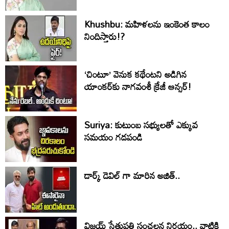
Khushbu: మహిళలను ఇంకెంత కాలం
నిందిస్తారు!?
‘చింటూ’ వెనుక కథేంటని అడిగిన
యాంకర్‌కు నాగవంశీ క్రేజీ ఆన్సర్!
Suriya: కుటుంబ సభ్యులతో ఎక్కువ
సమయం గడపండి
డార్క్ డెవిల్ గా మారిన అజిత్..
విజయ్ సేతుపతి సంచలన నిర్ణయం.. వాటికి