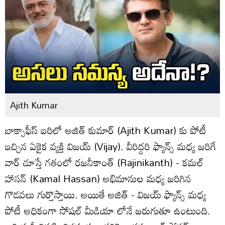
Ajith Kumar
బాక్సాఫీస్ బరిలో అజిత్‌ కుమార్‌ (Ajith Kumar) కు పోటీ
ఇచ్చిన ఏకైక వ్యక్తి విజయ్‌ (Vijay). వీరిద్దరి ఫ్యాన్స్ మధ్య జరిగే
వార్‌ చూస్తే గతంలో రజనీకాంత్‌ (Rajinikanth) - కమల్
హాసన్ (Kamal Hassan) అభిమానుల మధ్య జరిగిన
గొడవలు గుర్తొస్తాయి. అయితే అజిత్ - విజయ్‌ ఫ్యాన్స్ మధ్య
పోటీ అధికంగా సోషల్ మీడియా లోనే జరుగుతూ ఉంటుంది.