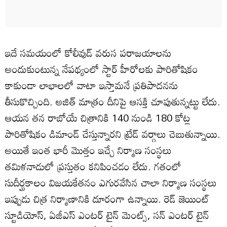
ఇదే సమయంలో కోలీవుడ్ వరుస పరాజయాలను
అందుకుంటున్న నేపథ్యంలో స్టార్ హీరోలకు పారితోషికం
కాకుండా లాభాలలో వాటా ఇస్తామనే ప్రతిపాదనను
తీసుకొచ్చింది. అజిత్‌ మాత్రం దీనిపై ఆసక్తి చూపుతున్నట్టు లేదు.
ఆయన తన రాబోయే చిత్రానికి 140 నుండి 180 కోట్ల
పారితోషికం డిమాండ్‌ చేస్తున్నారని ట్రేడ్‌ వర్గాలు చెబుతున్నాయి.
అయితే ఇంత భారీ మొత్తం ఇచ్చే నిర్మాణ సంస్థలు
తమిళనాడులో ప్రస్తుతం కనిపించడం లేదు. గతంలో
సుదీర్ఘకాలం విజయకేతనం ఎగురవేసిన చాలా నిర్మాణ సంస్థలు
ఇప్పుడు చిత్ర నిర్మాణానికి దూరంగా ఉన్నాయి. రెడ్ జెయింట్‌
స్టూడియోస్, ఏజీఎస్‌ ఎంటర్ టైన్ మెంట్స్, సన్ ఎంటర్ టైన్‌