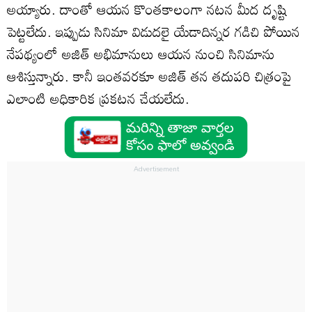
అయ్యారు. దాంతో ఆయన కొంతకాలంగా నటన మీద దృష్టి
పెట్టలేదు. ఇప్పుడు సినిమా విడుదలై యేడాదిన్నర గడిచి పోయిన
నేపథ్యంలో అజిత్‌ అభిమానులు ఆయన నుంచి సినిమాను
ఆశిస్తున్నారు. కానీ ఇంతవరకూ అజిత్‌ తన తదుపరి చిత్రంపై
ఎలాంటి అధికారిక ప్రకటన చేయలేదు.