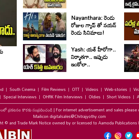
Nayanthara: రెండు
రోజుల గ్యాప్ తో నయన్
రెండు సినిమాలు!
Yash: యశ్ హీరోగా..
రు
నిర్మాతగా.. ఇప్పుడు
ఇంకోలా..
od
South Cinema
Film Reviews
OTT
Videos
Web-stories
Vir
Special Interviews
OHRK Film Interviews
Oldies
Short Videos
A
లంలో ప్రకటనల కొరకు సంప్రదించండి
|
For internet advertisement and sales please 
Mailicon digitalsales@Chitrajyothy.com
ht © and Trade Mark Notice owned by or licensed to Aamoda Publications 