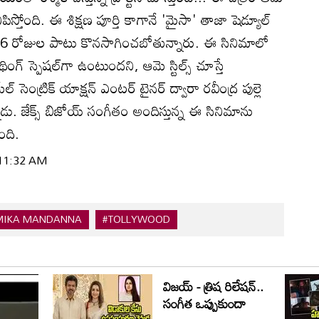
దనిపిస్తోంది. ఈ శిక్షణ పూర్తి కాగానే 'మైసా' తాజా షెడ్యూల్‌
 16 రోజుల పాటు కొనసాగించబోతున్నారు. ఈ సినిమాలో
ంగ్‌ స్పెషల్‌గా ఉంటుందని, ఆమె స్టిల్స్ చూస్తే
 సెంట్రిక్‌ యాక్షన్‌ ఎంటర్ టైనర్‌ ద్వారా రవీంద్ర పుల్లె
. జేక్స్ బిజోయ్‌ సంగీతం అందిస్తున్న ఈ సినిమాను
ోంది.
 11:32 AM
MIKA MANDANNA
#TOLLYWOOD
విజయ్ - త్రిష రిలేషన్..
సంగీత ఒప్పుకుందా