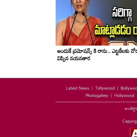
అందుకే ప్రమోషన్స్ కి రాను.. ఎట్టకేలకు నో
విప్పిన నయనతార
Latest News
Tollywood
Bollywo
Photogallery
Hollywood
అంతర్జా
Copyrig