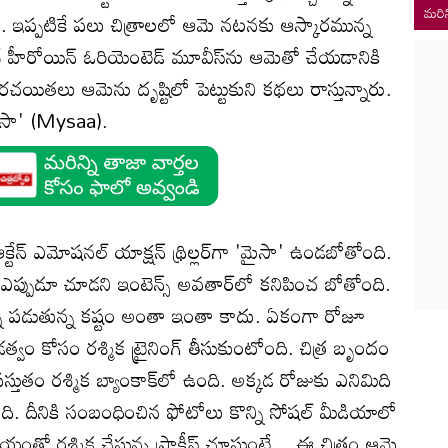
మరిన
. ఇప్పటికే పలు చిత్రాలలో ఆమె నటనకు ఆస్కారమున్న
ానే హీరోయిన్‌ ఓరియెంటెడ్‌ మూవీస్‌ను ఆమెతో చేయడానికి
 రచయితలు ఆమెను దృష్టిలో పెట్టుకుని కథలు రాస్తున్నారు.
మైసా' (Mysaa).
ఆక్టేన్ ఎమోషనల్ యాక్షన్ థ్రిల్లర్‌గా 'మైసా' ఉండబోతోంది.
ప్పుడూ చూడని ఇంటెన్స్ అవతార్‌లో కనిపించ బోతోంది.
న పడుతున్న కష్టం అంతా ఇంతా కాదు. ఏకంగా రోజూ
వం కోసం రశ్మిక ట్రైనింగ్‌ తీసుకుంటోంది. చిత్ర బృందం
్తుతం రశ్మిక బ్యాంకాక్‌లో ఉంది. అక్కడ రోజుకు ఎనిమిది
ది. దీనికి సంబంధించిన ఫోటోలు కొన్ని సోషల్ మీడియాలో
ాయంతో రశ్మిక చేస్తున్న ప్రాక్టీస్‌ చూస్తుంటే... ఈ చిత్రం ఆమె