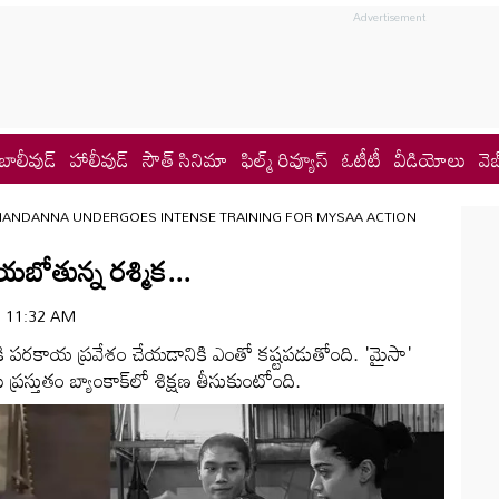
బాలీవుడ్
హాలీవుడ్
సౌత్ సినిమా
ఫిల్మ్ రివ్యూస్
ఓటీటీ
వీడియోలు
వెబ
MANDANNA UNDERGOES INTENSE TRAINING FOR MYSAA ACTION
ేయబోతున్న రశ్మిక...
 | 11:32 AM
రలోకి పరకాయ ప్రవేశం చేయడానికి ఎంతో కష్టపడుతోంది. 'మైసా'
ప్రస్తుతం బ్యాంకాక్‌లో శిక్షణ తీసుకుంటోంది.