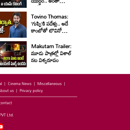
యుద్ధం.. అంతా
రక్తపాతం
Tovino Thomas:
‘గుప్పి’కి పదేళ్లు.. అదే
కాంబోతో టొవినో
థామస్‌ కొత్త సినిమా
Makutam Trailer:
మూడు పాత్రల్లో విశాల్
నట విశ్వరూపం
al
Cinema News
Miscellaneous
bout us
Privacy policy
contact
PVT Ltd.