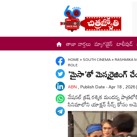
తాజా వార్తలు
మ్యాగజైన్
టాలీవుడ్
HOME
»
SOUTH CINEMA
»
RASHMIKA 
ROLE
'మైసా'తో మెస్మరైజింగ్‌ చ
ABN
, Publish Date - Apr 18 , 2026
నేషనల్‌ క్రష్‌ రశ్మిక మందన్న పాత్
సినిమాలోని యాక్షన్ సీన్స్ కోసం ఆమె 