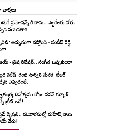
 వార్తలు
దుకే ప్రమోషన్స్ కి రాను.. ఎట్టకేలకు నోరు
ిప్పిన నయనతార
్పిరిట్’ అద్భుతంగా వస్తోంది - సందీప్ రెడ్డి
ంగా
జయ్ - త్రిష రిలేషన్.. సంగీత ఒప్పుకుందా
్లరి నరేష్ ‘రంభ ఊర్వశి మేనక’ టీజర్
్చేది ఎప్పుడంటే..
వాతంత్య్ర దినోత్సవం రోజు పవన్ కళ్యాణ్
్చే ట్రీట్ ఇదే!
్త్‌‌డే స్పెషల్.. నటవారసుల్లో మహేష్ బాబు
థాయే వేరు!