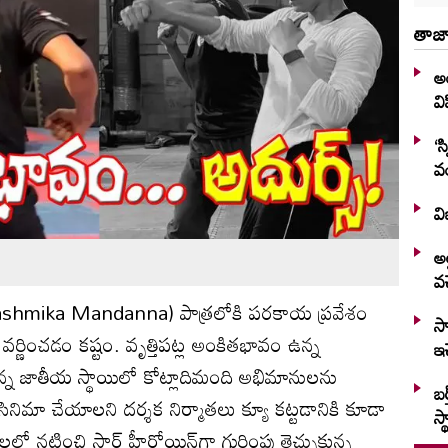
తాజా
అం
వ
‘స
వ
వి
అల
వచ
న (Rashmika Mandanna) పాత్రలోకి పరకాయ ప్రవేశం
స్
ో వర్ణించడం కష్టం. వృత్తిపట్ల అంకితభావం ఉన్న
ఇచ
్న జాతీయ స్థాయిలో కోట్లాదిమంది అభిమానులను
బర
ినిమా చేయాలని దర్శక నిర్మాతలు క్యూ కట్టడానికి కూడా
స్
ో నటించి స్టార్ హీరోయిన్‌గా గుర్తింపు తెచ్చుకున్న