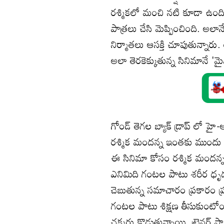
రశ్మికలో మంచి నటి కూడా ఉంది
పాత్రలు చేసి మెప్పించింది. అల
నిర్మాతలు ఆసక్తి చూపుతున్నారు.
అలా తెరకెక్కుతున్న సినిమానే '
గోండ్ తెగల బ్యాక్ డ్రాప్ లో హై-
రశ్మిక మందన్న ఇంతకు ముందు ఎ
ఈ సినిమా కోసం రశ్మిక మందన్
ఎనిమిది గంటల పాటు శరీర ధృడత్
చెబుతున్న సమాచారం ప్రకారం ప్రస
గంటల పాటు శిక్షణ తీసుకుంటోం
చక్కర్లు కొడుతున్నాయి. ట్రైనర్‌ స