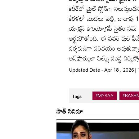
కెరీర్‌లో మైల్ స్టోన్‌గా నిలుస్తుం
కేరళలో మొదలు పెట్టి, దాదాపు
యాక్షన్‌ కొరియోగ్రఫీ సైతం సమ్ థి
అర్థమౌతోంది. ఈ పవర్ ఫుల్‌ ఫీమేల్‌
దర్శకుడిగా పరిచయం అవుతున్నాడు
అన్‌ఫార్ములా ఫిల్మ్స్‌ సంస్థ నిర్మిస్త
Updated Date - Apr 18 , 2026 |
#MYSAA
#RASH
Tags
సౌత్ సినిమా