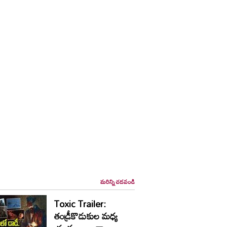
మరిన్ని చదవండి
Toxic Trailer:
తండ్రీకొడుకుల మధ్య