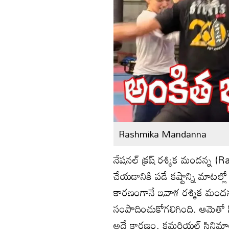
Rashmika Mandanna
నేషనల్‌ క్రష్‌ రశ్మిక మందన్
చేయడానికి పడే కష్టాన్ని మాటల్ల
కారణంగానే ఇవాళ రశ్మిక మందన
సంపాదించుకోగలిగింది. ఆమెతో స
అదే కారణం. కమర్షియల్‌ సినిమాలల