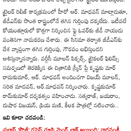
ట్రైలర్ రిలీజ్ కార్యక్రమంలో హీరో ఆర్. మాధవన్ మాట్లాడుతూ,
జీడీఎన్‌కు సొంత రాష్ట్రంలోనే తగిన గుర్తింపు దక్కలేదు. ఇటీవలే
కోయంత్తూరులో కొత్తగా నిర్మించిన ఫ్లై ఓవర్‌కు జీడీ నాయుడు
వంతెనగా నామకరణ చేశారు. ఈ సినిమా తర్వాత జీడీఎన్‌కు
దేశ వ్యాప్తంగా తగిన గుర్తింపు, గౌరవం లభిస్తుందని
ఆశిస్తున్నానన్నారు. వర్గీసీ మూలన్ పిక్చర్స్, ట్రైకలర్ ఫిలిమ్స్
సమర్పణలో తెరకెక్కిన ఈ చిత్రానికి స్క్రీన్ ప్లే కృష్ణకు మార్
రామకుమార్, ఆర్. మాధవన్ అందించ‌గా విజయ్ మూలన్,
సరిత మాదవన్, ఆర్.మాధవన్ నిర్మించారు. కృష్ణకుమార్
రామ్‌కుమార్ దర్శకత్వం వ‌హించాడు. సత్యరాజ్, జయరాం,
దుషార విజయన్, ప్రియ మణి, కీల‌క పాత్ర‌ల్లో న‌టించారు..
ఇవి కూడా చదవండి:
ప్రభాస్ ‘ఫౌజీ’ రషెస్ చూసి మైండ్ బ్లాక్ అయింది: నాగవంశీ