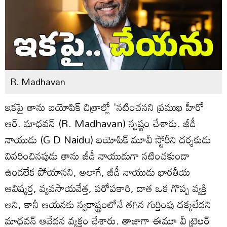
R. Madhavan
ఇకపై తాను బయోపిక్ చిత్రాల్లో 'నటించనని ప్రముఖ హీరో
ఆర్. మాధవన్ (R. Madhavan) స్పష్టం చేశారు. జీడీ
నాయుడు (G D Naidu) బయోపిక్ మూవీ స్టోరీని దర్శకుడు
వివరించినపుడు తాను జీడీ నాయుడుగా నటించకుండా
ఉండలేక పోయానని, అలాగే, జీడీ నాయుడు భారతీయ
ఆవిష్కర్త, వ్యవసాయవేత్త, పరోపకారి, దాత ఒక గొప్ప వ్యక్తి
అని, కానీ ఆయనకు స్వరాష్ట్రంలోనే తగిన గుర్తింపు దక్కలేదని
మాధవన్ ఆవేదన వ్యక్తం చేశారు. తాజాగా ఈమూ వీ ట్రైల‌ర్