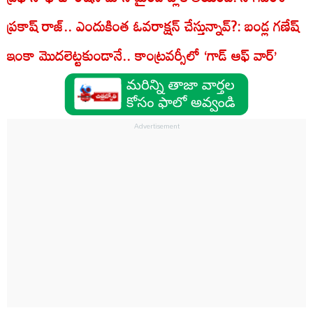
ప్రకాష్ రాజ్.. ఎందుకింత ఓవరాక్షన్ చేస్తున్నావ్?: బండ్ల గణేష్
ఇంకా మొదలెట్టకుండానే.. కాంట్రవర్సీలో ‘గాడ్ ఆఫ్ వార్’