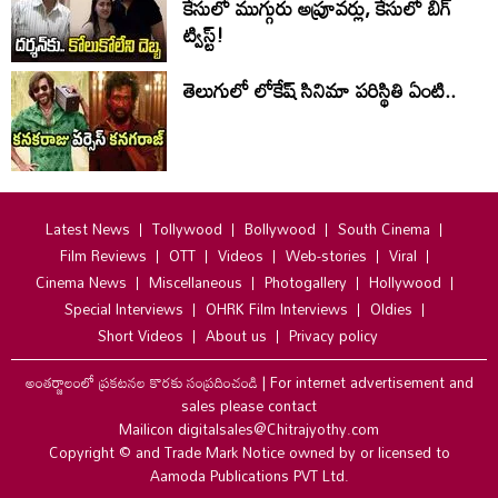
కేసులో ముగ్గురు అప్రూవర్లు, కేసులో బిగ్
ట్విస్ట్!
తెలుగులో లోకేష్ సినిమా పరిస్థితి ఏంటి..
Latest News
Tollywood
Bollywood
South Cinema
Film Reviews
OTT
Videos
Web-stories
Viral
Cinema News
Miscellaneous
Photogallery
Hollywood
Special Interviews
OHRK Film Interviews
Oldies
Short Videos
About us
Privacy policy
అంతర్జాలంలో ప్రకటనల కొరకు సంప్రదించండి
|
For internet advertisement and
sales please contact
Mailicon digitalsales@Chitrajyothy.com
Copyright © and Trade Mark Notice owned by or licensed to
Aamoda Publications PVT Ltd.