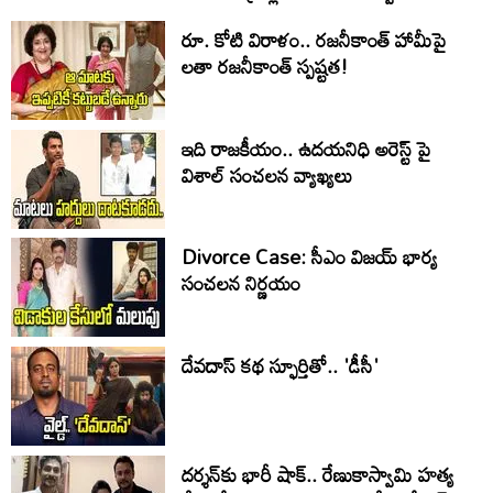
రూ. కోటి విరాళం.. రజనీకాంత్ హామీపై
లతా రజనీకాంత్ స్పష్టత!
ఇది రాజకీయం.. ఉదయనిధి అరెస్ట్ పై
విశాల్ సంచలన వ్యాఖ్యలు
Divorce Case: సీఎం విజయ్ భార్య
సంచలన నిర్ణయం
దేవదాస్ కథ స్ఫూర్తితో.. 'డీసీ'
దర్శన్‌కు భారీ షాక్.. రేణుకాస్వామి హత్య