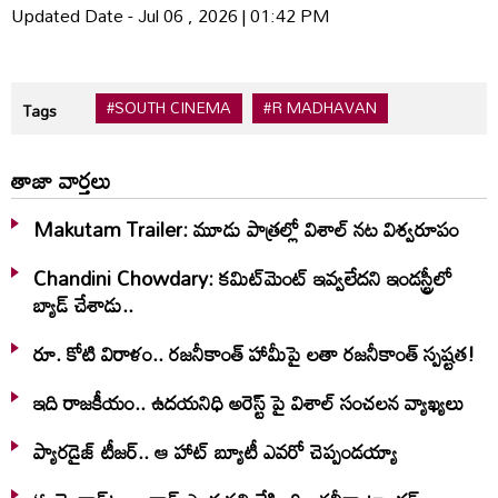
Updated Date - Jul 06 , 2026 | 01:42 PM
#SOUTH CINEMA
#R MADHAVAN
Tags
తాజా వార్తలు
Makutam Trailer: మూడు పాత్రల్లో విశాల్ నట విశ్వరూపం
Chandini Chowdary: కమిట్‌మెంట్ ఇవ్వలేదని ఇండస్ట్రీలో
బ్యాడ్ చేశాడు..
రూ. కోటి విరాళం.. రజనీకాంత్ హామీపై లతా రజనీకాంత్ స్పష్టత!
ఇది రాజకీయం.. ఉదయనిధి అరెస్ట్ పై విశాల్ సంచలన వ్యాఖ్యలు
ప్యారడైజ్ టీజర్.. ఆ హాట్ బ్యూటీ ఎవరో చెప్పండయ్యా