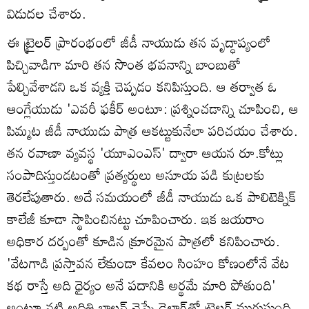
విడుద‌ల చేశారు.
ఈ ట్రైలర్ ప్రారంభంలో జీడీ నాయుడు తన వృద్ధాప్యంలో
పిచ్చివాడిగా మారి తన సొంత భవనాన్ని బాంబుతో
పేల్చివేశాడని ఒక వ్యక్తి చెప్పడం కనిపిస్తుంది. ఆ తర్వాత ఓ
ఆంగ్లేయుడు 'ఎవరీ ఫకీర్ అంటూ: ప్రశ్నించడాన్ని చూపించి, ఆ
పిమ్మట జీడీ నాయుడు పాత్ర ఆకట్టుకునేలా పరిచయం చేశారు.
తన రవాణా వ్యవస్థ 'యూఎంఎస్' ద్వారా ఆయన రూ.కోట్లు
సంపాదిస్తుండటంతో ప్రత్యర్థులు అసూయ పడి కుట్రలకు
తెరలేపుతారు. అదే సమయంలో జీడీ నాయుడు ఒక పాలిటెక్నిక్
కాలేజీ కూడా స్థాపించినట్టు చూపించారు. ఇక జయరాం
అధికార దర్పంతో కూడిన క్రూరమైన పాత్రలో కనిపించారు.
'వేటగాడి ప్రస్తావన లేకుండా కేవలం సింహం కోణంలోనే వేట
కథ రాస్తే అది ధైర్యం అనే పదానికి అర్థమే మారి పోతుంది'
అంటూ నటి అదితి బాలన్ చెప్పే డైలాగ్‌తో ట్రైలర్ ముగుస్తుంది.