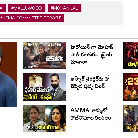
A
#MALLUWOOD
#MOHAN LAL
#HEMA COMMITTEE REPORT
హీరోయిన్ గా మోహన్
లాల్ కూతురు.. ట్రైలర్
చూశారా
ఆస్కార్ డైరెక్టర్‌కు నో
చెప్పిన పుష్ప విలన్
AMMA: అమ్మలో
రాజీనామాల కలకలం