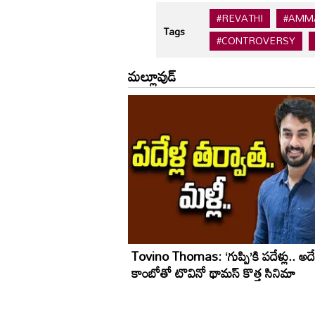
#REVATHI
#AMM
Tags
#CONTROVERSY
మల్లూవుడ్
Tovino Thomas: ‘గుప్పి’కి పదేళ్లు.. అదే
కాంబోతో టొవినో థామస్‌ కొత్త సినిమా