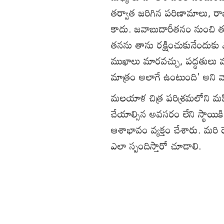
తర్వాత జరిగిన పరిణామాలు, రాజ
కాదు. జవాబుదారీతనం నుంచి తప
తనను తాను రక్షించుకునేందుకు ఎ
ముఖాలు మారవచ్చు, పద్ధతులు 
మాత్రం అలాగే ఉంటుంది' అని వార
మలయాళ చిత్ర పరిశ్రమలోని మహ
చేయాల్సిన అవసరం లేని స్థాయ
ఆశాభావం వ్యక్తం చేశారు. మర
ఎలా స్పందిస్తారో చూడాలి.