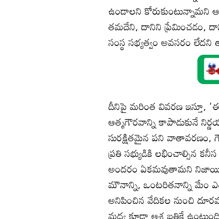
ఉండాలని కోరుకుంటున్నామని ఆ 
తమదేని, దానిని ప్రేమించడం,
సంస్థ సభ్యత్వం అవసరం లేదని తామ
దీనిపై మరింత వివరణ ఇస్తూ,
ఆత్మగౌరవాన్ని కాపాడుకునే నిర
సురక్షితమైన పని వాతావరణం, 
ప్రతి సభ్యుడికి లభించాల్సిన క
అందరం ఏకమవుతామని నిజాయితీగా
మౌనాన్ని, ఒంటరితనాన్ని మేం ఎద
అనిపించిన వేదికల నుంచి దూ
మధ్య కూడా ఆశ బతికే ఉంటుంది. 