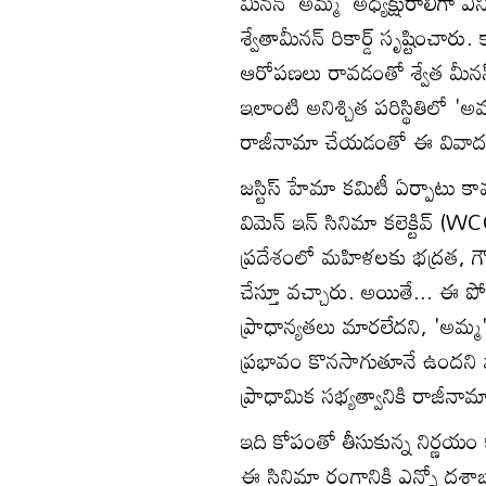
మీనన్ 'అమ్మ' అధ్యక్షురాలిగా ఎ
శ్వేతామీనన్ రికార్డ్ సృష్టించార
ఆరోపణలు రావడంతో శ్వేత మీనన్ 
ఇలాంటి అనిశ్చిత పరిస్థితిలో '
రాజీనామా చేయడంతో ఈ వివాదం తా
జస్టిస్ హేమా కమిటీ ఏర్పాటు కా
విమెన్ ఇన్ సినిమా కలెక్టివ్ 
ప్రదేశంలో మహిళలకు భద్రత, 
చేస్తూ వచ్చారు. అయితే... ఈ 
ప్రాధాన్యతలు మారలేదని, 'అమ్
ప్రభావం కొనసాగుతూనే ఉందని వ
ప్రాధామిక సభ్యత్వానికి రాజీనామ
ఇది కోపంతో తీసుకున్న నిర్ణయం
ఈ సినిమా రంగానికి ఎన్నో దశాబ్