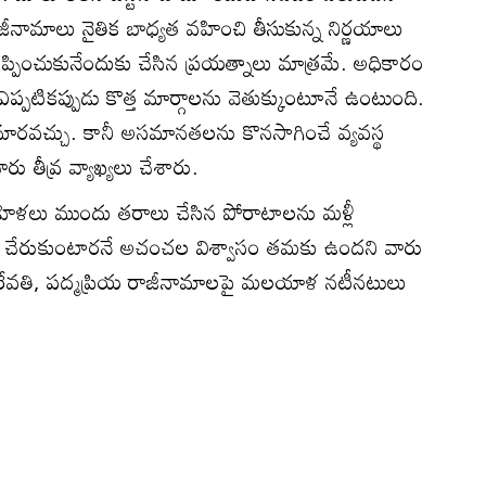
ీనామాలు నైతిక బాధ్యత వహించి తీసుకున్న నిర్ణయాలు
్పించుకునేందుకు చేసిన ప్రయత్నాలు మాత్రమే. అధికారం
ప్పటికప్పుడు కొత్త మార్గాలను వెతుక్కుంటూనే ఉంటుంది.
మారవచ్చు. కానీ అసమానతలను కొనసాగించే వ్యవస్థ
ు తీవ్ర వ్యాఖ్యలు చేశారు.
ిళలు ముందు తరాలు చేసిన పోరాటాలను మళ్లీ
ికి చేరుకుంటారనే అచంచల విశ్వాసం తమకు ఉందని వారు
ి రేవతి, పద్మప్రియ రాజీనామాలపై మలయాళ నటీనటులు