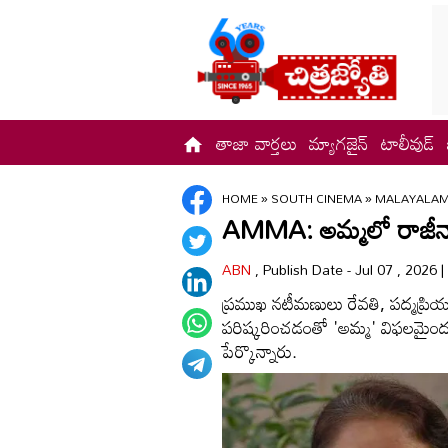
తాజా వార్తలు
మ్యాగజైన్
టాలీవుడ్
HOME
»
SOUTH CINEMA
»
MALAYALA
AMMA: అమ్మలో రాజీ
ABN
, Publish Date - Jul 07 , 2026 
ప్రముఖ నటీమణులు రేవతి, పద్మప్ర
పరిష్కరించడంతో 'అమ్మ' విఫలమైం
పేర్కొన్నారు.