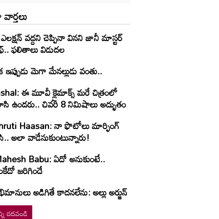
 వార్తలు
 ఎలక్షన్ వద్దని చెప్పినా వినని జానీ మాస్టర్
ఫ్.. ఫలితాలు విడుదల
 ఇప్పుడు మెగా మేనల్లుడు వంతు..
shal: ఈ మూవీ క్లైమాక్స్ మరే చిత్రంలో
ూసి ఉండరు.. చివరి 8 నిమిషాలు అద్భుతం
hruti Haasan: నా ఫొటోలు మార్ఫింగ్
సి.. అలా వాడేసుకుంటున్నారు!
ahesh Babu: ఏదో అనుకుంటే..
కేదో జరిగిందే
ిమానులు అడిగితే కాదనలేను: అల్లు అర్జున్
్ని చదవండి