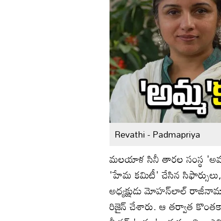
Revathi - Padmapriya
మలయాళ సినీ తారల సంస్థ 'అమ
'హేమ కమిటీ' చేసిన సిఫార్సుల
అధ్యక్షుడు మోహన్‌లాల్ రాజీన
రిజైన్ చేశారు. ఆ తర్వాత కొంతక