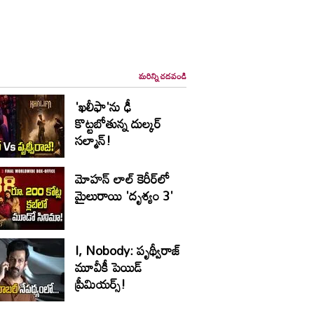
మరిన్ని చదవండి
'ఖలీఫా'ను ఢీ
కొట్టబోతున్న దుల్కర్
సల్మాన్!
మోహన్‌ లాల్‌ కెరీర్‌లో
మైలురాయి 'దృశ్యం 3'
I, Nobody: పృథ్వీరాజ్
మూవీకీ పెయిడ్
ప్రీమియర్స్!