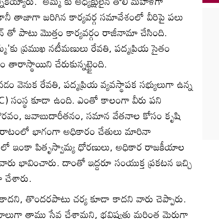
న్నికయ్యారు. 'అమ్మ'కు అధ్యక్షులైన తొలి మహిళగా
ు. కానీ తాజాగా జరిగిన కార్యవర్గ సమావేశంలో వీరిపై పలు
తో పాటు మొత్తం కార్యవర్గం రాజీనామా చేసింది.
అమ్మ'కు ప్రముఖ నటీమణులు రేవతి, పద్మప్రియ సైతం
రాస్థాయిని చేరుకున్నట్టైంది.
వడం వెనుక రేవతి, పద్మప్రియ వ్యవస్థాపక సభ్యులుగా ఉన్న
(WCC) సంస్థ కూడా ఉంది. ఎంతో కాలంగా వీరు పని
గౌరవం, జవాబుదారీతనం, సమాన వేతనాల కోసం కృషి
పోరాటంలో భాగంగా అధికారం చేతులు మారినా
మ'లో ఇంకా పితృస్వామ్య ధోరణులు, అధికార రాజకీయాల
ారు భావించారు. దాంతో ఇద్దరూ సంయుక్త ప్రకటన ఇచ్చి
ా చేశారు.
 కాదని, తొందరపాటు చర్య కూడా కాదని వారు చెప్పారు.
దాలుగా తాము సేవ చేశామని, భవిష్యత్తు మరింత మెరుగ్గా