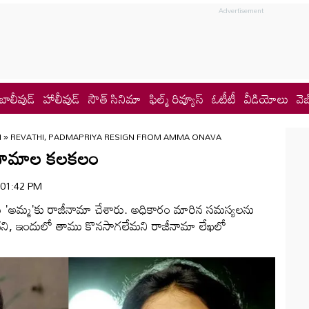
బాలీవుడ్
హాలీవుడ్
సౌత్ సినిమా
ఫిల్మ్ రివ్యూస్
ఓటీటీ
వీడియోలు
వెబ
M
»
REVATHI, PADMAPRIYA RESIGN FROM AMMA ONAVA
నామాల కలకలం
| 01:42 PM
ియ 'అమ్మ'కు రాజీనామా చేశారు. అధికారం మారిన సమస్యలను
దని, ఇందులో తాము కొనసాగలేమని రాజీనామా లేఖలో