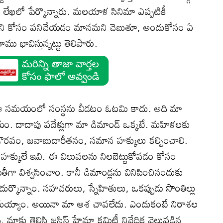
లేఖలో పేర్కొన్నారు. మలయాళ సినిమా ఎప్పటికీ
 దాని కోసం పనిచేయడం మానమని చెబుతూ, అందుకోసం ఏ
ు భావిస్తున్నట్టు తెలిపారు.
 'ఈ సమయంలో సంస్థను వీడటం ఓటమి కాదు. అది మా
్ణయం. దాదాపు పదేళ్లుగా మా డిమాండ్ ఒక్కటే. మహిళలకు
గౌరవం, జవాబుదారీతనం, సమాన హక్కులు కల్పించాలి.
నీస హక్కులే ఇవి. ఈ విలువలను నిలబెట్టుకోవడం కోసం
 విశ్వసించాం. కానీ డిమాండ్లను వినిపించినందుకు
ుర్కొన్నాం. సహచరులు, స్నేహితులు, ఒకప్పుడు సొంతిల్లు
రమయ్యాం. అయినా మా ఆశ చావలేదు. ఎందుకంటే నిరాశల
మాకు తెలిసి జస్టిస్ హేమా కమిటీ నివేదిక వెలువడిన