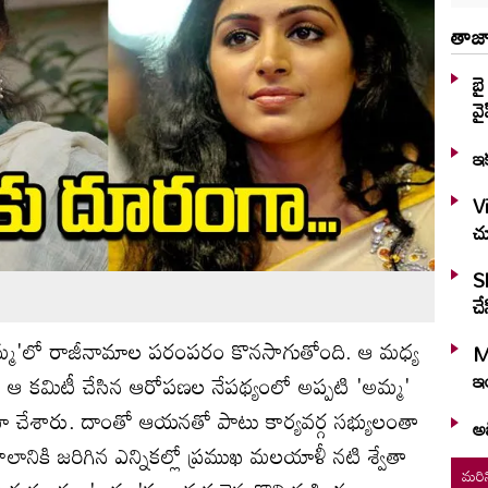
తాజా
బై
వై
ఇక
Vi
చ
S
చే
్మ'లో రాజీనామాల పరంపరం కొనసాగుతోంది. ఆ మధ్య
M
ఇం
ు, ఆ కమిటీ చేసిన ఆరోపణల నేపథ్యంలో అప్పటి 'అమ్మ'
ామా చేశారు. దాంతో ఆయనతో పాటు కార్యవర్గ సభ్యులంతా
అభ
ాలానికి జరిగిన ఎన్నికల్లో ప్రముఖ మలయాళీ నటి శ్వేతా
మరిన