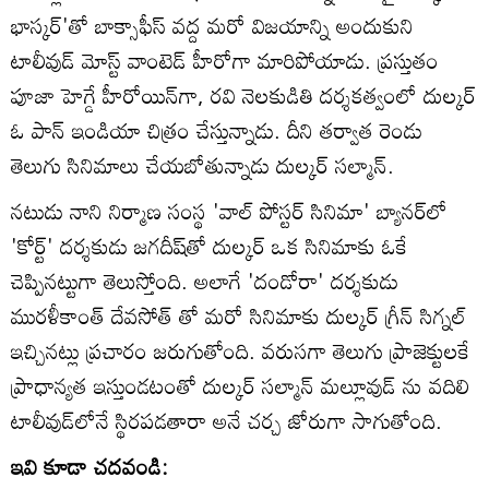
భాస్కర్'తో బాక్సాఫీస్ వద్ద మరో విజయాన్ని అందుకుని
టాలీవుడ్ మోస్ట్ వాంటెడ్ హీరోగా మారిపోయాడు. ప్రస్తుతం
పూజా హెగ్డే హీరోయిన్‌గా, రవి నెలకుడితి దర్శకత్వంలో దుల్కర్‌
ఓ పాన్ ఇండియా చిత్రం చేస్తున్నాడు. దీని తర్వాత రెండు
తెలుగు సినిమాలు చేయబోతున్నాడు దుల్కర్ సల్మాన్‌.
నటుడు నాని నిర్మాణ సంస్థ 'వాల్ పోస్టర్ సినిమా' బ్యానర్‌లో
'కోర్ట్' దర్శకుడు జగదీష్‌తో దుల్కర్‌ ఒక సినిమాకు ఓకే
చెప్పినట్టుగా తెలుస్తోంది. అలాగే 'దండోరా' దర్శకుడు
మురళీకాంత్ దేవసోత్ తో మరో సినిమాకు దుల్కర్ గ్రీన్ సిగ్నల్
ఇచ్చినట్లు ప్రచారం జరుగుతోంది. వరుసగా తెలుగు ప్రాజెక్టులకే
ప్రాధాన్యత ఇస్తుండటంతో దుల్కర్ సల్మాన్ మల్లూవుడ్ ను వదిలి
టాలీవుడ్‌లోనే స్థిరపడతారా అనే చర్చ జోరుగా సాగుతోంది.
ఇవి కూడా చదవండి: