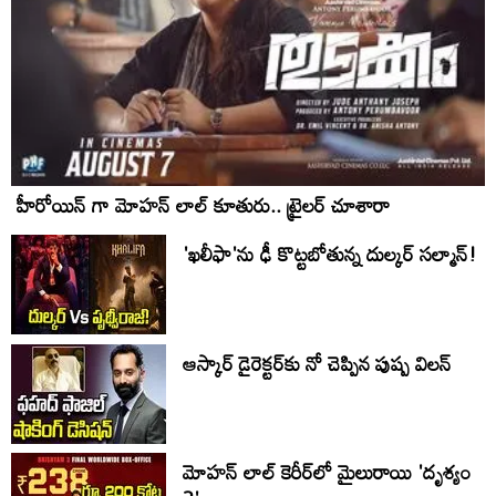
హీరోయిన్ గా మోహన్ లాల్ కూతురు.. ట్రైలర్ చూశారా
'ఖలీఫా'ను ఢీ కొట్టబోతున్న దుల్కర్ సల్మాన్!
ఆస్కార్ డైరెక్టర్‌కు నో చెప్పిన పుష్ప విలన్
మోహన్‌ లాల్‌ కెరీర్‌లో మైలురాయి 'దృశ్యం