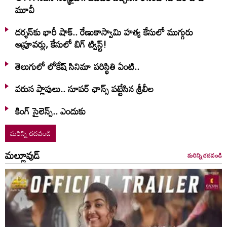
మూవీ
దర్శన్‌కు భారీ షాక్.. రేణుకాస్వామి హత్య కేసులో ముగ్గురు
అప్రూవర్లు, కేసులో బిగ్ ట్విస్ట్!
తెలుగులో లోకేష్ సినిమా పరిస్థితి ఏంటి..
వరుస ప్లాపులు.. సూపర్ ఛాన్స్ పట్టేసిన శ్రీలీల
కింగ్ సైలెన్స్.. ఎందుకు
మరిన్ని చదవండి
మల్లూవుడ్
మరిన్ని చదవండి