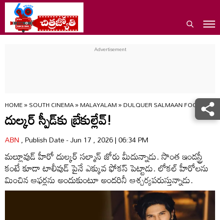
HOME
»
SOUTH CINEMA
»
MALAYALAM
»
DULQUER SALMAAN FOCUSES O
దుల్కర్ స్పీడ్‌కు బ్రేకుల్లేవ్!
ABN
, Publish Date - Jun 17 , 2026 | 06:34 PM
మల్లూవుడ్ హీరో దుల్కర్‌ సల్మాన్‌ జోరు మీదున్నాడు. సొంత ఇండస్ట్రీ
కంటే కూడా టాలీవుడ్ పైనే ఎక్కువ ఫోకస్‌ పెట్టాడు. లోకల్ హీరోలను
మించిన ఆఫర్లను అందుకుంటూ అందరినీ ఆశ్చర్యపరుస్తున్నాడు.