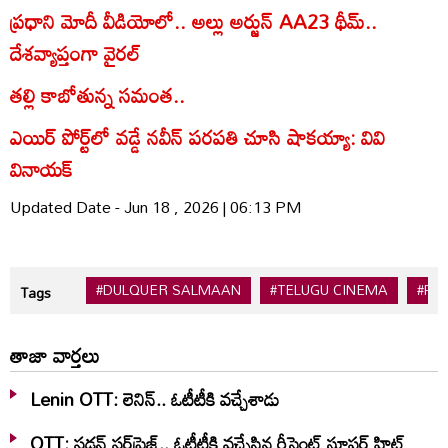
ప్రధాని మోదీ వీడియోలో.. అల్లు అర్జున్‌ AA23 థీమ్..
దేశవ్యాప్తంగా వైరల్
తల్లి కాబోతున్న సమంత..
ఎయిర్ పోర్ట్‌లో వడ్డే నవీన్ పరపతి చూసి షాకయ్యా: వివి
వినాయక్
Updated Date - Jun 18 , 2026 | 06:13 PM
#DULQUER SALMAAN
#TELUGU CINEMA
#PO
Tags
తాజా వార్తలు
Lenin OTT: లెనిన్.. ఓటీటీకి వ‌చ్చేశాడు
OTT: స‌డ‌న్ స‌ర్‌ఫ్రైజ్‌.. ఓటీటీకి వ‌చ్చేసిన రీసెంట్ సూప‌ర్ హిట్