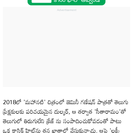
2018లో 'మహానటి' చిత్రంలో జెమినీ గణేషన్ పాత్రతో తెలుగు
ప్రేక్షకులకు పరిచయమైన దుల్కర్, ఆ తర్వాత 'సీతారామం'తో
తెలుగులో తిరుగులేని క్రేజ్ ను సంపాదించుకోవడంతో పాటు
ఒక క్లాసిక్ హిట్‌ను తన ఖాతాలో వేసుకున్నాడు. ఆపై 'లక్కీ