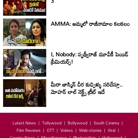
3'
AMMA: అమ్మలో రాజీనామాల కలకలం
I, Nobody: పృథ్వీరాజ్ మూవీకీ పెయిడ్
ప్రీమియర్స్!
మీరా జాస్మిన్ చీర కుచ్చిళ్ళు సరిచేస్తూ..
మోహన్ లాల్ నెక్ట్స్ ట్రీట్ ఇదే
Latest News
Tollywood
Bollywood
South Cinema
Film Reviews
OTT
Videos
Web-stories
Viral
Cinema News
Miscellaneous
Photogallery
Hollywood