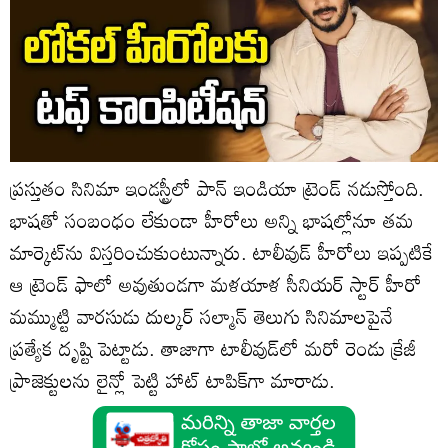
ప్రస్తుతం సినిమా ఇండస్ట్రీలో పాన్ ఇండియా ట్రెండ్ నడుస్తోంది.
భాషతో సంబంధం లేకుండా హీరోలు అన్ని భాషల్లోనూ తమ
మార్కెట్‌ను విస్తరించుకుంటున్నారు. టాలీవుడ్ హీరోలు ఇప్పటికే
ఆ ట్రెండ్ ఫాలో అవుతుండగా మళయాళ సీనియర్‌ స్టార్ హీరో
మమ్ముట్టి వారసుడు దుల్కర్ సల్మాన్ తెలుగు సినిమాలపైనే
ప్రత్యేక దృష్టి పెట్టాడు. తాజాగా టాలీవుడ్‌లో మరో రెండు క్రేజీ
ప్రాజెక్టులను లైన్లో పెట్టి హాట్ టాపిక్‌గా మారాడు.