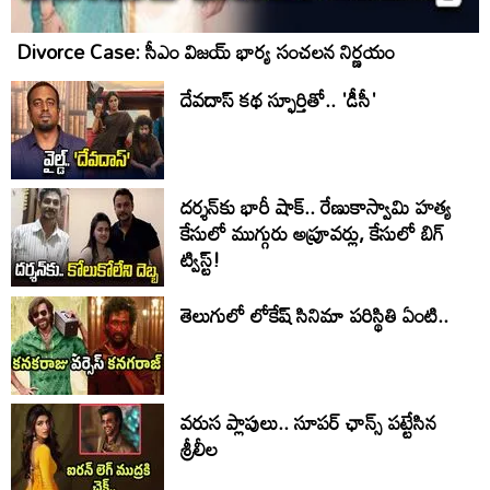
Divorce Case: సీఎం విజయ్ భార్య సంచలన నిర్ణయం
దేవదాస్ కథ స్ఫూర్తితో.. 'డీసీ'
దర్శన్‌కు భారీ షాక్.. రేణుకాస్వామి హత్య
కేసులో ముగ్గురు అప్రూవర్లు, కేసులో బిగ్
ట్విస్ట్!
తెలుగులో లోకేష్ సినిమా పరిస్థితి ఏంటి..
వరుస ప్లాపులు.. సూపర్ ఛాన్స్ పట్టేసిన
శ్రీలీల