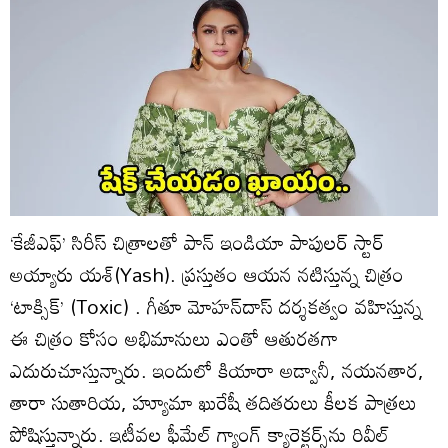
‘కేజీఎఫ్‌’ సిరీస్‌ చిత్రాలతో పాన్‌ ఇండియా పాపులర్‌ స్టార్‌
అయ్యారు యశ్‌(Yash). ప్రస్తుతం ఆయన నటిస్తున్న చిత్రం
‘టాక్సిక్‌’ (Toxic) . గీతూ మోహన్‌దాస్‌ దర్శకత్వం వహిస్తున్న
ఈ చిత్రం కోసం అభిమానులు ఎంతో ఆతురతగా
ఎదురుచూస్తున్నారు. ఇందులో కియారా అడ్వానీ, నయనతార,
తారా సుతారియ, హ్యూమా ఖురేషీ తదితరులు కీలక పాత్రలు
పోషిస్తున్నారు. ఇటీవల ఫీమేల్‌ గ్యాంగ్‌ క్యారెక్టర్స్‌ను రివీల్‌