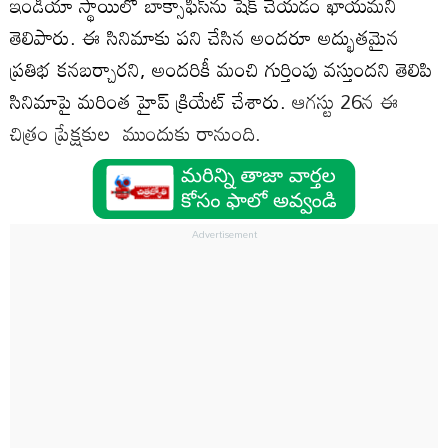
ఇండియా స్థాయిలో బాక్సాఫీస్‌ను షేక్‌ చేయడం ఖాయమని
తెలిపారు. ఈ సినిమాకు పని చేసిన అందరూ అద్భుతమైన
ప్రతిభ కనబర్చారని, అందరికీ మంచి గుర్తింపు వస్తుందని తెలిపి
సినిమాపై మరింత హైప్‌ క్రియేట్‌ చేశారు.
ఆగస్టు 26న ఈ
చిత్రం ప్రేక్షకుల ముందుకు రానుంది.