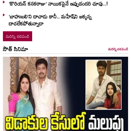
‘కొరియన్ కనకరాజు’ నాయికపైనే ఇప్పుడందరి చూపు..!
‘బాహుబలి’ని దాచాడు కానీ.. మహేష్‌ని జక్కన్న
దాచలేకపోతున్నాడా
మరిన్ని చదవండి
సౌత్ సినిమా
మరిన్ని చదవండి