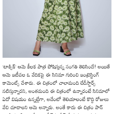
‘టాక్సిక్‌’ ఆమె కీలక పాత్ర పోషిస్తున్న సంగతి తెలిసిందే! అయితే
ఆమె ఇటీవల ఓ వేదికపై ఈ సినిమా గురించి ఇంట్రెస్టింగ్‌
కామెంట్స్‌ చేశారు. ఈ చిత్రంలో చాలామంది లేడీస్టార్స్‌
నటిస్తున్నారని, అంతమంది ఈ చిత్రంలో ఉన్నారంటే సినిమాలో
ఏదో విషయం ఉన్నట్లేగా, అదేంటో తెలియాలంటే కొద్ది రోజులు
వేచి చూడాలని ఆమె అన్నారు. అంతే కాదు ఈ చిత్రం పాన్‌