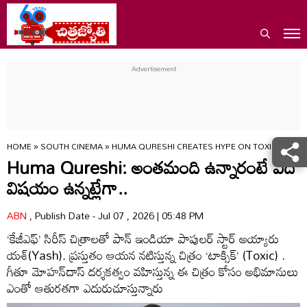
HOME
»
SOUTH CINEMA
»
HUMA QURESHI CREATES HYPE ON TOXIC MOVIE
Huma Qureshi: అంతమంది ఉన్నారంటే ఏదో
విషయం ఉన్నట్లేగా..
ABN
, Publish Date - Jul 07 , 2026 | 05:48 PM
‘కేజీఎఫ్‌’ సిరీస్‌ చిత్రాలతో పాన్‌ ఇండియా పాపులర్‌ స్టార్‌ అయ్యారు
యశ్‌(Yash). ప్రస్తుతం ఆయన నటిస్తున్న చిత్రం ‘టాక్సిక్‌’ (Toxic) .
గీతూ మోహన్‌దాస్‌ దర్శకత్వం వహిస్తున్న ఈ చిత్రం కోసం అభిమానులు
ఎంతో ఆతురతగా ఎదురుచూస్తున్నారు