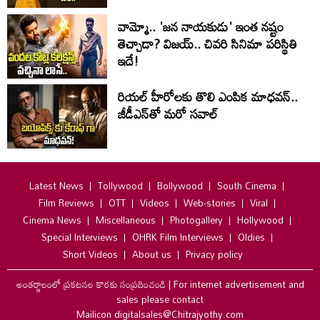
వామ్మో.. 'జ‌న నాయ‌కుడు' ఇంత నష్టం
తెచ్చాడా? విజయ్.. చివరి సినిమా పరిస్థితి
ఇదే!
రియల్ హీరోలకు తొలి ఎంపిక మాధవన్..
జీడీఎన్‌తో మరో సవాల్
Latest News
Tollywood
Bollywood
South Cinema
Film Reviews
OTT
Videos
Web-stories
Viral
Cinema News
Miscellaneous
Photogallery
Hollywood
Special Interviews
OHRK Film Interviews
Oldies
Short Videos
About us
Privacy policy
అంతర్జాలంలో ప్రకటనల కొరకు సంప్రదించండి
|
For internet advertisement and
sales please contact
Mailicon digitalsales@Chitrajyothy.com