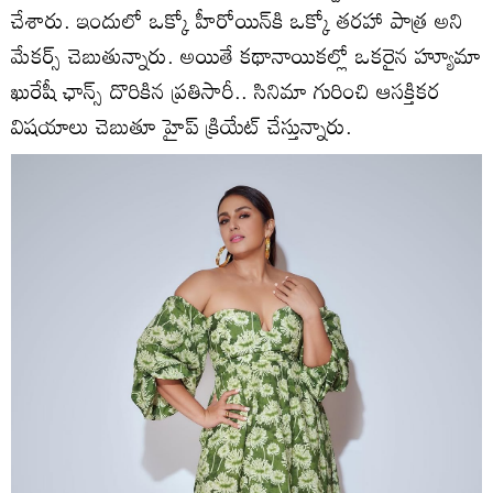
చేశారు. ఇందులో ఒక్కో హీరోయిన్‌కి ఒక్కో తరహా పాత్ర అని
మేకర్స్‌ చెబుతున్నారు. అయితే కథానాయికల్లో ఒకరైన హ్యూమా
ఖురేషీ ఛాన్స్‌ దొరికిన ప్రతిసారీ.. సినిమా గురించి ఆసక్తికర
విషయాలు చెబుతూ హైప్‌ క్రియేట్‌ చేస్తున్నారు.