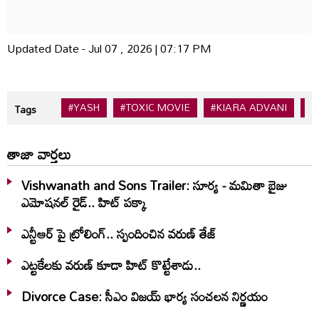
Updated Date - Jul 07 , 2026 | 07:17 PM
#YASH
#TOXIC MOVIE
#KIARA ADVANI
#
Tags
తాజా వార్తలు
Vishwanath and Sons Trailer: సూర్య - మమితా బైజు
ఎమోషనల్ రైడ్.. హిట్ పక్కా
ఎన్టీఆర్ పై ట్రోలింగ్.. స్పందించిన వరుణ్ తేజ్
ఎట్టకేలకు వరుణ్ కూడా హిట్ కొట్టేశాడు..
Divorce Case: సీఎం విజయ్ భార్య సంచలన నిర్ణయం