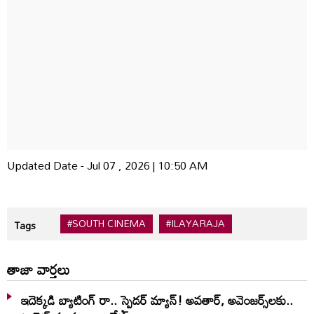
Updated Date - Jul 07 , 2026 | 10:50 AM
#SOUTH CINEMA
#ILAYARAJA
Tags
తాజా వార్తలు
ఇదెక్క‌డి బ్యాటింగ్ రా.. స్పైడ‌ర్ మ్యాన్‌! అవ‌తార్‌, అవెంజ‌ర్స్‌ల‌కు..