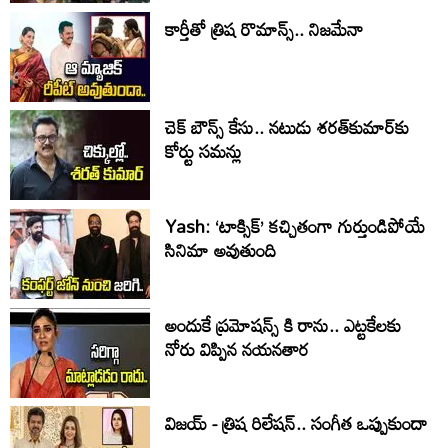
కార్తీతో త్రిష రొమాన్స్.. నిజమేనా
చెక్ బౌన్స్ కేసు.. నటుడు శరత్‌కుమార్‌కు
కోర్టు సమన్లు
Yash: ‘టాక్సిక్’ కచ్చితంగా గుర్తుండిపోయే
సినిమా అవుతుంది
అందుకే ప్రమోషన్స్ కి రాను.. ఎట్టకేలకు
నోరు విప్పిన నయనతార
విజయ్ - త్రిష రిలేషన్.. సంగీత ఒప్పుకుందా