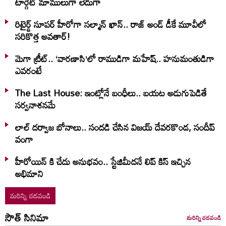
టార్గెట్ మాములుగా లేదుగా
రిటైర్డ్ సూపర్ హీరోగా సల్మాన్ ఖాన్.. రాజ్ అండ్ డీకే మూవీలో
సరికొత్త అవతార్!
మెగా ట్రీట్.. ‘వారణాసి’లో రాముడిగా మహేష్.. హనుమంతుడిగా
ఎవరంటే
The Last House: ఇంట్లోనే బంధీలు.. బయట అడుగుపెడితే
సర్వనాశనమే
లాల్ ద‌ర్వాజ‌ బోనాలు.. సంద‌డి చేసిన విజ‌య్ దేవ‌ర‌కొండ‌, సందీప్
వంగా
హీరోయిన్ కి చేదు అనుభవం.. స్టేజిమీదనే లిప్ కిస్ ఇచ్చిన
అభిమాని
మరిన్ని చదవండి
సౌత్ సినిమా
మరిన్ని చదవండి