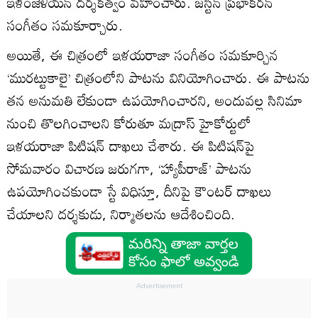
ఇళంజెళియన్‌ దర్శకత్వం వహించారు. జస్టిన్‌ ప్రభాకరన్‌
సంగీతం సమకూర్చారు.
అయితే, ఈ చిత్రంలో ఇళయరాజా సంగీతం సమకూర్చిన
‘మురట్టుకాలై’ చిత్రంలోని పాటను వినియోగించారు. ఈ పాటను
తన అనుమతి లేకుండా ఉపయోగించారని, అందువల్ల సినిమా
నుంచి తొలగించాలని కోరుతూ మద్రాస్‌ హైకోర్టులో
ఇళయరాజా పిటిషన్‌ దాఖలు చేశారు. ఈ పిటిషన్‌పై
సోమవారం విచారణ జరుగగా, ‘హ్యాపీరాజ్‌’ పాటను
ఉపయోగించకుండా స్టే విధిస్తూ, దీనిపై కౌంటర్‌ దాఖలు
చేయాలని దర్శకుడు, నిర్మాతలను ఆదేశించింది.