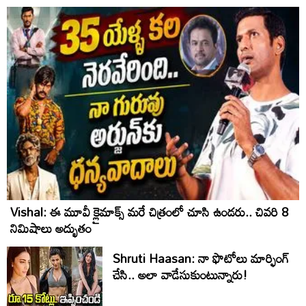
Vishal: ఈ మూవీ క్లైమాక్స్ మరే చిత్రంలో చూసి ఉండరు.. చివరి 8
నిమిషాలు అద్భుతం
Shruti Haasan: నా ఫొటోలు మార్ఫింగ్
చేసి.. అలా వాడేసుకుంటున్నారు!