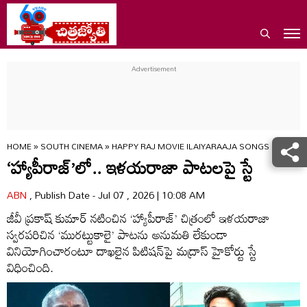
HOME
»
SOUTH CINEMA
»
HAPPY RAJ MOVIE ILAIYARAAJA SONGS MADRAS
‘హ్యాపీరాజ్‌’లో.. ఇళయరాజా పాటలపై స్టే
ABN
, Publish Date - Jul 07 , 2026 | 10:08 AM
జీవీ ప్రకాష్‌ కుమార్‌ నటించిన ‘హ్యాపీరాజ్‌’ చిత్రంలో ఇళయరాజా
స్వరపరిచిన ‘మురట్టుకాలై’ పాటను అనుమతి లేకుండా
వినియోగించారంటూ దాఖలైన పిటిషన్‌పై మద్రాస్‌ హైకోర్టు స్టే
విధించింది.