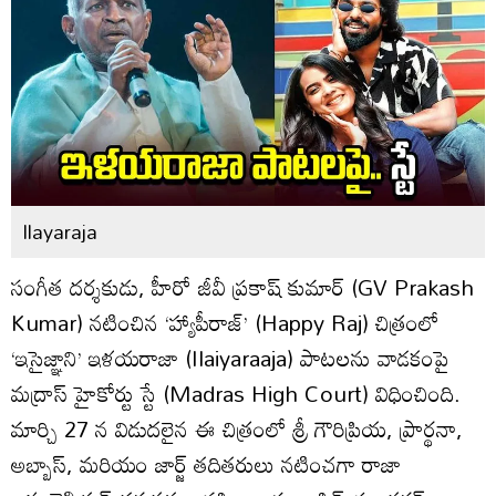
Ilayaraja
సంగీత దర్శకుడు, హీరో జీవీ ప్రకాష్‌ కుమార్ (GV Prakash
Kumar) నటించిన ‘హ్యాపీరాజ్‌’ (Happy Raj) చిత్రంలో
‘ఇసైజ్ఞాని’ ఇళయరాజా (Ilaiyaraaja) పాటలను వాడకంపై
మద్రాస్‌ హైకోర్టు స్టే (Madras High Court) విధించింది.
మార్చి 27 న విడుదలైన ఈ చిత్రంలో శ్రీ గౌరిప్రియ, ప్రార్థనా,
అబ్బాస్‌, మరియం జార్జ్‌ తదితరులు నటించ‌గా రాజా