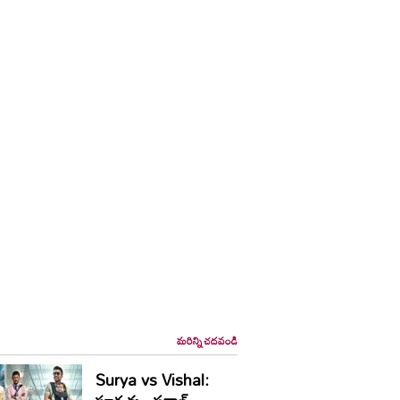
మరిన్ని చదవండి
Surya vs Vishal: