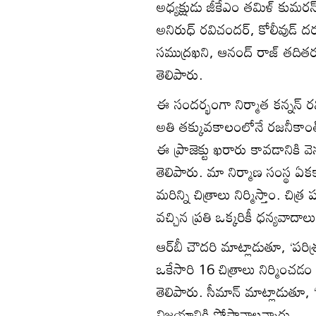
అధ్యక్షుడు జీకేఎం తమిళ్‌ కుమరన
అనిరుధ్‌ రవిచందర్‌, కోలీవుడ్‌
సముద్రఖని, ఆనంద్‌ రాజ్‌ తదితర 
తెలిపారు.
ఈ సందర్భంగా నిర్మాత కన్నన్‌ ర
అతి తక్కువకాలంలోనే రజనీకాంత్‌
ఈ ప్రాజెక్టు ఖరారు కావడానికి 
తెలిపారు. మా నిర్మాణ సంస్థ ఏక
మరిన్ని చిత్రాలు నిర్మిస్తాం. చి
వచ్చిన ప్రతి ఒక్కరికీ ధన్యవాదాల
ఆర్‌బీ చౌదరి మాట్లాడుతూ, ‘పరిశ
ఒకేసారి 16 చిత్రాలు నిర్మించడం
తెలిపారు. సీమాన్‌ మాట్లాడుతూ, 
విజయానికి సోపానాలన్నారు.