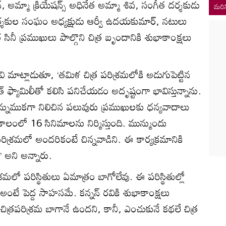
్‌, అమ్మా క్రియేషన్స్‌ అధినేత అమ్మా శివ, సంగీత దర్శకుడు
మరిన
 దర్శకుల సంఘం అధ్యక్షుడు ఆర్వీ ఉదయకుమార్‌, నటులు
సినీ ప్రముఖులు పాల్గొని చిత్ర బృందానికి శుభాకాంక్షలు
వి మాట్లాడుతూ, ‘తమిళ చిత్ర పరిశ్రమలోకి అడుగుపెట్టిన
 ఫ్యామిలీతో కలిసి పనిచేయడం అదృష్టంగా భావిస్తున్నాను.
వెన్నుముకగా నిలిచిన పలువురు ప్రముఖులకు ధన్యవాదాలు
కాలంలో 16 సినిమాలను నిర్మిస్తుంది. మున్ముందు
త్ర పరిశ్రమలో అందరికంటే చిన్నవాడిని. ఈ కార్యక్రమానికి
ు’ అని అన్నారు.
్రమలో పరిస్థితులు ఏమాత్రం బాగోలేవు. ఈ పరిస్థితుల్లో
 అంటే పెద్ద సాహసమే. కన్నన్‌ రవికి శుభాకాంక్షలు
‘చిత్రపరిశ్రమ బాగానే ఉందని, కానీ, ఎంచుకునే కథలే చిత్ర