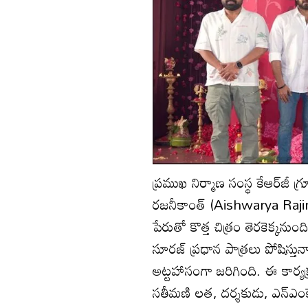
ప్రముఖ నిర్మాణ సంస్థ కేఆర్‌జీ గ
రజనీకాంత్‌ (Aishwarya Rajini
పేరుతో కొత్త చిత్రం తెరకెక్కన
సూరజ్‌ ప్రధాన పాత్రలు పోషిస్తున
అట్టహాసంగా జరిగింది. ఈ కార్యక్ర
సతీమణి లత, దర్శకుడు, ఎన్‌ఎంకే