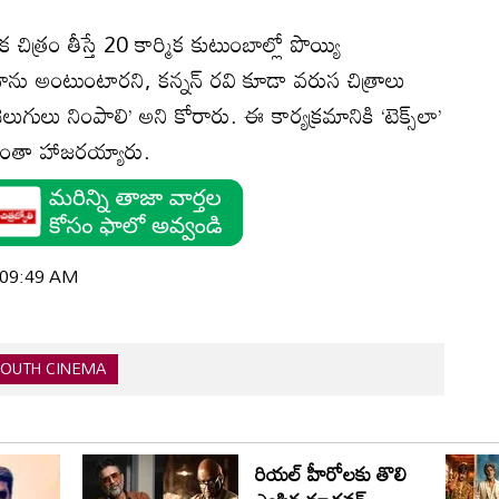
ిత్రం తీస్తే 20 కార్మిక కుటుంబాల్లో పొయ్యి
థాను అంటుంటారని, కన్నన్‌ రవి కూడా వరుస చిత్రాలు
వెలుగులు నింపాలి’ అని కోరారు. ఈ కార్యక్రమానికి ‘టెక్స్‌లా’
ులంతా హాజరయ్యారు.
| 09:49 AM
SOUTH CINEMA
రియల్ హీరోలకు తొలి