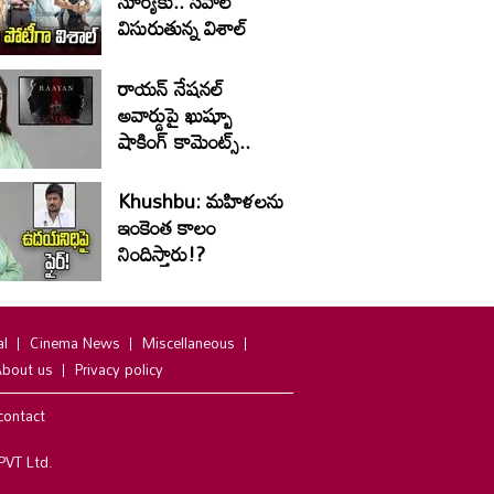
సూర్యకు.. సవాల్
విసురుతున్న విశాల్
రాయన్ నేషనల్
అవార్డుపై ఖుష్బూ
షాకింగ్ కామెంట్స్..
Khushbu: మహిళలను
ఇంకెంత కాలం
నిందిస్తారు!?
al
Cinema News
Miscellaneous
bout us
Privacy policy
contact
PVT Ltd.