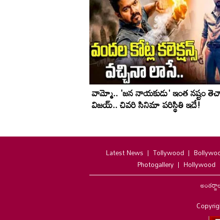
వామ్మో.. 'జ‌న నాయ‌కుడు' ఇంత నష్టం తెచ
విజయ్.. చివరి సినిమా పరిస్థితి ఇదే!
Latest News
Tollywood
Bollywo
Photogallery
Hollywood
అంతర్జా
Copyrig