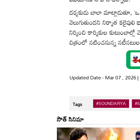
దర్శకుడు బాలా మాట్లాడుతూ, ‘ఒక చ
వెలుగుతుందని నిర్మాత కలైపులి 
నిర్మించి కార్మికుల కుటుంబాల్లో 
చిత్రంలో నటించనున్న నటీనట
Updated Date - Mar 07 , 2026 
#SOUNDARYA
#
Tags
సౌత్ సినిమా