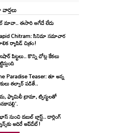
 వార్తలు
ల్ మావా.. ఈసారి ఆగేదే లేదు
apid Chitram: సినిమా సమాచార
లిక ర్యాపిడ్ చిత్రం!
షార్‌ పిట్టలు.. కొన్ని చోట్ల కేకలు
ట్టిస్తుంది
he Paradise Teaser: తూ అన్న
కులు తల్వార్ పడితే..
రేమ, ఫ్యామిలీ డ్రామా, ట్విస్టులతో
నకాపల్లి'.
రభాస్ నుంచి డబుల్ బ్లాస్ట్.. డార్లింగ్
యాన్స్‌కు అదిరే అప్‌డేట్!