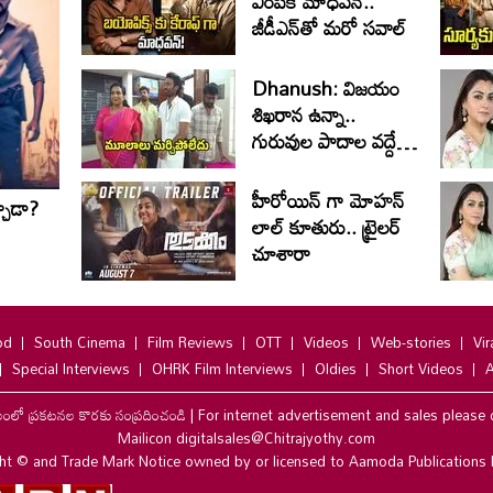
ఎంపిక మాధవన్..
జీడీఎన్‌తో మరో సవాల్
Dhanush: విజయం
శిఖరాన ఉన్నా..
గురువుల పాదాల వద్దే
ధనుష్‌
హీరోయిన్ గా మోహన్
్చాడా?
లాల్ కూతురు.. ట్రైలర్
చూశారా
od
South Cinema
Film Reviews
OTT
Videos
Web-stories
Vir
Special Interviews
OHRK Film Interviews
Oldies
Short Videos
A
లంలో ప్రకటనల కొరకు సంప్రదించండి
|
For internet advertisement and sales please 
Mailicon digitalsales@Chitrajyothy.com
ht © and Trade Mark Notice owned by or licensed to Aamoda Publications 