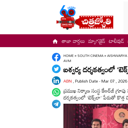
తాజా వార్తలు
మ్యాగజైన్
టాలీవుడ్
HOME
»
SOUTH CINEMA
»
AISHWARYA 
AVM
ఐశ్వర్య దర్శకత్వంలో ‘టెక్
ABN
, Publish Date - Mar 07 , 202
ప్రముఖ నిర్మాణ సంస్థ కేఆర్‌జీ గ్రూప
దర్శకత్వంలో ‘టెక్స్‌లా’ పేరుతో కొత్త 