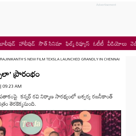
బాలీవుడ్
హాలీవుడ్
సౌత్ సినిమా
ఫిల్మ్ రివ్యూస్
ఓటీటీ
వీడియోలు
వెబ
RAJINIKANTH’S NEW FILM TEXSLA LAUNCHED GRANDLY IN CHENNAI
స్‌లా’ ప్రారంభం
6 | 09:23 AM
ు పతాకంపై కన్నర్‌ రవి నిర్మాణ సారథ్యంలో ఐశ్వర్య రజనీకాంత్‌
చిత్రం తెరకెక్కనుంది.