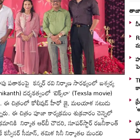
తాజా
నీ
R
మా
హు
పె
T
్రూపు పతాకంపై కన్నర్‌ రవి నిర్మాణ సారథ్యంలో ఐశ్వర్య
కా
kanth) దర్శకత్వంలో ‘టెక్స్‌లా’ (Texsla movie)
ప్
ుంది. ఈ చిత్రంలో కోలీవుడ్‌ హీరో జై, మలయాళ నటుడు
'అ
్నారు. ఈ చిత్రం పూజా కార్యక్రమం శుక్రవారం చెన్నైలో
మానికి నిర్మాత ఆర్‌బీ చౌదరి, సూపర్‌స్టార్‌ రజనీకాంత్‌
ప్
ఫ్
 కన్వీనర్‌ సీమాన్‌, తమిళ సినీ నిర్మాతల మండలి