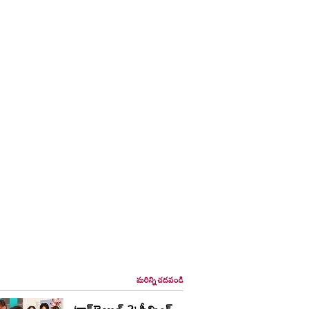
మరిన్ని చదవండి