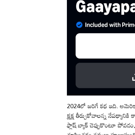
2024లో జరిగే కథ ఇది. అమెరికా 
క్షక్ష తీర్చుకోవాలన్న నేపథ్యానికి క
ఫ్లాష్ బ్యాక్ చెప్పుకొంటూ పోవ‌డం, 
చూపించడం నవ్వులు పూయిస్తుంది. భై