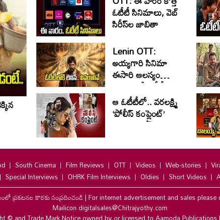
OTT: ఈ వారం కొత్త
ఓటీటీ సినిమాలు, వెబ్
సిరీస్‌ల జాబితా
Lenin OTT:
అయ్యగారి సినిమా
ఈసారి ఆలస్యం
కాకుండానే ఓటీటీకి..
ఆ ఓటీటీలో.. వ‌ర‌ల‌క్ష్మి
్కిన
‘పోలీస్ కంప్లైంట్’
od
South Cinema
Film Reviews
OTT
Videos
Web-stories
Vir
Special Interviews
OHRK Film Interviews
Oldies
Short Videos
A
లంలో ప్రకటనల కొరకు సంప్రదించండి
|
For internet advertisement and sales please 
Mailicon digitalsales@Chitrajyothy.com
ht © and Trade Mark Notice owned by or licensed to Aamoda Publications 