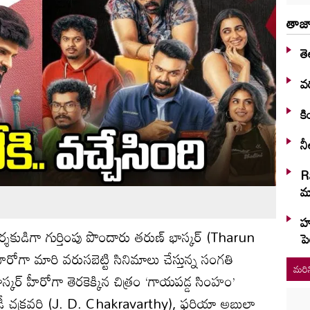
తాజా
తె
వర
కి
నీ
R
మా
హు
ో దర్శకుడిగా గుర్తింపు పొందారు తరుణ్‌ భాస్కర్ (Tharun
పె
ా మారి వ‌రుస‌బెట్టి సినిమాలు చేస్తున్న సంగ‌తి
మరిన
స్కర్ హీరోగా తెరకెక్కిన చిత్రం ‘గాయపడ్డ సింహం’
్ర‌వ‌ర్తి (J. D. Chakravarthy), ఫ‌రియా అబ్దుల్లా