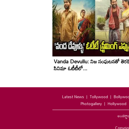
Vanda Devullu: నిజ సంఘటనతో తెరకెక
సినిమా ఓటీటీలో...
Latest News
Tollywood
Bollywo
Photogallery
Hollywood
అంతర్జా
Copyrig