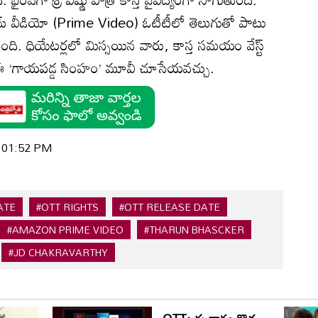
రైమ్ వీడియో (Prime Video) ఓటీటీలో తెలుగుతో పాటు
ుంది. ధియేట‌ర్ల‌లో మిస్స‌యిన‌ వారు, కాస్త స‌మ‌యం వేస్ట్
 ఈ ‘గాయపడ్డ సింహం’ మూవీ చూసేయ‌వ‌చ్చు.
| 01:52 PM
ATE
#OTT RIGHTS
#OTT RELEASE DATE
#AMAZON PRIME VIDEO
#THARUN BHASCKER
#JD CHAKRAVARTHY