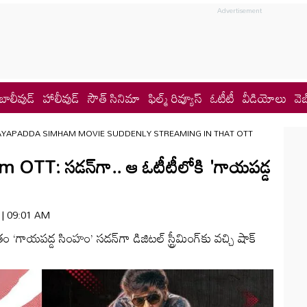
బాలీవుడ్
హాలీవుడ్
సౌత్ సినిమా
ఫిల్మ్ రివ్యూస్
ఓటీటీ
వీడియోలు
వెబ
YAPADDA SIMHAM MOVIE SUDDENLY STREAMING IN THAT OTT
T: స‌డ‌న్‌గా.. ఆ ఓటీటీలోకి 'గాయ‌ప‌డ్డ
6 | 09:01 AM
ం ‘గాయపడ్డ సింహం’ స‌డ‌న్‌గా డిజిట‌ల్ స్ట్రీమింగ్‌కు వ‌చ్చి షాక్