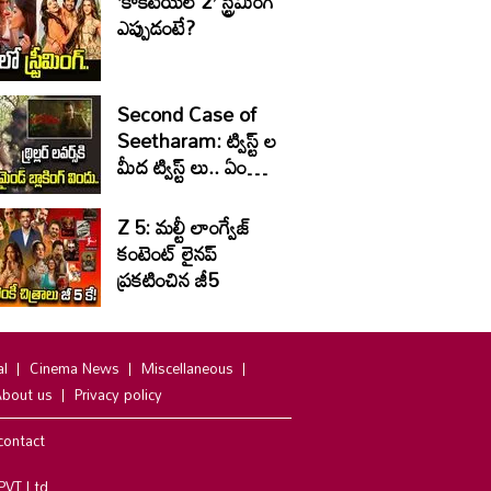
‘కాక్‌టెయిల్‌ 2’ స్ట్రీమింగ్‌
ఎప్పుడంటే?
Second Case of
Seetharam: ట్విస్ట్ ల
మీద ట్విస్ట్ లు.. ఏం
సినిమారా బాబు
Z 5: మల్టీ లాంగ్వేజ్‌
కంటెంట్‌ లైనప్‌
ప్రకటించిన జీ5
al
Cinema News
Miscellaneous
bout us
Privacy policy
contact
PVT Ltd.