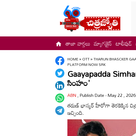
తాజా వార్తలు
మ్యాగజైన్
టాలీవుడ్
HOME
»
OTT
»
THARUN BHASCKER GAA
PLATFORM NOW SRK
Gaayapadda Simham OT
సింహం'
ABN
, Publish Date - May 22 , 202
తరుణ్‌ భాస్కర్ హీరోగా తెరకెక్కిన చిత్ర
ఇచ్చింది.