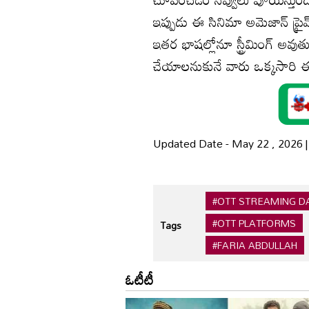
ఇప్పుడు ఈ సినిమా అమెజాన్ ప్
ఇత‌ర భాష‌ల్లోనూ స్ట్రీమింగ్ అవుత
చేయాల‌నుకునే వారు ఒక్క‌సారి
Updated Date - May 22 , 2026 
#OTT STREAMING D
#OTT PLATFORMS
Tags
#FARIA ABDULLAH
ఓటీటీ