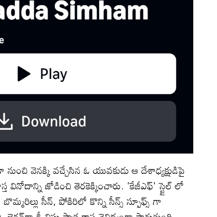
నుంచి వెనక్కి వచ్చేసిన ఓ యువకుడు ఆ దేశాధ్యక్షుడిపై
ాస్త వినోదాన్ని జోడించి తెరకెక్కించారు. 'కేజీఎఫ్' స్టైల్ లో
బొమ్మరిల్లు సీన్, పోకిరిలో కొన్ని సీన్స్ స్పూఫ్స్ గా
రవ్‌గా శ్రీ విష్ణు పాత్ర కాస్త వైవిద్యంగా సాగుతుంది.