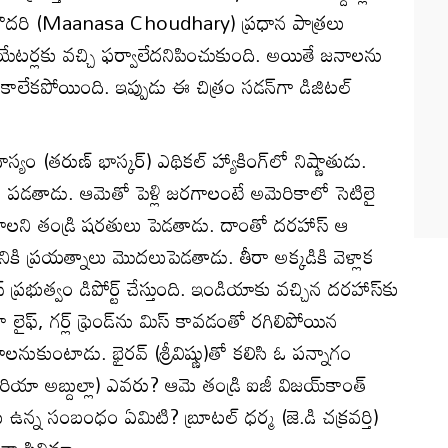
ౌద‌రి (Maanasa Choudhary) ప్రధాన పాత్రలు
‌ర్ల‌కు వ‌చ్చి ఫ‌ర్వాలేద‌నిపించుకుంది. అయితే జ‌నాల‌ను
స్ కాలేక‌పోయింది. ఇప్పుడు ఈ చిత్రం స‌డ‌న్‌గా డిజిట‌ల్
ాస్యం (తరుణ్‌ భాస్కర్‌) ఎథికల్‌ హ్యాకింగ్‌లో నిష్ణాతుడు.
ో పడతాడు. ఆమెతో పెళ్లి జరగాలంటే అమెరికాలో సెటిలై
ాలని తండ్రి షరతులు పెడతాడు. దాంతో దరహాస్‌ ఆ
ికి ప్రయత్నాలు మొదలుపెడతాడు. తీరా అక్కడికి వెళ్లాక
 ప్రభుత్వం డిపోర్ట్‌ చేస్తుంది. ఇండియాకు వచ్చిన దరహాస్‌కు
ికా లైఫ్‌, గర్ల్‌ ఫ్రెండ్‌ను మిస్‌ కావడంతో రగిలిపోయిన
వాలనుకుంటాడు. భైరవ్ (శ్రీవిష్ణు)తో కలిసి ఓ పన్నాగం
ియా అబ్దుల్లా) ఎవరు? ఆమె తండ్రి ఐజీ విజయ్‌కాంత్‌
 ఉన్న సంబంధం ఏమిటి? బ్రూటల్‌ ధర్మ (జె.డి చక్రవర్తి)
తా సినిమా.