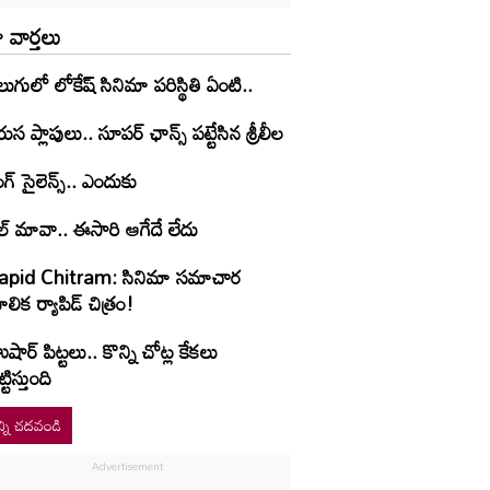
 వార్తలు
లుగులో లోకేష్ సినిమా పరిస్థితి ఏంటి..
ుస ప్లాపులు.. సూపర్ ఛాన్స్ పట్టేసిన శ్రీలీల
ంగ్ సైలెన్స్.. ఎందుకు
ల్ మావా.. ఈసారి ఆగేదే లేదు
apid Chitram: సినిమా సమాచార
లిక ర్యాపిడ్ చిత్రం!
షార్‌ పిట్టలు.. కొన్ని చోట్ల కేకలు
ట్టిస్తుంది
్ని చదవండి