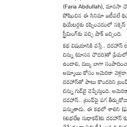
(Faria Abdullah), మాన‌సా చ
పోషించిన ఈ సినిమా ఇటీవ‌లే థియేట
థియేట‌ర్ల‌కు ర‌ప్పించ‌డంలో స‌క్సె
స్ట్రీమింగ్‌కు వ‌చ్చి షాక్ ఇచ్చింది.
క‌థ విష‌యానికి వ‌స్తే.. దరహాస్‌ ద
చిన్ను (మాసన చౌదరి)తో ప్రేమల
ఉండాలి, డబ్బు బాగా సంపాదించ
అమ్మాయి కోసం అమెరికా వెళ్లడాన
దరహాస్‌తో పాటు కొందరిని ట్రంప్‌
చిన్ను గుడ్‌బై చెప్పేస్తుంది. అమెర
దరహాస్‌.. ట్రంప్‌పై పగ తీర్చుకో
పన్నుతాడు. ఈ కథలో శాలిని (ఫర
(శుభలేఖ సుధాకర్‌)కు దరహాస్‌ కు
చేసే దందా ఏమిటీ? అన్నది మిగ