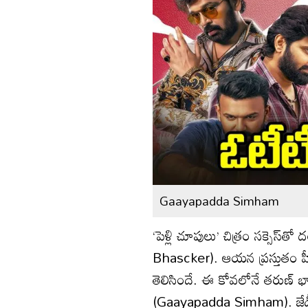
Gaayapadda Simham
‘పెళ్లి చూపులు’ చిత్రం సక్సెస్‌త
Bhascker). ఆయన ప్రస్తుతం హీరోగ
తెలిసిందే. ఈ కోవ‌లోనే తరుణ్ భా
(Gaayapadda Simham). జేడీ చ‌క