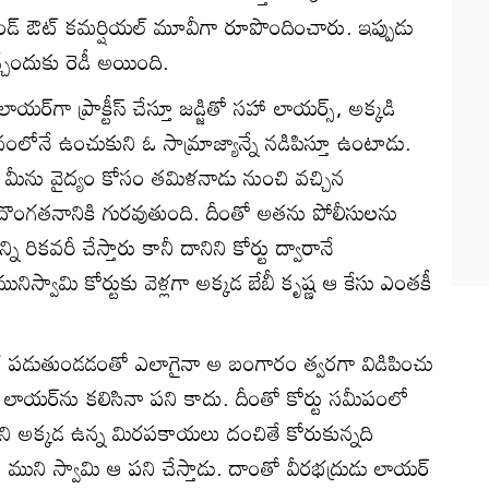
డ్ ఔట్ కమర్షియల్ మూవీగా రూపొందించారు. ఇప్పుడు
వ‌చ్చేందుకు రెడీ అయింది.
ాయ‌ర్‌గా ప్రాక్టీస్ చేస్తూ జ‌డ్జితో స‌హా లాయ‌ర్స్‌, అక్క‌డి
నంలోనే ఉంచుకుని ఓ సామ్రాజ్యాన్నే న‌డిపిస్తూ ఉంటాడు.
 మీను వైద్యం కోసం తమిళనాడు నుంచి వచ్చిన
ంగతనానికి గురవుతుంది. దీంతో అత‌ను పోలీసుల‌ను
రిక‌వ‌రీ చేస్తారు కానీ దానిని కోర్టు ద్వారానే
ిస్వామి కోర్టుకు వెళ్ల‌గా అక్క‌డ బేబీ కృష్ణ ఆ కేసు ఎంత‌కీ
గ‌ర ప‌డుతుండ‌డంతో ఎలాగైనా అ బంగారం త్వ‌ర‌గా విడిపించు
 ఏ లాయ‌ర్‌ను క‌లిసినా ప‌ని కాదు. దీంతో కోర్టు స‌మీపంలో
ుకుని అక్క‌డ ఉన్న మిర‌ప‌కాయ‌లు దంచితే కోరుకున్న‌ది
ి ముని స్వామి ఆ ప‌ని చేస్తాడు. దాంతో వీర‌భ‌ద్రుడు లాయ‌ర్