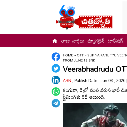
తాజా వార్తలు
మ్యాగజైన్
టాలీవుడ్
HOME
»
OTT
»
SURIYA KARUPPU VEER
FROM JUNE 12 SRK
Veerabhadrudu OTT: వీర‌
ABN
, Publish Date - Jun 08 , 2026
కంగువా, రెట్రో వంటి వ‌రుస భారీ డిజాస్ట
స్ట్రీమింగ్‌కు రెడీ అయింది.