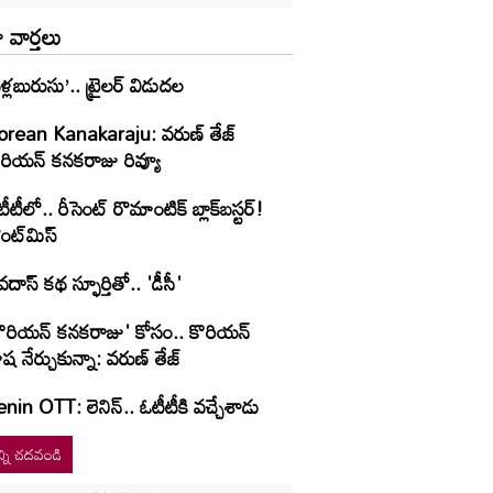
 వార్తలు
ళ్లబురుసు’.. ట్రైలర్ విడుదల
orean Kanakaraju: వరుణ్ తేజ్
రియన్‌ కనకరాజు రివ్యూ
ీటీలో.. రీసెంట్ రొమాంటిక్‌ బ్లాక్‌బ‌స్ట‌ర్‌!
ంట్‌మిస్‌
వదాస్ కథ స్ఫూర్తితో.. 'డీసీ'
కొరియన్ కనకరాజు' కోసం.. కొరియన్
ష నేర్చుకున్నా: వరుణ్ తేజ్
nin OTT: లెనిన్.. ఓటీటీకి వ‌చ్చేశాడు
్ని చదవండి