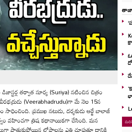
తాజా
‘ప
K
కొ
ఓట
డో
దే
'
డిజాస్ట‌ర్ల త‌ర్వాత సూర్య (Suriya) న‌టించిన చిత్రం
భా
 వీర‌భ‌ద్రుడు (Veerabhadrudu)గా మే నెల 15న‌
Le
ం సాధించింది. ప్ర‌ముఖ న‌టుడు, ద‌ర్శ‌కుడు ఆర్జే బాలాజీ
్వం వ‌హించ‌గా త్రిష క‌థానాయిక‌గా చేసింది. మ‌న
మరిన
ాలుగా పాతుకుపోయిన లోపాలను ఎత్తి చూపుతూ దానికి