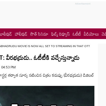
బాలీవుడ్
హాలీవుడ్
సౌత్ సినిమా
ఫిల్మ్ రివ్యూస్
ఓటీటీ
వీడియోలు
వెబ
ABHADRUDU MOVIE IS NOW ALL SET TO STREAMING IN THAT OTT
భ‌ద్రుడు.. ఓటీటీకి వ‌చ్చేస్తున్నాడు
 | 04:53 PM
‌ర్ల త‌ర్వాత సూర్య న‌టించిన చిత్రం క‌రుప్పు (వీర‌భ‌ద్రుడు) డిజిట‌ల్