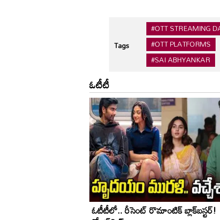
#OTT STREAMING D
#OTT PLATFORMS
Tags
#SAI ABHYANKAR
ఓటీటీ
ఓటీటీలో.. రీసెంట్ రొమాంటిక్‌ బ్లాక్‌బ‌స్ట‌ర్‌!