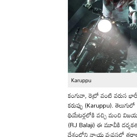
Karuppu
కంగువా, రెట్రో వంటి వ‌రుస భారీ 
క‌రుప్పు (Karuppu). తెలుగులో
థియేట‌ర్ల‌లోకి వ‌చ్చి మంచి విజ‌య
(RJ Balaji) ఈ మూవీకి ద‌ర్శ‌క‌త
దేశంలోని న్యాయ వ్యవస్థలో త‌ర