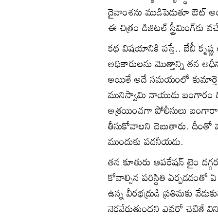
దైవాంశను ముడిపెడుతూ ఔట్ అం
ఈ చిత్రం డిజిట‌ల్ స్ట్రీమింగ్‌కు 
క‌థ విష‌యానికి వ‌స్తే.. బేబీ కృష్ణ ల
అధికారుల‌ను మొత్తాన్ని త‌న అధీ
అయితే అదే స‌మ‌యంలో కుమార్తె
మునిస్వామి నాయుడు బంగారం దొ
అశ్ర‌యించ‌గా పోలీసులు బంగారాన్ని 
తీసుకోవాల‌ని చెబుతారు. దీంతో మున
ముందుకు ప‌డ‌నీయ‌డు.
త‌న కూతురు ఆప‌రేష‌న్ టైం ద‌గ్
కోవాల్సిన ప‌రిస్థితి ఏర్ప‌డ‌డంతో
ఉన్న వీర‌భ‌ద్రుడి ప్ర‌తిమ‌కు వేడ
నెర‌వేరుతుంద‌ని ఎవ‌రో చెబితే విన