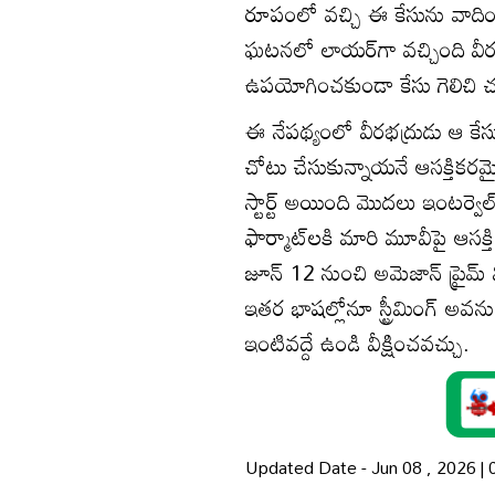
రూపంలో వ‌చ్చి ఈ కేసును వాదిం
ఘ‌ట‌న‌లో లాయ‌ర్‌గా వ‌చ్చింది వీర‌
ఉప‌యోగించకుండా కేసు గెలిచి చూప
ఈ నేప‌థ్యంలో వీర‌భ‌ద్రుడు ఆ కే
చోటు చేసుకున్నాయ‌నే ఆస‌క్తిక‌ర
స్టార్ట్ అయింది మొద‌లు ఇంట‌ర్వెల
ఫార్మాట్‌ల‌కి మారి మూవీపై ఆస‌క్త
జూన్ 12 నుంచి అమెజాన్ ప్రైమ
ఇత‌ర భాష‌ల్లోనూ స్ట్రీమింగ్‌ అవ‌న
ఇంటివ‌ద్దే ఉండి వీక్షించ‌వ‌చ్చు.
Updated Date - Jun 08 , 2026 |