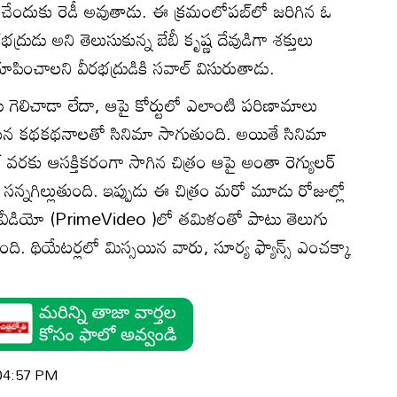
చేందుకు రెడీ అవుతాడు. ఈ క్ర‌మంలోప‌బ్‌లో జ‌రిగిన ఓ
భ‌ద్రుడు అని తెలుసుకున్న బేబీ కృష్ణ దేవుడిగా శ‌క్తులు
ించాల‌ని వీర‌భ‌ద్రుడికి స‌వాల్ విసురుతాడు.
సు గెలిచాడా లేదా, ఆపై కోర్టులో ఎలాంటి ప‌రిణామాలు
‌మైన క‌థ‌క‌థ‌నాల‌తో సినిమా సాగుతుంది. అయితే సినిమా
్ వ‌ర‌కు ఆస‌క్తిక‌రంగా సాగిన చిత్రం ఆపై అంతా రెగ్యుల‌ర్
ి స‌న్న‌గిల్లుతుంది. ఇప్పుడు ఈ చిత్రం మ‌రో మూడు రోజుల్లో
్ వీడియో (PrimeVideo )లో త‌మిళంతో పాటు తెలుగు
ుంది. థియేట‌ర్ల‌లో మిస్స‌యిన వారు, సూర్య ఫ్యాన్స్ ఎంచ‌క్కా
 04:57 PM