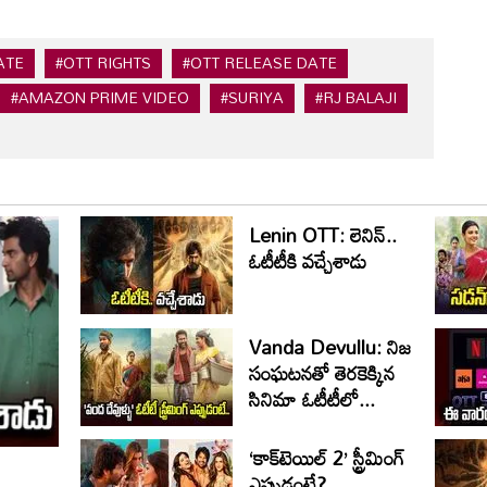
ATE
#OTT RIGHTS
#OTT RELEASE DATE
#AMAZON PRIME VIDEO
#SURIYA
#RJ BALAJI
Lenin OTT: లెనిన్..
ఓటీటీకి వ‌చ్చేశాడు
Vanda Devullu: నిజ
సంఘటనతో తెరకెక్కిన
సినిమా ఓటీటీలో...
‘కాక్‌టెయిల్‌ 2’ స్ట్రీమింగ్‌
ఎప్పుడంటే?