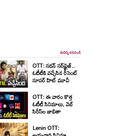
మరిన్ని చదవండి
OTT: స‌డ‌న్ స‌ర్‌ఫ్రైజ్‌..
ఓటీటీకి వ‌చ్చేసిన రీసెంట్
సూప‌ర్ హిట్ మూవీ
OTT: ఈ వారం కొత్త
ఓటీటీ సినిమాలు, వెబ్
సిరీస్‌ల జాబితా
Lenin OTT:
అయ్యగారి సినిమా