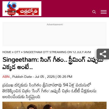
HOME
»
OTT
»
SINGEETHAM OTT STREAMING ON 12 JULY AVM
Singeetham: సింగ్‌ గీతం.. స్ట్రీమింగ్ ఎప్పుడు
ఎక్కడ అంటే..
ABN
, Publish Date - Jul 05 , 2026 | 05:26 PM
ప్రముఖ దర్శకుడు సింగితం శ్రీనివాసరావు 94 ఏళ్ల వయసులో
తెరకెక్కించిన చిత్రం ‘సింగ్‌ గీతం’.ఇప్పుడీ చిత్రం ఓటీటీ వీక్షకులను
అలరించేందుకు సిద్ధమైంది