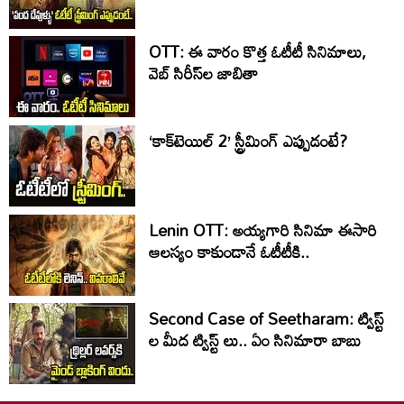
OTT: ఈ వారం కొత్త ఓటీటీ సినిమాలు,
వెబ్ సిరీస్‌ల జాబితా
‘కాక్‌టెయిల్‌ 2’ స్ట్రీమింగ్‌ ఎప్పుడంటే?
Lenin OTT: అయ్యగారి సినిమా ఈసారి
ఆలస్యం కాకుండానే ఓటీటీకి..
Second Case of Seetharam: ట్విస్ట్
ల మీద ట్విస్ట్ లు.. ఏం సినిమారా బాబు