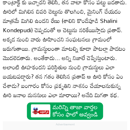
కాంట్రాక్ట్ కు ఇచ్చారని తెలిసి, తన వాటా కోసం పట్టు బడతాడు.
ఊరిలో మిగిలిన చివరి చెట్టును తొలగించి, మైనింగ్ చేయడం
మాత్రమే మిగిలి ఉందని రేణు (శాలిని కొండేపూడి Shalini
Kondepudi) చెప్పడంతో ఆ చెట్టును నరికేయిస్తాడు ప్రతాప్.
అక్కడ నుంచి వారు ఊహించని సంఘటనలు గ్రామంలో
జరుగుతాయి. గ్రామస్థులంతా మాటల్ని కూడా పాటల్లా పాడటం
మొదలెడతారు. అంతేకాదు... అన్ని నిజాలే చెప్పేస్తుంటారు.
అలాంటి ఊహకందని పరిస్థితుల నుంచి గ్రామస్థులు ఎలా
బయటపడ్డారు? తన గతం తెలిసిన ప్రతాప్ ఆ ఊరి కోసం ఏం
చేశాడు? బంగారం కోసం ప్రకృతిని నాశనం చేయాలనుకున్న
ఊరి జనాల మనసులు ఎలా మారాయి? అనేది మిగతా కథ.