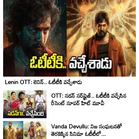
Lenin OTT: లెనిన్.. ఓటీటీకి వ‌చ్చేశాడు
OTT: స‌డ‌న్ స‌ర్‌ఫ్రైజ్‌.. ఓటీటీకి వ‌చ్చేసిన
రీసెంట్ సూప‌ర్ హిట్ మూవీ
Vanda Devullu: నిజ సంఘటనతో
తెరకెక్కిన సినిమా ఓటీటీలో...