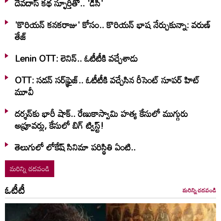
దేవదాస్ కథ స్ఫూర్తితో.. 'డీసీ'
'కొరియన్ కనకరాజు' కోసం.. కొరియన్ భాష నేర్చుకున్నా: వరుణ్
తేజ్
Lenin OTT: లెనిన్.. ఓటీటీకి వ‌చ్చేశాడు
OTT: స‌డ‌న్ స‌ర్‌ఫ్రైజ్‌.. ఓటీటీకి వ‌చ్చేసిన రీసెంట్ సూప‌ర్ హిట్
మూవీ
దర్శన్‌కు భారీ షాక్.. రేణుకాస్వామి హత్య కేసులో ముగ్గురు
అప్రూవర్లు, కేసులో బిగ్ ట్విస్ట్!
తెలుగులో లోకేష్ సినిమా పరిస్థితి ఏంటి..
మరిన్ని చదవండి
ఓటీటీ
మరిన్ని చదవండి