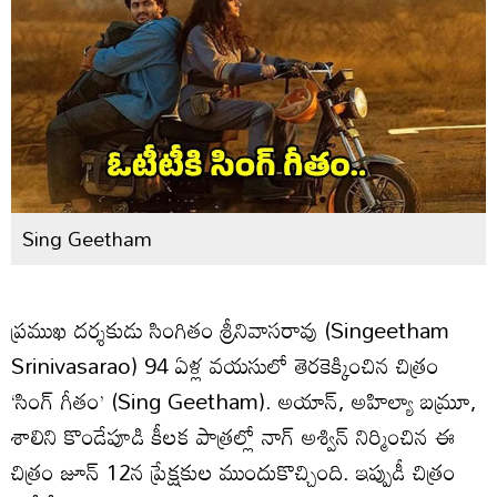
Sing Geetham
ప్రముఖ దర్శకుడు సింగితం శ్రీనివాసరావు (Singeetham
Srinivasarao) 94 ఏళ్ల వయసులో తెరకెక్కించిన చిత్రం
‘సింగ్‌ గీతం’ (Sing Geetham). అయాన్‌, అహిల్యా బమ్రూ,
శాలిని కొండేపూడి కీలక పాత్రల్లో నాగ్‌ అశ్విన్‌ నిర్మించిన ఈ
చిత్రం జూన్‌ 12న ప్రేక్షకుల ముందుకొచ్చింది. ఇప్పుడీ చిత్రం