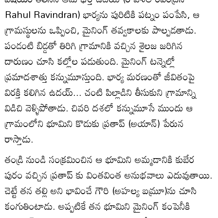
Rahul Ravindran) భార్యను పురిటికి పట్నం పంపేసి, ఆ
గ్రామస్థులను ఒప్పించి, మైనింగ్ తవ్వకాలకు పాల్పడతాడు.
పండంటి బిడ్డతో తిరిగి గ్రామానికి వచ్చిన శైలజ జరిగిన
దారుణం చూసి కల్లోల పడుతుంది. మైనింగ్ టన్నెల్లో
ప్రమాదశాత్తు కన్నుమూస్తుంది. భార్య మరణంతో జీవితంపై
విరక్తి కలిగిన ఉదయ్‌... చంటి పిల్లాడిని తీసుకుని గ్రామాన్ని
విడిచి వెళ్ళిపోతాడు. చివరి దశలో కన్నుమూసే ముందు ఆ
గ్రామంలోని భూమిని కొడుకు ప్రతాప్ (అయాన్) పేరున
రాస్తాడు.
తండ్రి నుండి సంక్రమించిన ఆ భూమిని అమ్మడానికి కుబేర
పురం వచ్చిన ప్రతాప్ కు వింతవింత అనుభవాలు ఎదువుతాయి.
చెట్టే తన తల్లి అని భావించే గౌరి (అహల్య బమ్రూ)ను చూసి
కంగుతింటాడు. అప్పటికే తన భూమిని మైనింగ్ కంపెనీకి