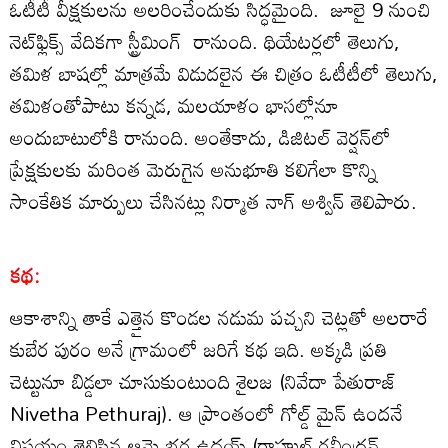
ఓటీటీ వీక్షకులను అలరించేందుకు సిద్ధమైంది. జూలై 9 నుంచి
నెట్‌ఫ్లిక్స్‌ వేదికగా స్ట్రీమింగ్ రానుంది. థియేటర్లలో తెలుగు,
తమిళ బాషల్లో మాత్రమే విడుదలైన ఈ చిత్రం ఓటీటీలో తెలుగు,
తమిళంతోపాటు కన్నడ, మలయాళం భాసల్లోనూ
అందుబాటులోకి రానుంది. అంతేకాదు, డిజిటల్‌ వెర్షన్‌లో
ప్రేక్షకులకు మరింత మెరుగైన అనుభూతి కలిగేలా కొన్ని
సాంకేతిక మార్పులు చేసినట్లు నిర్మాత నాగ్‌ అశ్విన్‌ తెలిపారు.
కథ:
ఆకాశాన్ని తాకే ఎత్తైన కొండల నడుమ పచ్చని చెట్లతో అలరారే
కుబేర పురం అనే గ్రామంలో జరిగే కథ ఇది. అక్కడి ప్రతి
చెట్టునూ బిడ్డలా చూసుకుంటుంది శైలజ (నివేదా పేతురాజ్
Nivetha Pethuraj). ఆ ప్రాంతంలో గోల్డ్ మైన్ ఉందనే
విషయం తెలిసిన ఆమె భర్త ఉదయ్ (రాహుల్ రవీంద్రన్