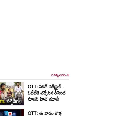
మరిన్ని చదవండి
OTT: స‌డ‌న్ స‌ర్‌ఫ్రైజ్‌..
ఓటీటీకి వ‌చ్చేసిన రీసెంట్
సూప‌ర్ హిట్ మూవీ
OTT: ఈ వారం కొత్త