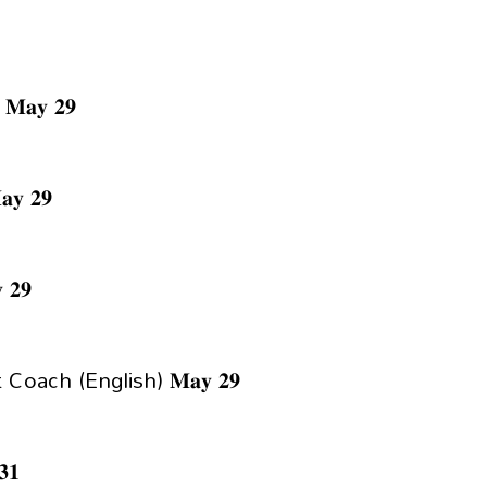
𝐚𝐲 𝟐𝟗
 𝟐𝟗
𝟐𝟗
oach (English) 𝐌𝐚𝐲 𝟐𝟗
𝟏