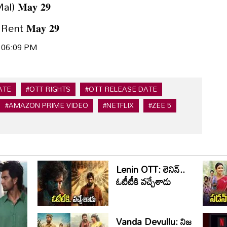
 𝐌𝐚𝐲 𝟐𝟗
ent 𝐌𝐚𝐲 𝟐𝟗
| 06:09 PM
ATE
#OTT RIGHTS
#OTT RELEASE DATE
#AMAZON PRIME VIDEO
#NETFLIX
#ZEE 5
Lenin OTT: లెనిన్..
ఓటీటీకి వ‌చ్చేశాడు
Vanda Devullu: నిజ