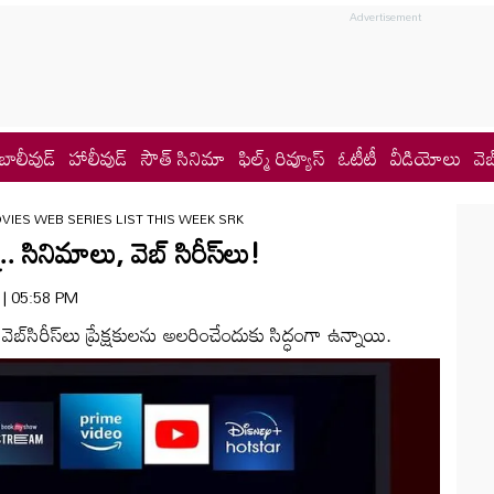
బాలీవుడ్
హాలీవుడ్
సౌత్ సినిమా
ఫిల్మ్ రివ్యూస్
ఓటీటీ
వీడియోలు
వెబ
IES WEB SERIES LIST THIS WEEK SRK
. సినిమాలు, వెబ్ సిరీస్‌లు!
6 | 05:58 PM
బ్‌సిరీస్‌లు ప్రేక్షకులను అలరించేందుకు సిద్ధంగా ఉన్నాయి.