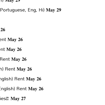
Portuguese, Eng, Hi) 𝐌𝐚𝐲 𝟐𝟗
𝟔
𝐌𝐚𝐲 𝟐𝟔
𝐌𝐚𝐲 𝟐𝟔
nt 𝐌𝐚𝐲 𝟐𝟔
Rent 𝐌𝐚𝐲 𝟐𝟔
ish) Rent 𝐌𝐚𝐲 𝟐𝟔
lish) Rent 𝐌𝐚𝐲 𝟐𝟔
sఔ 𝐌𝐚𝐲 𝟐𝟕