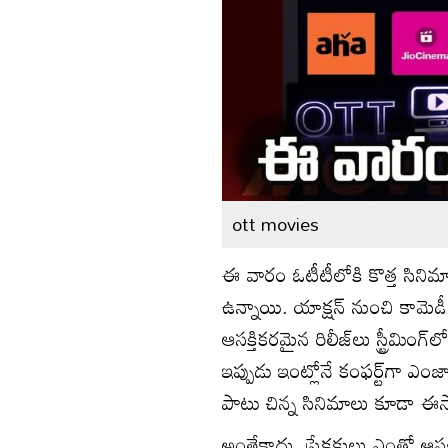
ott movies
ఈ వారం ఓటీటీలోకి కొత్త సినిమాలు
ఉన్నాయి. యాక్షన్ నుంచి కామెడీ 
ఆసక్తికరమైన రిలీజ్‌లు స్ట్రీమిం
ఇప్పుడు ఇంట్లోనే కంఫర్ట్‌గా 
పాటు చిన్న సినిమాలు కూడా ఈ
అంతేకాదు, ప్రేక్షకులు ఎంతో ఆసక్త