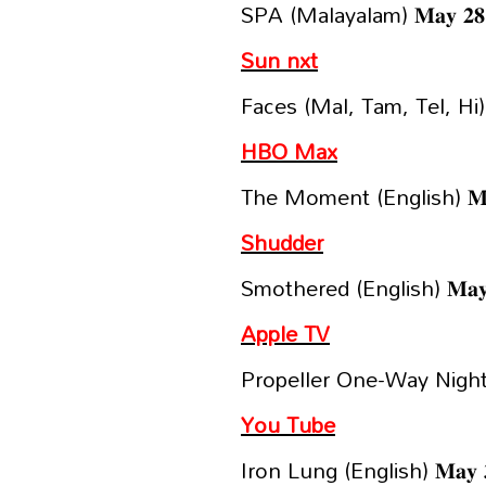
SPA (Malayalam) 𝐌𝐚𝐲 𝟐𝟖
Sun nxt
Faces (Mal, Tam, Tel, Hi) 𝐌
HBO Max
The Moment (English) 𝐌𝐚
Shudder
Smothered (English) 𝐌𝐚𝐲 
Apple TV
Propeller One-Way Night C
You Tube
Iron Lung (English) 𝐌𝐚𝐲 