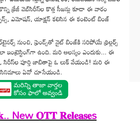
ొన్ని క్రేజీ వెబ్‌సిరీస్‌ల కొత్త సీజన్లు కూడా ఈ వారం
సస్పెన్స్, ఎమోషన్, యాక్షన్ కలిసిన ఈ కంటెంట్ బింజ్
ర్స్ నుంచి, ఫ్రెండ్స్‌తో నైట్ బింజ్‌కి సరిపోయే థ్రిల్లర్స్
 ఇంట్రెస్టింగ్‌గా ఉంది. మరి ఆలస్యం ఎందుకు... ఈ
, సిరీస్‌ల పూర్తి జాబితాపై ఓ లుక్ వేయండి! మరి ఈ
బోయే సినిమాలు ఏవో చూసేయండి.
𝐤.. New 𝐎𝐓𝐓 𝐑𝐞𝐥𝐞𝐚𝐬𝐞s