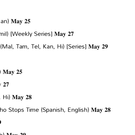
) 𝐌𝐚𝐲 𝟐𝟓
l) [Weekly Series] 𝐌𝐚𝐲 𝟐𝟕
l, Tam, Tel, Kan, Hi) [Series] 𝐌𝐚𝐲 𝟐𝟗
𝐚𝐲 𝟐𝟓
𝟐𝟕
i) 𝐌𝐚𝐲 𝟐𝟖
 Stops Time (Spanish, English) 𝐌𝐚𝐲 𝟐𝟖

𝐌𝐚𝐲 𝟐𝟗