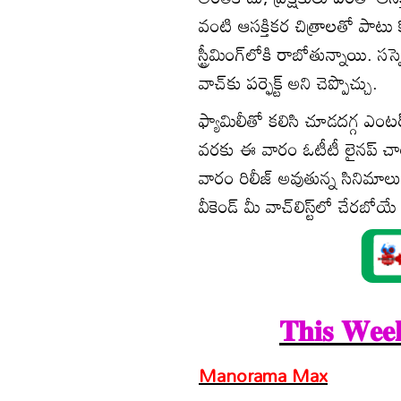
వంటి ఆస‌క్తిక‌ర చిత్రాల‌తో పాటు క
స్ట్రీమింగ్‌లోకి రాబోతున్నాయి. 
వాచ్‌కు పర్ఫెక్ట్ అని చెప్పొచ్చు.
ఫ్యామిలీతో కలిసి చూడదగ్గ ఎంటర్‌టైన
వరకు ఈ వారం ఓటీటీ లైనప్ చాలా
వారం రిలీజ్ అవుతున్న సినిమాలు
వీకెండ్ మీ వాచ్‌లిస్ట్‌లో చేర
𝐓𝐡𝐢𝐬 𝐖𝐞
Manorama Max