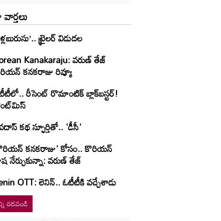
 వార్తలు
ళ్లబురుసు’.. ట్రైలర్ విడుదల
orean Kanakaraju: వరుణ్ తేజ్
రియన్‌ కనకరాజు రివ్యూ
ీటీలో.. రీసెంట్ రొమాంటిక్‌ బ్లాక్‌బ‌స్ట‌ర్‌!
ంట్‌మిస్‌
వదాస్ కథ స్ఫూర్తితో.. 'డీసీ'
కొరియన్ కనకరాజు' కోసం.. కొరియన్
ష నేర్చుకున్నా: వరుణ్ తేజ్
nin OTT: లెనిన్.. ఓటీటీకి వ‌చ్చేశాడు
్ని చదవండి