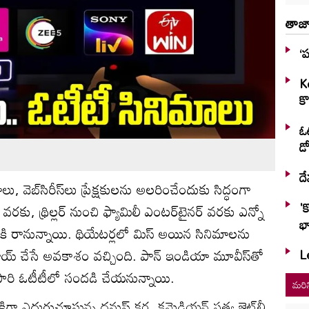
తాజా
‘ప
K
కొ
ఓట
డో
దే
, వెబ్‌సిరీస్‌లు ప్రేక్షకులను అలరించేందుకు సిద్ధంగా
'
వరకు, థ్రిల్లర్ నుంచి ఫ్యామిలీ ఎంటర్‌టైనర్ వరకు ఎన్నో
భా
గ్‌లోకి రానున్నాయి. థియేటర్లలో మిస్ అయిన సినిమాలను
ఎంజాయ్ చేసే అవకాశం వచ్చింది. పాన్ ఇండియా మూవీస్‌తో
Le
సారి ఓటీటీలో సందడి చేయనున్నాయి.
మరిన
ిగా ఎదురుచూస్తున్న ధ‌నుష్ క‌ర‌, క‌మెడియ‌న్ స‌త్య జెట్‌లీ