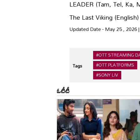
LEADER (Tam, Tel, Ka, Mal)
The Last Viking (English) R
Updated Date - May 25 , 2026 
#OTT STREAMING D
#OTT PLATFORMS
Tags
#SONY LIV
ఓటీటీ