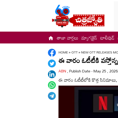
తాజా వార్తలు
మ్యాగజైన్
టాలీవుడ్
HOME
»
OTT
»
NEW OTT RELEASES MOV
ఈ వారం ఓటీటీకి వ‌స్తోన్న.
ABN
, Publish Date - May 25 , 202
ఈ వారం ఓటీటీలోకి కొత్త సినిమాలు, వె