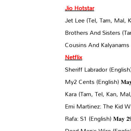
Jio Hotstar
Jet Lee (Tel, Tam, Mal, Kan
Brothers And Sisters (Tami
Cousins And Kalyanams (Ma
Netflix
Sheriff Labrador (English) 
My2 Cents (English) 𝐌𝐚𝐲 
Kara (Tam, Tel, Kan, Mal, H
Emi Martinez: The Kid Who
Rafa: S1 (English) 𝐌𝐚𝐲 𝟐
Dead Man’s Wire (English) 