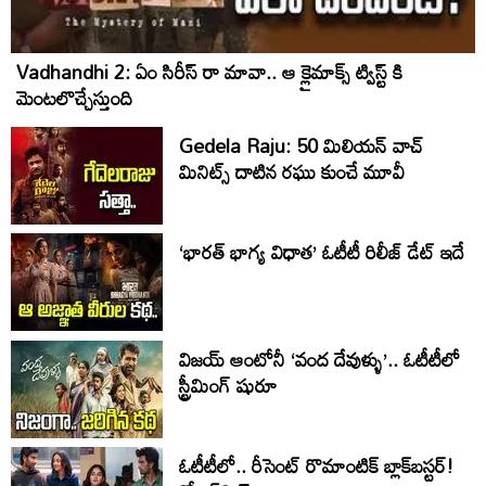
Vadhandhi 2: ఏం సిరీస్ రా మావా.. ఆ క్లైమాక్స్ ట్విస్ట్ కి
మెంటలొచ్చేస్తుంది
Gedela Raju: 50 మిలియన్‌ వాచ్‌
మినిట్స్‌ దాటిన రఘు కుంచే మూవీ
‘భారత్ భాగ్య విధాత’ ఓటీటీ రిలీజ్‌ డేట్‌ ఇదే
విజయ్ ఆంటోనీ ‘వంద దేవుళ్ళు’.. ఓటీటీలో
స్ట్రీమింగ్ షురూ
ఓటీటీలో.. రీసెంట్ రొమాంటిక్‌ బ్లాక్‌బ‌స్ట‌ర్‌!