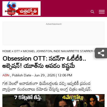
HOME
»
OTT
»
MICHAEL JOHNSTON, INDE NAVARRETTE STARRER OBSESSIO
Obsession OTT: స‌డ‌న్‌గా ఓటీటీకి..
అబ్సెషన్! యూత్‌ను ఆప‌డం క‌ష్ట‌మే
ABN
, Publish Date - Jun 29 , 2026 | 12:06 PM
గ‌త నెల‌లో అనామ‌కంగా థియేట‌ర్ల‌ల‌కు వ‌చ్చి ఇప్ప‌టికీ ప్ర‌పంచ
వ్యాప్తంగా సంచ‌ల‌నాలు న‌మోదు చేస్తున్న ఆంగ్ల చిత్రం అబ్సెషన్.