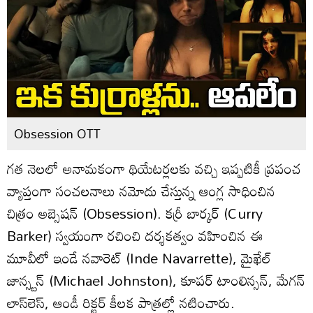
Obsession OTT
గ‌త నెల‌లో అనామ‌కంగా థియేట‌ర్ల‌ల‌కు వ‌చ్చి ఇప్ప‌టికీ ప్ర‌పంచ
వ్యాప్తంగా సంచ‌ల‌నాలు న‌మోదు చేస్తున్న ఆంగ్ల సాధించిన
చిత్రం అబ్సెషన్ (Obsession). క‌ర్రీ బార్క‌ర్ (Curry
Barker) స్వ‌యంగా ర‌చించి ద‌ర్శ‌క‌త్వం వ‌హించిన ఈ
మూవీలో ఇండే నవారెట్ (Inde Navarrette), మైఖేల్
జాన్స్టన్ (Michael Johnston), కూపర్ టాంలిన్సన్, మేగన్
లాస్‌లెస్, ఆండీ రిక్టర్ కీల‌క పాత్ర‌ల్లో న‌టించారు.