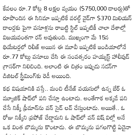
కేవ‌లం రూ.7 కోట్ల 8 ల‌క్ష‌ల వ్య‌యం ($750,000 డాల‌ర్లు)తో
రూపొందిన ఈ సినిమా ఇప్ప‌టికే వ‌ర‌ల్డ్ వైడ్‌గా $370 మిలియ‌న్
డాల‌ర్ల‌కు పైగా వ‌సూళ్ల‌ను రాబ‌ట్టి స్టిల్ ఇప్ప‌టికీ చాలా దేశాల్లో
విజ‌య‌వంత‌గా ర‌న్ అవుతుంది. ముఖ్యంగా మే 15న
థియేట‌ర్ల‌లో రిలీజ్ అయిన ఈ మూవీ ఇప్ప‌టికే ఇండియాలోనే
రూ.77 కోట్లు వ‌సూలు చేసి ఈ సంవ‌త్స‌రం హ‌య్య‌స్ట్ హాలీవుడ్
గ్రాస‌ర్‌గా నిలిచింది. అలాంటి ఈ చిత్రం ఇప్పుడు స‌డ‌న్‌గా
డిజిట‌ల్ స్ట్రీమింగ్‌కు రెడీ అయింది.
క‌థ విష‌యానికి వ‌స్తే.. మంచి టీనేజ్ వ‌య‌సులో ఉన్న బేర్‌ ఓ
మ్యూజిక్ షాప్‌లో ప‌ని చేస్తూ ఉంటాడు. అంతేగాక అక్క‌డే ప‌ని
చేసే నిక్కీ ఫ్రీమాన్‌ను వ‌న్ సైడ్ ల‌వ్ చేస్తుంటాడు. అయితే.. ఓ
రోజు నిక్కీని ప్ర‌పోజ్ చేద్దామ‌ని ఓ షాప్‌లో వన్ విష్ విల్లో అనే
ఒక వింత బొమ్మను కొంటాడు. ఈ బొమ్మ‌ను ప‌గ‌ల‌గొట్టి ఏదైనా