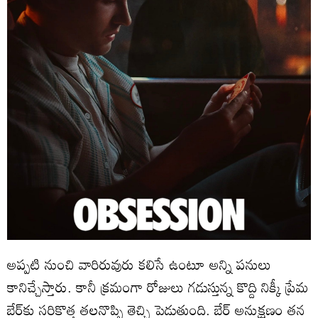
అప్ప‌టి నుంచి వారిరువురు క‌లిసే ఉంటూ అన్ని ప‌నులు
కానిచ్చేస్తారు. కానీ క్ర‌మంగా రోజులు గ‌డుస్తున్న కొద్ది నిక్కీ ప్రేమ
బేర్‌కు స‌రికొత్త త‌ల‌నొప్పి తెచ్చి పెడుతుంది. బేర్ అనుక్ష‌ణం త‌న