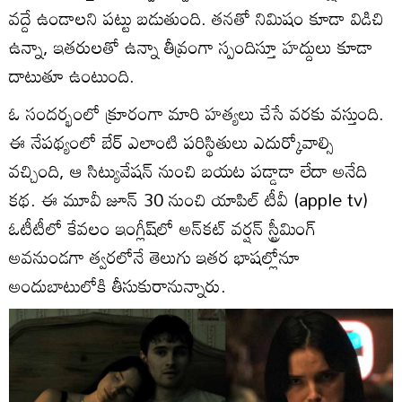
వ‌ద్దే ఉండాల‌ని ప‌ట్టు బ‌డుతుంది. త‌న‌తో నిమిషం కూడా విడిచి
ఉన్నా, ఇత‌రుల‌తో ఉన్నా తీవ్రంగా స్పందిస్తూ హ‌ద్దులు కూడా
దాటుతూ ఉంటుంది.
ఓ సంద‌ర్భంలో క్రూరంగా మారి హ‌త్య‌లు చేసే వ‌ర‌కు వ‌స్తుంది.
ఈ నేప‌థ్యంలో బేర్ ఎలాంటి ప‌రిస్థితులు ఎదుర్కోవాల్సి
వ‌చ్చింది, ఆ సిట్యువేష‌న్ నుంచి బ‌య‌ట ప‌డ్డాడా లేదా అనేది
క‌థ‌. ఈ మూవీ జూన్ 30 నుంచి యాపిల్ టీవీ (apple tv)
ఓటీటీలో కేవ‌లం ఇంగ్లీష్‌లో అన్‌క‌ట్ వ‌ర్ష‌న్‌ స్ట్రీమింగ్
అవ‌నుండ‌గా త్వ‌ర‌లోనే తెలుగు ఇత‌ర భాష‌ల్లోనూ
అందుబాటులోకి తీసుకురానున్నారు.