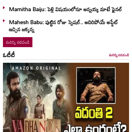
Mamitha Baiju: పెళ్లి విషయంలోనూ అన్నయ్య మాటే ఫైనల్‌
Mahesh Babu: పుట్టిన రోజు స్పెషల్.. అదిరిపోయే అప్డేట్
ఇచ్చిన జక్కన్న
మరిన్ని చదవండి
ఓటీటీ
మరిన్ని చదవండి