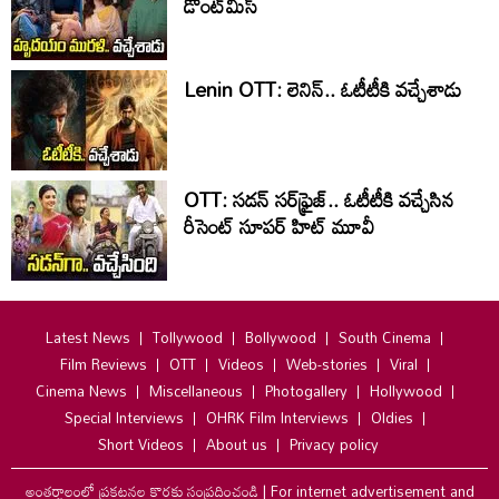
డోంట్‌మిస్‌
Lenin OTT: లెనిన్.. ఓటీటీకి వ‌చ్చేశాడు
OTT: స‌డ‌న్ స‌ర్‌ఫ్రైజ్‌.. ఓటీటీకి వ‌చ్చేసిన
రీసెంట్ సూప‌ర్ హిట్ మూవీ
Latest News
Tollywood
Bollywood
South Cinema
Film Reviews
OTT
Videos
Web-stories
Viral
Cinema News
Miscellaneous
Photogallery
Hollywood
Special Interviews
OHRK Film Interviews
Oldies
Short Videos
About us
Privacy policy
అంతర్జాలంలో ప్రకటనల కొరకు సంప్రదించండి
|
For internet advertisement and