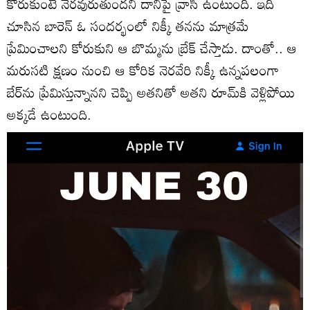
కోరుకుంటే నెర‌వురుతుంద‌ని దానిపై వ్రాసి ఉంటుంది. ఇది
చూసిన బారెన్ ఓ సంద‌ర్భంలో నిక్కీ త‌న‌ను మాత్ర‌మే
ప్రేమించాల‌ని కోరుకుని ఆ బొమ్మ‌ను బ్రేక్ చేస్తాడు. దాంతో.. ఆ
మ‌రుస‌టి క్ష‌ణం నుంచి ఆ కోరిక నెర‌వేరి నిక్కీ ఉన్న‌ప‌లంగా
బేర్‌ను ప్రేమిస్తున్నాన‌ని చెప్పి అత‌నితో అత‌ని రూమ్‌కి వెళ్లిపోయి
అక్క‌డే ఉంటుంది.