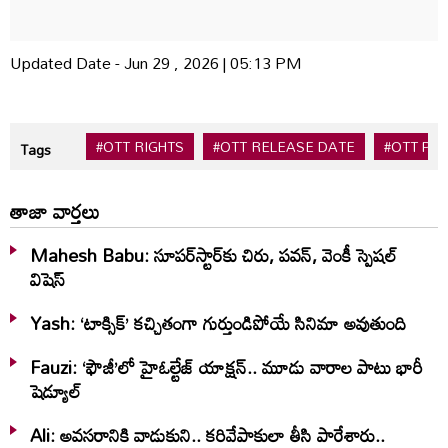
Updated Date - Jun 29 , 2026 | 05:13 PM
#OTT RIGHTS
#OTT RELEASE DATE
#OTT PL
Tags
తాజా వార్తలు
Mahesh Babu: సూపర్‌స్టార్‌కు చిరు, పవన్‌, వెంకీ స్పెషల్‌
విషెస్‌
Yash: ‘టాక్సిక్’ కచ్చితంగా గుర్తుండిపోయే సినిమా అవుతుంది
Fauzi: ‘ఫౌజీ’లో హైఓల్టేజ్‌ యాక్షన్‌.. మూడు వారాల పాటు భారీ
షెడ్యూల్‌
Ali: అవసరానికి వాడుకుని.. కరివేపాకులా తీసి పారేశారు..