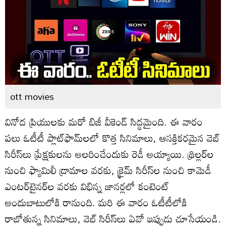
ott movies
వినోద ప్రియులకు మరో బిజీ వీకెండ్ సిద్ధమైంది. ఈ వారం
పలు ఓటీటీ ప్లాట్‌ఫామ్‌లలో కొత్త సినిమాలు, ఆసక్తికరమైన వెబ్
సిరీస్‌లు ప్రేక్షకులను అలరించేందుకు రెడీ అయ్యాయి. థ్రిల్లర్‌ల
నుంచి ఫ్యామిలీ డ్రామాల వరకు, క్రైమ్ సిరీస్‌ల నుంచి కామెడీ
ఎంటర్‌టైనర్‌ల వరకు విభిన్న జానర్లలో కంటెంట్
అందుబాటులోకి రానుంది. మరి ఈ వారం ఓటీటీలోకి
రాబోతున్న సినిమాలు, వెబ్ సిరీస్‌లు ఏవో ఇప్పుడు చూసేయండి.