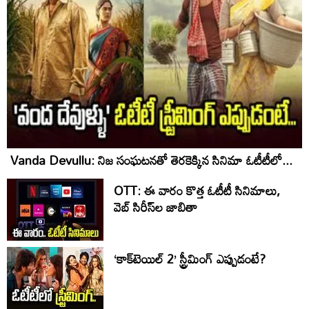
Vanda Devullu: నిజ సంఘటనతో తెరకెక్కిన సినిమా ఓటీటీలో...
OTT: ఈ వారం కొత్త ఓటీటీ సినిమాలు,
వెబ్ సిరీస్‌ల జాబితా
‘కాక్‌టెయిల్‌ 2’ స్ట్రీమింగ్‌ ఎప్పుడంటే?