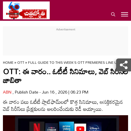
HOME
»
OTT
»
FULL GUIDE TO THIS WEEK’S OTT PREMIERES LINE UP SRK
OTT: ఈ వారం.. ఓటీటీ సినిమాలు, వెబ్ సిరీస్‌ల
జాబితా
ABN
, Publish Date - Jun 16 , 2026 | 06:23 PM
ఈ వారం పలు ఓటీటీ ప్లాట్‌ఫామ్‌లలో కొత్త సినిమాలు, ఆసక్తికరమైన
వెబ్ సిరీస్‌లు ప్రేక్షకులను అలరించేందుకు రెడీ అయ్యాయి.