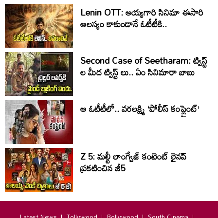
Lenin OTT: అయ్యగారి సినిమా ఈసారి
ఆలస్యం కాకుండానే ఓటీటీకి..
Second Case of Seetharam: ట్విస్ట్
ల మీద ట్విస్ట్ లు.. ఏం సినిమారా బాబు
ఆ ఓటీటీలో.. వ‌ర‌ల‌క్ష్మి ‘పోలీస్ కంప్లైంట్’
Z 5: మల్టీ లాంగ్వేజ్‌ కంటెంట్‌ లైనప్‌
ప్రకటించిన జీ5
Latest News
Tollywood
Bollywood
South Cinema