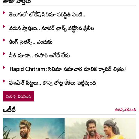
తాజా వార్తలు
తెలుగులో లోకేష్ సినిమా పరిస్థితి ఏంటి..
వరుస ప్లాపులు.. సూపర్ ఛాన్స్ పట్టేసిన శ్రీలీల
కింగ్ సైలెన్స్.. ఎందుకు
నీల్ మావా.. ఈసారి ఆగేదే లేదు
Rapid Chitram: సినిమా సమాచార మాలిక ర్యాపిడ్ చిత్రం!
హుషార్‌ పిట్టలు.. కొన్ని చోట్ల కేకలు పెట్టిస్తుంది
మరిన్ని చదవండి
ఓటీటీ
మరిన్ని చదవండి