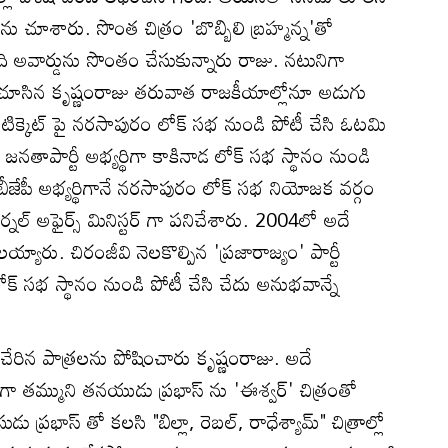
చూశారు. సొంత చిత్రం 'బొబ్బిలి బ్రహ్మన్న'తో
అవార్డును సొంతం చేసుకున్నారు రాజు. నటునిగా
ిచూసిన కృష్ణంరాజు తరువాత రాజకీయాల్లోనూ అడుగు
్టీ టిక్కెట్ పై నరసాపురం లోక్ సభ నుండి పోటీ చేసి ఓటమి
ాపార్టీ అభ్యర్థిగా కాకినాడ లోక్ సభ స్థానం నుండి
ేపీ అభ్యర్థిగానే నరసాపురం లోక్ సభ నియోజక వర్గం
్నల్ అఫైర్స్ మినిస్టర్ గా పనిచేశారు. 2004లో అదే
ారు. చిరంజీవి నెలకొల్పిన 'ప్రజారాజ్యం' పార్టీ
ోక్ సభ స్థానం నుండి పోటీ చేసి చేదు అనుభవాన్నే
ేరిన పాత్రలను పోషించారు కృష్ణంరాజు. అదే
్ముని తనయుడు ప్రభాస్ ను 'ఈశ్వర్' చిత్రంతో
రభాస్ తో కలసి "బిల్లా, రెబల్, రాధేశ్యామ్" చిత్రాల్లో