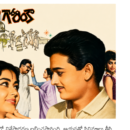
నాల్లో విశేషాదరణ లభించసాగింది. ఆయనతో సినిమాలు తీసి