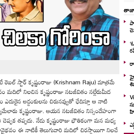
తాజా
ప్
చ
‘ఓ
రవ
ర
హ
 రెబల్ స్టార్ కృష్ణంరాజు (Krishnam Raju) మాత్రమే
శి
 జనం మదిలో నిలచిన కృష్ణంరాజు నటజీవితం నల్లేరుమీద
V
ఎదురైన అడ్డంకులను చిరునవ్వుతో ఛేదిస్తూ ఆ నాటి
స
జ్యమేలారు కృష్ణంరాజు. ఆయన నటజీవితం నిస్సందేహంగా
హి
 చెప్పక తప్పదు. నేడు కృష్ణంరాజు భౌతికంగా మన మధ్య
ఎన
ైభవం ఈ నాటికీ తెలుగువారి మదిలో చిరస్థాయిగా నిలచే