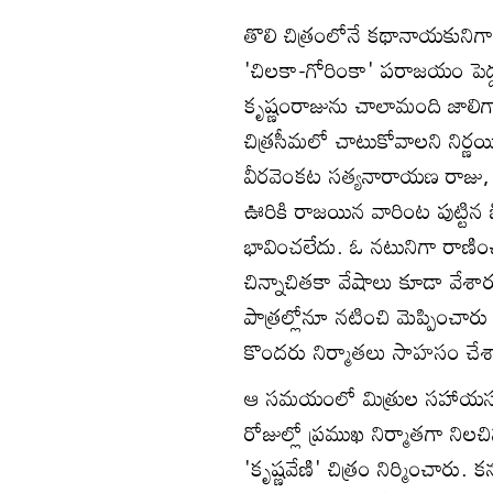
తొలి చిత్రంలోనే కథానాయకునిగ
'చిలకా-గోరింకా' పరాజయం పెద్ద ద
కృష్ణంరాజును చాలామంది జాలిగ
చిత్రసీమలో చాటుకోవాలని నిర్ణ
వీరవెంకట సత్యనారాయణ రాజు, 
ఊరికి రాజయిన వారింట పుట్టిన బ
భావించలేదు. ఓ నటునిగా రాణి
చిన్నాచితకా వేషాలు కూడా వేశా
పాత్రల్లోనూ నటించి మెప్పించారు
కొందరు నిర్మాతలు సాహసం చేశార
ఆ సమయంలో మిత్రుల సహాయసహకా
రోజుల్లో ప్రముఖ నిర్మాతగా నిల
'కృష్ణవేణి' చిత్రం నిర్మించార