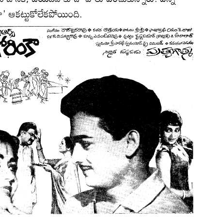
ా' ఆకట్టుకోలేకపోయింది.