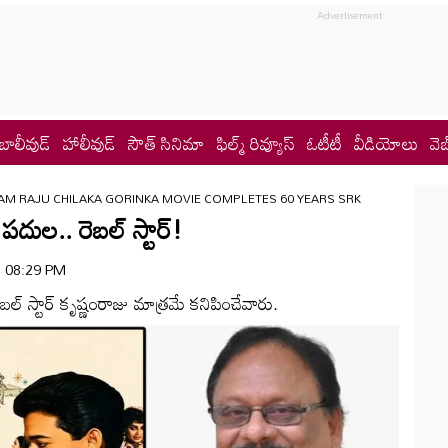
బాలీవుడ్
హాలీవుడ్
సౌత్ సినిమా
ఫిల్మ్ రివ్యూస్
ఓటీటీ
వీడియోలు
వెబ
AM RAJU CHILAKA GORINKA MOVIE COMPLETES 60 YEARS SRK
ుల.. రెబల్ స్టార్!
 | 08:29 PM
్ స్టార్ కృష్ణంరాజు మాత్రమే కనిపించేవారు.