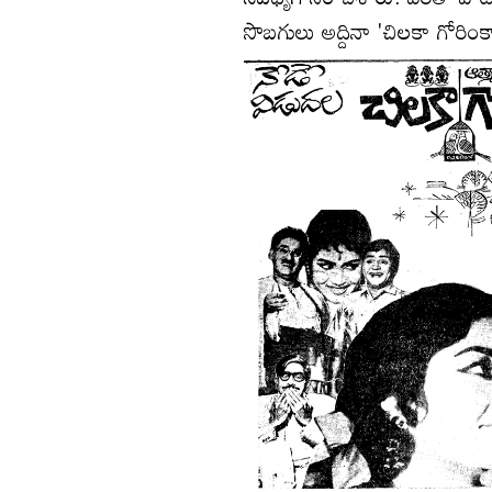
సొబగులు అద్దినా 'చిలకా గోరింక