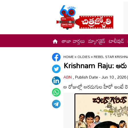
తాజా వార్తలు
మ్యాగజైన్
టాలీవుడ్
HOME
»
OLDIES
»
REBEL STAR KRISHN
Krishnam Raju: ఆరు పద
ABN
, Publish Date - Jun 10 , 2026
ఆ రోజుల్లో ఆరడుగుల హీరో అంటే రెబల