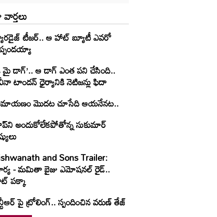
 వార్తలు
యారడైజ్ టీజర్.. ఆ హాట్ బ్యూటీ ఎవరో
ెప్పండయ్యా
 మై డాగ్’.. ఆ డాగ్ ఎంత పని చేసింది..
ీనా టాండన్ ధైర్యానికి నెటిజన్లు ఫిదా
ామాయణం మొదట చూసేది ఆయనేనట..
ైప్‌ని అందుకోలేకపోతోన్న సుకుమార్
ష్యులు
ishwanath and Sons Trailer:
ూర్య - మమితా బైజు ఎమోషనల్ రైడ్..
ట్ పక్కా
్టీఆర్ పై ట్రోలింగ్.. స్పందించిన వరుణ్ తేజ్