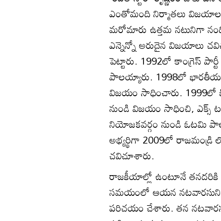
ఎంతోమంది నిర్మాతలు విజయాలను 
మరోమారు ఉత్తమ నటునిగా నంది 
ఎన్నెన్నో అరుదైన విజయాలు చవ
పెట్టారు. 1992లో కాంగ్రెస్ పార
పాలయ్యారు. 1998లో భారతీయ జనత
విజయం సాధించారు. 1999లో బీజ
నుండి విజయం సాధించి, ఎక్స్ టర
నియోజకవర్గం నుండి ఓటమి పాలయ్య
అభ్యర్థిగా 2009లో రాజమండ్రి ల
చవిచూశారు.
రాజకీయాల్లో ఉంటూనే తనదరికి చ
సమయంలో ఆయన నటవారసునిగా తమ
పరిచయం చేశారు. తన నటవారసుడు ప్