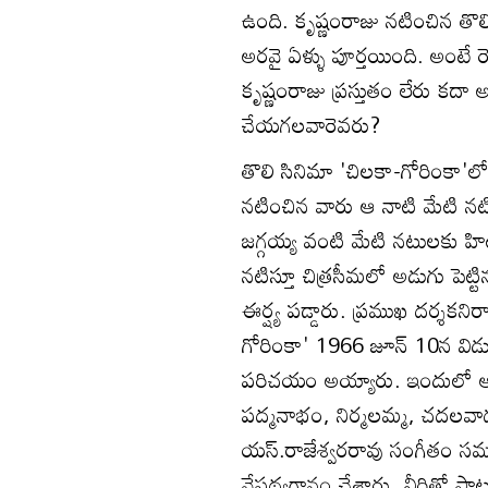
ఉంది. కృష్ణంరాజు నటించిన తొల
అరవై ఏళ్ళు పూర్తయింది. అంటే రెబ
కృష్ణంరాజు ప్రస్తుతం లేరు కద
చేయగలవారెవరు?
తొలి సినిమా 'చిలకా-గోరింకా'
నటించిన వారు ఆ నాటి మేటి నటి
జగ్గయ్య వంటి మేటి నటులకు హి
నటిస్తూ చిత్రసీమలో అడుగు పెట
ఈర్ష్య పడ్డారు. ప్రముఖ దర్శకనిర్
గోరింకా' 1966 జూన్ 10న విడ
పరిచయం అయ్యారు. ఇందులో అంజల
పద్మనాభం, నిర్మలమ్మ, చదలవాడ
యస్.రాజేశ్వరరావు సంగీతం సమక
నేపథ్యగానం చేశారు. వీరితో పా