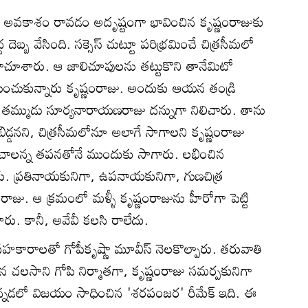
ా అవకాశం రావడం అదృష్టంగా భావించిన కృష్ణంరాజుకు
ెబ్బ వేసింది. సక్సెస్ చుట్టూ పరిభ్రమించే చిత్రసీమలో
ాచూశారు. ఆ జాలిచూపులను తట్టుకొని తానేమిటో
యించుకున్నారు కృష్ణంరాజు. అందుకు ఆయన తండ్రి
తమ్ముడు సూర్యనారాయణరాజు దన్నుగా నిలిచారు. తాను
ిడ్డనని, చిత్రసీమలోనూ అలాగే సాగాలని కృష్ణంరాజు
ంచాలన్న తపనతోనే ముందుకు సాగారు. లభించిన
రు. ప్రతినాయకునిగా, ఉపనాయకునిగా, గుణచిత్ర
 రాజు. ఆ క్రమంలో మళ్ళీ కృష్ణంరాజును హీరోగా పెట్టి
ు. కానీ, అవేవీ కలసి రాలేదు.
రాలతో గోపీకృష్ణా మూవీస్ నెలకొల్పారు. తరువాతి
చిన చలసాని గోపి నిర్మాతగా, కృష్ణంరాజు సమర్పకునిగా
ు. కన్నడలో విజయం సాధించిన 'శరపంజర' రీమేక్ ఇది. ఈ