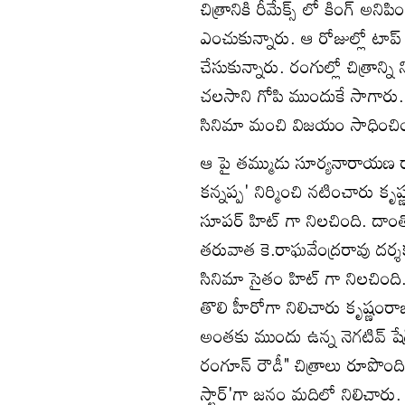
చిత్రానికి రీమేక్స్ లో కింగ్ అ
ఎంచుకున్నారు. ఆ రోజుల్లో టాప్
చేసుకున్నారు. రంగుల్లో చిత్రాన
చలసాని గోపి ముందుకే సాగారు. వ
సినిమా మంచి విజయం సాధించింది
ఆ పై తమ్ముడు సూర్యనారాయణ రాజు
కన్నప్ప' నిర్మించి నటించారు 
సూపర్ హిట్ గా నిలచింది. దా
తరువాత కె.రాఘవేంద్రరావు దర్శ
సినిమా సైతం హిట్ గా నిలచింది
తొలి హీరోగా నిలిచారు కృష్ణం
అంతకు ముందు ఉన్న నెగటివ్ షేడ్స్
రంగూన్ రౌడీ" చిత్రాలు రూపొ
స్టార్'గా జనం మదిలో నిలిచారు.