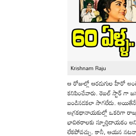
Krishnam Raju
ఆ రోజుల్లో ఆరడుగుల హీరో అంటే
కనిపించేవారు. రెబల్ స్టార్ గా
బండినడకలా సాగలేదు. అయితేనేం 
అగ్రకథానాయకుల్లో ఒకరిగా రా
భావితరాలకు స్ఫూర్తిదాయకం అని
లేకపోవచ్చు. కానీ, ఆయన నటనావ