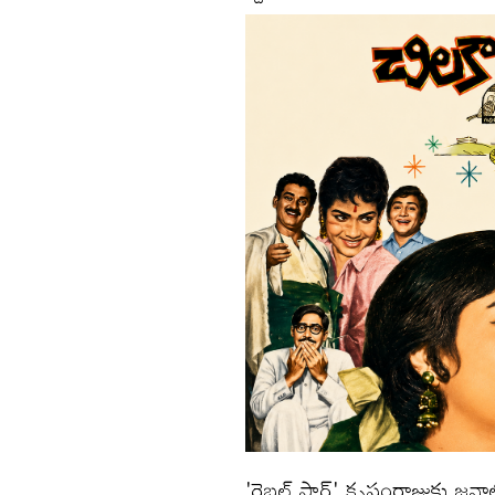
'రెబల్ స్టార్' కృష్ణంరాజుకు జ