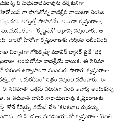
నిపించుకున్న వి.మధుసూదనరావును దర్శకునిగా
 హీరోయిన్ గా సాగుతోన్న వాణిశ్రీని నాయికగా ఎంపిక
్ని నిర్మించడం అప్పట్లో సాహసమే. అయినా కృష్ణంరాజు,
ిజయవంతంగా 'కృష్ణవేణి' చిత్రాన్ని నిర్మించారు. ఆ
. దాంతో హీరోగా కృష్ణంరాజుకు గుర్తింపు లభించింది.
 నిర్మాతగా గోపీకృష్ణా మూవీస్ బ్యానర్ పైనే 'భక్త
కృష్ణంరాజు. అందులోనూ వాణిశ్రీయే నాయిక. ఈ సినిమా
ంతో మరింత ఉత్సాహంగా ముందుకు సాగారు కృష్ణంరాజు.
కత్వంలో 'అమరదీపం' చిత్రం నిర్మించి నటించారు. ఈ
. ఈ సినిమాతో ఉత్తమ నటునిగా నంది అవార్డు అందుకున్న
రాజు. ఆ తరువాత దాసరి నారాయణరావు కృష్ణంరాజుకు
 తోనే కేరెక్టర్స్ క్రియేట్ చేసి "కటకటాల రుద్రయ్య,
ందించారు. ఈ సినిమాల ఘనవిజయంతో కృష్ణంరాజు 'రెబల్