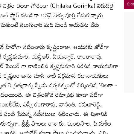
ి చిత్రం చిలకా-గోరింకా (Chilaka Gorinka) విడుదలై
మరిన
ల్ స్టార్ నటునిగా అరవై ఏళ్ళు పూర్తి చేసుకున్నారు.
ా అనుకుంటే తెలుగువారి మది నుండి ఆయనను వేరు
లోనే హీరోగా నటించారు కృష్ణంరాజు. ఆయనకు జోడీగా
 కృష్ణకుమారి. యన్టీఆర్, ఏయన్నార్, కాంతారావు,
ట్ పెయిర్ గా రాణించిన కృష్ణకుమారి సరసన నాయకునిగా
్టిన కృష్ణంరాజును చూసి నాటి వర్ధమాన కథానాయకులు
మాత కె.ప్రత్యగాత్మ స్వీయ దర్శకత్వంలో నిర్మించిన 'చిలకా -
ుదలయింది. ఈ చిత్రంతోనే రమాప్రభ కూడా నటిగా
ీదేవి, ఎస్వీ రంగారావు, వాసంతి, రమణారెడ్డి,
 వంటి పేరున్న నటీనటులు నటించారు. ఈ చిత్రానికి
ూర్చగా, శ్రీశ్రీ పాటలు రాశారు. ఘంటసాల, పి.సుశీల
టు జానకి, జయదేవ్ కూడా పాలు పంచుకున్నారు. ఎన్ని