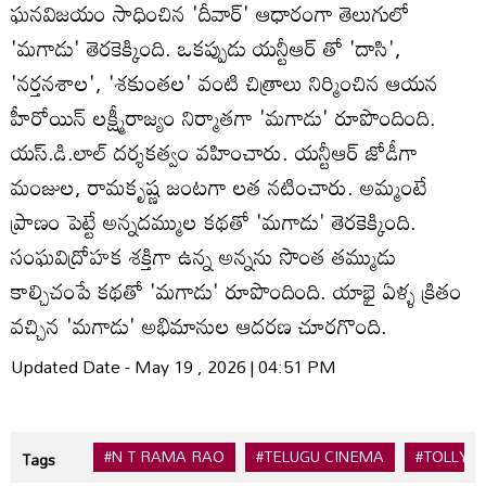
ఘనవిజయం సాధించిన 'దీవార్' ఆధారంగా తెలుగులో
'మగాడు' తెరకెక్కింది. ఒకప్పుడు యన్టీఆర్ తో 'దాసి',
'నర్తనశాల', 'శకుంతల' వంటి చిత్రాలు నిర్మించిన ఆయన
హీరోయిన్ లక్ష్మీరాజ్యం నిర్మాతగా 'మగాడు' రూపొందింది.
యస్.డి.లాల్ దర్శకత్వం వహించారు. యన్టీఆర్ జోడీగా
మంజుల, రామకృష్ణ జంటగా లత నటించారు. అమ్మంటే
ప్రాణం పెట్టే అన్నదమ్ముల కథతో 'మగాడు' తెరకెక్కింది.
సంఘవిద్రోహక శక్తిగా ఉన్న అన్నను సొంత తమ్ముడు
కాల్చిచంపే కథతో 'మగాడు' రూపొందింది. యాభై ఏళ్ళ క్రితం
వచ్చిన 'మగాడు' అభిమానుల ఆదరణ చూరగొంది.
Updated Date - May 19 , 2026 | 04:51 PM
#N T RAMA RAO
#TELUGU CINEMA
#TOLLY
Tags