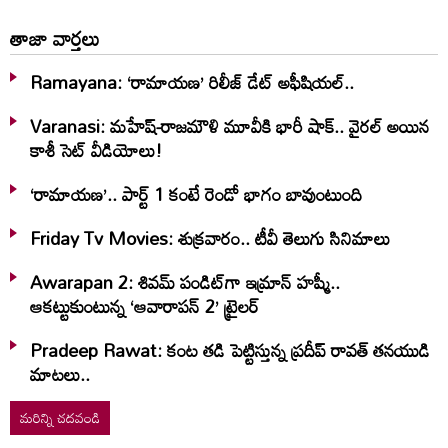
తాజా వార్తలు
Ramayana: ‘రామాయణ’ రిలీజ్ డేట్ అఫీషియల్‌..
Varanasi: మహేష్-రాజమౌళి మూవీకి భారీ షాక్.. వైరల్ అయిన
కాశీ సెట్ వీడియోలు!
‘రామాయణ’.. పార్ట్‌ 1 కంటే రెండో భాగం బావుంటుంది
Friday Tv Movies: శుక్ర‌వారం.. టీవీ తెలుగు సినిమాలు
Awarapan 2: శివమ్ పండిట్‌గా ఇమ్రాన్ హష్మీ..
ఆకట్టుకుంటున్న ‘ఆవారాపన్ 2’ ట్రైలర్
Pradeep Rawat: కంట తడి పెట్టిస్తున్న ప్రదీప్ రావత్ తనయుడి
మాటలు..
మరిన్ని చదవండి