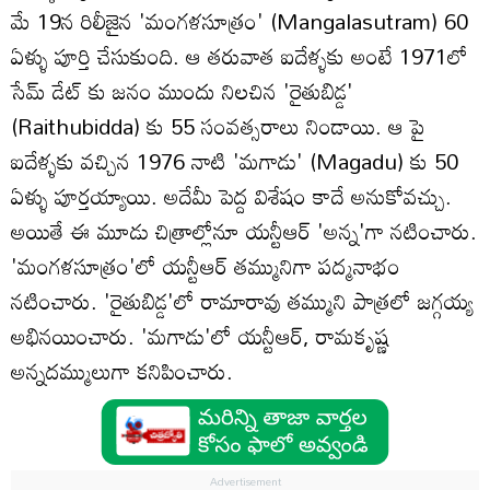
మే 19న రిలీజైన 'మంగళసూత్రం' (Mangalasutram) 60
ఏళ్ళు పూర్తి చేసుకుంది. ఆ తరువాత ఐదేళ్ళకు అంటే 1971లో
సేమ్ డేట్ కు జనం ముందు నిలచిన 'రైతుబిడ్డ'
(Raithubidda) కు 55 సంవత్సరాలు నిండాయి. ఆ పై
ఐదేళ్ళకు వచ్చిన 1976 నాటి 'మగాడు' (Magadu) కు 50
ఏళ్ళు పూర్తయ్యాయి. అదేమీ పెద్ద విశేషం కాదే అనుకోవచ్చు.
అయితే ఈ మూడు చిత్రాల్లోనూ యన్టీఆర్ 'అన్న'గా నటించారు.
'మంగళసూత్రం'లో యన్టీఆర్ తమ్మునిగా పద్మనాభం
నటించారు. 'రైతుబిడ్డ'లో రామారావు తమ్ముని పాత్రలో జగ్గయ్య
అభినయించారు. 'మగాడు'లో యన్టీఆర్, రామకృష్ణ
అన్నదమ్ములుగా కనిపించారు.