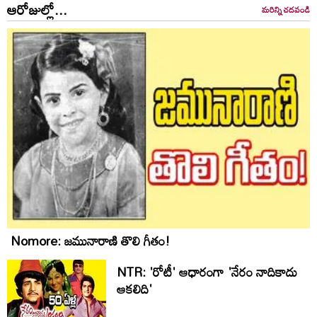
ఆరోజుల్లో...
మరిన్ని చదవండి
Nomore: జమునారాణి తొలి గీతం!
NTR: 'రోటీ' ఆధారంగా 'నేరం నాదికాదు
ఆకలిది'