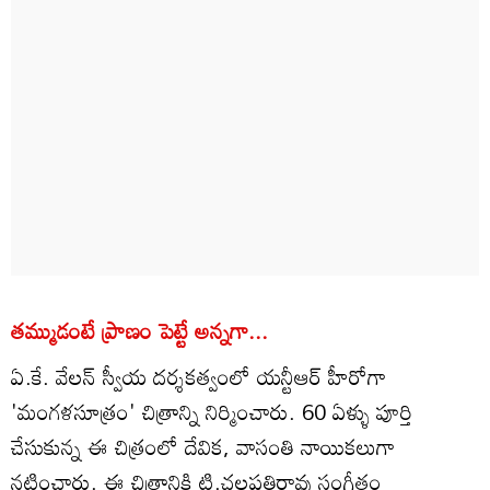
తమ్ముడంటే ప్రాణం పెట్టే అన్నగా...
ఏ.కే. వేలన్ స్వీయ దర్శకత్వంలో యన్టీఆర్ హీరోగా
'మంగళసూత్రం' చిత్రాన్ని నిర్మించారు. 60 ఏళ్ళు పూర్తి
చేసుకున్న ఈ చిత్రంలో దేవిక, వాసంతి నాయికలుగా
నటించారు. ఈ చిత్రానికి టి.చలపతిరావు సంగీతం