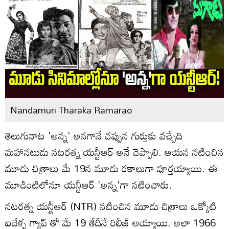
Nandamuri Tharaka Ramarao
తెలుగునాట 'అన్న' అనగానే చప్పున గుర్తుకు వచ్చేది
మహానటుడు నటరత్న యన్టీఆర్ అనే చెప్పాలి. ఆయన నటించిన
మూడు చిత్రాలు మే 19న మూడు రకాలుగా పూర్తయ్యాయి. ఈ
మూడింటిలోనూ యన్టీఆర్ 'అన్న'గా నటించారు.
నటరత్న యన్టీఆర్ (NTR) నటించిన మూడు చిత్రాలు ఒక్కోటి
ఐదేళ్ళ గ్యాప్ తో మే 19 తేదీనే రిలీజ్ అయ్యాయి. అలా 1966