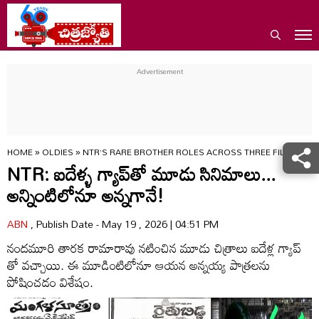
HOME
»
OLDIES
»
NTR’S RARE BROTHER ROLES ACROSS THREE FILMS ON
NTR: ఐదేళ్ళ గ్యాప్‌తో మూడు సినిమాలు...
అన్నింటిలోనూ అన్నగానే!
ABN
, Publish Date - May 19 , 2026 | 04:51 PM
నందమూరి తారక రామారావు నటించిన మూడు చిత్రాలు ఐదేళ్ల గ్యాప్
తో వచ్చాయి. ఈ మూడింటిలోనూ ఆయన అన్నయ్య పాత్రలను
పోషించడం విశేషం.