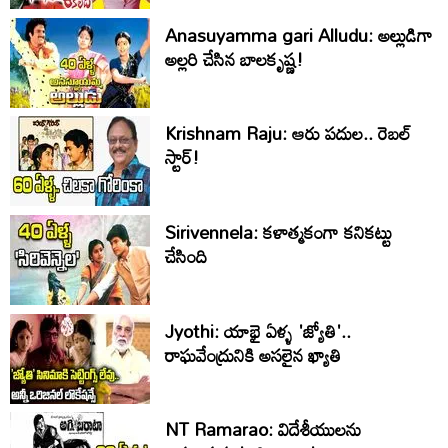
Anasuyamma gari Alludu: అల్లుడిగా
అల్లరి చేసిన బాలకృష్ణ!
Krishnam Raju: ఆరు పదుల.. రెబల్
స్టార్!
Sirivennela: కళాత్మకంగా కనికట్టు
చేసింది
Jyothi: యాభై ఏళ్ళ 'జ్యోతి'..
రాఘవేంద్రునికి అసలైన ఖ్యాతి
NT Ramarao: విదేశీయులను