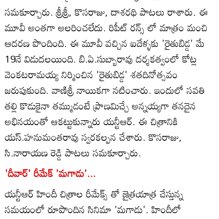
సమకూర్చారు. శ్రీశ్రీ, కొసరాజు, దాశరథి పాటలు రాశారు. ఈ
మూవీ అంతగా అలరించలేదు. రిపీట్ రన్స్ లో మాత్రం మంచి
ఆదరణ పొందింది. ఈ మూవీ వచ్చిన ఐదేళ్ళకు 'రైతుబిడ్డ' మే
19నే విడుదలయింది. బి.ఏ.సుబ్బారావు దర్శకత్వంలో కోట్ల
వెంకటరామయ్య నిర్మించిన 'రైతుబిడ్డ' శతదినోత్సవం
జరుపుకుంది. వాణిశ్రీ నాయికగా నటించారు. ఇందులో సవతి
తల్లి కొడుకైనా తమ్ముడంటే ప్రాణమిచ్చే అన్నయ్యగా తనదైన
అభినయంతో ఆకట్టుకున్నారు యన్టీఆర్. ఈ చిత్రానికి
యస్.హనుమంతరావు స్వరకల్పన చేశారు. కొసరాజు,
సి.నారాయణ రెడ్డి పాటలు సమకూర్చారు.
'దీవార్' రీమేక్ 'మగాడు'...
యన్టీఆర్ హిందీ చిత్రాల రీమేక్స్ తో జైత్రయాత్ర చేస్తున్న
సమయంలో రూపొందిన సినిమా 'మగాడు'. హిందీలో