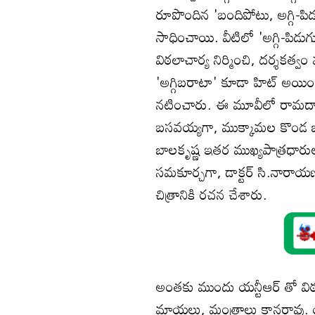
రూపొందిన 'బందిపోటు, అగ్గి-
సాధించాయి. వీటిలో 'అగ్గి-పిడు
విఠలాచార్య నిర్మించి, దర్శకత
'అగ్గిబరాటా' కూడా హిట్ అయింద
నటించారు. ఈ మూవీలో రామదాస్
బసవయ్యగా, ముక్కామల కొండ బూచ
బాలకృష్ణ ఇతర ముఖ్యపాత్రధారుల
సమకూర్చగా, డాక్టర్ సి.నారాయణ 
చిత్రానికి రచన చేశారు.
అంతకు ముందు యన్టీఆర్ తో విఠ
మాయలు, మంత్రాలు కానరావు. యన