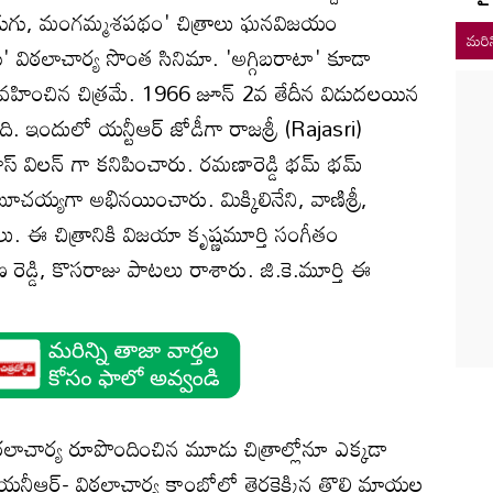
పిడుగు, మంగమ్మశపథం' చిత్రాలు ఘనవిజయం
మరిన
గు' విఠలాచార్య సొంత సినిమా. 'అగ్గిబరాటా' కూడా
్వం వహించిన చిత్రమే. 1966 జూన్ 2వ తేదీన విడుదలయిన
ి. ఇందులో యన్టీఆర్ జోడీగా రాజశ్రీ (Rajasri)
 విలన్ గా కనిపించారు. రమణారెడ్డి భమ్ భమ్
య్యగా అభినయించారు. మిక్కిలినేని, వాణిశ్రీ,
ు. ఈ చిత్రానికి విజయా కృష్ణమూర్తి సంగీతం
రెడ్డి, కొసరాజు పాటలు రాశారు. జి.కె.మూర్తి ఈ
లాచార్య రూపొందించిన మూడు చిత్రాల్లోనూ ఎక్కడా
్టీఆర్- విఠలాచార్య కాంబోలో తెరకెక్కిన తొలి మాయల