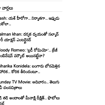
 వార్తలు
ash: యశ్ హీరోగా.. నిర్మాతగా.. ఇప్పుడు
ంకోలా..
alman khan: దర్శక ద్వయంతో సల్మాన్
రీ యాక్షన్ ఎంటర్టైనర్
oody Romeo: ‘బ్లడీ రోమియో’.. క్రేజీ
ంబినేషన్ వర్కౌట్ అయినట్టేనా?
iharika Konidela: బంగారు బోనమెత్తిన
హారిక.. కోరిక తీరిందంటూ..
unday TV Movie: ఆదివారం.. తెలుగు
వీ చ‌ల‌న‌చిత్రాలు
ి తడి అందాలతో మీనాక్షి దీక్షిత్‌.. ఫొటోలు
రల్