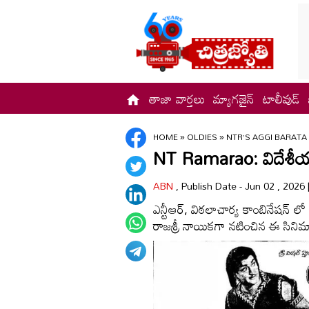
తాజా వార్తలు
మ్యాగజైన్
టాలీవుడ్
HOME
»
OLDIES
»
NTR’S AGGI BARAT
NT Ramarao: విదేశీయుల
ABN
, Publish Date - Jun 02 , 2026
ఎన్టీఆర్, విఠలాచార్య కాంబినేషన్ లో
రాజశ్రీ నాయికగా నటించిన ఈ సినిమ