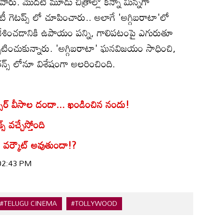
ు. మొదటి మూడు చిత్రాల్లో కన్నా మిన్నగా
ైటీ గెటప్స్ లో చూపించారు.. అలాగే 'అగ్గిబరాటా'లో
ేశించడానికి ఉపాయం పన్ని, గాలిపటంపై ఎగురుతూ
చ్చటించుకున్నారు. 'అగ్గిబరాటా' ఘనవిజయం సాధించి,
రన్స్ లోనూ విశేషంగా అలరించింది.
సర్ వీసాల దందా... ఖండించిన నందు!
వ‌చ్చేస్తోంది
వర్కౌట్‌ అవుతుందా!?
 02:43 PM
#TELUGU CINEMA
#TOLLYWOOD