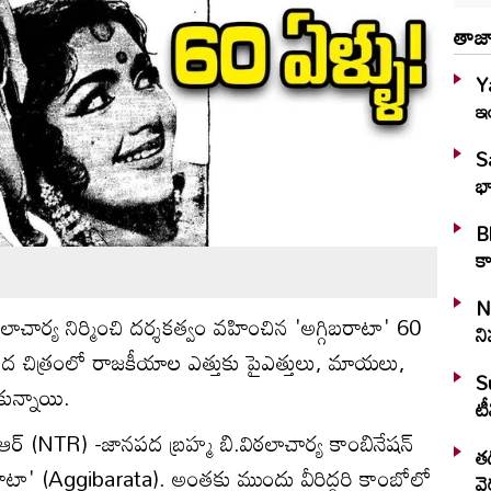
తాజా
Y
ఇ
S
భా
Bl
కా
N
లాచార్య నిర్మించి దర్శకత్వం వహించిన 'అగ్గిబరాటా' 60
ని
నపద చిత్రంలో రాజకీయాల ఎత్తుకు పైఎత్తులు, మాయలు,
S
కున్నాయి.
టీ
ీఆర్ (NTR) -జానపద బ్రహ్మ బి.విఠలాచార్య కాంబినేషన్
తడ
ిబరాటా' (Aggibarata). అంతకు ముందు వీరిద్దరి కాంబోలో
వై