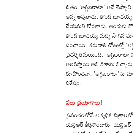
చిత్రం 'అగ్గిబరాటా' అనే చెప
అన్న అవుతాడు. కొండ బూచయ్
చేయమని కోరతాడు. అందుకు కొ
కొండ బూచయ్య మధ్య సాగిన మాయల
పంచాయి. తరువాతి రోజుల్లో 'అగ్గి
ప్రదర్శితమయింది. 'అగ్గిబరాటా'న
అలరిస్తాయి అని కితాబు నిచ్చ
రూపొందినా, 'అగ్గిబరాటా'ను 
విశేషం.
పలు ప్రయోగాలు!
ప్రపంచంలోనే అత్యధిక చిత్రాలల
యన్టీఆర్ కీర్తినొందారు. యన్టీఆర