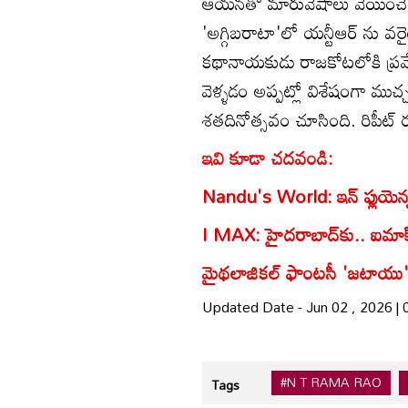
ఆయనతో మారువేషాలు వేయించేవార
'అగ్గిబరాటా'లో యన్టీఆర్ ను వర
కథానాయకుడు రాజకోటలోకి ప్రవ
వెళ్ళడం అప్పట్లో విశేషంగా ము
శతదినోత్సవం చూసింది. రిపీట్ 
ఇవి కూడా చదవండి:
Nandu's World: ఇన్ ఫ్లుయెన్
I MAX: హైదరాబాద్‌కు.. ఐమాక్స్ 
మైథలాజికల్‌ ఫాంటసీ 'జటాయు' 
Updated Date - Jun 02 , 2026 |
#N T RAMA RAO
Tags