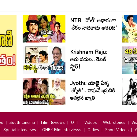
NTR: 'రోటీ' ఆధారంగా
'నేరం నాదికాదు ఆకలిది'
Krishnam Raju:
ఆరు పదుల.. రెబల్
స్టార్!
Jyothi: యాభై ఏళ్ళ
'జ్యోతి'.. రాఘవేంద్రునికి
అసలైన ఖ్యాతి
od
South Cinema
Film Reviews
OTT
Videos
Web-stories
Vir
Special Interviews
OHRK Film Interviews
Oldies
Short Videos
A