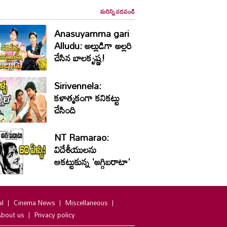
మరిన్ని చదవండి
Anasuyamma gari
Alludu: అల్లుడిగా అల్లరి
చేసిన బాలకృష్ణ!
Sirivennela:
కళాత్మకంగా కనికట్టు
చేసింది
NT Ramarao:
విదేశీయులను
ఆకట్టుకున్న 'అగ్గిబరాటా'
al
Cinema News
Miscellaneous
bout us
Privacy policy