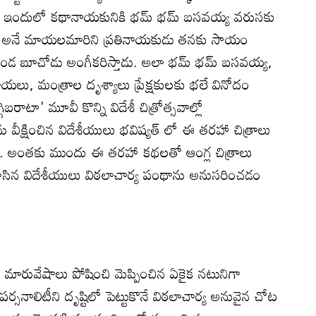
్పాలి. ఇందులో కథానాయకునికి భమ్ భమ్ బసవయ్య వరుసకు
య అనే మాయలమారిని ప్రతినాయకుడు తనకు సాయం
ండ బూచోడు అంగీకరిస్తాడు. అలా భమ్ భమ్ బసవయ్య,
ు, మంత్రాల దృశ్యాలు ప్రేక్షకులకు భలే వినోదం
బరాటా' మూవీ కొన్ని విదేశీ చిత్రోత్సవాల్లో
ు వీక్షించిన విదేశీయులు భవిష్యత్ లో ఈ తరహా చిత్రాలు
ారు. అంతకు ముందు ఈ తరహా కథలతో ఆంగ్ల చిత్రాలు
చూసిన విదేశీయులు విఠలాచార్య పంథాను అనుసరించడం
ో మారువేషాలు పోషించి మెప్పించిన ఏకైక నటునిగా
్ పర్సనాలిటీని దృష్టిలో పెట్టుకొనే విఠలాచార్య అనువైన చోట