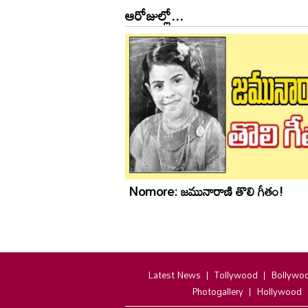
ఆరోజుల్లో...
Nomore: జమునారాణి తొలి గీతం!
Latest News
Tollywood
Bollywo
Photogallery
Hollywood