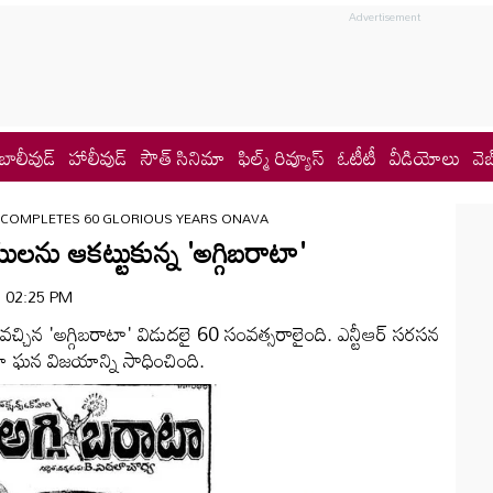
బాలీవుడ్
హాలీవుడ్
సౌత్ సినిమా
ఫిల్మ్ రివ్యూస్
ఓటీటీ
వీడియోలు
వెబ
A COMPLETES 60 GLORIOUS YEARS ONAVA
ను ఆకట్టుకున్న 'అగ్గిబరాటా'
 | 02:25 PM
 వచ్చిన 'అగ్గిబరాటా' విడుదలై 60 సంవత్సరాలైంది. ఎన్టీఆర్‌ సరసన
ా ఘన విజయాన్ని సాధించింది.