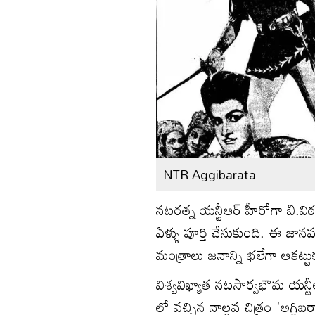
NTR Aggibarata
నటరత్న యన్టీఆర్ హీరోగా బి.విఠ
ఏళ్ళు పూర్తి చేసుకుంది. ఈ జా
మంత్రాలు జనాన్ని భలేగా ఆకట్టు
విశ్వవిఖ్యాత నటసార్వభౌమ యన్ట
లో వచ్చిన నాల్గవ చిత్రం 'అగ్గ