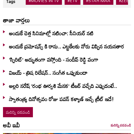
#MOVIES IN TV
#ETV
#STAR MAA
#ZEE T
Tags
తాజా వార్తలు
అందుకే చెత్త సినిమాల్లో నటించా: సీనియర్ నటి
అందుకే ప్రమోషన్స్ కి రాను.. ఎట్టకేలకు నోరు విప్పిన నయనతార
‘స్పిరిట్’ అద్భుతంగా వస్తోంది - సందీప్ రెడ్డి వంగా
విజయ్ - త్రిష రిలేషన్.. సంగీత ఒప్పుకుందా
అల్లరి నరేష్ ‘రంభ ఊర్వశి మేనక’ టీజర్ వచ్చేది ఎప్పుడంటే..
స్వాతంత్య్ర దినోత్సవం రోజు పవన్ కళ్యాణ్ ఇచ్చే ట్రీట్ ఇదే!
మరిన్ని చదవండి
అవీ ఇవీ
మరిన్ని చదవండి