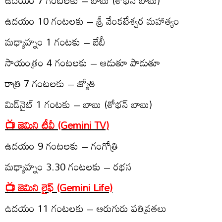
ఉద‌యం 10 గంట‌ల‌కు – శ్రీ వేంక‌టేశ్వ‌ర మ‌హాత్యం
మ‌ధ్యాహ్నం 1 గంట‌కు – బేబీ
సాయంత్రం 4 గంట‌ల‌కు – ఆడుతూ పాడుతూ
రాత్రి 7 గంట‌ల‌కు – జ్యోతి
మిడ్‌నైట్ 1 గంట‌కు – బాబు (శోభ‌న్ బాబు)
📺 జెమిని టీవీ (Gemini TV)
ఉద‌యం 9 గంట‌ల‌కు – గంగోత్రి
మధ్యాహ్నం 3.30 గంటల‌కు – ర‌భ‌స‌
📺 జెమిని లైఫ్‌ (Gemini Life)
ఉద‌యం 11 గంట‌ల‌కు – ఆరుగురు ప‌తివ్ర‌తలు