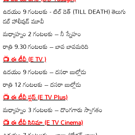
ఉద‌యం 9 గంట‌ల‌కు - టిల్ డెత్‌ (TILL DEATH) తెలుగు
డ‌బ్ హాలీవుడ్ మూవీ
మ‌ధ్యాహ్నం 2 గంట‌ల‌కు – నీ స్నేహం
రాత్రి 9.30 గంట‌ల‌కు – బావ బావ‌మ‌రిది
📺 ఈ టీవీ (E TV )
ఉద‌యం 9 గంట‌ల‌కు – ద‌స‌రా బుల్లోడు
రాత్రి 12 గంట‌ల‌కు – ద‌స‌రా బుల్లోడు
📺 ఈ టీవీ ప్ల‌స్‌ (E TV Plus)
మ‌ధ్యాహ్నం 3 గంట‌ల‌కు – దొంగగారు స్వాగ‌తం
📺 ఈ టీవీ సినిమా (E TV Cinema)
ఉద‌యం 7 గంట‌ల‌కు – బాబు (శోభ‌న్ బాబు)