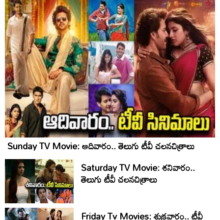
Sunday TV Movie: ఆదివారం.. తెలుగు టీవీ చ‌ల‌న‌చిత్రాలు
Saturday TV Movie: శ‌నివారం..
తెలుగు టీవీ చ‌ల‌న‌చిత్రాలు
Friday Tv Movies: శుక్ర‌వారం.. టీవీ