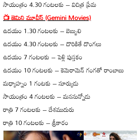
సాయంత్రం 4.30 గంట‌ల‌కు – విచిత్ర ప్రేమ‌
📺 జెమిని మూవీస్‌ (Gemini Movies)
ఉద‌యం 1.30 గంట‌ల‌కు – బెబ్బులి
ఉద‌యం 4.30 గంట‌ల‌కు – దొరికితే దొంగ‌లు
ఉద‌యం 7 గంట‌ల‌కు – పెళ్లి పుస్త‌కం
ఉద‌యం 10 గంట‌ల‌కు – కెమెరామెన్ గంగ‌తో రాంబాబు
మధ్యాహ్నం 1 గంటకు – సూర్యుడు
సాయంత్రం 4 గంట‌ల‌కు – మ‌న‌సున్నోడు
రాత్రి 7 గంట‌ల‌కు – దేశ‌ముదురు
రాత్రి 10 గంట‌ల‌కు – శ్రీకారం