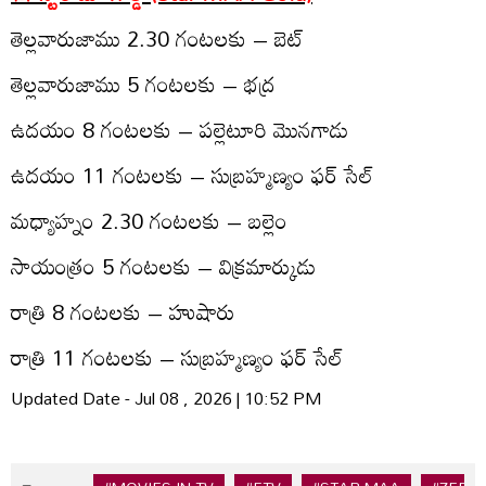
తెల్ల‌వారుజాము 2.30 గంట‌ల‌కు – బెట్‌
తెల్ల‌వారుజాము 5 గంట‌ల‌కు – భ‌ద్ర‌
ఉద‌యం 8 గంట‌ల‌కు – ప‌ల్లెటూరి మొన‌గాడు
ఉద‌యం 11 గంట‌లకు – సుబ్ర‌హ్మ‌ణ్యం ఫ‌ర్ సేల్‌
మధ్యాహ్నం 2.30 గంట‌లకు – బ‌ల్లెం
సాయంత్రం 5 గంట‌లకు – విక్ర‌మార్కుడు
రాత్రి 8 గంట‌లకు – హుషారు
రాత్రి 11 గంట‌ల‌కు – సుబ్ర‌హ్మ‌ణ్యం ఫ‌ర్ సేల్‌
Updated Date - Jul 08 , 2026 | 10:52 PM