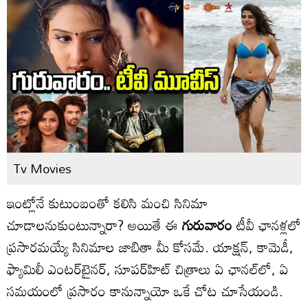
Tv Movies
ఇంట్లోనే కుటుంబంతో కలిసి మంచి సినిమా
చూడాలనుకుంటున్నారా? అయితే ఈ
గురువారం
టీవీ ఛానళ్లలో
ప్రసారమయ్యే సినిమాల జాబితా మీ కోసమే. యాక్షన్‌, కామెడీ,
ఫ్యామిలీ ఎంటర్‌టైనర్‌, సూపర్‌హిట్ చిత్రాలు ఏ ఛానల్‌లో, ఏ
సమయంలో ప్రసారం కానున్నాయో ఒకే చోట చూసేయండి.