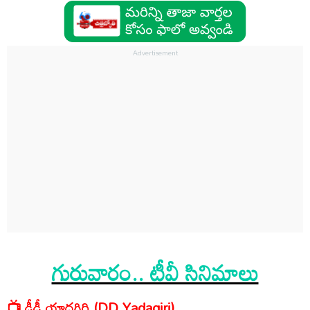
గురువారం.. టీవీ సినిమాలు
📺 డీడీ యాద‌గిరి (DD Yadagiri)