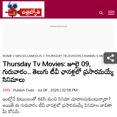
HOME
»
MISCELLANEOUS
»
THURSDAY TELEVISION CHANNELS MOVIES LIST
Thursday Tv Movies: జూలై 09,
గురువారం.. తెలుగు టీవీ ఛాన‌ళ్ల‌లో ప్ర‌సార‌మ‌య్యే
సినిమాలు
ABN
, Publish Date - Jul 08 , 2026 | 02:58 PM
ఇంట్లోనే కుటుంబంతో కలిసి మంచి సినిమా చూడాలనుకుంటున్నారా?
అయితే ఈ గురువారం టీవీ ఛానళ్లలో ప్రసారమయ్యే సినిమాల జాబితా
మీ కోసమే.