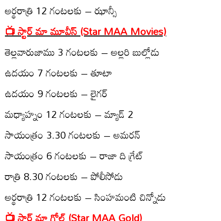
అర్థ‌రాత్రి 12 గంట‌ల‌కు – ఝాన్సీ
📺 స్టార్ మా మూవీస్‌ (Star MAA Movies)
తెల్ల‌వారుజాము 3 గంట‌ల‌కు – అల్ల‌రి బుల్లోడు
ఉద‌యం 7 గంట‌ల‌కు – తూటా
ఉద‌యం 9 గంట‌ల‌కు – లైగ‌ర్
మ‌ధ్యాహ్నం 12 గంట‌ల‌కు – మ్యాడ్ 2
సాయంత్రం 3.30 గంట‌ల‌కు – అమ‌ర‌న్‌
సాయంత్రం 6 గంట‌ల‌కు – రాజా ది గ్రేట్‌
రాత్రి 8.30 గంట‌ల‌కు – పోలీసోడు
అర్థ‌రాత్రి 12 గంట‌ల‌కు – సింహ‌మంటి చిన్నోడు
📺 స్టార్ మా గోల్డ్ (Star MAA Gold)