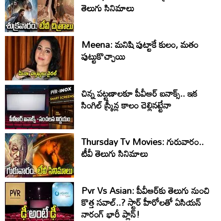
తెలుగు సినిమాలు
Meena: మనిషి పుట్టాకే కులం, మతం
పుట్టుకొచ్చాయి
చిన్న పట్టణాలకూ పీవీఆర్ ఐనాక్స్.. ఇక
సింగిల్ స్క్రీన్ల కాలం చెల్లినట్టేనా
Thursday Tv Movies: గురువారం..
టీవీ తెలుగు సినిమాలు
Pvr Vs Asian: పీవీఆర్‌కు తెలుగు నుంచి
కొత్త సవాల్..? స్టార్ హీరోలతో ఏసియన్
నారంగ్ భారీ ప్లాన్!