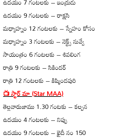
ఉద‌యం 7 గంట‌ల‌కు – ఇంద్రుడు
ఉద‌యం 9 గంట‌ల‌కు – రాక్ష‌సి
మధ్యాహ్నం 12 గంట‌లకు – స్నేహం కోసం
మధ్యాహ్నం 3 గంట‌ల‌కు – నెక్ట్స్‌ నువ్వే
సాయంత్రం 6 గంట‌ల‌కు – శివ‌లింగ
రాత్రి 9 గంట‌ల‌కు – సికింద‌ర్‌
రాత్రి 12 గంట‌ల‌కు – కిష్కింద‌పురి
📺 స్టార్ మా (Star MAA)
తెల్ల‌వారుజాము 1.30 గంట‌కు – క‌ల్ప‌న‌
ఉద‌యం 4 గంట‌ల‌కు – నిప్పు
ఉద‌యం 9 గంట‌ల‌కు – ఖైదీ నం 150