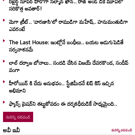
రిటైర్డ్ సూపర్ హీరోగా సల్మాన్ ఖాన్.. రాజ్ అండ్ డీకే మూవీలో
సరికొత్త అవతార్!
మెగా ట్రీట్.. ‘వారణాసి’లో రాముడిగా మహేష్.. హనుమంతుడిగా
ఎవరంటే
The Last House: ఇంట్లోనే బంధీలు.. బయట అడుగుపెడితే
సర్వనాశనమే
లాల్ ద‌ర్వాజ‌ బోనాలు.. సంద‌డి చేసిన విజ‌య్ దేవ‌ర‌కొండ‌, సందీప్
వంగా
హీరోయిన్ కి చేదు అనుభవం.. స్టేజిమీదనే లిప్ కిస్ ఇచ్చిన
అభిమాని
ఫ్యాన్స్‌ ప్రెషర్‌ని తట్టుకోవడం ఈ దర్శకధీరుడికే సాధ్యమైంది..
మరిన్ని చదవండి
అవీ ఇవీ
మరిన్ని చదవండి