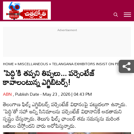
HOME
»
MISCELLANEOUS
»
TELANGANA EXHIBITORS INSIST ON PERCENT
'పెద్ది'కి తప్పని తిప్పలు... పర్సెంటేజ్‌
కావాలంటున్న ఎగ్జిబిటర్స్!
ABN
, Publish Date - May 23 , 2026 | 04:43 PM
తెలంగాణ ఫిల్మ్ ఎగ్జిబిటర్స్ పర్సెంటేజ్‌ విధానంపై పట్టుదలగా ఉన్నారు.
'పెద్ది'తో సహా అన్ని సినిమాలను పర్సెంటేజ్‌ విధానానికే ఆడతామని
స్పష్టం చేస్తున్నారు. తెలుగు ఫిల్మ్ ఛాంబర్ తమ సమస్యను మరింత
జటిలం చేస్తోందని వారు ఆరోపిస్తున్నారు.