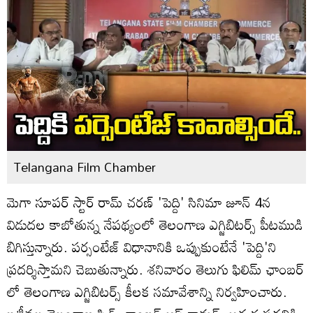
Telangana Film Chamber
మెగా సూపర్ స్టార్ రామ్ చరణ్‌ 'పెద్ది' సినిమా జూన్ 4న
విడుదల కాబోతున్న నేపథ్యంలో తెలంగాణ ఎగ్జిబిటర్స్ పీటముడి
బిగిస్తున్నారు. పర్సంటేజ్‌ విధానానికి ఒప్పుకుంటేనే 'పెద్ది'ని
ప్రదర్శిస్తామని చెబుతున్నారు. శనివారం తెలుగు ఫిలిమ్ ఛాంబర్
లో తెలంగాణ ఎగ్జిబిటర్స్ కీలక సమావేశాన్ని నిర్వహించారు.