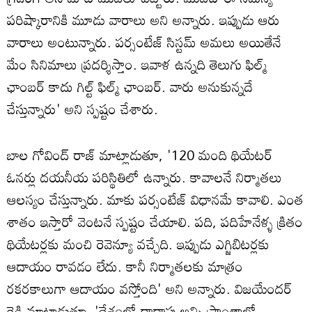
పరిష్కారానికి మూడు వారాలు అని అన్నారు. ఇప్పుడు ఆరు
వారాలు అంటున్నారు. పర్సంటేజ్‌ సిస్టమ్‌ అమలు అయితేనే
మేం సినిమాలు ప్రదర్శిస్తాం. ఇవాళ ఉన్నది తెలుగు ఫిల్మ్
ఛాంబర్ కాదు గిల్ట్ ఫిల్మ్ ఛాంబర్. వారు అనుకున్నదే
చేస్తున్నారు' అని స్పష్టం చేశారు.
బాల గోవింద్‌ రాజ్‌ మాట్లాడుతూ, '120 మంది థియేటర్
ఓనర్లు దయనీయ పరిస్థితిలో ఉన్నారు. కావాలనే నిర్మాతలు
ఆలస్యం చేస్తున్నారు. మాకు పర్సంటేజ్‌ విధానమే కావాలి. ఎంత
శాతం ఇస్తారో వెంటనే స్పష్టం చేయాలి. పది, పదిహేనేళ్ళ క్రితం
థియేటర్లకు మంచి రెవెన్యూ వచ్చేది. ఇప్పుడు ఎగ్జిబిటర్లకు
ఆదాయం రావడం లేదు. కానీ నిర్మాతలకు మాత్రం
రకరకాలుగా ఆదాయం వస్తోంది' అని అన్నారు. విజయేందర్
రెడ్డి మాట్లాడుతూ, 'దేశంలో దాదాపు అన్ని ప్రాంతాల్లో