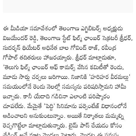
ఈ మీడియా సమావేశంలో తెలంగాణ ఎగ్జిబిటర్స్ అధ్యక్షుడు
విజయేందర్ రెడ్డి, తెలంగాణ స్టేట్‌ ఫిల్మ్ ఛాంబర్ సెక్రటరీ శ్రీధర్‌,
సుదర్శన్ థియేటర్‌ అధినేత బాల గోవింద్‌ రాజ్‌, రవీంద్ర
గోపాల్‌ తదితరులు హాజరయ్యారు. శ్రీధర్ మాట్లాడుతూ,
'తెలుగు ఫిల్మ్ ఛాంబర్‌ ఆఫ్ కామర్స్ వేసిన కమిటీతో రెండు,
మూడు సార్లు చర్చలు జరిగాయి. నిజానికి 'హరిహర వీరమల్లు'
సమయంలోనే రెండు నెలల్లో సమస్యను పరిషరిస్తామని హామీ
ఇచ్చారు. కానీ యేడాది గడిచినా ఎలాంటి పరిష్కారం
చూపలేదు. మేమైతే 'పెద్ది' సినిమాను పర్సెంటేజ్‌ విధానంలోనే
ఆడించాలని అనుకుంటున్నాం. అయితే నిర్మాతలు మమ్మల్ని
రెచ్చగొట్టేలా మాట్లాడుతున్నారు. టైమ్‌ పాస్‌ చేయడం కోసం
గ్రేడింగ్‌ అనే మాట మొదలు పెట్టారు. మొదట ఈ సమస్య