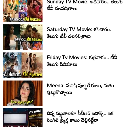
Sunday TV Movie: ఆదివారం.. తెలుగు
టీవీ చ‌ల‌న‌చిత్రాలు
Saturday TV Movie: శ‌నివారం..
తెలుగు టీవీ చ‌ల‌న‌చిత్రాలు
Friday Tv Movies: శుక్ర‌వారం.. టీవీ
తెలుగు సినిమాలు
Meena: మనిషి పుట్టాకే కులం, మతం
పుట్టుకొచ్చాయి
చిన్న పట్టణాలకూ పీవీఆర్ ఐనాక్స్.. ఇక
సింగిల్ స్క్రీన్ల కాలం చెల్లినట్టేనా