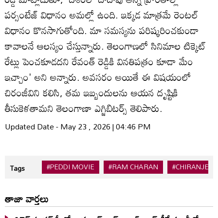
పర్సంటేజ్ విధానం అమల్లో ఉంది. ఇక్కడ మాత్రమే రెంటల్
విధానం కొనసాగుతోంది. మా సమస్యను పరిష్కరించకుండా
కావాలనే ఆలస్యం చేస్తున్నారు. తెలంగాణలో సినిమాల టిక్కెట్
రేట్లు పెంచకూడదని రేవంత్‌ రెడ్డికి వినతిపత్రం కూడా మేం
ఇచ్చాం' అని అన్నారు. అవసరం అయితే ఈ విషయంలో
చిరంజీవిని కలిసి, తమ ఇబ్బందులను ఆయన దృష్టికి
తీసుకెళతామని తెలంగాణా ఎగ్జిబిటర్స్ తెలిపారు.
Updated Date - May 23 , 2026 | 04:46 PM
#PEDDI MOVIE
#RAM CHARAN
#CHIRANJEEV
Tags
తాజా వార్తలు