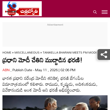
HOME
»
MISCELLANEOUS
»
TANIKELLA BHARANI MEETS PM MODI IN HYD
ప్రధాని మోదీ చేతిని ముద్దాడిన భరణి!
ABN
, Publish Date - May 11 , 2026 | 02:06 PM
భారత ప్రధాని నరేంద్ర మోదీని తనికెళ్ళ భరణి బేగంపేట
విమానాశ్రయంలో కలిశారు. రాముడు, కృష్ణుడు, ఆదిశంకరుడు,
వివేకానందుడి అంశ మోదీ అని భరణీ అభివర్ణించారు.