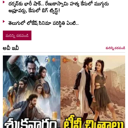
దర్శన్‌కు భారీ షాక్.. రేణుకాస్వామి హత్య కేసులో ముగ్గురు
అప్రూవర్లు, కేసులో బిగ్ ట్విస్ట్!
తెలుగులో లోకేష్ సినిమా పరిస్థితి ఏంటి..
మరిన్ని చదవండి
అవీ ఇవీ
మరిన్ని చదవండి