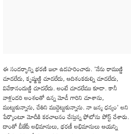
ఈ సందర్భాన్ని భరణి ఇలా ఉదహరించారు. 'నేను రాముణ్ణి
చూడలేదు, కృష్ణుణ్ణి చూడలేదు, ఆదిశంకరుల్ని చూడలేదు,
వివేకానందుణ్ణి చూడలేదు. అంటే చూడలేము కూడా. కానీ
వాళ్లందరి అంశలతో ఉన్న మోడీ గారిని చూశాను,
ముట్టుకున్నాను, చేతిని ముద్దెట్టుకున్నాను. నా జన్మ ధన్యం' అని
పేర్కొంటూ మోదీకి కరచాలనం చేస్తున్న ఫోటోను పోస్ట్ చేశారు.
దాంతో బీజేపీ అభిమానులు, భరణీ అభిమానులు ఆయన్ని