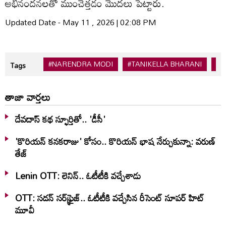
అభినందనలతో ముంచెత్తడం మొదలు పెట్టారు.
Updated Date - May 11 , 2026 | 02:08 PM
#NARENDRA MODI
#TANIKELLA BHARANI
#T
Tags
తాజా వార్తలు
దేవదాస్ కథ స్ఫూర్తితో.. 'డీసీ'
'కొరియన్ కనకరాజు' కోసం.. కొరియన్ భాష నేర్చుకున్నా: వరుణ్
తేజ్
Lenin OTT: లెనిన్.. ఓటీటీకి వ‌చ్చేశాడు
OTT: స‌డ‌న్ స‌ర్‌ఫ్రైజ్‌.. ఓటీటీకి వ‌చ్చేసిన రీసెంట్ సూప‌ర్ హిట్
మూవీ