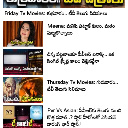
Friday Tv Movies: శుక్ర‌వారం.. టీవీ తెలుగు సినిమాలు
Meena: మనిషి పుట్టాకే కులం, మతం
పుట్టుకొచ్చాయి
చిన్న పట్టణాలకూ పీవీఆర్ ఐనాక్స్.. ఇక
సింగిల్ స్క్రీన్ల కాలం చెల్లినట్టేనా
Thursday Tv Movies: గురువారం..
టీవీ తెలుగు సినిమాలు
Pvr Vs Asian: పీవీఆర్‌కు తెలుగు నుంచి
కొత్త సవాల్..? స్టార్ హీరోలతో ఏసియన్
నారంగ్ భారీ ప్లాన్!