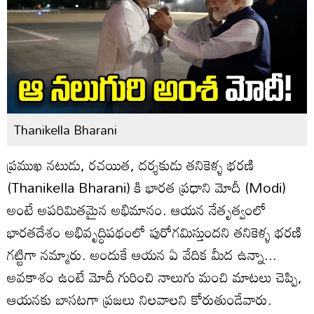
Thanikella Bharani
ప్రముఖ నటుడు, రచయిత, దర్శకుడు తనికెళ్ళ భరణి
(Thanikella Bharani) కి భారత ప్రధాని మోదీ (Modi)
అంటే అపరిమితమైన అభిమానం. ఆయన నేతృత్వంలో
భారతదేశం అభివృద్ధిపథంలో పురోగమిస్తుందని తనికెళ్ళ భరణి
గట్టిగా నమ్మారు. అందుకే ఆయన ఏ వేదిక మీద ఉన్నా...
అవకాశం ఉంటే మోదీ గురించి నాలుగు మంచి మాటలు చెప్పి,
ఆయనకు బాసటగా ప్రజలు నిలవాలని కోరుతుండేవారు.