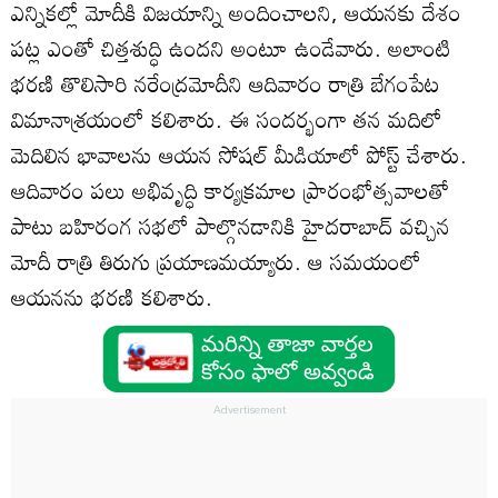
ఎన్నికల్లో మోదీకి విజయాన్ని అందించాలని, ఆయనకు దేశం
పట్ల ఎంతో చిత్తశుద్ధి ఉందని అంటూ ఉండేవారు. అలాంటి
భరణి తొలిసారి నరేంద్రమోదీని ఆదివారం రాత్రి బేగంపేట
విమానాశ్రయంలో కలిశారు. ఈ సందర్భంగా తన మదిలో
మెదిలిన భావాలను ఆయన సోషల్ మీడియాలో పోస్ట్ చేశారు.
ఆదివారం పలు అభివృద్ధి కార్యక్రమాల ప్రారంభోత్సవాలతో
పాటు బహిరంగ సభలో పాల్గొనడానికి హైదరాబాద్ వచ్చిన
మోదీ రాత్రి తిరుగు ప్రయాణమయ్యారు. ఆ సమయంలో
ఆయనను భరణి కలిశారు.