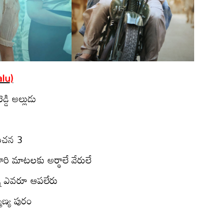
alu)
డి అల్లుడు
ంచ‌న 3
ి మాట‌ల‌కు అర్థాలే వేరులే
ు ఎవ‌రూ ఆప‌లేరు
‌ణ్య‌ పురం