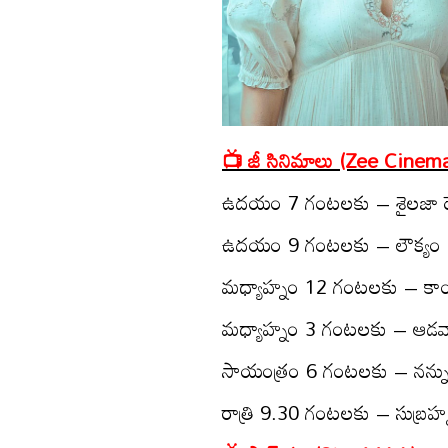
📺 జీ సినిమాలు (Zee Cinem
ఉద‌యం 7 గంట‌ల‌కు – శైల‌జా రెడ్
ఉద‌యం 9 గంట‌ల‌కు – లౌక్యం
మధ్యాహ్నం 12 గంట‌లకు – కా
మధ్యాహ్నం 3 గంట‌ల‌కు – ఆడ‌వార
సాయంత్రం 6 గంట‌ల‌కు – న‌న్న
రాత్రి 9.30 గంట‌ల‌కు – సుబ్ర‌హ్మ