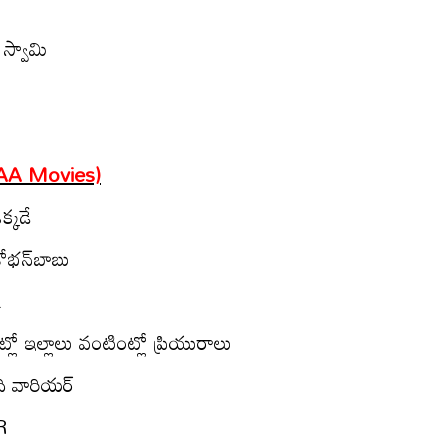
 స్వామి
 MAA Movies)
్క‌డే
ోభ‌న్‌బాబు
L
లో ఇల్లాలు వంటింట్లో ప్రియురాలు
 వారియ‌ర్‌
R