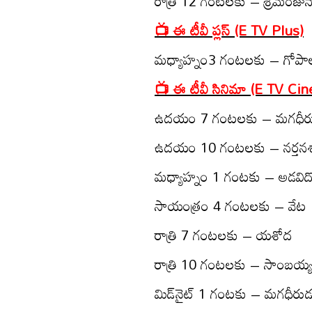
రాత్రి 12 గంట‌ల‌కు – శ్రీమంజున
📺 ఈ టీవీ ప్ల‌స్‌ (E TV Plus)
మ‌ధ్యాహ్నం3 గంట‌ల‌కు – గోపాల‌
📺 ఈ టీవీ సినిమా (E TV Ci
ఉద‌యం 7 గంట‌ల‌కు – మ‌గ‌ధీర
ఉద‌యం 10 గంట‌ల‌కు – న‌ర్త‌న‌
మ‌ధ్యాహ్నం 1 గంట‌కు – అడ‌విద
సాయంత్రం 4 గంట‌ల‌కు – వేట‌
రాత్రి 7 గంట‌ల‌కు – య‌శోద‌
రాత్రి 10 గంట‌ల‌కు – సాంబ‌య్య
మిడ్‌నైట్ 1 గంట‌కు – మ‌గ‌ధీరుడ