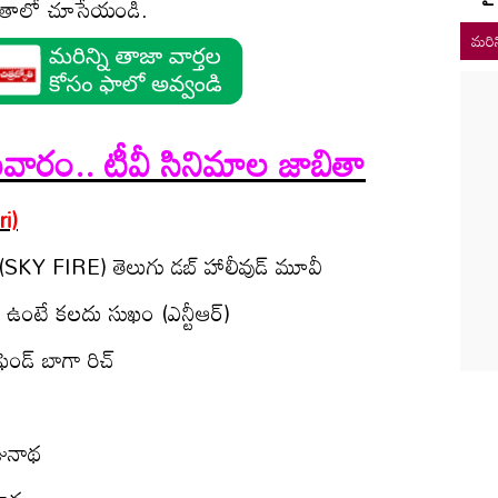
బితాలో చూసేయండి.
మరిన
వారం.. టీవీ సినిమాల జాబితా
i)
‌ (SKY FIRE) తెలుగు డ‌బ్ హాలీవుడ్ మూవీ
 ఉంటే క‌ల‌దు సుఖం (ఎన్టీఆర్‌)
్రెండ్ బాగా రిచ్‌
ునాథ‌