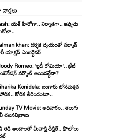
 వార్తలు
ash: యశ్ హీరోగా.. నిర్మాతగా.. ఇప్పుడు
ంకోలా..
alman khan: దర్శక ద్వయంతో సల్మాన్
రీ యాక్షన్ ఎంటర్టైనర్
oody Romeo: ‘బ్లడీ రోమియో’.. క్రేజీ
ంబినేషన్ వర్కౌట్ అయినట్టేనా?
iharika Konidela: బంగారు బోనమెత్తిన
హారిక.. కోరిక తీరిందంటూ..
unday TV Movie: ఆదివారం.. తెలుగు
వీ చ‌ల‌న‌చిత్రాలు
ి తడి అందాలతో మీనాక్షి దీక్షిత్‌.. ఫొటోలు
రల్