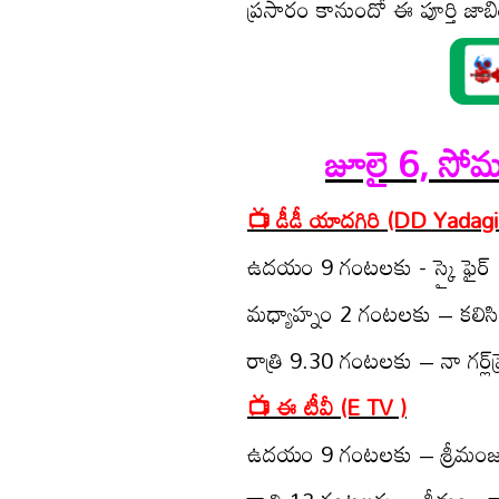
ప్రసారం కానుందో ఈ పూర్తి జా
జూలై 6, సోమ‌
📺 డీడీ యాద‌గిరి (DD Yadagir
ఉద‌యం 9 గంట‌ల‌కు - స్కై ఫైర్
మ‌ధ్యాహ్నం 2 గంట‌ల‌కు – క‌లిసి
రాత్రి 9.30 గంట‌ల‌కు – నా గ‌ర్ల్‌ఫ
📺 ఈ టీవీ (E TV )
ఉద‌యం 9 గంట‌ల‌కు – శ్రీమంజ