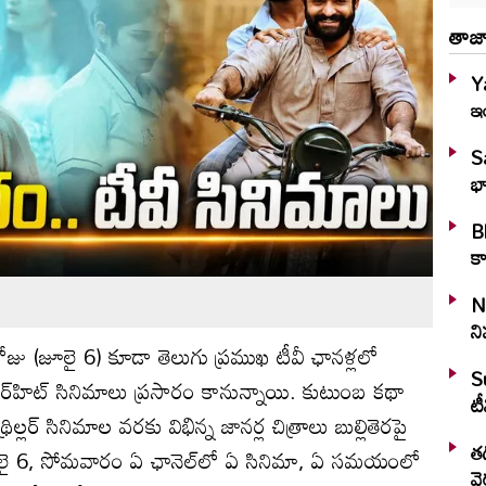
తాజా
Y
ఇ
S
భా
Bl
కా
N
ని
జు (జూలై 6) కూడా తెలుగు ప్రముఖ టీవీ ఛానళ్లలో
S
పర్‌హిట్ సినిమాలు ప్రసారం కానున్నాయి. కుటుంబ కథా
టీ
రిల్లర్ సినిమాల వరకు విభిన్న జానర్ల చిత్రాలు బుల్లితెరపై
తడ
లై 6, సోమవారం ఏ ఛానెల్‌లో ఏ సినిమా, ఏ సమయంలో
వై