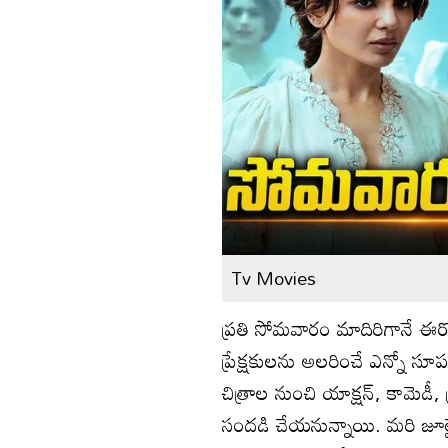
Tv Movies
ప్రతి సోమవారం మాదిరిగానే ఈరో
ప్రేక్షకులను అలరించే ఎన్నో సూ
చిత్రాల నుంచి యాక్షన్, కామెడీ, థ్
సందడి చేయనున్నాయి. మరి జూ