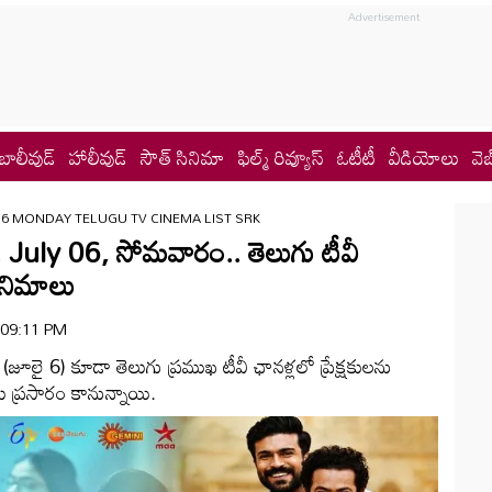
బాలీవుడ్
హాలీవుడ్
సౌత్ సినిమా
ఫిల్మ్ రివ్యూస్
ఓటీటీ
వీడియోలు
వెబ
26 MONDAY TELUGU TV CINEMA LIST SRK
ly 06, సోమ‌వారం.. తెలుగు టీవీ
సినిమాలు
| 09:11 PM
జూలై 6) కూడా తెలుగు ప్రముఖ టీవీ ఛానళ్లలో ప్రేక్షకులను
ు ప్రసారం కానున్నాయి.