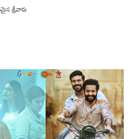
మైన శ్రీవారు