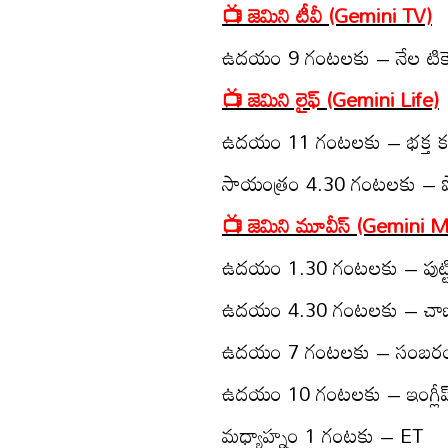
📺 జెమిని టీవీ (Gemini TV)
ఉద‌యం 9 గంట‌ల‌కు – నేల టికె
📺 జెమిని లైఫ్‌ (Gemini Life)
ఉద‌యం 11 గంట‌ల‌కు – భ‌క్త క‌న్
సాయంత్రం 4.30 గంట‌ల‌కు – పోలీస్
📺 జెమిని మూవీస్‌ (Gemini 
ఉద‌యం 1.30 గంట‌ల‌కు – పుట్టినిల
ఉద‌యం 4.30 గంట‌ల‌కు – చాణ‌క్య
ఉద‌యం 7 గంట‌ల‌కు – సంబ‌ర
ఉద‌యం 10 గంట‌ల‌కు – ఇంగ్లీష్ 
మధ్యాహ్నం 1 గంటకు – ET