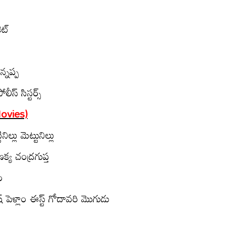
ట్‌
న‌ప్ప‌
 సిస్ట‌ర్స్‌
Movies)
్లు మెట్టునిల్లు
 చంద్ర‌గుప్త‌
ం
పెళ్లాం ఈస్ట్ గోదావ‌రి మొగుడు