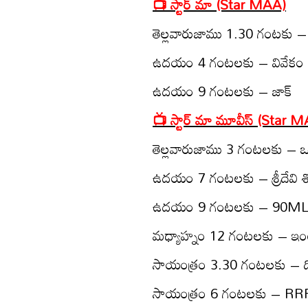
📺 స్టార్ మా (Star MAA)
తెల్ల‌వారుజాము 1.30 గంట‌కు –
ఉద‌యం 4 గంట‌ల‌కు – వివేకం
ఉద‌యం 9 గంట‌ల‌కు – జాక్‌
📺 స్టార్ మా మూవీస్‌ (Star
తెల్ల‌వారుజాము 3 గంట‌ల‌కు – ఒక
ఉద‌యం 7 గంట‌ల‌కు – శ్రీదేవి శ
ఉద‌యం 9 గంట‌ల‌కు – 90M
మ‌ధ్యాహ్నం 12 గంట‌ల‌కు – ఇంట్
సాయంత్రం 3.30 గంట‌ల‌కు – ది
సాయంత్రం 6 గంట‌ల‌కు – RR