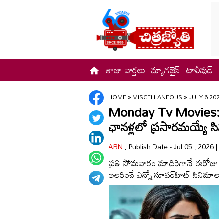
తాజా వార్తలు
మ్యాగజైన్
టాలీవుడ్
HOME
»
MISCELLANEOUS
»
JULY 6 20
Monday Tv Movies: Ju
ఛాన‌ళ్ల‌లో ప్ర‌సార‌మ‌య్యే 
ABN
, Publish Date - Jul 05 , 2026 
ప్రతి సోమవారం మాదిరిగానే ఈరోజు (
అలరించే ఎన్నో సూపర్‌హిట్ సినిమాల