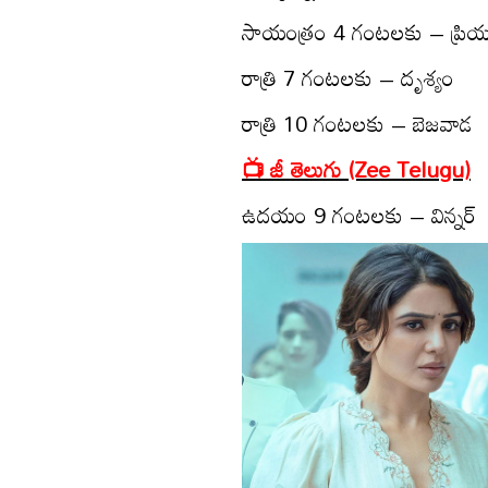
సాయంత్రం 4 గంట‌ల‌కు – ప్రియ‌
రాత్రి 7 గంట‌ల‌కు – దృశ్యం
రాత్రి 10 గంట‌ల‌కు – బెజ‌వాడ‌
📺 జీ తెలుగు (Zee Telugu)
ఉద‌యం 9 గంట‌ల‌కు – విన్న‌ర్‌