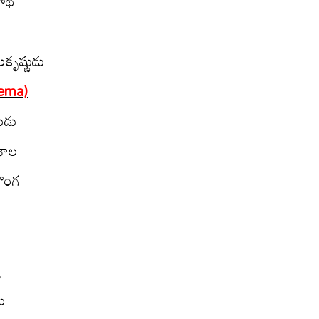
ాథ‌
కృష్ణుడు
nema)
ుడు
శాల‌
ొంగ‌
‌
ు