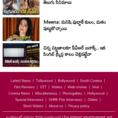
తెలుగు సినిమాలు
Meena: మనిషి పుట్టాకే కులం, మతం
పుట్టుకొచ్చాయి
చిన్న పట్టణాలకూ పీవీఆర్ ఐనాక్స్.. ఇక
సింగిల్ స్క్రీన్ల కాలం చెల్లినట్టేనా
Latest News
Tollywood
Bollywood
South Cinema
Film Reviews
OTT
Videos
Web-stories
Viral
Cinema News
Miscellaneous
Photogallery
Hollywood
Special Interviews
OHRK Film Interviews
Oldies
Short Videos
About us
Privacy policy
అంతర్జాలంలో ప్రకటనల కొరకు సంప్రదించండి
|
For internet advertisement and