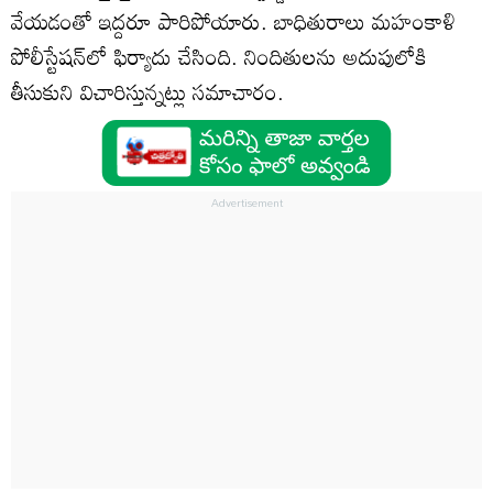
వేయడంతో ఇద్దరూ పారిపోయారు. బాధితురాలు మహంకాళి
పోలీస్టేషన్‌లో ఫిర్యాదు చేసింది. నిందితులను అదుపులోకి
తీసుకుని విచారిస్తున్నట్లు సమాచారం.