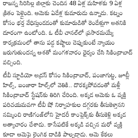
రాజన్న సిరిసిల్ల జిల్లాకు చెందిన 48 ఏళ్ల మహిళకు 9 ఏళ్ల
క్రితం పెళ్లైంది. ఆమెకు ఏడేళ్ల కుమారుడు ఉన్నాడు. కట్నం
కోసం భర్త వేధిస్తుండడంతో కుమారుడితో రెండేళ్లుగా అతనికి
దూరంగా ఉంటోంది. ఓ టీవీ చానల్‌లో ప్రసారమయ్యే
కార్యక్రమంలో తాను పడ్డ కష్టాలు చెప్పుకుంటే న్యాయం
జరుగుతుందన్న ఆశతో మంగళవారం ధైర్యం చేసి సికింద్రాబాద్
వచ్చింది.
టీవీ స్టూడియో అడ్రస్ కోసం సికింద్రాబాద్, పంజాగుట్ట, జూబ్లీ
హిల్స్, బంజారా హిల్స్‌లో వెతికి.. దొరక్కపోవడంతో మళ్లీ
సికింద్రాబాద్ స్టేషన్‌కు తిరిగి చేరింది. అక్కడ ఆమెకు ఓ వ్యక్తి
పరిచయమవ‌గా టీవీ షో నిర్వాహకుల దగ్గరకు తీసుకెళ్తానని
నమ్మించి రాణిగంజ్‌లోని హైదరీ కాంప్లెక్స్‌కు తీసుకెళ్లి అక్కడ
అత్యాచారం చేశాడు. కాసేపటికే అక్కడి వచ్చిన మరో వ్యక్తి
కూడా ఆమెపై లైంగిక దాడికి పాల్పడ్డాడు. ఆమె కేకలు