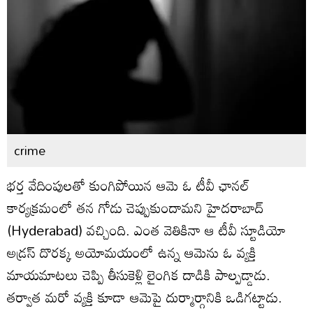
crime
భర్త వేదింపులతో కుంగిపోయిన ఆమె ఓ టీవీ ఛానల్
కార్యక్రమంలో తన గోడు చెప్పుకుందామని హైదరాబాద్
(Hyderabad) వచ్చింది. ఎంత వెతికినా ఆ టీవీ స్టూడియో
అడ్రస్ దొరక్క అయోమయంలో ఉన్న ఆమెను ఓ వ్యక్తి
మాయమాటలు చెప్పి తీసుకెళ్లి లైంగిక దాడికి పాల్పడ్డాడు.
తర్వాత మరో వ్యక్తి కూడా ఆమెపై దుర్మార్గానికి ఒడిగట్టాడు.