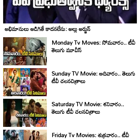
అభిమానులు అడిగితే కాదనలేను: అల్లు అర్జున్
Monday Tv Moves: సోమ‌వారం.. టీవీ
తెలుగు మూవీస్‌
Sunday TV Movie: ఆదివారం.. తెలుగు
టీవీ చ‌ల‌న‌చిత్రాలు
Saturday TV Movie: శ‌నివారం..
తెలుగు టీవీ చ‌ల‌న‌చిత్రాలు
Friday Tv Movies: శుక్ర‌వారం.. టీవీ