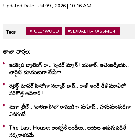
Updated Date - Jul 09 , 2026 | 10:16 AM
#TOLLYWOOD
#SEXUAL HARASSMENT
Tags
తాజా వార్తలు
ఇదెక్క‌డి బ్యాటింగ్ రా.. స్పైడ‌ర్ మ్యాన్‌! అవ‌తార్‌, అవెంజ‌ర్స్‌ల‌కు..
టార్గెట్ మాములుగా లేదుగా
రిటైర్డ్ సూపర్ హీరోగా సల్మాన్ ఖాన్.. రాజ్ అండ్ డీకే మూవీలో
సరికొత్త అవతార్!
మెగా ట్రీట్.. ‘వారణాసి’లో రాముడిగా మహేష్.. హనుమంతుడిగా
ఎవరంటే
The Last House: ఇంట్లోనే బంధీలు.. బయట అడుగుపెడితే
సర్వనాశనమే