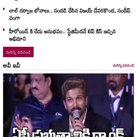
లాల్ ద‌ర్వాజ‌ బోనాలు.. సంద‌డి చేసిన విజ‌య్ దేవ‌ర‌కొండ‌, సందీప్
వంగా
హీరోయిన్ కి చేదు అనుభవం.. స్టేజిమీదనే లిప్ కిస్ ఇచ్చిన
అభిమాని
మరిన్ని చదవండి
అవీ ఇవీ
మరిన్ని చదవండి