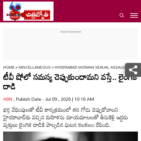
HOME
»
MISCELLANEOUS
»
HYDERABAD WOMAN SEXUAL ASSAULT TV SH
టీవీ షోలో సమస్య చెప్పుకుందామని వస్తే.. లైంగిక
దాడి
ABN
, Publish Date - Jul 09 , 2026 | 10:16 AM
భర్త వేధింపులతో టీవీ కార్యక్రమంలో తన గోడు చెప్పుకోవాలని
హైదరాబాద్‌కు వచ్చిన మహిళను మాయమాటలతో తీసుకెళ్లి ఇద్దరు
వ్యక్తులు లైంగిక దాడికి పాల్పడిన ఘటన కలకలం రేపింది.