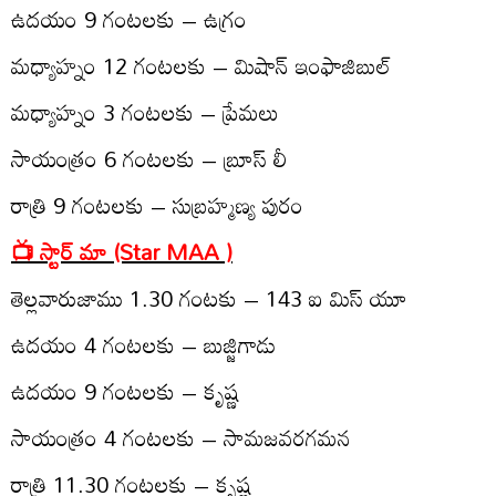
ఉద‌యం 9 గంట‌ల‌కు – ఉగ్రం
మధ్యాహ్నం 12 గంట‌లకు – మిషాన్ ఇంఫాజిబుల్‌
మధ్యాహ్నం 3 గంట‌ల‌కు – ప్రేమ‌లు
సాయంత్రం 6 గంట‌ల‌కు – బ్రూస్ లీ
రాత్రి 9 గంట‌ల‌కు – సుబ్ర‌హ్మ‌ణ్య పురం
📺 స్టార్ మా (Star MAA )
తెల్ల‌వారుజాము 1.30 గంట‌కు – 143 ఐ మిస్ యూ
ఉద‌యం 4 గంట‌ల‌కు – బుజ్జిగాడు
ఉద‌యం 9 గంట‌ల‌కు – కృష్ణ‌
సాయంత్రం 4 గంట‌ల‌కు – సామ‌జ‌వ‌ర‌గ‌మ‌న‌
రాత్రి 11.30 గంట‌ల‌కు – కృష్ణ‌