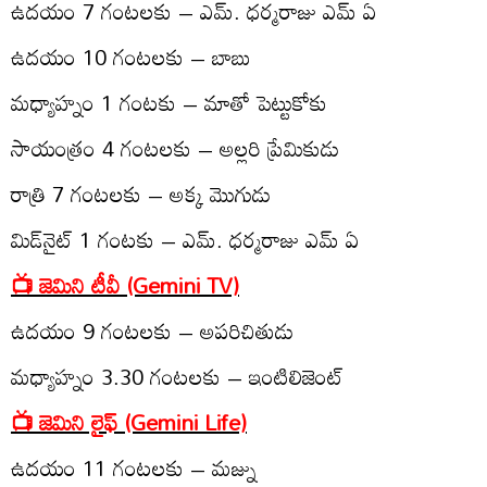
ఉద‌యం 7 గంట‌ల‌కు – ఎమ్. ధ‌ర్మ‌రాజు ఎమ్ ఏ
ఉద‌యం 10 గంట‌ల‌కు – బాబు
మ‌ధ్యాహ్నం 1 గంట‌కు – మాతో పెట్టుకోకు
సాయంత్రం 4 గంట‌ల‌కు – అల్ల‌రి ప్రేమికుడు
రాత్రి 7 గంట‌ల‌కు – అక్క మొగుడు
మిడ్‌నైట్ 1 గంట‌కు – ఎమ్. ధ‌ర్మ‌రాజు ఎమ్ ఏ
📺 జెమిని టీవీ (Gemini TV)
ఉద‌యం 9 గంట‌ల‌కు – అప‌రిచితుడు
మ‌ధ్యాహ్నం 3.30 గంట‌ల‌కు – ఇంటిలిజెంట్
📺 జెమిని లైఫ్‌ (Gemini Life)
ఉద‌యం 11 గంట‌ల‌కు – మ‌జ్ను