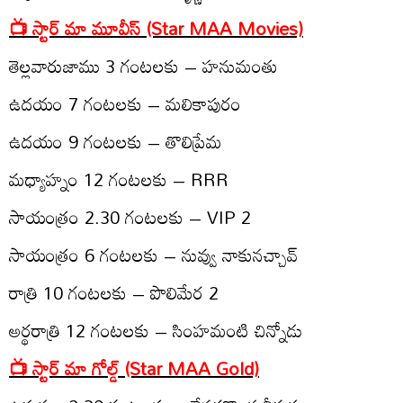
📺 స్టార్ మా మూవీస్‌ (Star MAA Movies)
తెల్ల‌వారుజాము 3 గంట‌ల‌కు – హ‌నుమంతు
ఉద‌యం 7 గంట‌ల‌కు – మ‌లికాపురం
ఉద‌యం 9 గంట‌ల‌కు – తొలిప్రేమ‌
మ‌ధ్యాహ్నం 12 గంట‌ల‌కు – RRR
సాయంత్రం 2.30 గంట‌ల‌కు – VIP 2
సాయంత్రం 6 గంట‌ల‌కు – నువ్వు నాకున‌చ్చావ్‌
రాత్రి 10 గంట‌ల‌కు – పొలిమేర 2
అర్థ‌రాత్రి 12 గంట‌ల‌కు – సింహ‌మంటి చిన్నోడు
📺 స్టార్ మా గోల్డ్ (Star MAA Gold)