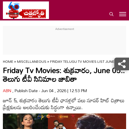
HOME
»
MISCELLANEOUS
»
FRIDAY TELUGU TV MOVIES LIST JUNE 5 SRK
Friday Tv Movies: శుక్ర‌వారం, June 05..
తెలుగు టీవీ సినిమాల జాబితా
ABN
, Publish Date - Jun 04 , 2026 | 12:53 PM
జూన్ 5, శుక్రవారం తెలుగు టీవీ ఛానళ్లలో పలు సూపర్ హిట్ చిత్రాలు
ప్రేక్షకులను అలరించేందుకు సిద్ధంగా ఉన్నాయి.