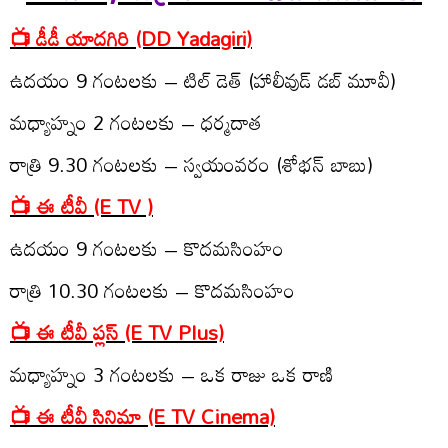
📺 డీడీ యాద‌గిరి (DD Yadagiri)
ఉద‌యం 9 గంట‌ల‌కు – టిల్ డెత్ (హాలీవుడ్ డ‌బ్ మూవీ)
మ‌ధ్యాహ్నం 2 గంట‌ల‌కు – ధ‌ర్మ‌దాత‌
రాత్రి 9.30 గంట‌ల‌కు – స్వ‌యంవ‌రం (శోభ‌న్ బాబు)
📺 ఈ టీవీ (E TV )
ఉద‌యం 9 గంట‌ల‌కు – కొద‌మ‌సింహం
రాత్రి 10.30 గంట‌ల‌కు – కొద‌మ‌సింహం
📺 ఈ టీవీ ప్ల‌స్‌ (E TV Plus)
మ‌ధ్యాహ్నం 3 గంట‌ల‌కు – ఒక రాజు ఒక రాణి
📺 ఈ టీవీ సినిమా (E TV Cinema)