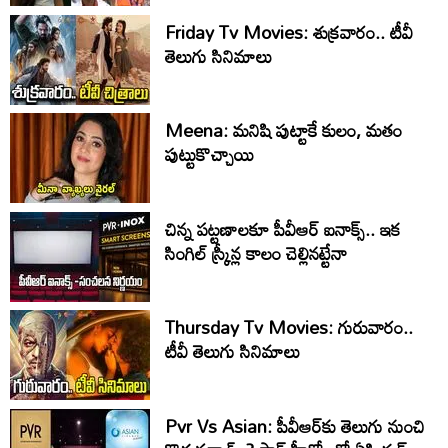
Friday Tv Movies: శుక్ర‌వారం.. టీవీ
తెలుగు సినిమాలు
Meena: మనిషి పుట్టాకే కులం, మతం
పుట్టుకొచ్చాయి
చిన్న పట్టణాలకూ పీవీఆర్ ఐనాక్స్.. ఇక
సింగిల్ స్క్రీన్ల కాలం చెల్లినట్టేనా
Thursday Tv Movies: గురువారం..
టీవీ తెలుగు సినిమాలు
Pvr Vs Asian: పీవీఆర్‌కు తెలుగు నుంచి