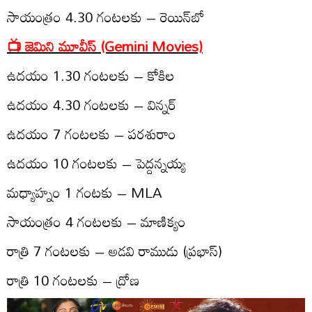
సాయంత్రం 4.30 గంట‌ల‌కు – రెయిన్‌బో
📺 జెమిని మూవీస్‌ (Gemini Movies)
ఉద‌యం 1.30 గంట‌ల‌కు – కోకిల‌
ఉద‌యం 4.30 గంట‌ల‌కు – విన్న‌ర్‌
ఉద‌యం 7 గంట‌ల‌కు – పర‌శురాం
ఉద‌యం 10 గంట‌ల‌కు – పెద్ద‌న్న‌య్య‌
మధ్యాహ్నం 1 గంటకు – MLA
సాయంత్రం 4 గంట‌ల‌కు – మాణిక్యం
రాత్రి 7 గంట‌ల‌కు – అడ‌వి రాముడు (ప్ర‌భాస్‌)
రాత్రి 10 గంట‌ల‌కు – ద్రోణ‌