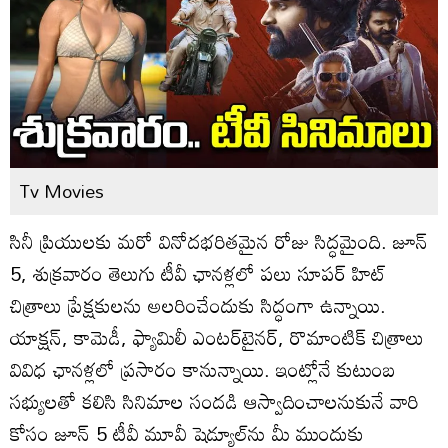
Tv Movies
సినీ ప్రియులకు మరో వినోదభరితమైన రోజు సిద్ధమైంది. జూన్
5, శుక్రవారం తెలుగు టీవీ ఛానళ్లలో పలు సూపర్ హిట్
చిత్రాలు ప్రేక్షకులను అలరించేందుకు సిద్ధంగా ఉన్నాయి.
యాక్షన్, కామెడీ, ఫ్యామిలీ ఎంటర్‌టైనర్, రొమాంటిక్ చిత్రాలు
వివిధ ఛానళ్లలో ప్రసారం కానున్నాయి. ఇంట్లోనే కుటుంబ
సభ్యులతో కలిసి సినిమాల సందడి ఆస్వాదించాలనుకునే వారి
కోసం జూన్ 5 టీవీ మూవీ షెడ్యూల్‌ను మీ ముందుకు