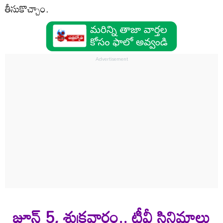
తీసుకొచ్చాం.
జూన్ 5, శుక్ర‌వారం.. టీవీ సినిమాలు