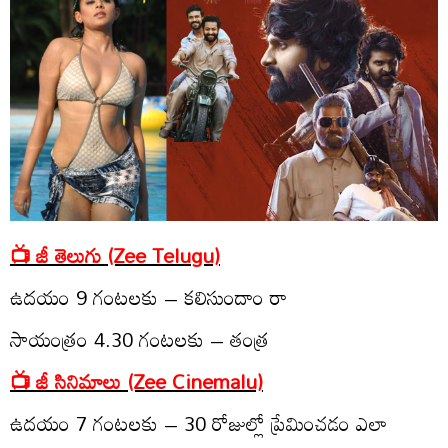
📺 జీ తెలుగు (Zee Telugu)
ఉద‌యం 9 గంట‌ల‌కు – క‌లిసుందాం రా
సాయంత్రం 4.30 గంట‌ల‌కు – తంత్ర‌
📺 జీ సినిమాలు (Zee Cinemalu)
ఉద‌యం 7 గంట‌ల‌కు – 30 రోజుల్లో ప్రేమించ‌డం ఎలా