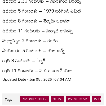
ఉద‌యం 2.30 గంట‌ల‌కు – దేవ‌ర‌కొండ వీర‌య్య‌
ఉద‌యం 5 గంట‌ల‌కు – 1979 జ‌రిగింది ఏమిటి
ఉద‌యం 8 గంట‌ల‌కు – వెల్క‌మ్ ఒబామా
ఉద‌యం 11 గంట‌లకు – మ‌ర్యాద రామ‌న్న‌
మధ్యాహ్నం 2 గంట‌లకు – రంగం
సాయంత్రం 5 గంట‌లకు – యూ ట‌ర్న్‌
రాత్రి 8 గంట‌లకు – స్వాగ్‌
రాత్రి 11 గంట‌ల‌కు – మ‌ల్లికా ఐ ల‌వ్ యూ
Updated Date - Jun 05 , 2026 | 07:04 AM
#MOVIES IN TV
#ETV
#STAR MAA
#ZEE T
Tags