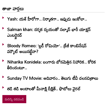
తాజా వార్తలు
Yash: యశ్ హీరోగా.. నిర్మాతగా.. ఇప్పుడు ఇంకోలా..
Salman khan: దర్శక ద్వయంతో సల్మాన్ భారీ యాక్షన్
ఎంటర్టైనర్
Bloody Romeo: ‘బ్లడీ రోమియో’.. క్రేజీ కాంబినేషన్
వర్కౌట్ అయినట్టేనా?
Niharika Konidela: బంగారు బోనమెత్తిన నిహారిక.. కోరిక
తీరిందంటూ..
Sunday TV Movie: ఆదివారం.. తెలుగు టీవీ చ‌ల‌న‌చిత్రాలు
తడి తడి అందాలతో మీనాక్షి దీక్షిత్‌.. ఫొటోలు వైరల్
మరిన్ని చదవండి