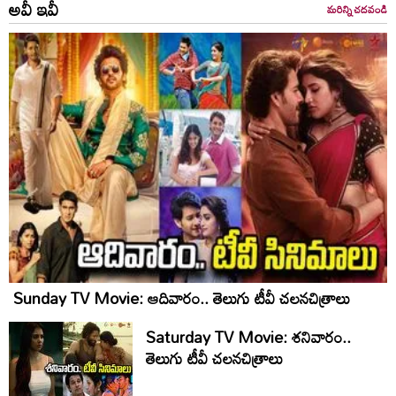
అవీ ఇవీ
మరిన్ని చదవండి
Sunday TV Movie: ఆదివారం.. తెలుగు టీవీ చ‌ల‌న‌చిత్రాలు
Saturday TV Movie: శ‌నివారం..
తెలుగు టీవీ చ‌ల‌న‌చిత్రాలు