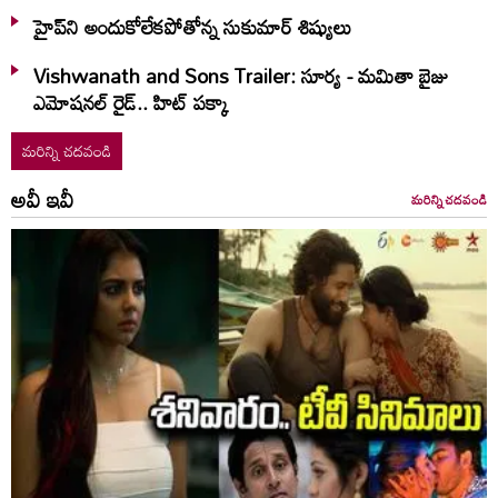
హైప్‌ని అందుకోలేకపోతోన్న సుకుమార్ శిష్యులు
Vishwanath and Sons Trailer: సూర్య - మమితా బైజు
ఎమోషనల్ రైడ్.. హిట్ పక్కా
మరిన్ని చదవండి
అవీ ఇవీ
మరిన్ని చదవండి