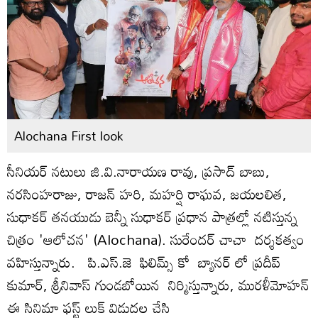
Alochana First look
సీనియర్ నటులు జి.వి.నారాయణ రావు, ప్రసాద్ బాబు,
నరసింహరాజు, రాజన్ హరి, మహర్షి రాఘవ, జయలలిత,
సుధాకర్ తనయుడు బెన్నీ సుధాకర్ ప్రధాన పాత్రల్లో నటిస్తున్న
చిత్రం 'ఆలోచన' (Alochana).
సురేందర్ చాచా దర్శకత్వం
వహిస్తున్నారు.
పి.ఎస్.జె ఫిలిమ్స్ కో బ్యానర్ లో ప్రదీప్
కుమార్, శ్రీనివాస్ గుండబోయిన నిర్మిస్తున్నారు, మురళీమోహన్
ఈ సినిమా ఫస్ట్ లుక్ విడుదల చేసి