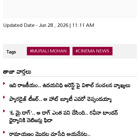
Updated Date - Jun 28 , 2026 | 11:11 AM
#MURALI MOHAN
#CINEMA NEWS
Tags
తాజా వార్తలు
ఇది రాజకీయం.. ఉదయనిధి అరెస్ట్ పై విశాల్ సంచలన వ్యాఖ్యలు
ప్యారడైజ్ టీజర్.. ఆ హాట్ బ్యూటీ ఎవరో చెప్పండయ్యా
‘ఓ మై డాగ్’.. ఆ డాగ్ ఎంత పని చేసింది.. రవీనా టాండన్
ధైర్యానికి నెటిజన్లు ఫిదా
రామాయణం మొదట చూసేది ఆయనేనట..