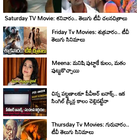
Saturday TV Movie: శ‌నివారం.. తెలుగు టీవీ చ‌ల‌న‌చిత్రాలు
Friday Tv Movies: శుక్ర‌వారం.. టీవీ
తెలుగు సినిమాలు
Meena: మనిషి పుట్టాకే కులం, మతం
పుట్టుకొచ్చాయి
చిన్న పట్టణాలకూ పీవీఆర్ ఐనాక్స్.. ఇక
సింగిల్ స్క్రీన్ల కాలం చెల్లినట్టేనా
Thursday Tv Movies: గురువారం..
టీవీ తెలుగు సినిమాలు