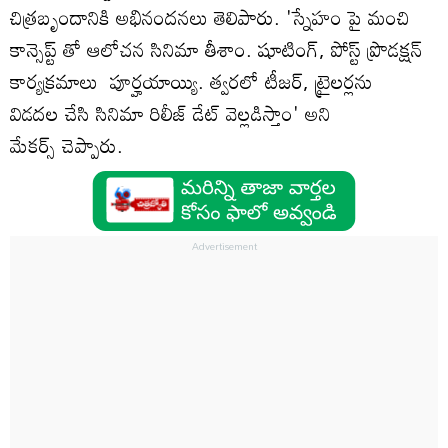
చిత్రబృందానికి అభినందనలు తెలిపారు.
'స్నేహం పై మంచి
కాన్సెప్ట్ తో ఆలోచన సినిమా తీశాం. షూటింగ్, పోస్ట్ ప్రొడక్షన్
కార్యక్రమాలు పూర్హయాయ్యి. త్వరలో టీజర్, ట్రైలర్లను
విడదల చేసి సినిమా రిలీజ్ డేట్ వెల్లడిస్తాం' అని
మేకర్స్ చెప్పారు.