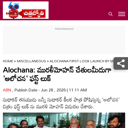
HOME
»
MISCELLANEOUS
»
ALOCHANA FIRST LOOK LAUNCH BY MURALI 
Alochana: మురళీమోహన్ చేతులమీదుగా
'ఆలోచన' ఫస్ట్ లుక్
ABN
, Publish Date - Jun 28 , 2026 | 11:11 AM
సుధాకర్ తనయుడు బన్నీ సుధాకర్ కీలక పాత్ర పోషిస్తున్న 'ఆలోచన'
చిత్రం ఫస్ట్ లుక్ ను మురళి మోహన్ విడుదల చేశారు.