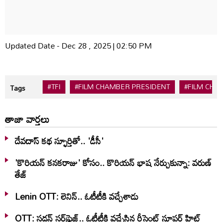
Updated Date - Dec 28 , 2025 | 02:50 PM
#TFI
#FILM CHAMBER PRESIDENT
#FILM CH
Tags
తాజా వార్తలు
దేవదాస్ కథ స్ఫూర్తితో.. 'డీసీ'
'కొరియన్ కనకరాజు' కోసం.. కొరియన్ భాష నేర్చుకున్నా: వరుణ్
తేజ్
Lenin OTT: లెనిన్.. ఓటీటీకి వ‌చ్చేశాడు
OTT: స‌డ‌న్ స‌ర్‌ఫ్రైజ్‌.. ఓటీటీకి వ‌చ్చేసిన రీసెంట్ సూప‌ర్ హిట్