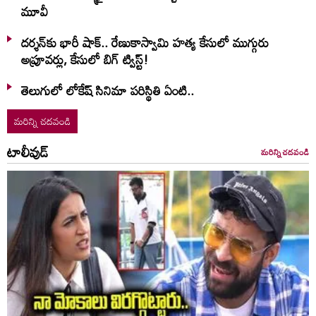
మూవీ
దర్శన్‌కు భారీ షాక్.. రేణుకాస్వామి హత్య కేసులో ముగ్గురు
అప్రూవర్లు, కేసులో బిగ్ ట్విస్ట్!
తెలుగులో లోకేష్ సినిమా పరిస్థితి ఏంటి..
మరిన్ని చదవండి
టాలీవుడ్
మరిన్ని చదవండి