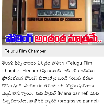
Telugu Film Chamber
తెలుగు ఫిల్మ్‌ ఛాంబర్‌ ఎన్నికల పోలింగ్‌ (Telugu Film
chamber Election) పూర్తయింది. ఆదివారం ఉదయం
ప్రారంభమైన పోలింగ్‌ మద్యాహ్నాం ఒంటి గంటకు వరకూ
కొనసాగింది. సాయంత్రం 6 గంటలకు ఎన్నికల ఫలితాలు
వెల్లడి కానున్నాయి. మన ప్యానల్‌ (Mana pannel) పేరిట
చిన్న నిర్మాతలు, ప్రొగ్రెసివ్‌ ప్యానల్‌ (progrssive pannel)