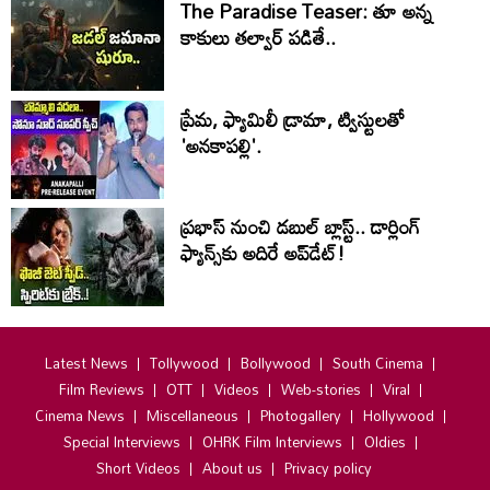
The Paradise Teaser: తూ అన్న
కాకులు తల్వార్ పడితే..
ప్రేమ, ఫ్యామిలీ డ్రామా, ట్విస్టులతో
'అనకాపల్లి'.
ప్రభాస్ నుంచి డబుల్ బ్లాస్ట్.. డార్లింగ్
ఫ్యాన్స్‌కు అదిరే అప్‌డేట్!
Latest News
Tollywood
Bollywood
South Cinema
Film Reviews
OTT
Videos
Web-stories
Viral
Cinema News
Miscellaneous
Photogallery
Hollywood
Special Interviews
OHRK Film Interviews
Oldies
Short Videos
About us
Privacy policy