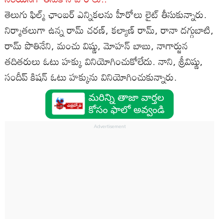
తెలుగు ఫిల్మ్‌ ఛాంబర్‌ ఎన్నికలను హీరోలు లైట్‌ తీసుకున్నారు.
నిర్మాతలుగా ఉన్న రామ్‌ చరణ్‌, కల్యాణ్‌ రామ్‌, రానా దగ్గుబాటి,
రామ్‌ పొతినేని, మంచు విష్ణు, మోహన్‌ బాబు, నాగార్జున
తదితరులు ఓటు హక్కు వినియోగించుకోలేదు. నాని, శ్రీవిష్ణు,
సందీప్‌ కిషన్‌ ఓటు హక్కును వినియోగించుకున్నారు.