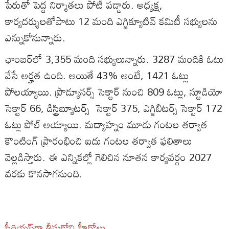
పేరుతో పెద్ద నిర్మాతలు పోటీ పడ్డారు. అధ్యక్ష,
కార్యదర్శులతోపాటు 12 మంది ఎగ్జిక్యూటివ్‌ కమిటీ సభ్యులను
ఎన్నుకోనున్నారు.
ఛాంబర్‌లో 3,355 మంది సభ్యులున్నారు. 3287 మందికి ఓటు
వేసే అర్హత ఉంది. అయితే 43% అంటే, 1421 ఓట్లు
పోలయ్యాయి. ప్రొడ్యూసర్స్‌ సెక్టార్‌ నుంచి 809 ఓట్లు, స్టూడియో
సెక్టార్‌ 66,
డిస్ట్రిబ్యూటర్స్
సెక్టార్‌ 375, ఎగ్జిబిటర్స్‌ సెక్టార్‌ 172
ఓట్లు పోల్‌ అయ్యాయి. మద్యాహ్నం మూడు గంటల తర్వాత
కౌంటింగ్‌ ప్రారంభించి ఐదు గంటల తర్వాత ఫలితాలు
వెల్లడిస్తారు. ఈ ఎన్నికల్లో గెలిచిన నూతన కార్యవర్గం 2027
వరకు కొనసాగనుంది.
సీరియస్‌గా తీసుకోని హీరోలు..