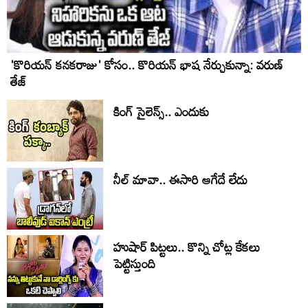
'కొరియన్ కనకరాజు' కోసం.. కొరియన్ భాష నేర్చుకున్నా: వరుణ్
తేజ్
కింగ్ సైలెన్స్.. ఎందుకు
నీల్ మావా.. ఈసారి ఆగేదే లేదు
హుషార్‌ పిట్టలు.. కొన్ని చోట్ల కేకలు
పెట్టిస్తుంది