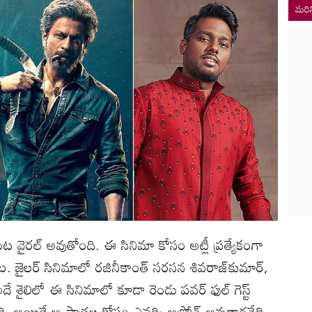
మరిన
ట్టింట వైరల్‌ అవుతోంది. ఈ సినిమా కోసం అట్లీ ప్రత్యేకంగా
నాడట. జైలర్‌ సినిమాలో రజినీకాంత్‌ సరసన శివరాజ్‌కుమార్‌,
ే శైలిలో ఈ సినిమాలో కూడా రెండు పవర్‌ ఫుల్‌ గెస్ట్‌
్తోంది. అయితే ఆ పాత్రల కోసం ఎవర్ని అప్రోచ్‌ అవుతారనేది