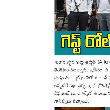
‘ఐకాన్‌ స్టార్‌ అల్లు అర్జున్‌ 
తెరకెక్కించనున్నారు. ఇటీవల ఈ
మాఫియా బ్యాక్‌ డ్రాప్‌లో ఓ డాన
ఇప్పటికే కథా చర్చలు, ప్రీ ప్రొ
డిఫరెంట్‌ యాంగిల్స్‌లో ఉంటుందని 
గాసిప్పులు వచ్చాయి.