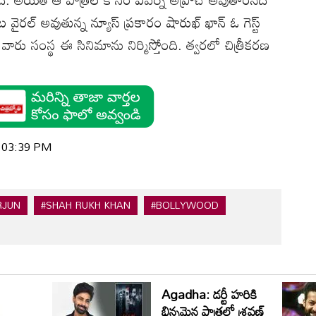
ైరల్‌ అవుతున్న న్యూస్‌ ప్రకారం షారుఖ్‌ ఖాన్‌ ఓ గెస్ట్‌
స్‌ వారు సంస్థ ఈ సినిమాను నిర్మిస్తోంది. త్వరలో చిత్రీకరణ
| 03:39 PM
RJUN
#SHAH RUKH KHAN
#BOLLYWOOD
Agadha: డర్టీ హరికి
భిన్నమైన పాత్రలో శ్రవణ్‌