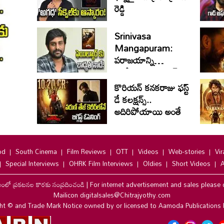
రెడ్డి
Srinivasa
Mangapuram:
పరాజయాన్ని
అంగీకరించిన అజయ్
భూపతి
కొరియన్ కనకరాజు ఫస్ట్
డే కలక్షన్స్..
అదిరిపోయాయి అంతే
od
South Cinema
Film Reviews
OTT
Videos
Web-stories
Vir
Special Interviews
OHRK Film Interviews
Oldies
Short Videos
A
లంలో ప్రకటనల కొరకు సంప్రదించండి
|
For internet advertisement and sales please 
Mailicon digitalsales@Chitrajyothy.com
ht © and Trade Mark Notice owned by or licensed to Aamoda Publications 