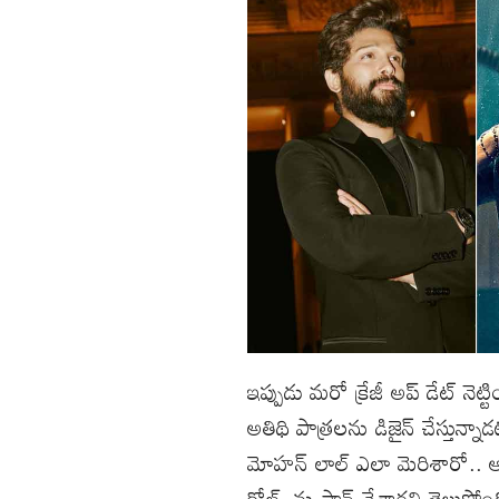
ఇప్పుడు మరో క్రేజీ అప్‌ డేట్‌ నె
అతిథి పాత్రలను డిజైన్‌ చేస్తున్
మోహన్‌ లాల్‌ ఎలా మెరిశారో.. అద
రోల్స్‌ ను ప్లాన్‌ చేశారని తెలుస