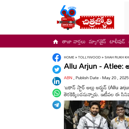
తాజా వార్తలు
మ్యాగజైన్
టాలీవుడ్
HOME
»
TOLLYWOOD
»
SHAH RUKH K
Allu Arjun - Atlee: అల్ల
ABN
, Publish Date - May 20 , 202
‘ఐకాన్‌ స్టార్‌ అల్లు అర్జున్‌ (All
తెరకెక్కించనున్నారు. ఇటీవల ఈ సిన