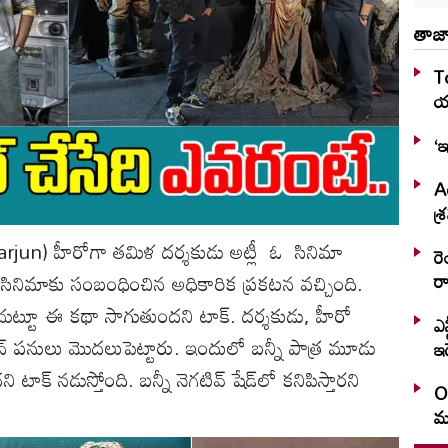
తాజా
T
య
‘ఇ
Ag
శ్ర
(Allu arjun) హీరోగా తమిళ దర్శకుడు అట్లీ ఓ సినిమా
రె
 సినిమాకు సంబంధించిన అధికారిక ప్రకటన వచ్చింది.
ర
్‌ చుట్టూ ఈ కథా సాగుతుందని టాక్‌. దర్శకుడు, హీరో
ఎన
డక్షన్‌ పనులు మొదలుపెట్టారు. ఇందులో బన్నీ పాత్ర మూడు
ఇ
టాక్‌ నడుస్తోంది. బన్నీ నెగటివ్‌ షేడ్‌లో కనిపిస్తారని
O
మ