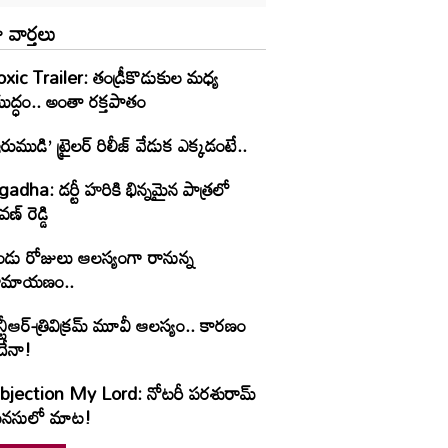
 వార్తలు
oxic Trailer: తండ్రీకొడుకుల మధ్య
ుద్ధం.. అంతా రక్తపాతం
రుముడి’ ట్రైలర్ రిలీజ్ వేడుక ఎక్కడంటే..
adha: డర్టీ హరికి భిన్నమైన పాత్రలో
వణ్‌ రెడ్డి
ండు రోజులు ఆలస్యంగా రానున్న
ామాయణం..
్టీఆర్-త్రివిక్రమ్ మూవీ ఆలస్యం.. కారణం
దేనా!
bjection My Lord: నోటరీ పరశురామ్‌
నసులో మాట!