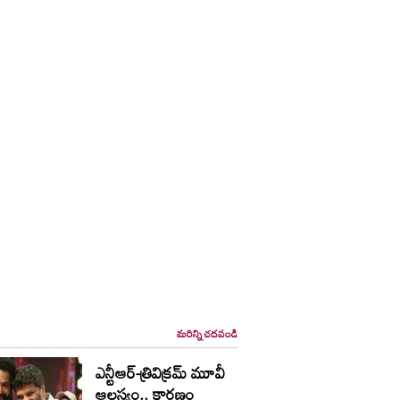
మరిన్ని చదవండి
ఎన్టీఆర్-త్రివిక్రమ్ మూవీ
ఆలస్యం.. కారణం