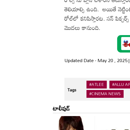
తెలియాల్సి ఉంది. అయితే నెట్టింట వ
రోల్‌లో కనిపిస్తారట. సన్‌ పిక్చర్
మొదలు కానుంది.
Updated Date - May 20 , 2025 
#ATLEE
#ALLU A
Tags
#CINEMA NEWS
టాలీవుడ్