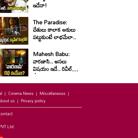
ఇదేనా!
The Paradise:
చేతులు కాలాక ఆకులు
పట్టుకుంటే లాభమేలా..
Mahesh Babu:
వారణాసి.. అసలు
విషయం ఇదే.. రివీల్
చేసిన స్కై-బ్లూ
సినిమాటిక్స్‌
al
Cinema News
Miscellaneous
bout us
Privacy policy
contact
PVT Ltd.