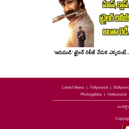
‘ఇరుముడి’ ట్రైలర్ రిలీజ్ వేడుక ఎక్కడంటే..
Latest News
Tollywood
Bollywo
Photogallery
Hollywood
అంతర్జా
Copyrig