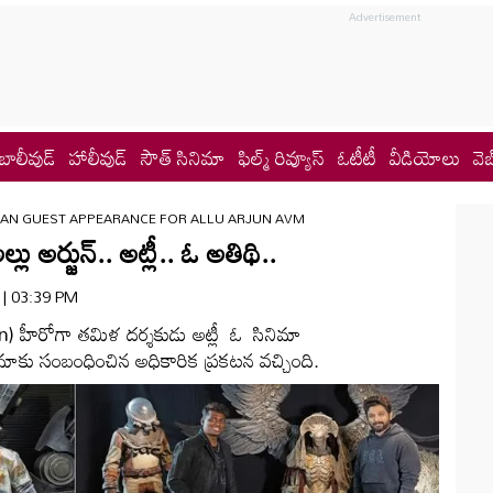
బాలీవుడ్
హాలీవుడ్
సౌత్ సినిమా
ఫిల్మ్ రివ్యూస్
ఓటీటీ
వీడియోలు
వెబ
HAN GUEST APPEARANCE FOR ALLU ARJUN AVM
ు అర్జున్‌.. అట్లీ.. ఓ అతిథి..
5 | 03:39 PM
u arjun) హీరోగా తమిళ దర్శకుడు అట్లీ ఓ సినిమా
ిమాకు సంబంధించిన అధికారిక ప్రకటన వచ్చింది.