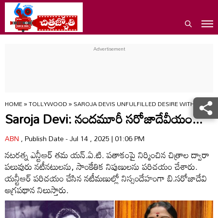
HOME
»
TOLLYWOOD
»
SAROJA DEVIS UNFULFILLED DESIRE WITH NTR A
Saroja Devi: నందమూరీ సరోజాదేవీయం...
ABN
, Publish Date - Jul 14 , 2025 | 01:06 PM
నటరత్న ఎన్టీఆర్ తమ యన్.ఏ.టి. పతాకంపై నిర్మించిన చిత్రాల ద్వారా
పలువురు నటీనటులను, సాంకేతిక నిపుణులను పరిచయం చేశారు.
యన్టీఆర్ పరిచయం చేసిన నటీమణుల్లో నిస్సందేహంగా బి.సరోజాదేవి
అగ్రపథాన నిలుస్తారు.