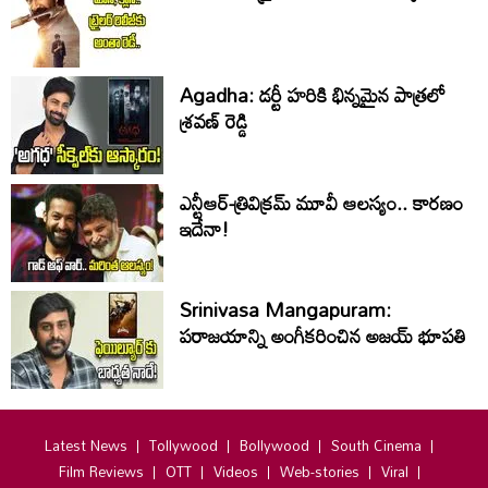
Agadha: డర్టీ హరికి భిన్నమైన పాత్రలో
శ్రవణ్‌ రెడ్డి
ఎన్టీఆర్-త్రివిక్రమ్ మూవీ ఆలస్యం.. కారణం
ఇదేనా!
Srinivasa Mangapuram:
పరాజయాన్ని అంగీకరించిన అజయ్ భూపతి
Latest News
Tollywood
Bollywood
South Cinema
Film Reviews
OTT
Videos
Web-stories
Viral