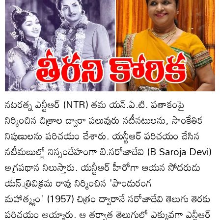
నటరత్న ఎన్టీఆర్ (NTR) తమ యన్.ఏ.టి. పతాకంపై
నిర్మించిన చిత్రాల ద్వారా పలువురు నటీనటులను, సాంకేతిక
నిపుణులను పరిచయం చేశారు. యన్టీఆర్ పరిచయం చేసిన
నటీమణుల్లో నిస్సందేహంగా బి.సరోజాదేవి (B Saroja Devi)
అగ్రపథాన నిలుస్తారు. యన్టీఆర్ హీరోగా ఆయన సోదరుడు
యన్.త్రివిక్రమ రావు నిర్మించిన 'పాండురంగ
మహాత్మ్యం' (1957) చిత్రం ద్వారానే సరోజాదేవి తెలుగు తెరకు
పరిచయం అయ్యారు. ఆ తర్వాత తెలుగులో ఎక్కువగా ఎన్టీఆర్