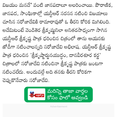
విజయం మనదే" వంటి జానపదాలూ అలరించాయి. పౌరాణిక,
జానపద, సాంఘికాల్లో యన్టీఆర్ సరసన నటించి విజయాలు
చూసిన సరోజాదేవికి రామారావుతో ఓ తీరని కోరిక మిగిలింది.
అదేమిటంటే వెండితెర శ్రీకృష్ణునిలా అనితరసాధ్యంగా సాగిన
యన్టీఆర్ శ్రీకృష్ణ పాత్ర ధరించిన చిత్రంలో తాను ఆయనకు
జోడీగా నటించాలన్నది సరోజాదేవి అభిలాష. యన్టీఆర్ శ్రీకృష్ణ
పాత్ర ధరించిన 'శ్రీకృష్ణార్జునయుద్ధం, దానవీరశూర కర్ణ'
చిత్రాలలో సరోజాదేవి నటించినా శ్రీకృష్ణ పాత్రకు జంటగా
నటించలేదు. అందువల్లే అది తనకు తీరని కోరికగా
చెప్పుకొనేవారు సరోజాదేవి.