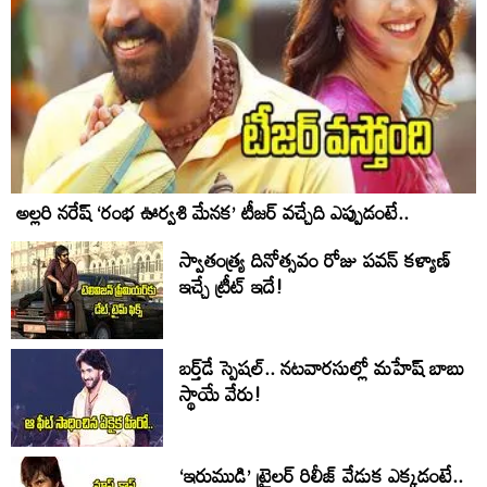
అల్లరి నరేష్ ‘రంభ ఊర్వశి మేనక’ టీజర్ వచ్చేది ఎప్పుడంటే..
స్వాతంత్య్ర దినోత్సవం రోజు పవన్ కళ్యాణ్
ఇచ్చే ట్రీట్ ఇదే!
బర్త్‌‌డే స్పెషల్.. నటవారసుల్లో మహేష్ బాబు
స్థాయే వేరు!
‘ఇరుముడి’ ట్రైలర్ రిలీజ్ వేడుక ఎక్కడంటే..