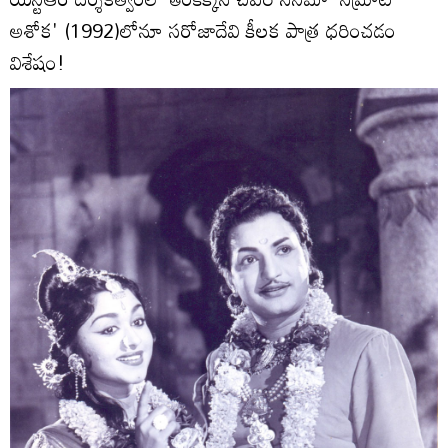
అశోక' (1992)లోనూ సరోజాదేవి కీలక పాత్ర ధరించడం
విశేషం!