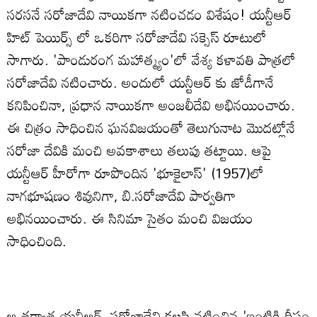
సరసనే సరోజాదేవి నాయికగా నటించడం విశేషం! యన్టీఆర్
హిట్ పెయిర్స్ లో ఒకరిగా సరోజాదేవి సక్సెస్ రూటులో
సాగారు. 'పాండురంగ మహాత్మ్యం'లో వేశ్య కళావతి పాత్రలో
సరోజాదేవి నటించారు. అందులో యన్టీఆర్ కు జోడీగానే
కనిపించినా, ప్రధాన నాయికగా అంజలీదేవి అభినయించారు.
ఈ చిత్రం సాధించిన ఘనవిజయంతో తెలుగునాట మొదట్లోనే
సరోజా దేవికి మంచి అవకాశాలు తలుపు తట్టాయి. ఆపై
యన్టీఆర్ హీరోగా రూపొందిన 'భూకైలాస్' (1957)లో
నాగభూషణం శివునిగా, బి.సరోజాదేవి పార్వతిగా
అభినయించారు. ఈ సినిమా సైతం మంచి విజయం
సాధించింది.
ఆ తర్వాత యన్టీఆర్, సరోజాదేవి కలసి నటించిన 'ఇంటికి దీపం