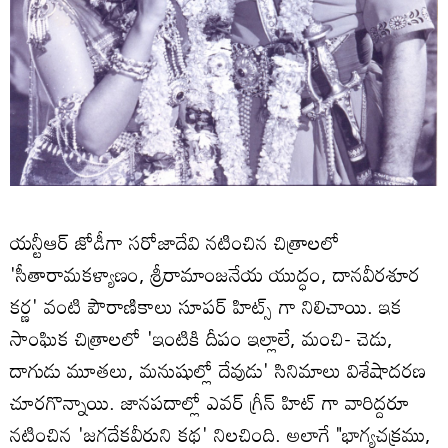
యన్టీఆర్ జోడీగా సరోజాదేవి నటించిన చిత్రాలలో
'సీతారామకళ్యాణం, శ్రీరామాంజనేయ యుద్ధం, దానవీరశూర
కర్ణ' వంటి పౌరాణికాలు సూపర్ హిట్స్ గా నిలిచాయి. ఇక
సాంఘిక చిత్రాలలో 'ఇంటికి దీపం ఇల్లాలే, మంచి- చెడు,
దాగుడు మూతలు, మనుషుల్లో దేవుడు' సినిమాలు విశేషాదరణ
చూరగొన్నాయి. జానపదాల్లో ఎవర్ గ్రీన్ హిట్ గా వారిద్దరూ
నటించిన 'జగదేకవీరుని కథ' నిలచింది. అలాగే "భాగ్యచక్రము,