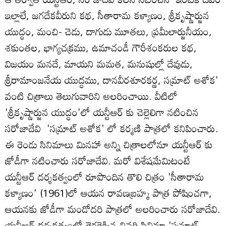
ఇల్లాలే, జగదేకవీరుని కథ, సీతారామ కళ్యాణం, శ్రీకృష్ణార్జున
యుద్ధం, మంచి- చెడు, దాగుడు మూతలు, ప్రమీలార్జునీయం,
శకుంతల, భాగ్యచక్రము, ఉమాచండీ గౌరీశంకరుల కథ,
విజయం మనదే, మాయని మమత, మనుషుల్లో దేవుడు,
శ్రీరామాంజనేయ యుద్ధము, దానవీరశూరకర్ణ, సమ్రాట్ అశోక'
వంటి చిత్రాలు తెలుగువారిని అలరించాయి. వీటిలో
'శ్రీకృష్ణార్జున యుద్ధం'లో యన్టీఆర్ కు చెల్లెలిగా నటించిన
సరోజాదేవి 'సమ్రాట్ అశోక' లో కర్మణి పాత్రలో కనిపించారు.
ఈ రెండు సినిమాలు మినహా అన్ని చిత్రాలలోనూ యన్టీఆర్ కు
జోడీగా నటించారు సరోజాదేవి. మరో విశేషమేమిటంటే
యన్టీఆర్ దర్శకత్వంలో రూపొందిన తొలి చిత్రం 'సీతారామ
కళ్యాణం' (1961)లో ఆయన రావణబ్రహ్మ పాత్ర పోషించగా,
ఆయనకు జోడీగా మండోదరి పాత్రలో అలరించారు సరోజాదేవి.
యన్టీఆర్ దర్శకత్వంలో తెరకెక్కిన చివరి సినిమా 'సమ్రాట్