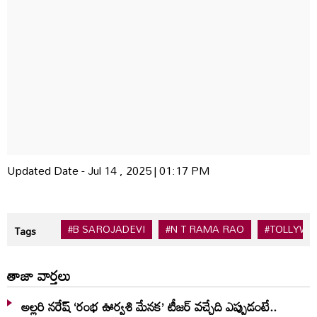
Updated Date - Jul 14 , 2025 | 01:17 PM
#B SAROJADEVI
#N T RAMA RAO
#TOLLYW
Tags
తాజా వార్తలు
అల్లరి నరేష్ ‘రంభ ఊర్వశి మేనక’ టీజర్ వచ్చేది ఎప్పుడంటే..