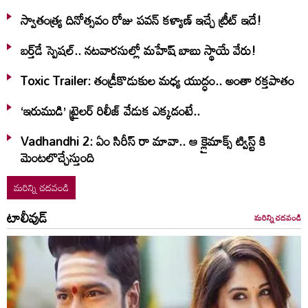
స్వాతంత్య్ర దినోత్సవం రోజు పవన్ కళ్యాణ్ ఇచ్చే ట్రీట్ ఇదే!
బర్త్‌‌డే స్పెషల్.. నటవారసుల్లో మహేష్ బాబు స్థాయే వేరు!
Toxic Trailer: తండ్రీకొడుకుల మధ్య యుద్ధం.. అంతా రక్తపాతం
‘ఇరుముడి’ ట్రైలర్ రిలీజ్ వేడుక ఎక్కడంటే..
Vadhandhi 2: ఏం సిరీస్ రా మావా.. ఆ క్లైమాక్స్ ట్విస్ట్ కి
మెంటలొచ్చేస్తుంది
మరిన్ని చదవండి
టాలీవుడ్
మరిన్ని చదవండి